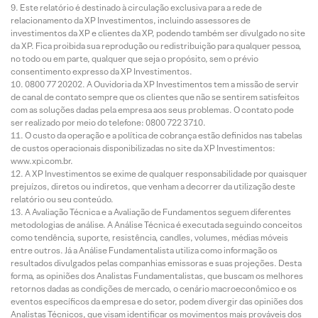
Este relatório é destinado à circulação exclusiva para a rede de
relacionamento da XP Investimentos, incluindo assessores de
investimentos da XP e clientes da XP, podendo também ser divulgado no site
da XP. Fica proibida sua reprodução ou redistribuição para qualquer pessoa,
no todo ou em parte, qualquer que seja o propósito, sem o prévio
consentimento expresso da XP Investimentos.
0800 77 20202. A Ouvidoria da XP Investimentos tem a missão de servir
de canal de contato sempre que os clientes que não se sentirem satisfeitos
com as soluções dadas pela empresa aos seus problemas. O contato pode
ser realizado por meio do telefone: 0800 722 3710.
O custo da operação e a política de cobrança estão definidos nas tabelas
de custos operacionais disponibilizadas no site da XP Investimentos:
www.xpi.com.br.
A XP Investimentos se exime de qualquer responsabilidade por quaisquer
prejuízos, diretos ou indiretos, que venham a decorrer da utilização deste
relatório ou seu conteúdo.
A Avaliação Técnica e a Avaliação de Fundamentos seguem diferentes
metodologias de análise. A Análise Técnica é executada seguindo conceitos
como tendência, suporte, resistência, candles, volumes, médias móveis
entre outros. Já a Análise Fundamentalista utiliza como informação os
resultados divulgados pelas companhias emissoras e suas projeções. Desta
forma, as opiniões dos Analistas Fundamentalistas, que buscam os melhores
retornos dadas as condições de mercado, o cenário macroeconômico e os
eventos específicos da empresa e do setor, podem divergir das opiniões dos
Analistas Técnicos, que visam identificar os movimentos mais prováveis dos