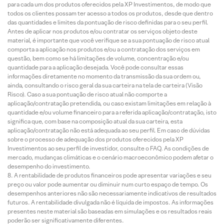
para cada um dos produtos oferecidos pela XP Investimentos, de modo que
todos os clientes possam ter acesso a todos os produtos, desde que dentro
das quantidades e limites da pontuação de risco definidas para o seu perfil.
Antes de aplicar nos produtos e/ou contratar os serviços objeto deste
material, é importante que você verifique se a sua pontuação de risco atual
comporta a aplicação nos produtos e/ou a contratação dos serviços em
questão, bem como se há limitações de volume, concentração e/ou
quantidade para a aplicação desejada. Você pode consultar essas
informações diretamente no momento da transmissão da sua ordem ou,
ainda, consultando o risco geral da sua carteira na tela de carteira (Visão
Risco). Caso a sua pontuação de risco atual não comporte a
aplicação/contratação pretendida, ou caso existam limitações em relação à
quantidade e/ou volume financeiro para a referida aplicação/contratação, isto
significa que, com base na composição atual da sua carteira, esta
aplicação/contratação não está adequada ao seu perfil. Em caso de dúvidas
sobre o processo de adequação dos produtos oferecidos pela XP
Investimentos ao seu perfil de investidor, consulte o FAQ. As condições de
mercado, mudanças climáticas e o cenário macroeconômico podem afetar o
desempenho do investimento.
A rentabilidade de produtos financeiros pode apresentar variações e seu
preço ou valor pode aumentar ou diminuir num curto espaço de tempo. Os
desempenhos anteriores não são necessariamente indicativos de resultados
futuros. A rentabilidade divulgada não é líquida de impostos. As informações
presentes neste material são baseadas em simulações e os resultados reais
poderão ser significativamente diferentes.