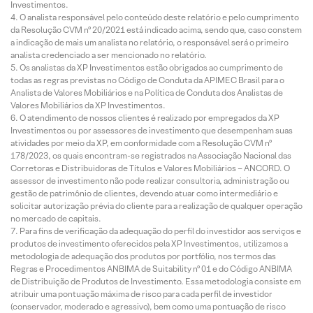
Investimentos.
O analista responsável pelo conteúdo deste relatório e pelo cumprimento
da Resolução CVM nº 20/2021 está indicado acima, sendo que, caso constem
a indicação de mais um analista no relatório, o responsável será o primeiro
analista credenciado a ser mencionado no relatório.
Os analistas da XP Investimentos estão obrigados ao cumprimento de
todas as regras previstas no Código de Conduta da APIMEC Brasil para o
Analista de Valores Mobiliários e na Política de Conduta dos Analistas de
Valores Mobiliários da XP Investimentos.
O atendimento de nossos clientes é realizado por empregados da XP
Investimentos ou por assessores de investimento que desempenham suas
atividades por meio da XP, em conformidade com a Resolução CVM nº
178/2023, os quais encontram-se registrados na Associação Nacional das
Corretoras e Distribuidoras de Títulos e Valores Mobiliários – ANCORD. O
assessor de investimento não pode realizar consultoria, administração ou
gestão de patrimônio de clientes, devendo atuar como intermediário e
solicitar autorização prévia do cliente para a realização de qualquer operação
no mercado de capitais.
Para fins de verificação da adequação do perfil do investidor aos serviços e
produtos de investimento oferecidos pela XP Investimentos, utilizamos a
metodologia de adequação dos produtos por portfólio, nos termos das
Regras e Procedimentos ANBIMA de Suitability nº 01 e do Código ANBIMA
de Distribuição de Produtos de Investimento. Essa metodologia consiste em
atribuir uma pontuação máxima de risco para cada perfil de investidor
(conservador, moderado e agressivo), bem como uma pontuação de risco