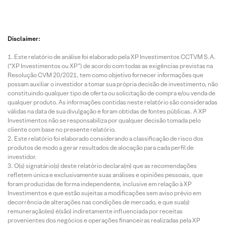
Disclaimer:
Este relatório de análise foi elaborado pela XP Investimentos CCTVM S.A.
(“XP Investimentos ou XP”) de acordo com todas as exigências previstas na
Resolução CVM 20/2021, tem como objetivo fornecer informações que
possam auxiliar o investidor a tomar sua própria decisão de investimento, não
constituindo qualquer tipo de oferta ou solicitação de compra e/ou venda de
qualquer produto. As informações contidas neste relatório são consideradas
válidas na data de sua divulgação e foram obtidas de fontes públicas. A XP
Investimentos não se responsabiliza por qualquer decisão tomada pelo
cliente com base no presente relatório.
Este relatório foi elaborado considerando a classificação de risco dos
produtos de modo a gerar resultados de alocação para cada perfil de
investidor.
O(s) signatário(s) deste relatório declara(m) que as recomendações
refletem única e exclusivamente suas análises e opiniões pessoais, que
foram produzidas de forma independente, inclusive em relação à XP
Investimentos e que estão sujeitas a modificações sem aviso prévio em
decorrência de alterações nas condições de mercado, e que sua(s)
remuneração(es) é(são) indiretamente influenciada por receitas
provenientes dos negócios e operações financeiras realizadas pela XP