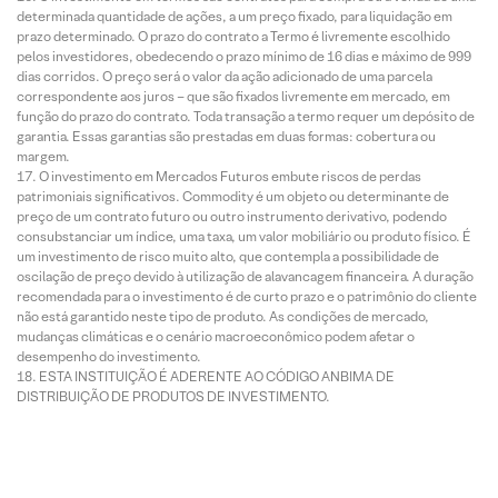
determinada quantidade de ações, a um preço fixado, para liquidação em
prazo determinado. O prazo do contrato a Termo é livremente escolhido
pelos investidores, obedecendo o prazo mínimo de 16 dias e máximo de 999
dias corridos. O preço será o valor da ação adicionado de uma parcela
correspondente aos juros – que são fixados livremente em mercado, em
função do prazo do contrato. Toda transação a termo requer um depósito de
garantia. Essas garantias são prestadas em duas formas: cobertura ou
margem.
O investimento em Mercados Futuros embute riscos de perdas
patrimoniais significativos. Commodity é um objeto ou determinante de
preço de um contrato futuro ou outro instrumento derivativo, podendo
consubstanciar um índice, uma taxa, um valor mobiliário ou produto físico. É
um investimento de risco muito alto, que contempla a possibilidade de
oscilação de preço devido à utilização de alavancagem financeira. A duração
recomendada para o investimento é de curto prazo e o patrimônio do cliente
não está garantido neste tipo de produto. As condições de mercado,
mudanças climáticas e o cenário macroeconômico podem afetar o
desempenho do investimento.
ESTA INSTITUIÇÃO É ADERENTE AO CÓDIGO ANBIMA DE
DISTRIBUIÇÃO DE PRODUTOS DE INVESTIMENTO.