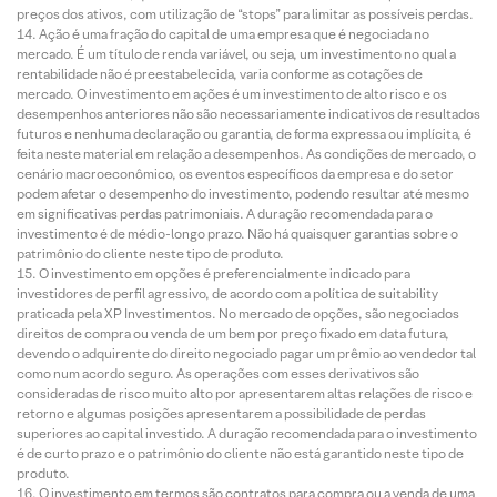
preços dos ativos, com utilização de “stops” para limitar as possíveis perdas.
Ação é uma fração do capital de uma empresa que é negociada no
mercado. É um título de renda variável, ou seja, um investimento no qual a
rentabilidade não é preestabelecida, varia conforme as cotações de
mercado. O investimento em ações é um investimento de alto risco e os
desempenhos anteriores não são necessariamente indicativos de resultados
futuros e nenhuma declaração ou garantia, de forma expressa ou implícita, é
feita neste material em relação a desempenhos. As condições de mercado, o
cenário macroeconômico, os eventos específicos da empresa e do setor
podem afetar o desempenho do investimento, podendo resultar até mesmo
em significativas perdas patrimoniais. A duração recomendada para o
investimento é de médio-longo prazo. Não há quaisquer garantias sobre o
patrimônio do cliente neste tipo de produto.
O investimento em opções é preferencialmente indicado para
investidores de perfil agressivo, de acordo com a política de suitability
praticada pela XP Investimentos. No mercado de opções, são negociados
direitos de compra ou venda de um bem por preço fixado em data futura,
devendo o adquirente do direito negociado pagar um prêmio ao vendedor tal
como num acordo seguro. As operações com esses derivativos são
consideradas de risco muito alto por apresentarem altas relações de risco e
retorno e algumas posições apresentarem a possibilidade de perdas
superiores ao capital investido. A duração recomendada para o investimento
é de curto prazo e o patrimônio do cliente não está garantido neste tipo de
produto.
O investimento em termos são contratos para compra ou a venda de uma