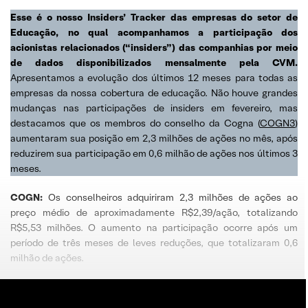
Esse é o nosso Insiders’ Tracker das empresas do setor de
Educação, no qual acompanhamos a participação dos
acionistas relacionados (“insiders”) das companhias por meio
de dados disponibilizados mensalmente pela CVM.
Apresentamos a evolução dos últimos 12 meses para todas as
empresas da nossa cobertura de educação. Não houve grandes
mudanças nas participações de insiders em fevereiro, mas
destacamos que os membros do conselho da Cogna (
COGN3
)
aumentaram sua posição em 2,3 milhões de ações no mês, após
reduzirem sua participação em 0,6 milhão de ações nos últimos 3
meses.
COGN:
Os conselheiros adquiriram 2,3 milhões de ações ao
preço médio de aproximadamente R$2,39/ação, totalizando
R$5,53 milhões. O aumento na participação ocorre após um
período de três meses de leves reduções, que totalizaram 0,6
milhão de ações.