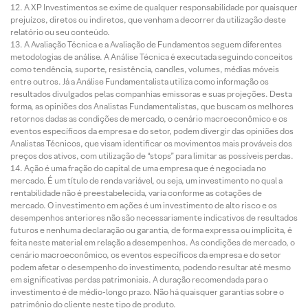
A XP Investimentos se exime de qualquer responsabilidade por quaisquer
prejuízos, diretos ou indiretos, que venham a decorrer da utilização deste
relatório ou seu conteúdo.
A Avaliação Técnica e a Avaliação de Fundamentos seguem diferentes
metodologias de análise. A Análise Técnica é executada seguindo conceitos
como tendência, suporte, resistência, candles, volumes, médias móveis
entre outros. Já a Análise Fundamentalista utiliza como informação os
resultados divulgados pelas companhias emissoras e suas projeções. Desta
forma, as opiniões dos Analistas Fundamentalistas, que buscam os melhores
retornos dadas as condições de mercado, o cenário macroeconômico e os
eventos específicos da empresa e do setor, podem divergir das opiniões dos
Analistas Técnicos, que visam identificar os movimentos mais prováveis dos
preços dos ativos, com utilização de “stops” para limitar as possíveis perdas.
Ação é uma fração do capital de uma empresa que é negociada no
mercado. É um título de renda variável, ou seja, um investimento no qual a
rentabilidade não é preestabelecida, varia conforme as cotações de
mercado. O investimento em ações é um investimento de alto risco e os
desempenhos anteriores não são necessariamente indicativos de resultados
futuros e nenhuma declaração ou garantia, de forma expressa ou implícita, é
feita neste material em relação a desempenhos. As condições de mercado, o
cenário macroeconômico, os eventos específicos da empresa e do setor
podem afetar o desempenho do investimento, podendo resultar até mesmo
em significativas perdas patrimoniais. A duração recomendada para o
investimento é de médio-longo prazo. Não há quaisquer garantias sobre o
patrimônio do cliente neste tipo de produto.