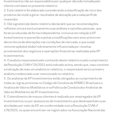
Investimentos não se responsabiliza por qualquer decisão tomada pelo
cliente com base no presente relatório.
Este relatório foi elaborado considerando a classificação de risco dos
produtos de modo a gerar resultados de alocação para cada perfil de
investidor.
O(s) signatário(s) deste relatório declara(m) que as recomendações
refletem única e exclusivamente suas análises e opiniões pessoais, que
foram produzidas de forma independente, inclusive em relação à XP
Investimentos e que estão sujeitas a modificações sem aviso prévio em
decorrência de alterações nas condições de mercado, e que sua(s)
remuneração(es) é(são) indiretamente influenciada por receitas
provenientes dos negócios e operações financeiras realizadas pela XP
Investimentos.
O analista responsável pelo conteúdo deste relatório e pelo cumprimento
da Resolução CVM nº 20/2021 está indicado acima, sendo que, caso constem
a indicação de mais um analista no relatório, o responsável será o primeiro
analista credenciado a ser mencionado no relatório.
Os analistas da XP Investimentos estão obrigados ao cumprimento de
todas as regras previstas no Código de Conduta da APIMEC Brasil para o
Analista de Valores Mobiliários e na Política de Conduta dos Analistas de
Valores Mobiliários da XP Investimentos.
O atendimento de nossos clientes é realizado por empregados da XP
Investimentos ou por assessores de investimento que desempenham suas
atividades por meio da XP, em conformidade com a Resolução CVM nº
178/2023, os quais encontram-se registrados na Associação Nacional das