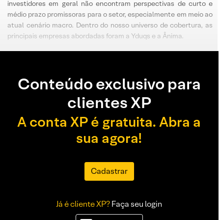
investidores em geral não encontram perspectivas de curto e
médio prazo promissoras para o setor, especialmente em meio ao
atual cenário macro. Dentro do nosso universo de cobertura, as
principais empresas abordadas foram a Yduqs e a Ânima.
Conteúdo exclusivo para
clientes XP
A conta XP é gratuita. Abra a
sua agora!
Cadastrar
Já é cliente XP?
Faça seu login