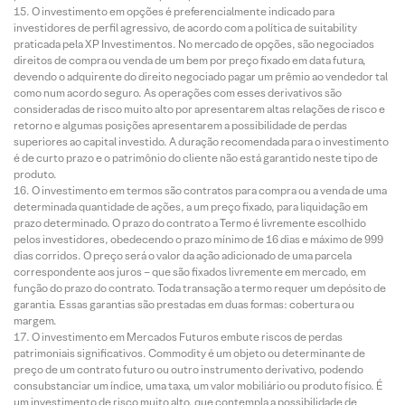
O investimento em opções é preferencialmente indicado para
investidores de perfil agressivo, de acordo com a política de suitability
praticada pela XP Investimentos. No mercado de opções, são negociados
direitos de compra ou venda de um bem por preço fixado em data futura,
devendo o adquirente do direito negociado pagar um prêmio ao vendedor tal
como num acordo seguro. As operações com esses derivativos são
consideradas de risco muito alto por apresentarem altas relações de risco e
retorno e algumas posições apresentarem a possibilidade de perdas
superiores ao capital investido. A duração recomendada para o investimento
é de curto prazo e o patrimônio do cliente não está garantido neste tipo de
produto.
O investimento em termos são contratos para compra ou a venda de uma
determinada quantidade de ações, a um preço fixado, para liquidação em
prazo determinado. O prazo do contrato a Termo é livremente escolhido
pelos investidores, obedecendo o prazo mínimo de 16 dias e máximo de 999
dias corridos. O preço será o valor da ação adicionado de uma parcela
correspondente aos juros – que são fixados livremente em mercado, em
função do prazo do contrato. Toda transação a termo requer um depósito de
garantia. Essas garantias são prestadas em duas formas: cobertura ou
margem.
O investimento em Mercados Futuros embute riscos de perdas
patrimoniais significativos. Commodity é um objeto ou determinante de
preço de um contrato futuro ou outro instrumento derivativo, podendo
consubstanciar um índice, uma taxa, um valor mobiliário ou produto físico. É
um investimento de risco muito alto, que contempla a possibilidade de