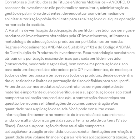
Corretoras e Distribuidoras de Títulos e Valores Mobiliários – ANCORD. O
assessor de investimento não pode realizar consultoria, administração ou
gestão de patrimônio de clientes, devendo atuar como intermediário e
solicitar autorização prévia do cliente para a realização de qualquer operação
no mercado de capitais.
Para fins de verificação da adequação do perfil do investidor aos serviços e
produtos de investimento oferecidos pela XP Investimentos, utilizamos a
metodologia de adequação dos produtos por portfólio, nos termos das
Regras e Procedimentos ANBIMA de Suitability nº 01 e do Código ANBIMA
de Distribuição de Produtos de Investimento. Essa metodologia consiste em
atribuir uma pontuação máxima de risco para cada perfil de investidor
(conservador, moderado e agressivo), bem como uma pontuação de risco
para cada um dos produtos oferecidos pela XP Investimentos, de modo que
todos os clientes possam ter acesso a todos os produtos, desde que dentro
das quantidades e limites da pontuação de risco definidas para o seu perfil.
Antes de aplicar nos produtos e/ou contratar os serviços objeto deste
material, é importante que você verifique se a sua pontuação de risco atual
comporta a aplicação nos produtos e/ou a contratação dos serviços em
questão, bem como se há limitações de volume, concentração e/ou
quantidade para a aplicação desejada. Você pode consultar essas
informações diretamente no momento da transmissão da sua ordem ou,
ainda, consultando o risco geral da sua carteira na tela de carteira (Visão
Risco). Caso a sua pontuação de risco atual não comporte a
aplicação/contratação pretendida, ou caso existam limitações em relação à
quantidade e/ou volume financeiro para a referida aplicação/contratação, isto