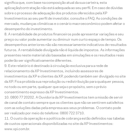
significa que, com base na composição atual da sua carteira, esta
aplicação/contratação não está adequada ao seu perfil. Em caso de dúvidas
sobre o processo de adequação dos produtos oferecidos pela XP
Investimentos ao seu perfil de investidor, consulte o FAQ. As condições de
mercado, mudanças climáticas e o cenário macroeconômico podem afetar o
desempenho do investimento.
A rentabilidade de produtos financeiros pode apresentar variações e seu
preço ou valor pode aumentar ou diminuir num curto espaço de tempo. Os
desempenhos anteriores não são necessariamente indicativos de resultados
futuros. A rentabilidade divulgada não é líquida de impostos. As informações
presentes neste material são baseadas em simulações e os resultados reais
poderão ser significativamente diferentes.
Este relatório é destinado à circulação exclusiva para a rede de
relacionamento da XP Investimentos, incluindo assessores de
investimentos da XP e clientes da XP, podendo também ser divulgado no site
da XP. Fica proibida sua reprodução ou redistribuição para qualquer pessoa,
no todo ou em parte, qualquer que seja o propósito, sem o prévio
consentimento expresso da XP Investimentos.
0800 77 20202. A Ouvidoria da XP Investimentos tem a missão de servir
de canal de contato sempre que os clientes que não se sentirem satisfeitos
com as soluções dadas pela empresa aos seus problemas. O contato pode
ser realizado por meio do telefone: 0800 722 3710.
O custo da operação e a política de cobrança estão definidos nas tabelas
de custos operacionais disponibilizadas no site da XP Investimentos:
www.xpi.com.br.