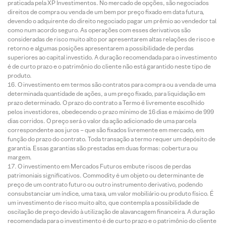
praticada pela XP Investimentos. No mercado de opções, são negociados
direitos de compra ou venda de um bem por preço fixado em data futura,
devendo o adquirente do direito negociado pagar um prêmio ao vendedor tal
como num acordo seguro. As operações com esses derivativos são
consideradas de risco muito alto por apresentarem altas relações de risco e
retorno e algumas posições apresentarem a possibilidade de perdas
superiores ao capital investido. A duração recomendada para o investimento
é de curto prazo e o patrimônio do cliente não está garantido neste tipo de
produto.
O investimento em termos são contratos para compra ou a venda de uma
determinada quantidade de ações, a um preço fixado, para liquidação em
prazo determinado. O prazo do contrato a Termo é livremente escolhido
pelos investidores, obedecendo o prazo mínimo de 16 dias e máximo de 999
dias corridos. O preço será o valor da ação adicionado de uma parcela
correspondente aos juros – que são fixados livremente em mercado, em
função do prazo do contrato. Toda transação a termo requer um depósito de
garantia. Essas garantias são prestadas em duas formas: cobertura ou
margem.
O investimento em Mercados Futuros embute riscos de perdas
patrimoniais significativos. Commodity é um objeto ou determinante de
preço de um contrato futuro ou outro instrumento derivativo, podendo
consubstanciar um índice, uma taxa, um valor mobiliário ou produto físico. É
um investimento de risco muito alto, que contempla a possibilidade de
oscilação de preço devido à utilização de alavancagem financeira. A duração
recomendada para o investimento é de curto prazo e o patrimônio do cliente