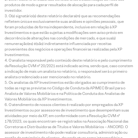
produtos de modo a gerar resultados de alocação para cada perfil de
investidor.
O(s) signatário(s) deste relatório declara(m) que as recomendações
refletem única e exclusivamente suas análises e opiniões pessoais, que
foram produzidas de forma independente, inclusive em relação à XP
Investimentos e que estão sujeitas a modificações sem aviso prévio em
decorrência de alterações nas condições de mercado, e que sua(s)
remuneração(es) é(são) indiretamente influenciada por receitas
provenientes dos negócios e operações financeiras realizadas pela XP
Investimentos.
O analista responsável pelo conteúdo deste relatório e pelo cumprimento
da Resolução CVM nº 20/2021 está indicado acima, sendo que, caso constem
a indicação de mais um analista no relatório, o responsável será o primeiro
analista credenciado a ser mencionado no relatório.
Os analistas da XP Investimentos estão obrigados ao cumprimento de
todas as regras previstas no Código de Conduta da APIMEC Brasil para o
Analista de Valores Mobiliários e na Política de Conduta dos Analistas de
Valores Mobiliários da XP Investimentos.
O atendimento de nossos clientes é realizado por empregados da XP
Investimentos ou por assessores de investimento que desempenham suas
atividades por meio da XP, em conformidade com a Resolução CVM nº
178/2023, os quais encontram-se registrados na Associação Nacional das
Corretoras e Distribuidoras de Títulos e Valores Mobiliários – ANCORD. O
assessor de investimento não pode realizar consultoria, administração ou
gestão de patrimônio de clientes, devendo atuar como intermediário e