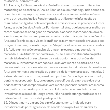
relatório ou seu conteúdo.
A Avaliação Técnica e a Avaliação de Fundamentos seguem diferentes
metodologias de análise. A Análise Técnica é executada seguindo conceitos
como tendência, suporte, resistência, candles, volumes, médias móveis
entre outros. Já a Análise Fundamentalista utiliza como informação os
resultados divulgados pelas companhias emissoras e suas projeções. Desta
forma, as opiniões dos Analistas Fundamentalistas, que buscam os melhores
retornos dadas as condições de mercado, o cenário macroeconômico e os
eventos específicos da empresa e do setor, podem divergir das opiniões dos
Analistas Técnicos, que visam identificar os movimentos mais prováveis dos
preços dos ativos, com utilização de “stops” para limitar as possíveis perdas.
Ação é uma fração do capital de uma empresa que é negociada no
mercado. É um título de renda variável, ou seja, um investimento no qual a
rentabilidade não é preestabelecida, varia conforme as cotações de
mercado. O investimento em ações é um investimento de alto risco e os
desempenhos anteriores não são necessariamente indicativos de resultados
futuros e nenhuma declaração ou garantia, de forma expressa ou implícita, é
feita neste material em relação a desempenhos. As condições de mercado, o
cenário macroeconômico, os eventos específicos da empresa e do setor
podem afetar o desempenho do investimento, podendo resultar até mesmo
em significativas perdas patrimoniais. A duração recomendada para o
investimento é de médio-longo prazo. Não há quaisquer garantias sobre o
patrimônio do cliente neste tipo de produto.
O investimento em opções é preferencialmente indicado para
investidores de perfil agressivo, de acordo com a política de suitability