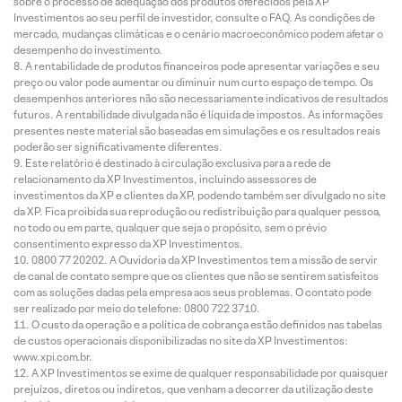
sobre o processo de adequação dos produtos oferecidos pela XP
Investimentos ao seu perfil de investidor, consulte o FAQ. As condições de
mercado, mudanças climáticas e o cenário macroeconômico podem afetar o
desempenho do investimento.
A rentabilidade de produtos financeiros pode apresentar variações e seu
preço ou valor pode aumentar ou diminuir num curto espaço de tempo. Os
desempenhos anteriores não são necessariamente indicativos de resultados
futuros. A rentabilidade divulgada não é líquida de impostos. As informações
presentes neste material são baseadas em simulações e os resultados reais
poderão ser significativamente diferentes.
Este relatório é destinado à circulação exclusiva para a rede de
relacionamento da XP Investimentos, incluindo assessores de
investimentos da XP e clientes da XP, podendo também ser divulgado no site
da XP. Fica proibida sua reprodução ou redistribuição para qualquer pessoa,
no todo ou em parte, qualquer que seja o propósito, sem o prévio
consentimento expresso da XP Investimentos.
0800 77 20202. A Ouvidoria da XP Investimentos tem a missão de servir
de canal de contato sempre que os clientes que não se sentirem satisfeitos
com as soluções dadas pela empresa aos seus problemas. O contato pode
ser realizado por meio do telefone: 0800 722 3710.
O custo da operação e a política de cobrança estão definidos nas tabelas
de custos operacionais disponibilizadas no site da XP Investimentos:
www.xpi.com.br.
A XP Investimentos se exime de qualquer responsabilidade por quaisquer
prejuízos, diretos ou indiretos, que venham a decorrer da utilização deste