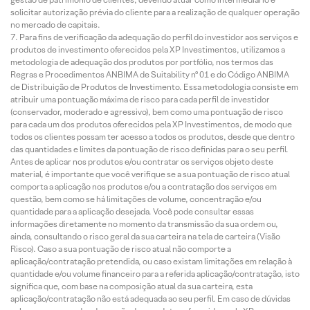
solicitar autorização prévia do cliente para a realização de qualquer operação
no mercado de capitais.
Para fins de verificação da adequação do perfil do investidor aos serviços e
produtos de investimento oferecidos pela XP Investimentos, utilizamos a
metodologia de adequação dos produtos por portfólio, nos termos das
Regras e Procedimentos ANBIMA de Suitability nº 01 e do Código ANBIMA
de Distribuição de Produtos de Investimento. Essa metodologia consiste em
atribuir uma pontuação máxima de risco para cada perfil de investidor
(conservador, moderado e agressivo), bem como uma pontuação de risco
para cada um dos produtos oferecidos pela XP Investimentos, de modo que
todos os clientes possam ter acesso a todos os produtos, desde que dentro
das quantidades e limites da pontuação de risco definidas para o seu perfil.
Antes de aplicar nos produtos e/ou contratar os serviços objeto deste
material, é importante que você verifique se a sua pontuação de risco atual
comporta a aplicação nos produtos e/ou a contratação dos serviços em
questão, bem como se há limitações de volume, concentração e/ou
quantidade para a aplicação desejada. Você pode consultar essas
informações diretamente no momento da transmissão da sua ordem ou,
ainda, consultando o risco geral da sua carteira na tela de carteira (Visão
Risco). Caso a sua pontuação de risco atual não comporte a
aplicação/contratação pretendida, ou caso existam limitações em relação à
quantidade e/ou volume financeiro para a referida aplicação/contratação, isto
significa que, com base na composição atual da sua carteira, esta
aplicação/contratação não está adequada ao seu perfil. Em caso de dúvidas