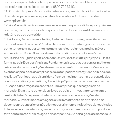
com as soluções dadas pela empresa aos seus problemas. O contato pode
ser realizado por meio do telefone: 0800 722 3710.
O custo da operação e a política de cobrança estão definidos nas tabelas
de custos operacionais disponibilizadas no site da XP Investimentos:
www.xpi.com.br.
A XP Investimentos se exime de qualquer responsabilidade por quaisquer
prejuízos, diretos ou indiretos, que venham a decorrer da utilização deste
relatório ou seu conteúdo.
A Avaliação Técnica e a Avaliação de Fundamentos seguem diferentes
metodologias de análise. A Análise Técnica é executada seguindo conceitos
como tendência, suporte, resistência, candles, volumes, médias móveis
entre outros. Já a Análise Fundamentalista utiliza como informação os
resultados divulgados pelas companhias emissoras e suas projeções. Desta
forma, as opiniões dos Analistas Fundamentalistas, que buscam os melhores
retornos dadas as condições de mercado, o cenário macroeconômico e os
eventos específicos da empresa e do setor, podem divergir das opiniões dos
Analistas Técnicos, que visam identificar os movimentos mais prováveis dos
preços dos ativos, com utilização de “stops” para limitar as possíveis perdas.
Ação é uma fração do capital de uma empresa que é negociada no
mercado. É um título de renda variável, ou seja, um investimento no qual a
rentabilidade não é preestabelecida, varia conforme as cotações de
mercado. O investimento em ações é um investimento de alto risco e os
desempenhos anteriores não são necessariamente indicativos de resultados
futuros e nenhuma declaração ou garantia, de forma expressa ou implícita, é
feita neste material em relação a desempenhos. As condições de mercado, o