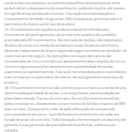
cenário macroeconômico, os eventos específicos da empresa e do setor
podem afetar o desempenho do investimento, podendo resultar até mesmo
em significativas perdas patrimoniais. A duração recomendada para o
investimento é de médio-longo prazo. Não há quaisquer garantias sobre o
patrimônio do cliente neste tipo de produto.
O investimento em opções é preferencialmente indicado para
investidores de perfil agressivo, de acordo com a política de suitability
praticada pela XP Investimentos. No mercado de opções, são negociados
direitos de compra ou venda de um bem por preço fixado em data futura,
devendo o adquirente do direito negociado pagar um prêmio ao vendedor tal
como num acordo seguro. As operações com esses derivativos são
consideradas de risco muito alto por apresentarem altas relações de risco e
retorno e algumas posições apresentarem a possibilidade de perdas
superiores ao capital investido. A duração recomendada para o investimento
é de curto prazo e o patrimônio do cliente não está garantido neste tipo de
produto.
O investimento em termos são contratos para compra ou a venda de uma
determinada quantidade de ações, a um preço fixado, para liquidação em
prazo determinado. O prazo do contrato a Termo é livremente escolhido
pelos investidores, obedecendo o prazo mínimo de 16 dias e máximo de 999
dias corridos. O preço será o valor da ação adicionado de uma parcela
correspondente aos juros – que são fixados livremente em mercado, em
função do prazo do contrato. Toda transação a termo requer um depósito de
garantia. Essas garantias são prestadas em duas formas: cobertura ou
margem.