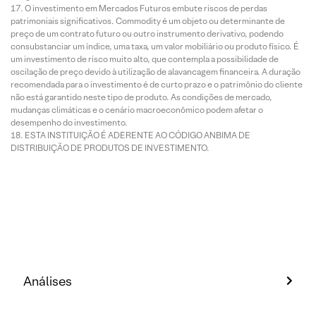
O investimento em Mercados Futuros embute riscos de perdas
patrimoniais significativos. Commodity é um objeto ou determinante de
preço de um contrato futuro ou outro instrumento derivativo, podendo
consubstanciar um índice, uma taxa, um valor mobiliário ou produto físico. É
um investimento de risco muito alto, que contempla a possibilidade de
oscilação de preço devido à utilização de alavancagem financeira. A duração
recomendada para o investimento é de curto prazo e o patrimônio do cliente
não está garantido neste tipo de produto. As condições de mercado,
mudanças climáticas e o cenário macroeconômico podem afetar o
desempenho do investimento.
ESTA INSTITUIÇÃO É ADERENTE AO CÓDIGO ANBIMA DE
DISTRIBUIÇÃO DE PRODUTOS DE INVESTIMENTO.
Análises