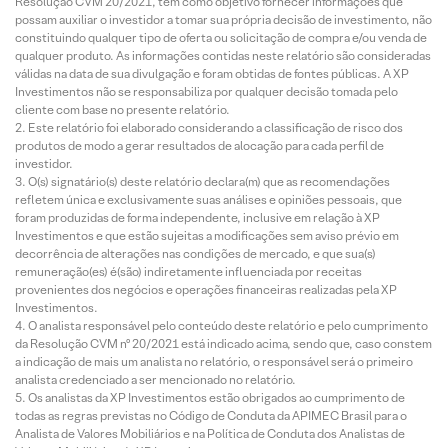
Resolução CVM 20/2021, tem como objetivo fornecer informações que
possam auxiliar o investidor a tomar sua própria decisão de investimento, não
constituindo qualquer tipo de oferta ou solicitação de compra e/ou venda de
qualquer produto. As informações contidas neste relatório são consideradas
válidas na data de sua divulgação e foram obtidas de fontes públicas. A XP
Investimentos não se responsabiliza por qualquer decisão tomada pelo
cliente com base no presente relatório.
Este relatório foi elaborado considerando a classificação de risco dos
produtos de modo a gerar resultados de alocação para cada perfil de
investidor.
O(s) signatário(s) deste relatório declara(m) que as recomendações
refletem única e exclusivamente suas análises e opiniões pessoais, que
foram produzidas de forma independente, inclusive em relação à XP
Investimentos e que estão sujeitas a modificações sem aviso prévio em
decorrência de alterações nas condições de mercado, e que sua(s)
remuneração(es) é(são) indiretamente influenciada por receitas
provenientes dos negócios e operações financeiras realizadas pela XP
Investimentos.
O analista responsável pelo conteúdo deste relatório e pelo cumprimento
da Resolução CVM nº 20/2021 está indicado acima, sendo que, caso constem
a indicação de mais um analista no relatório, o responsável será o primeiro
analista credenciado a ser mencionado no relatório.
Os analistas da XP Investimentos estão obrigados ao cumprimento de
todas as regras previstas no Código de Conduta da APIMEC Brasil para o
Analista de Valores Mobiliários e na Política de Conduta dos Analistas de