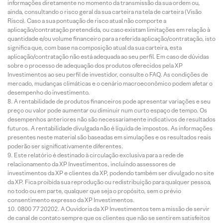
informações diretamente no momento da transmissão da sua ordem ou,
ainda, consultando o risco geral da sua carteira na tela de carteira (Visão
Risco). Caso a sua pontuação de risco atual não comporte a
aplicação/contratação pretendida, ou caso existam limitações em relação à
quantidade e/ou volume financeiro para a referida aplicação/contratação, isto
significa que, com base na composição atual da sua carteira, esta
aplicação/contratação não está adequada ao seu perfil. Em caso de dúvidas
sobre o processo de adequação dos produtos oferecidos pela XP
Investimentos ao seu perfil de investidor, consulte o FAQ. As condições de
mercado, mudanças climáticas e o cenário macroeconômico podem afetar o
desempenho do investimento.
A rentabilidade de produtos financeiros pode apresentar variações e seu
preço ou valor pode aumentar ou diminuir num curto espaço de tempo. Os
desempenhos anteriores não são necessariamente indicativos de resultados
futuros. A rentabilidade divulgada não é líquida de impostos. As informações
presentes neste material são baseadas em simulações e os resultados reais
poderão ser significativamente diferentes.
Este relatório é destinado à circulação exclusiva para a rede de
relacionamento da XP Investimentos, incluindo assessores de
investimentos da XP e clientes da XP, podendo também ser divulgado no site
da XP. Fica proibida sua reprodução ou redistribuição para qualquer pessoa,
no todo ou em parte, qualquer que seja o propósito, sem o prévio
consentimento expresso da XP Investimentos.
0800 77 20202. A Ouvidoria da XP Investimentos tem a missão de servir
de canal de contato sempre que os clientes que não se sentirem satisfeitos