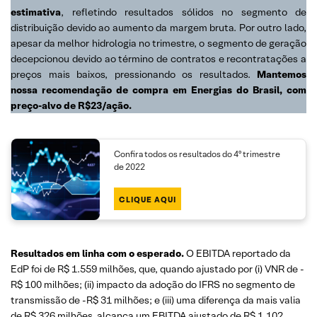
estimativa
, refletindo resultados sólidos no segmento de
distribuição devido ao aumento da margem bruta. Por outro lado,
apesar da melhor hidrologia no trimestre, o segmento de geração
decepcionou devido ao término de contratos e recontratações a
preços mais baixos, pressionando os resultados.
Mantemos
nossa recomendação de compra em Energias do Brasil, com
preço-alvo de R$23/ação.
Confira todos os resultados do 4º trimestre
de 2022
CLIQUE AQUI
Resultados em linha com o esperado.
O EBITDA reportado da
EdP foi de R$ 1.559 milhões, que, quando ajustado por (i) VNR de -
R$ 100 milhões; (ii) impacto da adoção do IFRS no segmento de
transmissão de -R$ 31 milhões; e (iii) uma diferença da mais valia
de R$ 326 milhões, alcança um EBITDA ajustado de R$ 1.102