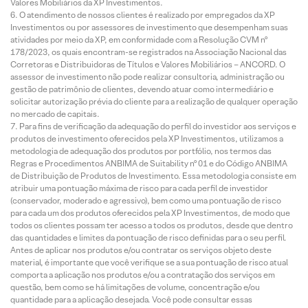
Valores Mobiliários da XP Investimentos.
O atendimento de nossos clientes é realizado por empregados da XP
Investimentos ou por assessores de investimento que desempenham suas
atividades por meio da XP, em conformidade com a Resolução CVM nº
178/2023, os quais encontram-se registrados na Associação Nacional das
Corretoras e Distribuidoras de Títulos e Valores Mobiliários – ANCORD. O
assessor de investimento não pode realizar consultoria, administração ou
gestão de patrimônio de clientes, devendo atuar como intermediário e
solicitar autorização prévia do cliente para a realização de qualquer operação
no mercado de capitais.
Para fins de verificação da adequação do perfil do investidor aos serviços e
produtos de investimento oferecidos pela XP Investimentos, utilizamos a
metodologia de adequação dos produtos por portfólio, nos termos das
Regras e Procedimentos ANBIMA de Suitability nº 01 e do Código ANBIMA
de Distribuição de Produtos de Investimento. Essa metodologia consiste em
atribuir uma pontuação máxima de risco para cada perfil de investidor
(conservador, moderado e agressivo), bem como uma pontuação de risco
para cada um dos produtos oferecidos pela XP Investimentos, de modo que
todos os clientes possam ter acesso a todos os produtos, desde que dentro
das quantidades e limites da pontuação de risco definidas para o seu perfil.
Antes de aplicar nos produtos e/ou contratar os serviços objeto deste
material, é importante que você verifique se a sua pontuação de risco atual
comporta a aplicação nos produtos e/ou a contratação dos serviços em
questão, bem como se há limitações de volume, concentração e/ou
quantidade para a aplicação desejada. Você pode consultar essas