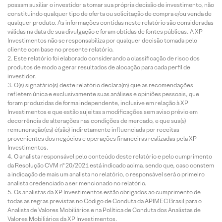
possam auxiliar o investidor a tomar sua própria decisão de investimento, não
constituindo qualquer tipo de oferta ou solicitação de compra e/ou venda de
qualquer produto. As informações contidas neste relatório são consideradas
válidas na data de sua divulgação e foram obtidas de fontes públicas. A XP
Investimentos não se responsabiliza por qualquer decisão tomada pelo
cliente com base no presente relatório.
Este relatório foi elaborado considerando a classificação de risco dos
produtos de modo a gerar resultados de alocação para cada perfil de
investidor.
O(s) signatário(s) deste relatório declara(m) que as recomendações
refletem única e exclusivamente suas análises e opiniões pessoais, que
foram produzidas de forma independente, inclusive em relação à XP
Investimentos e que estão sujeitas a modificações sem aviso prévio em
decorrência de alterações nas condições de mercado, e que sua(s)
remuneração(es) é(são) indiretamente influenciada por receitas
provenientes dos negócios e operações financeiras realizadas pela XP
Investimentos.
O analista responsável pelo conteúdo deste relatório e pelo cumprimento
da Resolução CVM nº 20/2021 está indicado acima, sendo que, caso constem
a indicação de mais um analista no relatório, o responsável será o primeiro
analista credenciado a ser mencionado no relatório.
Os analistas da XP Investimentos estão obrigados ao cumprimento de
todas as regras previstas no Código de Conduta da APIMEC Brasil para o
Analista de Valores Mobiliários e na Política de Conduta dos Analistas de
Valores Mobiliários da XP Investimentos.