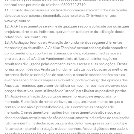
ser realizado por meio do telefone: 0800 722 3710.
O custo da operação e a política de cobrança estão definidos nas tabelas
de custos operacionais disponibilizadas no site da XP Investimentos:
www.xpi.com.br.
A XP Investimentos se exime de qualquer responsabilidade por quaisquer
prejuízos, diretos ou indiretos, que venham a decorrer da utilização deste
relatório ou seu conteúdo.
A Avaliação Técnica e a Avaliação de Fundamentos seguem diferentes
metodologias de análise. A Análise Técnica é executada seguindo conceitos
como tendência, suporte, resistência, candles, volumes, médias móveis
entre outros. Já a Análise Fundamentalista utiliza como informação os
resultados divulgados pelas companhias emissoras e suas projeções. Desta
forma, as opiniões dos Analistas Fundamentalistas, que buscam os melhores
retornos dadas as condições de mercado, o cenário macroeconômico e os
eventos específicos da empresa e do setor, podem divergir das opiniões dos
Analistas Técnicos, que visam identificar os movimentos mais prováveis dos
preços dos ativos, com utilização de “stops” para limitar as possíveis perdas.
Ação é uma fração do capital de uma empresa que é negociada no
mercado. É um título de renda variável, ou seja, um investimento no qual a
rentabilidade não é preestabelecida, varia conforme as cotações de
mercado. O investimento em ações é um investimento de alto risco e os
desempenhos anteriores não são necessariamente indicativos de resultados
futuros e nenhuma declaração ou garantia, de forma expressa ou implícita, é
feita neste material em relação a desempenhos. As condições de mercado, o
cenário macroeconômico, os eventos específicos da empresa e do setor