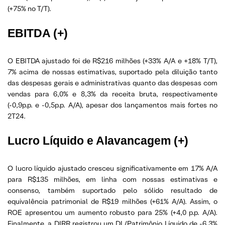
(+75% no T/T).
EBITDA (+)
O EBITDA ajustado foi de R$216 milhões (+33% A/A e +18% T/T),
7% acima de nossas estimativas, suportado pela diluição tanto
das despesas gerais e administrativas quanto das despesas com
vendas para 6,0% e 8,3% da receita bruta, respectivamente
(-0,9p.p. e -0,5p.p. A/A), apesar dos lançamentos mais fortes no
2T24.
Lucro Líquido e Alavancagem (+)
O lucro líquido ajustado cresceu significativamente em 17% A/A
para R$135 milhões, em linha com nossas estimativas e
consenso, também suportado pelo sólido resultado de
equivalência patrimonial de R$19 milhões (+61% A/A). Assim, o
ROE apresentou um aumento robusto para 25% (+4,0 p.p. A/A).
Finalmente, a DIRR registrou um DL/Patrimônio Líquido de -6,3%