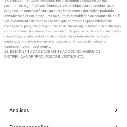
O investimento em Mercados Futuros embute riscos de perdas
patrimoniais significativos. Commodity é um objeto ou determinante de
preço de um contrato futuro ou outro instrumento derivativo, podendo
consubstanciar um índice, uma taxa, um valor mobiliário ou produto físico. É
um investimento de risco muito alto, que contempla a possibilidade de
oscilação de preço devido à utilização de alavancagem financeira. A duração
recomendada para o investimento é de curto prazo e o patrimônio do cliente
não está garantido neste tipo de produto. As condições de mercado,
mudanças climáticas e o cenário macroeconômico podem afetar o
desempenho do investimento.
ESTA INSTITUIÇÃO É ADERENTE AO CÓDIGO ANBIMA DE
DISTRIBUIÇÃO DE PRODUTOS DE INVESTIMENTO.
Análises