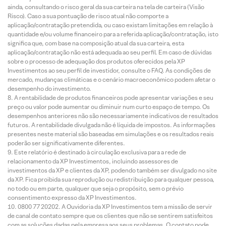
ainda, consultando o risco geral da sua carteira na tela de carteira (Visão
Risco). Caso a sua pontuação de risco atual não comporte a
aplicação/contratação pretendida, ou caso existam limitações em relação à
quantidade e/ou volume financeiro para a referida aplicação/contratação, isto
significa que, com base na composição atual da sua carteira, esta
aplicação/contratação não está adequada ao seu perfil. Em caso de dúvidas
sobre o processo de adequação dos produtos oferecidos pela XP
Investimentos ao seu perfil de investidor, consulte o FAQ. As condições de
mercado, mudanças climáticas e o cenário macroeconômico podem afetar o
desempenho do investimento.
A rentabilidade de produtos financeiros pode apresentar variações e seu
preço ou valor pode aumentar ou diminuir num curto espaço de tempo. Os
desempenhos anteriores não são necessariamente indicativos de resultados
futuros. A rentabilidade divulgada não é líquida de impostos. As informações
presentes neste material são baseadas em simulações e os resultados reais
poderão ser significativamente diferentes.
Este relatório é destinado à circulação exclusiva para a rede de
relacionamento da XP Investimentos, incluindo assessores de
investimentos da XP e clientes da XP, podendo também ser divulgado no site
da XP. Fica proibida sua reprodução ou redistribuição para qualquer pessoa,
no todo ou em parte, qualquer que seja o propósito, sem o prévio
consentimento expresso da XP Investimentos.
0800 77 20202. A Ouvidoria da XP Investimentos tem a missão de servir
de canal de contato sempre que os clientes que não se sentirem satisfeitos
com as soluções dadas pela empresa aos seus problemas. O contato pode