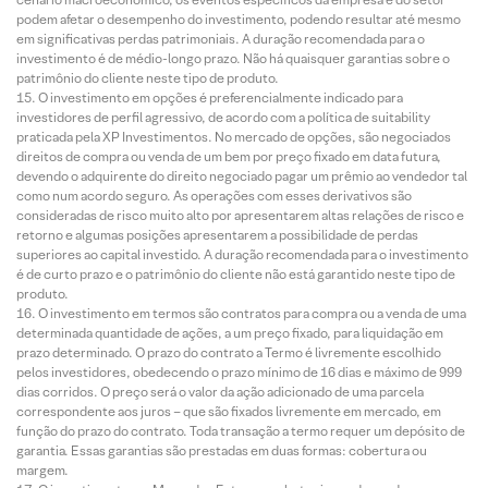
podem afetar o desempenho do investimento, podendo resultar até mesmo
em significativas perdas patrimoniais. A duração recomendada para o
investimento é de médio-longo prazo. Não há quaisquer garantias sobre o
patrimônio do cliente neste tipo de produto.
O investimento em opções é preferencialmente indicado para
investidores de perfil agressivo, de acordo com a política de suitability
praticada pela XP Investimentos. No mercado de opções, são negociados
direitos de compra ou venda de um bem por preço fixado em data futura,
devendo o adquirente do direito negociado pagar um prêmio ao vendedor tal
como num acordo seguro. As operações com esses derivativos são
consideradas de risco muito alto por apresentarem altas relações de risco e
retorno e algumas posições apresentarem a possibilidade de perdas
superiores ao capital investido. A duração recomendada para o investimento
é de curto prazo e o patrimônio do cliente não está garantido neste tipo de
produto.
O investimento em termos são contratos para compra ou a venda de uma
determinada quantidade de ações, a um preço fixado, para liquidação em
prazo determinado. O prazo do contrato a Termo é livremente escolhido
pelos investidores, obedecendo o prazo mínimo de 16 dias e máximo de 999
dias corridos. O preço será o valor da ação adicionado de uma parcela
correspondente aos juros – que são fixados livremente em mercado, em
função do prazo do contrato. Toda transação a termo requer um depósito de
garantia. Essas garantias são prestadas em duas formas: cobertura ou
margem.