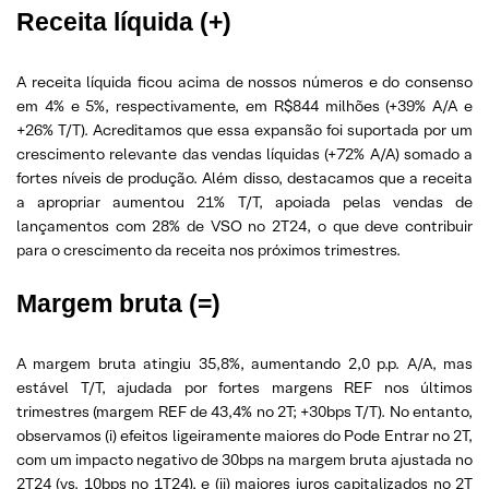
Receita líquida (+)
A receita líquida ficou acima de nossos números e do consenso
em 4% e 5%, respectivamente, em R$844 milhões (+39% A/A e
+26% T/T). Acreditamos que essa expansão foi suportada por um
crescimento relevante das vendas líquidas (+72% A/A) somado a
fortes níveis de produção. Além disso, destacamos que a receita
a apropriar aumentou 21% T/T, apoiada pelas vendas de
lançamentos com 28% de VSO no 2T24, o que deve contribuir
para o crescimento da receita nos próximos trimestres.
Margem bruta (=)
A margem bruta atingiu 35,8%, aumentando 2,0 p.p. A/A, mas
estável T/T, ajudada por fortes margens REF nos últimos
trimestres (margem REF de 43,4% no 2T; +30bps T/T). No entanto,
observamos (i) efeitos ligeiramente maiores do Pode Entrar no 2T,
com um impacto negativo de 30bps na margem bruta ajustada no
2T24 (vs. 10bps no 1T24), e (ii) maiores juros capitalizados no 2T