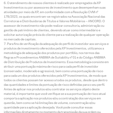
O atendimento de nossos clientes é realizado por empregados da XP
Investimentos ou por assessores de investimento que desempenham suas
atividades por meio da XP, em conformidade com a Resolução CVM nº
178/2023, os quais encontram-se registrados na Associação Nacional das
Corretoras e Distribuidoras de Títulos e Valores Mobiliários – ANCORD. O
assessor de investimento não pode realizar consultoria, administração ou
gestão de patrimônio de clientes, devendo atuar como intermediário e
solicitar autorização prévia do cliente para a realização de qualquer operação
no mercado de capitais.
Para fins de verificação da adequação do perfil do investidor aos serviços e
produtos de investimento oferecidos pela XP Investimentos, utilizamos a
metodologia de adequação dos produtos por portfólio, nos termos das
Regras e Procedimentos ANBIMA de Suitability nº 01 e do Código ANBIMA
de Distribuição de Produtos de Investimento. Essa metodologia consiste em
atribuir uma pontuação máxima de risco para cada perfil de investidor
(conservador, moderado e agressivo), bem como uma pontuação de risco
para cada um dos produtos oferecidos pela XP Investimentos, de modo que
todos os clientes possam ter acesso a todos os produtos, desde que dentro
das quantidades e limites da pontuação de risco definidas para o seu perfil.
Antes de aplicar nos produtos e/ou contratar os serviços objeto deste
material, é importante que você verifique se a sua pontuação de risco atual
comporta a aplicação nos produtos e/ou a contratação dos serviços em
questão, bem como se há limitações de volume, concentração e/ou
quantidade para a aplicação desejada. Você pode consultar essas
informações diretamente no momento da transmissão da sua ordem ou,