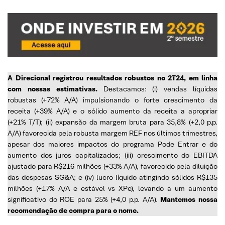
A Direcional registrou resultados robustos no 2T24, em linha
com nossas estimativas.
Destacamos: (i) vendas líquidas
robustas (+72% A/A) impulsionando o forte crescimento da
receita (+39% A/A) e o sólido aumento da receita a apropriar
(+21% T/T); (ii) expansão da margem bruta para 35,8% (+2,0 p.p.
A/A) favorecida pela robusta margem REF nos últimos trimestres,
apesar dos maiores impactos do programa Pode Entrar e do
aumento dos juros capitalizados; (iii) crescimento do EBITDA
ajustado para R$216 milhões (+33% A/A), favorecido pela diluição
das despesas SG&A; e (iv) lucro líquido atingindo sólidos R$135
milhões (+17% A/A e estável vs XPe), levando a um aumento
significativo do ROE para 25% (+4,0 p.p. A/A).
Mantemos nossa
recomendação de compra para o nome.