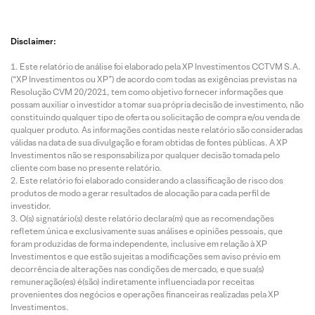
Disclaimer:
Este relatório de análise foi elaborado pela XP Investimentos CCTVM S.A.
(“XP Investimentos ou XP”) de acordo com todas as exigências previstas na
Resolução CVM 20/2021, tem como objetivo fornecer informações que
possam auxiliar o investidor a tomar sua própria decisão de investimento, não
constituindo qualquer tipo de oferta ou solicitação de compra e/ou venda de
qualquer produto. As informações contidas neste relatório são consideradas
válidas na data de sua divulgação e foram obtidas de fontes públicas. A XP
Investimentos não se responsabiliza por qualquer decisão tomada pelo
cliente com base no presente relatório.
Este relatório foi elaborado considerando a classificação de risco dos
produtos de modo a gerar resultados de alocação para cada perfil de
investidor.
O(s) signatário(s) deste relatório declara(m) que as recomendações
refletem única e exclusivamente suas análises e opiniões pessoais, que
foram produzidas de forma independente, inclusive em relação à XP
Investimentos e que estão sujeitas a modificações sem aviso prévio em
decorrência de alterações nas condições de mercado, e que sua(s)
remuneração(es) é(são) indiretamente influenciada por receitas
provenientes dos negócios e operações financeiras realizadas pela XP
Investimentos.