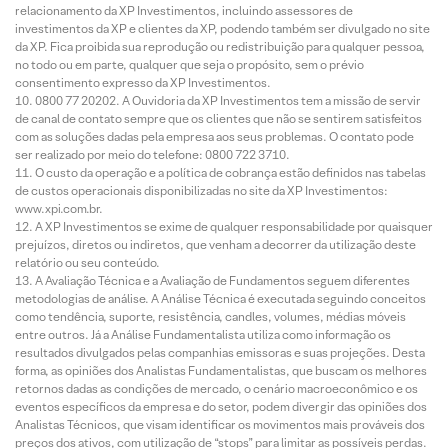
relacionamento da XP Investimentos, incluindo assessores de
investimentos da XP e clientes da XP, podendo também ser divulgado no site
da XP. Fica proibida sua reprodução ou redistribuição para qualquer pessoa,
no todo ou em parte, qualquer que seja o propósito, sem o prévio
consentimento expresso da XP Investimentos.
0800 77 20202. A Ouvidoria da XP Investimentos tem a missão de servir
de canal de contato sempre que os clientes que não se sentirem satisfeitos
com as soluções dadas pela empresa aos seus problemas. O contato pode
ser realizado por meio do telefone: 0800 722 3710.
O custo da operação e a política de cobrança estão definidos nas tabelas
de custos operacionais disponibilizadas no site da XP Investimentos:
www.xpi.com.br.
A XP Investimentos se exime de qualquer responsabilidade por quaisquer
prejuízos, diretos ou indiretos, que venham a decorrer da utilização deste
relatório ou seu conteúdo.
A Avaliação Técnica e a Avaliação de Fundamentos seguem diferentes
metodologias de análise. A Análise Técnica é executada seguindo conceitos
como tendência, suporte, resistência, candles, volumes, médias móveis
entre outros. Já a Análise Fundamentalista utiliza como informação os
resultados divulgados pelas companhias emissoras e suas projeções. Desta
forma, as opiniões dos Analistas Fundamentalistas, que buscam os melhores
retornos dadas as condições de mercado, o cenário macroeconômico e os
eventos específicos da empresa e do setor, podem divergir das opiniões dos
Analistas Técnicos, que visam identificar os movimentos mais prováveis dos
preços dos ativos, com utilização de “stops” para limitar as possíveis perdas.