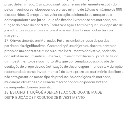
prazo determinado. O prazo do contrato a Termo é livremente escolhido
pelos investidores, obedecendo o prazo mínimo de 16 dias e máximo de 999
dias corridos. O preço será o valor da ação adicionado de uma parcela
correspondente aos juros – que são fixados livremente em mercado, em
função do prazo do contrato. Toda transação a termo requer um depósito de
garantia. Essas garantias são prestadas em duas formas: cobertura ou
margem.
O investimento em Mercados Futuros embute riscos de perdas
patrimoniais significativos. Commodity é um objeto ou determinante de
preço de um contrato futuro ou outro instrumento derivativo, podendo
consubstanciar um índice, uma taxa, um valor mobiliário ou produto físico. É
um investimento de risco muito alto, que contempla a possibilidade de
oscilação de preço devido à utilização de alavancagem financeira. A duração
recomendada para o investimento é de curto prazo e o patrimônio do cliente
não está garantido neste tipo de produto. As condições de mercado,
mudanças climáticas e o cenário macroeconômico podem afetar o
desempenho do investimento.
ESTA INSTITUIÇÃO É ADERENTE AO CÓDIGO ANBIMA DE
DISTRIBUIÇÃO DE PRODUTOS DE INVESTIMENTO.