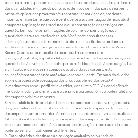
todos os clientes possam ter acesso a todos os produtos, desde que dentro
das quantidades e limites da pontuação de risco definidas para o seu perfil.
Antes de aplicar nos produtos e/ou contratar os serviços objeto deste
material, é importante que você verifique se a sua pontuação de risco atual
comporta a aplicação nos produtos e/ou a contratação dos serviços em
questão, bem como se há limitações de volume, concentração e/ou
quantidade para a aplicação desejada. Você pode consultar essas
informações diretamente no momento da transmissão da sua ordem ou,
ainda, consultando o risco geral da sua carteira na tela de carteira (Visão
Risco). Caso a sua pontuação de risco atual não comporte a
aplicação/contratação pretendida, ou caso existam limitações em relação à
quantidade e/ou volume financeiro para a referida aplicação/contratação, isto
significa que, com base na composição atual da sua carteira, esta
aplicação/contratação não está adequada ao seu perfil. Em caso de dúvidas
sobre o processo de adequação dos produtos oferecidos pela XP
Investimentos ao seu perfil de investidor, consulte o FAQ. As condições de
mercado, mudanças climáticas e o cenário macroeconômico podem afetar o
desempenho do investimento.
A rentabilidade de produtos financeiros pode apresentar variações e seu
preço ou valor pode aumentar ou diminuir num curto espaço de tempo. Os
desempenhos anteriores não são necessariamente indicativos de resultados
futuros. A rentabilidade divulgada não é líquida de impostos. As informações
presentes neste material são baseadas em simulações e os resultados reais
poderão ser significativamente diferentes.
Este relatório é destinado à circulação exclusiva para a rede de