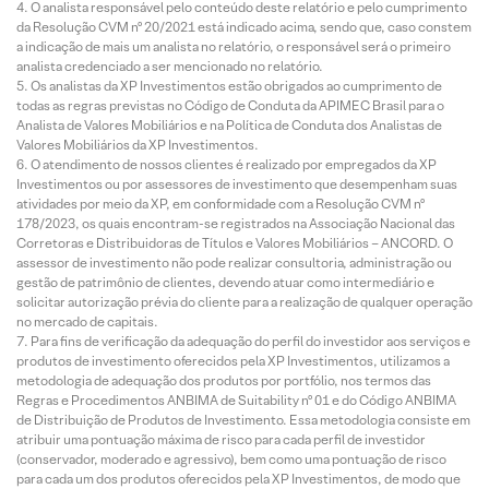
O analista responsável pelo conteúdo deste relatório e pelo cumprimento
da Resolução CVM nº 20/2021 está indicado acima, sendo que, caso constem
a indicação de mais um analista no relatório, o responsável será o primeiro
analista credenciado a ser mencionado no relatório.
Os analistas da XP Investimentos estão obrigados ao cumprimento de
todas as regras previstas no Código de Conduta da APIMEC Brasil para o
Analista de Valores Mobiliários e na Política de Conduta dos Analistas de
Valores Mobiliários da XP Investimentos.
O atendimento de nossos clientes é realizado por empregados da XP
Investimentos ou por assessores de investimento que desempenham suas
atividades por meio da XP, em conformidade com a Resolução CVM nº
178/2023, os quais encontram-se registrados na Associação Nacional das
Corretoras e Distribuidoras de Títulos e Valores Mobiliários – ANCORD. O
assessor de investimento não pode realizar consultoria, administração ou
gestão de patrimônio de clientes, devendo atuar como intermediário e
solicitar autorização prévia do cliente para a realização de qualquer operação
no mercado de capitais.
Para fins de verificação da adequação do perfil do investidor aos serviços e
produtos de investimento oferecidos pela XP Investimentos, utilizamos a
metodologia de adequação dos produtos por portfólio, nos termos das
Regras e Procedimentos ANBIMA de Suitability nº 01 e do Código ANBIMA
de Distribuição de Produtos de Investimento. Essa metodologia consiste em
atribuir uma pontuação máxima de risco para cada perfil de investidor
(conservador, moderado e agressivo), bem como uma pontuação de risco
para cada um dos produtos oferecidos pela XP Investimentos, de modo que