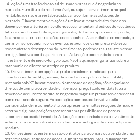
Ação é uma fração do capital de uma empresa que é negociada no
mercado. É um título de renda variável, ou seja, um investimento no qual a
rentabilidade não é preestabelecida, varia conforme as cotações de
mercado. O investimento em ações é um investimento de alto risco e os
desempenhos anteriores não são necessariamente indicativos de resultados
futuros e nenhuma declaração ou garantia, de forma expressa ou implícita, é
feita neste material em relação a desempenhos. As condições de mercado, o
cenário macroeconômico, os eventos específicos da empresa e do setor
podem afetar o desempenho do investimento, podendo resultar até mesmo
em significativas perdas patrimoniais. A duração recomendada para o
investimento é de médio-longo prazo. Não há quaisquer garantias sobre o
patrimônio do cliente neste tipo de produto.
O investimento em opções é preferencialmente indicado para
investidores de perfil agressivo, de acordo com a política de suitability
praticada pela XP Investimentos. No mercado de opções, são negociados
direitos de compra ou venda de um bem por preço fixado em data futura,
devendo o adquirente do direito negociado pagar um prêmio ao vendedor tal
como num acordo seguro. As operações com esses derivativos são
consideradas de risco muito alto por apresentarem altas relações de risco e
retorno e algumas posições apresentarem a possibilidade de perdas
superiores ao capital investido. A duração recomendada para o investimento
é de curto prazo e o patrimônio do cliente não está garantido neste tipo de
produto.
O investimento em termos são contratos para compra ou a venda de uma
determinada quantidade de ações, a um preço fixado, para liquidação em