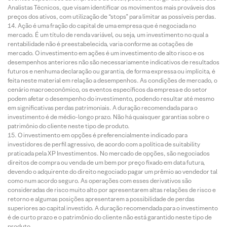
Analistas Técnicos, que visam identificar os movimentos mais prováveis dos
preços dos ativos, com utilização de “stops” para limitar as possíveis perdas.
Ação é uma fração do capital de uma empresa que é negociada no
mercado. É um título de renda variável, ou seja, um investimento no qual a
rentabilidade não é preestabelecida, varia conforme as cotações de
mercado. O investimento em ações é um investimento de alto risco e os
desempenhos anteriores não são necessariamente indicativos de resultados
futuros e nenhuma declaração ou garantia, de forma expressa ou implícita, é
feita neste material em relação a desempenhos. As condições de mercado, o
cenário macroeconômico, os eventos específicos da empresa e do setor
podem afetar o desempenho do investimento, podendo resultar até mesmo
em significativas perdas patrimoniais. A duração recomendada para o
investimento é de médio-longo prazo. Não há quaisquer garantias sobre o
patrimônio do cliente neste tipo de produto.
O investimento em opções é preferencialmente indicado para
investidores de perfil agressivo, de acordo com a política de suitability
praticada pela XP Investimentos. No mercado de opções, são negociados
direitos de compra ou venda de um bem por preço fixado em data futura,
devendo o adquirente do direito negociado pagar um prêmio ao vendedor tal
como num acordo seguro. As operações com esses derivativos são
consideradas de risco muito alto por apresentarem altas relações de risco e
retorno e algumas posições apresentarem a possibilidade de perdas
superiores ao capital investido. A duração recomendada para o investimento
é de curto prazo e o patrimônio do cliente não está garantido neste tipo de
produto.