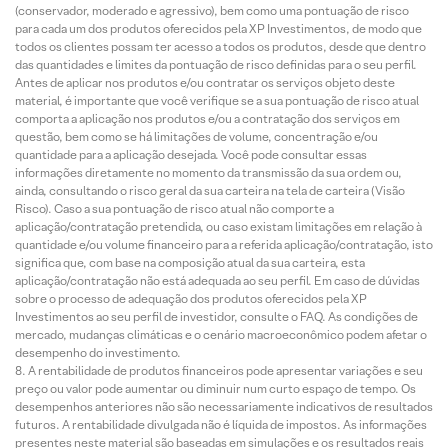
(conservador, moderado e agressivo), bem como uma pontuação de risco
para cada um dos produtos oferecidos pela XP Investimentos, de modo que
todos os clientes possam ter acesso a todos os produtos, desde que dentro
das quantidades e limites da pontuação de risco definidas para o seu perfil.
Antes de aplicar nos produtos e/ou contratar os serviços objeto deste
material, é importante que você verifique se a sua pontuação de risco atual
comporta a aplicação nos produtos e/ou a contratação dos serviços em
questão, bem como se há limitações de volume, concentração e/ou
quantidade para a aplicação desejada. Você pode consultar essas
informações diretamente no momento da transmissão da sua ordem ou,
ainda, consultando o risco geral da sua carteira na tela de carteira (Visão
Risco). Caso a sua pontuação de risco atual não comporte a
aplicação/contratação pretendida, ou caso existam limitações em relação à
quantidade e/ou volume financeiro para a referida aplicação/contratação, isto
significa que, com base na composição atual da sua carteira, esta
aplicação/contratação não está adequada ao seu perfil. Em caso de dúvidas
sobre o processo de adequação dos produtos oferecidos pela XP
Investimentos ao seu perfil de investidor, consulte o FAQ. As condições de
mercado, mudanças climáticas e o cenário macroeconômico podem afetar o
desempenho do investimento.
A rentabilidade de produtos financeiros pode apresentar variações e seu
preço ou valor pode aumentar ou diminuir num curto espaço de tempo. Os
desempenhos anteriores não são necessariamente indicativos de resultados
futuros. A rentabilidade divulgada não é líquida de impostos. As informações
presentes neste material são baseadas em simulações e os resultados reais