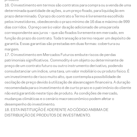
O investimento em termos são contratos para compra ou a venda de uma
determinada quantidade de ações, a um preço fixado, para liquidação em
prazo determinado. O prazo do contrato a Termo é livremente escolhido
pelos investidores, obedecendo o prazo mínimo de 16 dias e máximo de 999
dias corridos. O preço será o valor da ação adicionado de uma parcela
correspondente aos juros – que são fixados livremente em mercado, em
função do prazo do contrato. Toda transação a termo requer um depósito de
garantia. Essas garantias são prestadas em duas formas: cobertura ou
margem.
O investimento em Mercados Futuros embute riscos de perdas
patrimoniais significativos. Commodity é um objeto ou determinante de
preço de um contrato futuro ou outro instrumento derivativo, podendo
consubstanciar um índice, uma taxa, um valor mobiliário ou produto físico. É
um investimento de risco muito alto, que contempla a possibilidade de
oscilação de preço devido à utilização de alavancagem financeira. A duração
recomendada para o investimento é de curto prazo e o patrimônio do cliente
não está garantido neste tipo de produto. As condições de mercado,
mudanças climáticas e o cenário macroeconômico podem afetar o
desempenho do investimento.
ESTA INSTITUIÇÃO É ADERENTE AO CÓDIGO ANBIMA DE
DISTRIBUIÇÃO DE PRODUTOS DE INVESTIMENTO.