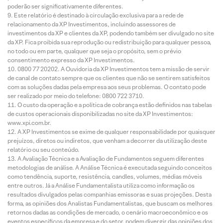
poderão ser significativamente diferentes.
Este relatório é destinado à circulação exclusiva para a rede de
relacionamento da XP Investimentos, incluindo assessores de
investimentos da XP e clientes da XP, podendo também ser divulgado no site
da XP. Fica proibida sua reprodução ou redistribuição para qualquer pessoa,
no todo ou em parte, qualquer que seja o propósito, sem o prévio
consentimento expresso da XP Investimentos.
0800 77 20202. A Ouvidoria da XP Investimentos tem a missão de servir
de canal de contato sempre que os clientes que não se sentirem satisfeitos
com as soluções dadas pela empresa aos seus problemas. O contato pode
ser realizado por meio do telefone: 0800 722 3710.
O custo da operação e a política de cobrança estão definidos nas tabelas
de custos operacionais disponibilizadas no site da XP Investimentos:
www.xpi.com.br.
A XP Investimentos se exime de qualquer responsabilidade por quaisquer
prejuízos, diretos ou indiretos, que venham a decorrer da utilização deste
relatório ou seu conteúdo.
A Avaliação Técnica e a Avaliação de Fundamentos seguem diferentes
metodologias de análise. A Análise Técnica é executada seguindo conceitos
como tendência, suporte, resistência, candles, volumes, médias móveis
entre outros. Já a Análise Fundamentalista utiliza como informação os
resultados divulgados pelas companhias emissoras e suas projeções. Desta
forma, as opiniões dos Analistas Fundamentalistas, que buscam os melhores
retornos dadas as condições de mercado, o cenário macroeconômico e os
eventos específicos da empresa e do setor, podem divergir das opiniões dos