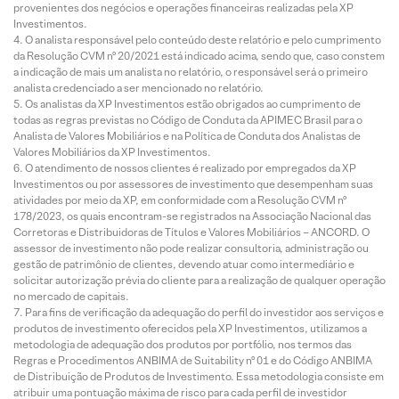
provenientes dos negócios e operações financeiras realizadas pela XP
Investimentos.
O analista responsável pelo conteúdo deste relatório e pelo cumprimento
da Resolução CVM nº 20/2021 está indicado acima, sendo que, caso constem
a indicação de mais um analista no relatório, o responsável será o primeiro
analista credenciado a ser mencionado no relatório.
Os analistas da XP Investimentos estão obrigados ao cumprimento de
todas as regras previstas no Código de Conduta da APIMEC Brasil para o
Analista de Valores Mobiliários e na Política de Conduta dos Analistas de
Valores Mobiliários da XP Investimentos.
O atendimento de nossos clientes é realizado por empregados da XP
Investimentos ou por assessores de investimento que desempenham suas
atividades por meio da XP, em conformidade com a Resolução CVM nº
178/2023, os quais encontram-se registrados na Associação Nacional das
Corretoras e Distribuidoras de Títulos e Valores Mobiliários – ANCORD. O
assessor de investimento não pode realizar consultoria, administração ou
gestão de patrimônio de clientes, devendo atuar como intermediário e
solicitar autorização prévia do cliente para a realização de qualquer operação
no mercado de capitais.
Para fins de verificação da adequação do perfil do investidor aos serviços e
produtos de investimento oferecidos pela XP Investimentos, utilizamos a
metodologia de adequação dos produtos por portfólio, nos termos das
Regras e Procedimentos ANBIMA de Suitability nº 01 e do Código ANBIMA
de Distribuição de Produtos de Investimento. Essa metodologia consiste em
atribuir uma pontuação máxima de risco para cada perfil de investidor