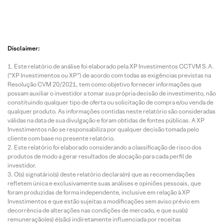
Disclaimer:
Este relatório de análise foi elaborado pela XP Investimentos CCTVM S.A.
(“XP Investimentos ou XP”) de acordo com todas as exigências previstas na
Resolução CVM 20/2021, tem como objetivo fornecer informações que
possam auxiliar o investidor a tomar sua própria decisão de investimento, não
constituindo qualquer tipo de oferta ou solicitação de compra e/ou venda de
qualquer produto. As informações contidas neste relatório são consideradas
válidas na data de sua divulgação e foram obtidas de fontes públicas. A XP
Investimentos não se responsabiliza por qualquer decisão tomada pelo
cliente com base no presente relatório.
Este relatório foi elaborado considerando a classificação de risco dos
produtos de modo a gerar resultados de alocação para cada perfil de
investidor.
O(s) signatário(s) deste relatório declara(m) que as recomendações
refletem única e exclusivamente suas análises e opiniões pessoais, que
foram produzidas de forma independente, inclusive em relação à XP
Investimentos e que estão sujeitas a modificações sem aviso prévio em
decorrência de alterações nas condições de mercado, e que sua(s)
remuneração(es) é(são) indiretamente influenciada por receitas