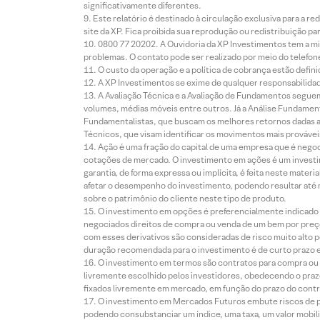
significativamente diferentes.
Este relatório é destinado à circulação exclusiva para a 
site da XP. Fica proibida sua reprodução ou redistribuição p
0800 77 20202. A Ouvidoria da XP Investimentos tem a mi
problemas. O contato pode ser realizado por meio do telefon
O custo da operação e a política de cobrança estão defini
A XP Investimentos se exime de qualquer responsabilidade
A Avaliação Técnica e a Avaliação de Fundamentos seguem
volumes, médias móveis entre outros. Já a Análise Fundament
Fundamentalistas, que buscam os melhores retornos dadas as
Técnicos, que visam identificar os movimentos mais prováveis 
Ação é uma fração do capital de uma empresa que é negoci
cotações de mercado. O investimento em ações é um investi
garantia, de forma expressa ou implícita, é feita neste ma
afetar o desempenho do investimento, podendo resultar até 
sobre o patrimônio do cliente neste tipo de produto.
O investimento em opções é preferencialmente indicado pa
negociados direitos de compra ou venda de um bem por preço
com esses derivativos são consideradas de risco muito alto p
duração recomendada para o investimento é de curto prazo e 
O investimento em termos são contratos para compra ou a
livremente escolhido pelos investidores, obedecendo o prazo
fixados livremente em mercado, em função do prazo do contr
O investimento em Mercados Futuros embute riscos de pe
podendo consubstanciar um índice, uma taxa, um valor mobiliá