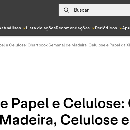
Buscar
os
Análises
Lista de ações
Recomendações
Periódicos
Apr
el e Celulose: Chartbook Semanal de Madeira, Celulose e Papel da X
e Papel e Celulose:
Madeira, Celulose e