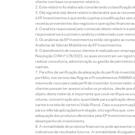
cliente com base no presente relatório.
Este relatório foi elaborado considerando a classificação d
O(s) signatário(s) deste relatório declara(m) que as reco
à XP Investimentos e que estão sujeitas a modificações sem 
receitas provenientes dos negócios e operações financeiras 
O analista responsável pelo conteúdo deste relatório e pe
responsável será o primeiro analista credenciado a ser menci
Os analistas da XP Investimentos estão obrigados ao cumpr
Analistas de Valores Mobiliários da XP Investimentos.
O atendimento de nossos clientes é realizado por empreg
Resolução CVM nº 178/2023, os quais encontram-se registrad
realizar consultoria, administração ou gestão de patrimônio 
capitais.
Para fins de verificação da adequação do perfil do invest
portfólio, nos termos das Regras e Procedimentos ANBIMA de
máxima de risco para cada perfil de investidor (conservado
clientes possam ter acesso a todos os produtos, desde que de
objeto deste material, é importante que você verifique se a
volume, concentração e/ou quantidade para a aplicação dese
carteira na tela de carteira (Visão Risco). Caso a sua pontu
para a referida aplicação/contratação, isto significa que, co
adequação dos produtos oferecidos pela XP Investimentos ao
desempenho do investimento.
A rentabilidade de produtos financeiros pode apresentar
indicativos de resultados futuros. A rentabilidade divulgada