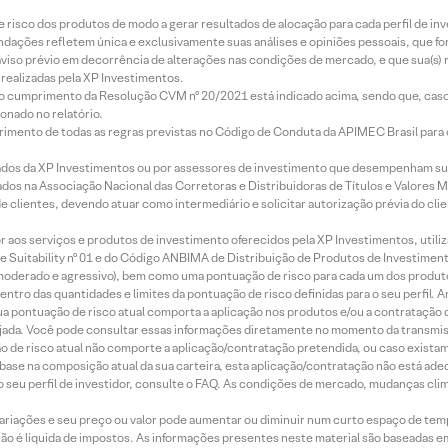
e risco dos produtos de modo a gerar resultados de alocação para cada perfil de inv
mendações refletem única e exclusivamente suas análises e opiniões pessoais, que 
aviso prévio em decorrência de alterações nas condições de mercado, e que sua(s)
realizadas pela XP Investimentos.
lo cumprimento da Resolução CVM nº 20/2021 está indicado acima, sendo que, caso 
onado no relatório.
imento de todas as regras previstas no Código de Conduta da APIMEC Brasil para o 
ados da XP Investimentos ou por assessores de investimento que desempenham sua
os na Associação Nacional das Corretoras e Distribuidoras de Títulos e Valores 
de clientes, devendo atuar como intermediário e solicitar autorização prévia do cl
idor aos serviços e produtos de investimento oferecidos pela XP Investimentos, uti
 Suitability nº 01 e do Código ANBIMA de Distribuição de Produtos de Investimen
r, moderado e agressivo), bem como uma pontuação de risco para cada um dos produ
ntro das quantidades e limites da pontuação de risco definidas para o seu perfil. A
 sua pontuação de risco atual comporta a aplicação nos produtos e/ou a contratação
jada. Você pode consultar essas informações diretamente no momento da transmissã
ação de risco atual não comporte a aplicação/contratação pretendida, ou caso exista
m base na composição atual da sua carteira, esta aplicação/contratação não está ad
 seu perfil de investidor, consulte o FAQ. As condições de mercado, mudanças cl
 variações e seu preço ou valor pode aumentar ou diminuir num curto espaço de t
 não é líquida de impostos. As informações presentes neste material são baseadas e