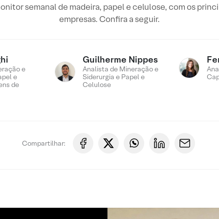
nitor semanal de madeira, papel e celulose, com os princ
empresas. Confira a seguir.
hi
Guilherme Nippes
Fe
eração e
Analista de Mineração e
Ana
apel e
Siderurgia e Papel e
Cap
ens de
Celulose
Compartilhar: