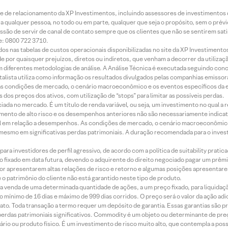
rede de relacionamento da XP Investimentos, incluindo assessores de investimentos
ara qualquer pessoa, no todo ou em parte, qualquer que seja o propósito, sem o pr
ssão de servir de canal de contato sempre que os clientes que não se sentirem sat
e: 0800 722 3710.
dos nas tabelas de custos operacionais disponibilizadas no site da XP Investimento
 por quaisquer prejuízos, diretos ou indiretos, que venham a decorrer da utilizaç
 diferentes metodologias de análise. A Análise Técnica é executada seguindo conc
alista utiliza como informação os resultados divulgados pelas companhias emissora
 condições de mercado, o cenário macroeconômico e os eventos específicos da em
dos preços dos ativos, com utilização de “stops” para limitar as possíveis perdas.
ada no mercado. É um título de renda variável, ou seja, um investimento no qual a r
mento de alto risco e os desempenhos anteriores não são necessariamente indicat
terial em relação a desempenhos. As condições de mercado, o cenário macroeconômi
mesmo em significativas perdas patrimoniais. A duração recomendada para o inves
ra investidores de perfil agressivo, de acordo com a política de suitability prat
 fixado em data futura, devendo o adquirente do direito negociado pagar um prê
or apresentarem altas relações de risco e retorno e algumas posições apresentarem 
o patrimônio do cliente não está garantido neste tipo de produto.
 venda de uma determinada quantidade de ações, a um preço fixado, para liquidaç
 mínimo de 16 dias e máximo de 999 dias corridos. O preço será o valor da ação ad
ato. Toda transação a termo requer um depósito de garantia. Essas garantias são 
rdas patrimoniais significativos. Commodity é um objeto ou determinante de preç
rio ou produto físico. É um investimento de risco muito alto, que contempla a possi