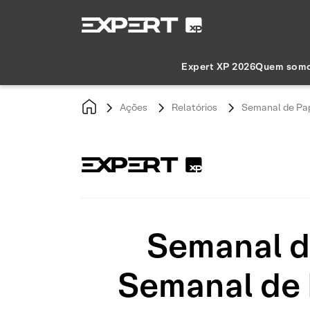
Expert XP 2026
Quem som
Ações
Relatórios
Semanal de Pap
Semanal d
Semanal de 