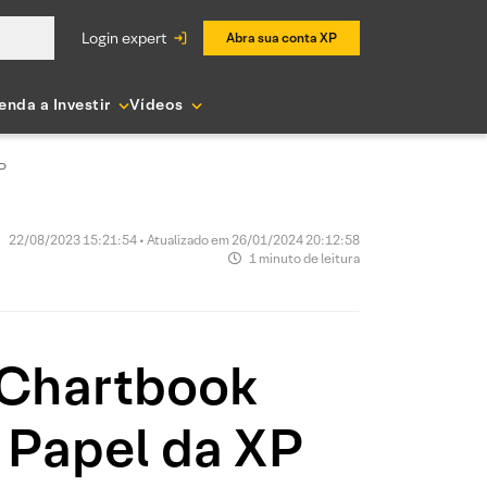
login expert
Abra sua conta XP
enda a Investir
Vídeos
P
22/08/2023 15:21:54 • Atualizado em 26/01/2024 20:12:58
1 minuto de leitura
 Chartbook
 Papel da XP