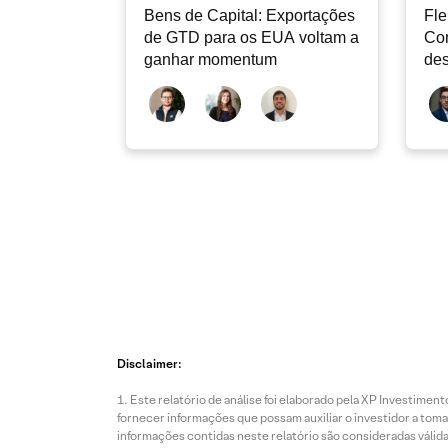
Bens de Capital: Exportações
Fle
de GTD para os EUA voltam a
Co
ganhar momentum
des
dev
atu
Disclaimer:
Este relatório de análise foi elaborado pela XP Investim
fornecer informações que possam auxiliar o investidor a toma
informações contidas neste relatório são consideradas válida