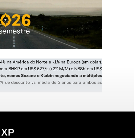
4% na América do Norte e -1% na Europa (em dólar).
a, com BHKP em US$ 527/t (+2% M/M) e NBSK em US$
te, vemos Suzano e Klabin negociando a múltiplos
15% de desconto vs. média de 5 anos para ambos as
 XP