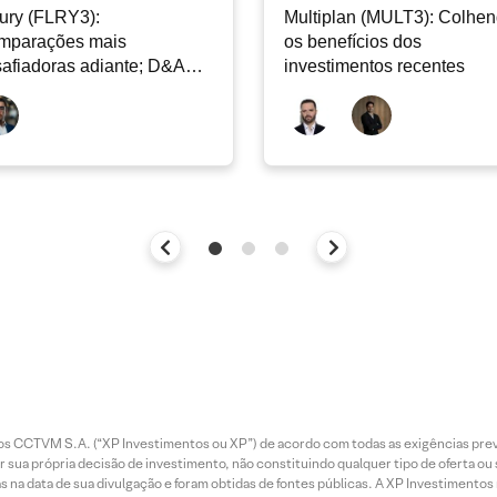
ury (FLRY3):
Multiplan (MULT3): Colhe
mparações mais
os benefícios dos
afiadoras adiante; D&A
investimentos recentes
e permanecer nos níveis
ais
entos CCTVM S.A. (“XP Investimentos ou XP”) de acordo com todas as exigências p
r sua própria decisão de investimento, não constituindo qualquer tipo de oferta ou
s na data de sua divulgação e foram obtidas de fontes públicas. A XP Investimentos