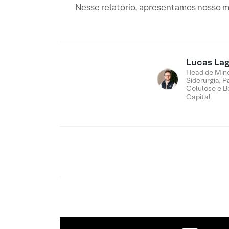
Nesse relatório, apresentamos nosso mo
Lucas Lag
Head de Min
Siderurgia, P
Celulose e B
Capital