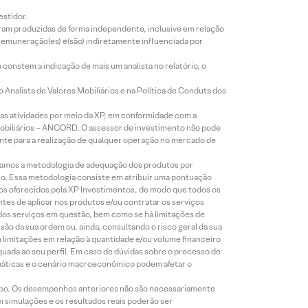
estidor.
foram produzidas de forma independente, inclusive em relação
 remuneração(es) é(são) indiretamente influenciada por
constem a indicação de mais um analista no relatório, o
Analista de Valores Mobiliários e na Política de Conduta dos
s atividades por meio da XP, em conformidade com a
Mobiliários – ANCORD. O assessor de investimento não pode
iente para a realização de qualquer operação no mercado de
lizamos a metodologia de adequação dos produtos por
to. Essa metodologia consiste em atribuir uma pontuação
tos oferecidos pela XP Investimentos, de modo que todos os
ntes de aplicar nos produtos e/ou contratar os serviços
 dos serviços em questão, bem como se há limitações de
o da sua ordem ou, ainda, consultando o risco geral da sua
m limitações em relação à quantidade e/ou volume financeiro
equada ao seu perfil. Em caso de dúvidas sobre o processo de
imáticas e o cenário macroeconômico podem afetar o
empo. Os desempenhos anteriores não são necessariamente
m simulações e os resultados reais poderão ser