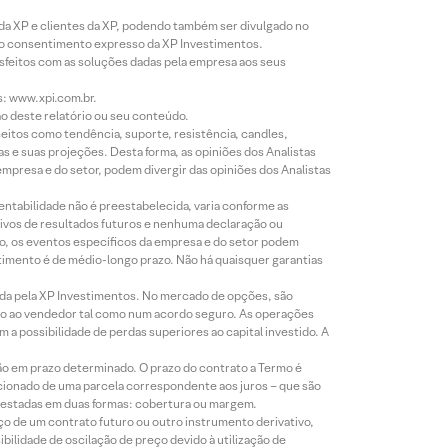
 da XP e clientes da XP, podendo também ser divulgado no
évio consentimento expresso da XP Investimentos.
isfeitos com as soluções dadas pela empresa aos seus
s: www.xpi.com.br.
ão deste relatório ou seu conteúdo.
eitos como tendência, suporte, resistência, candles,
s e suas projeções. Desta forma, as opiniões dos Analistas
presa e do setor, podem divergir das opiniões dos Analistas
entabilidade não é preestabelecida, varia conforme as
ivos de resultados futuros e nenhuma declaração ou
co, os eventos específicos da empresa e do setor podem
timento é de médio-longo prazo. Não há quaisquer garantias
icada pela XP Investimentos. No mercado de opções, são
mio ao vendedor tal como num acordo seguro. As operações
a possibilidade de perdas superiores ao capital investido. A
ão em prazo determinado. O prazo do contrato a Termo é
icionado de uma parcela correspondente aos juros – que são
prestadas em duas formas: cobertura ou margem.
o de um contrato futuro ou outro instrumento derivativo,
bilidade de oscilação de preço devido à utilização de