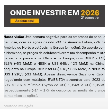
Nossa visão:
Uma semana negativa para as empresas de papel e
celulose, com as ações caindo -3% na América Latina, -2% na
América do Norte e estáveis na Europa (em dólar). De acordo com
a Norexeco, os preços da celulose tiveram um desempenho misto
na semana passada na China e na Europa, com BHKP a US$
515/t (+5% MoM) e NBSK a US$ 648/t (-2% MoM) na China,
enquanto na Europa, BHKP foi US$ 915/t (-8% MoM) e NBSK foi
US$ 1,210/t (-3% MoM). Apesar disso, vemos Suzano e Klabin
negociando com múltiplos EV/EBITDA atraentes para 2023 de
5,1x e 6,6x e múltiplo EV/ton de US$ 1,954/t e US$ 1,956/t,
respectivamente (~14 – 17% de desconto vs. média de 5 anos
para ambas as ações).
relatório em inglês