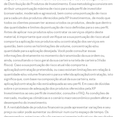
de Distribuição de Produtos de Investimento. Essa metodologia consiste em
atribuir uma pontuação máxima de risco para cada perfil de investidor
(conservador, moderado e agressivo), bem como uma pontuação de risco
para cada um dos produtos oferecidos pela XP Investimentos, de modo que
todos os clientes possam ter acesso a todos os produtos, desde que dentro
das quantidades e limites da pontuação de risco definidas para o seu perfil.
Antes de aplicar nos produtos e/ou contratar os serviços objeto deste
material, é importante que você verifique se a sua pontuação de risco atual
comporta a aplicação nos produtos e/ou a contratação dos serviços em
questão, bem como se há limitações de volume, concentração e/ou
quantidade para a aplicação desejada. Você pode consultar essas
informações diretamente no momento da transmissão da sua ordem ou,
ainda, consultando o risco geral da sua carteira na tela de carteira (Visão
Risco). Caso a sua pontuação de risco atual não comporte a
aplicação/contratação pretendida, ou caso existam limitações em relação à
quantidade e/ou volume financeiro para a referida aplicação/contratação, isto
significa que, com base na composição atual da sua carteira, esta
aplicação/contratação não está adequada ao seu perfil. Em caso de dúvidas
sobre o processo de adequação dos produtos oferecidos pela XP
Investimentos ao seu perfil de investidor, consulte o FAQ. As condições de
mercado, mudanças climáticas e o cenário macroeconômico podem afetar o
desempenho do investimento.
A rentabilidade de produtos financeiros pode apresentar variações e seu
preço ou valor pode aumentar ou diminuir num curto espaço de tempo. Os
desempenhos anteriores não são necessariamente indicativos de resultados