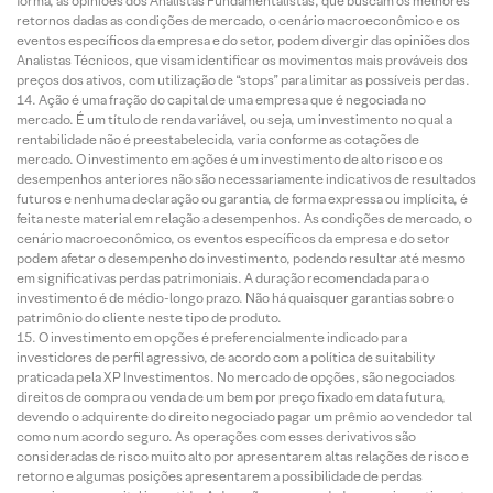
forma, as opiniões dos Analistas Fundamentalistas, que buscam os melhores
retornos dadas as condições de mercado, o cenário macroeconômico e os
eventos específicos da empresa e do setor, podem divergir das opiniões dos
Analistas Técnicos, que visam identificar os movimentos mais prováveis dos
preços dos ativos, com utilização de “stops” para limitar as possíveis perdas.
Ação é uma fração do capital de uma empresa que é negociada no
mercado. É um título de renda variável, ou seja, um investimento no qual a
rentabilidade não é preestabelecida, varia conforme as cotações de
mercado. O investimento em ações é um investimento de alto risco e os
desempenhos anteriores não são necessariamente indicativos de resultados
futuros e nenhuma declaração ou garantia, de forma expressa ou implícita, é
feita neste material em relação a desempenhos. As condições de mercado, o
cenário macroeconômico, os eventos específicos da empresa e do setor
podem afetar o desempenho do investimento, podendo resultar até mesmo
em significativas perdas patrimoniais. A duração recomendada para o
investimento é de médio-longo prazo. Não há quaisquer garantias sobre o
patrimônio do cliente neste tipo de produto.
O investimento em opções é preferencialmente indicado para
investidores de perfil agressivo, de acordo com a política de suitability
praticada pela XP Investimentos. No mercado de opções, são negociados
direitos de compra ou venda de um bem por preço fixado em data futura,
devendo o adquirente do direito negociado pagar um prêmio ao vendedor tal
como num acordo seguro. As operações com esses derivativos são
consideradas de risco muito alto por apresentarem altas relações de risco e
retorno e algumas posições apresentarem a possibilidade de perdas