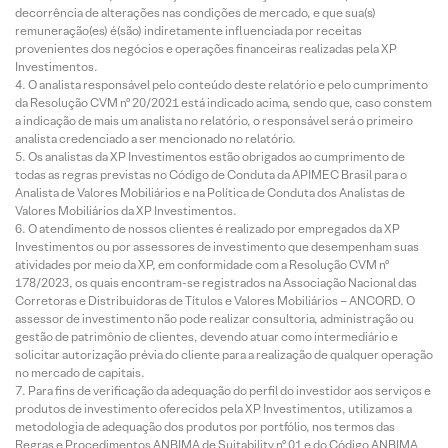
decorrência de alterações nas condições de mercado, e que sua(s)
remuneração(es) é(são) indiretamente influenciada por receitas
provenientes dos negócios e operações financeiras realizadas pela XP
Investimentos.
O analista responsável pelo conteúdo deste relatório e pelo cumprimento
da Resolução CVM nº 20/2021 está indicado acima, sendo que, caso constem
a indicação de mais um analista no relatório, o responsável será o primeiro
analista credenciado a ser mencionado no relatório.
Os analistas da XP Investimentos estão obrigados ao cumprimento de
todas as regras previstas no Código de Conduta da APIMEC Brasil para o
Analista de Valores Mobiliários e na Política de Conduta dos Analistas de
Valores Mobiliários da XP Investimentos.
O atendimento de nossos clientes é realizado por empregados da XP
Investimentos ou por assessores de investimento que desempenham suas
atividades por meio da XP, em conformidade com a Resolução CVM nº
178/2023, os quais encontram-se registrados na Associação Nacional das
Corretoras e Distribuidoras de Títulos e Valores Mobiliários – ANCORD. O
assessor de investimento não pode realizar consultoria, administração ou
gestão de patrimônio de clientes, devendo atuar como intermediário e
solicitar autorização prévia do cliente para a realização de qualquer operação
no mercado de capitais.
Para fins de verificação da adequação do perfil do investidor aos serviços e
produtos de investimento oferecidos pela XP Investimentos, utilizamos a
metodologia de adequação dos produtos por portfólio, nos termos das
Regras e Procedimentos ANBIMA de Suitability nº 01 e do Código ANBIMA