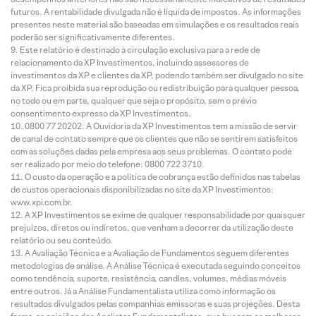
futuros. A rentabilidade divulgada não é líquida de impostos. As informações
presentes neste material são baseadas em simulações e os resultados reais
poderão ser significativamente diferentes.
Este relatório é destinado à circulação exclusiva para a rede de
relacionamento da XP Investimentos, incluindo assessores de
investimentos da XP e clientes da XP, podendo também ser divulgado no site
da XP. Fica proibida sua reprodução ou redistribuição para qualquer pessoa,
no todo ou em parte, qualquer que seja o propósito, sem o prévio
consentimento expresso da XP Investimentos.
0800 77 20202. A Ouvidoria da XP Investimentos tem a missão de servir
de canal de contato sempre que os clientes que não se sentirem satisfeitos
com as soluções dadas pela empresa aos seus problemas. O contato pode
ser realizado por meio do telefone: 0800 722 3710.
O custo da operação e a política de cobrança estão definidos nas tabelas
de custos operacionais disponibilizadas no site da XP Investimentos:
www.xpi.com.br.
A XP Investimentos se exime de qualquer responsabilidade por quaisquer
prejuízos, diretos ou indiretos, que venham a decorrer da utilização deste
relatório ou seu conteúdo.
A Avaliação Técnica e a Avaliação de Fundamentos seguem diferentes
metodologias de análise. A Análise Técnica é executada seguindo conceitos
como tendência, suporte, resistência, candles, volumes, médias móveis
entre outros. Já a Análise Fundamentalista utiliza como informação os
resultados divulgados pelas companhias emissoras e suas projeções. Desta