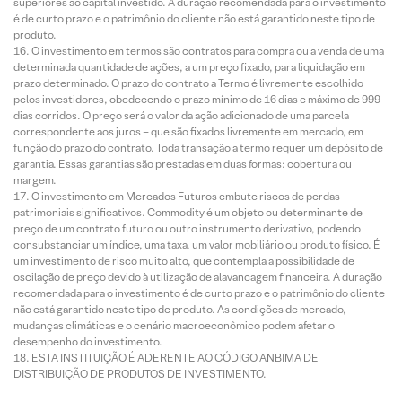
superiores ao capital investido. A duração recomendada para o investimento
é de curto prazo e o patrimônio do cliente não está garantido neste tipo de
produto.
O investimento em termos são contratos para compra ou a venda de uma
determinada quantidade de ações, a um preço fixado, para liquidação em
prazo determinado. O prazo do contrato a Termo é livremente escolhido
pelos investidores, obedecendo o prazo mínimo de 16 dias e máximo de 999
dias corridos. O preço será o valor da ação adicionado de uma parcela
correspondente aos juros – que são fixados livremente em mercado, em
função do prazo do contrato. Toda transação a termo requer um depósito de
garantia. Essas garantias são prestadas em duas formas: cobertura ou
margem.
O investimento em Mercados Futuros embute riscos de perdas
patrimoniais significativos. Commodity é um objeto ou determinante de
preço de um contrato futuro ou outro instrumento derivativo, podendo
consubstanciar um índice, uma taxa, um valor mobiliário ou produto físico. É
um investimento de risco muito alto, que contempla a possibilidade de
oscilação de preço devido à utilização de alavancagem financeira. A duração
recomendada para o investimento é de curto prazo e o patrimônio do cliente
não está garantido neste tipo de produto. As condições de mercado,
mudanças climáticas e o cenário macroeconômico podem afetar o
desempenho do investimento.
ESTA INSTITUIÇÃO É ADERENTE AO CÓDIGO ANBIMA DE
DISTRIBUIÇÃO DE PRODUTOS DE INVESTIMENTO.