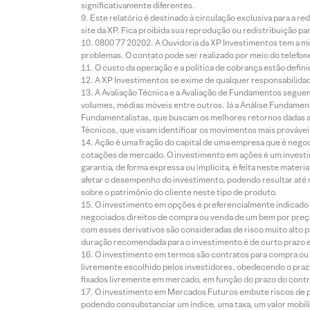
significativamente diferentes.
Este relatório é destinado à circulação exclusiva para a 
site da XP. Fica proibida sua reprodução ou redistribuição p
0800 77 20202. A Ouvidoria da XP Investimentos tem a mi
problemas. O contato pode ser realizado por meio do telefon
O custo da operação e a política de cobrança estão defini
A XP Investimentos se exime de qualquer responsabilidade
A Avaliação Técnica e a Avaliação de Fundamentos seguem
volumes, médias móveis entre outros. Já a Análise Fundament
Fundamentalistas, que buscam os melhores retornos dadas as
Técnicos, que visam identificar os movimentos mais prováveis 
Ação é uma fração do capital de uma empresa que é negoci
cotações de mercado. O investimento em ações é um investi
garantia, de forma expressa ou implícita, é feita neste ma
afetar o desempenho do investimento, podendo resultar até 
sobre o patrimônio do cliente neste tipo de produto.
O investimento em opções é preferencialmente indicado pa
negociados direitos de compra ou venda de um bem por preço
com esses derivativos são consideradas de risco muito alto p
duração recomendada para o investimento é de curto prazo e 
O investimento em termos são contratos para compra ou a
livremente escolhido pelos investidores, obedecendo o prazo
fixados livremente em mercado, em função do prazo do contr
O investimento em Mercados Futuros embute riscos de pe
podendo consubstanciar um índice, uma taxa, um valor mobiliá