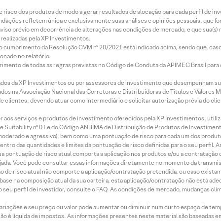
e risco dos produtos de modo a gerar resultados de alocação para cada perfil de inv
mendações refletem única e exclusivamente suas análises e opiniões pessoais, que 
aviso prévio em decorrência de alterações nas condições de mercado, e que sua(s)
realizadas pela XP Investimentos.
lo cumprimento da Resolução CVM nº 20/2021 está indicado acima, sendo que, caso 
onado no relatório.
imento de todas as regras previstas no Código de Conduta da APIMEC Brasil para o 
ados da XP Investimentos ou por assessores de investimento que desempenham sua
os na Associação Nacional das Corretoras e Distribuidoras de Títulos e Valores 
de clientes, devendo atuar como intermediário e solicitar autorização prévia do cl
idor aos serviços e produtos de investimento oferecidos pela XP Investimentos, uti
 Suitability nº 01 e do Código ANBIMA de Distribuição de Produtos de Investimen
r, moderado e agressivo), bem como uma pontuação de risco para cada um dos produ
ntro das quantidades e limites da pontuação de risco definidas para o seu perfil. A
 sua pontuação de risco atual comporta a aplicação nos produtos e/ou a contratação
jada. Você pode consultar essas informações diretamente no momento da transmissã
ação de risco atual não comporte a aplicação/contratação pretendida, ou caso exista
m base na composição atual da sua carteira, esta aplicação/contratação não está ad
 seu perfil de investidor, consulte o FAQ. As condições de mercado, mudanças cl
 variações e seu preço ou valor pode aumentar ou diminuir num curto espaço de t
 não é líquida de impostos. As informações presentes neste material são baseadas e