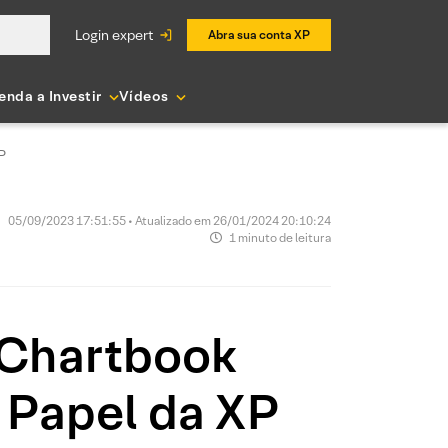
login expert
Abra sua conta XP
enda a Investir
Vídeos
P
05/09/2023 17:51:55 • Atualizado em 26/01/2024 20:10:24
1 minuto de leitura
 Chartbook
 Papel da XP