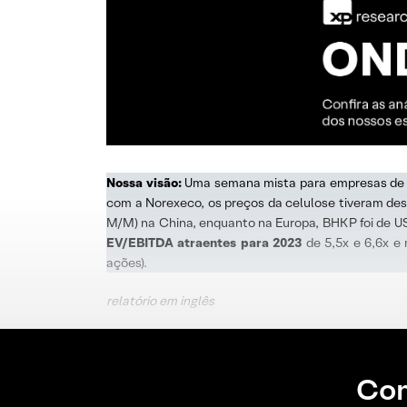
Nossa visão:
Uma semana mista para empresas de pa
com a Norexeco, os preços da celulose tiveram d
M/M) na China, enquanto na Europa, BHKP foi de U
EV/EBITDA atraentes para 2023
de 5,5x e 6,6x e
ações).
relatório em inglês
Con