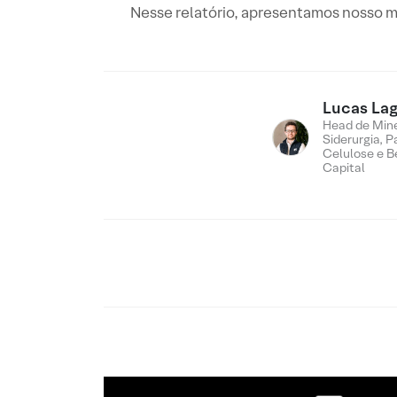
Nesse relatório, apresentamos nosso mo
Lucas Lag
Head de Min
Siderurgia, P
Celulose e B
Capital