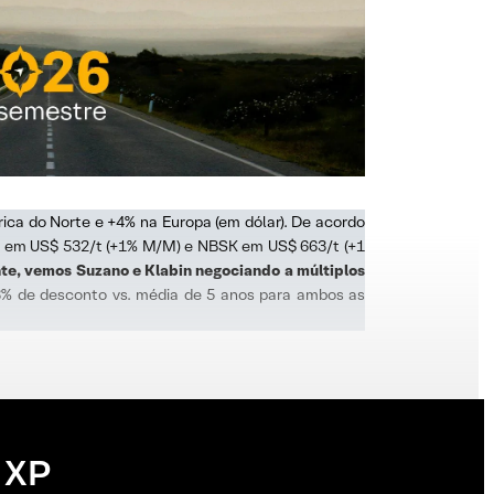
ica do Norte e +4% na Europa (em dólar). De acordo
P em US$ 532/t (+1% M/M) e NBSK em US$ 663/t (+1
te, vemos Suzano e Klabin negociando a múltiplos
13% de desconto vs. média de 5 anos para ambos as
 XP