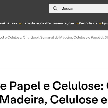
Buscar
os
Análises
Lista de ações
Recomendações
Periódicos
Apr
el e Celulose: Chartbook Semanal de Madeira, Celulose e Papel da X
e Papel e Celulose:
Madeira, Celulose e