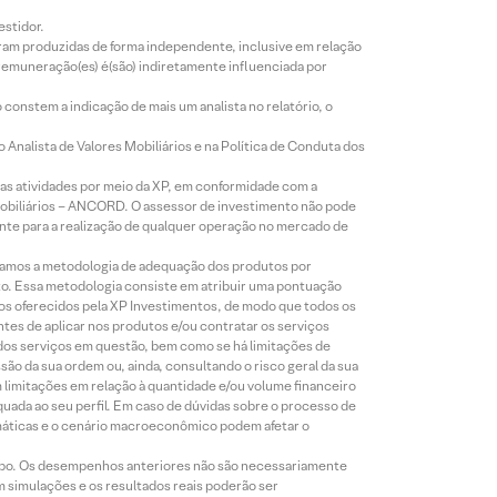
estidor.
foram produzidas de forma independente, inclusive em relação
 remuneração(es) é(são) indiretamente influenciada por
constem a indicação de mais um analista no relatório, o
Analista de Valores Mobiliários e na Política de Conduta dos
s atividades por meio da XP, em conformidade com a
Mobiliários – ANCORD. O assessor de investimento não pode
iente para a realização de qualquer operação no mercado de
lizamos a metodologia de adequação dos produtos por
to. Essa metodologia consiste em atribuir uma pontuação
tos oferecidos pela XP Investimentos, de modo que todos os
ntes de aplicar nos produtos e/ou contratar os serviços
 dos serviços em questão, bem como se há limitações de
o da sua ordem ou, ainda, consultando o risco geral da sua
m limitações em relação à quantidade e/ou volume financeiro
equada ao seu perfil. Em caso de dúvidas sobre o processo de
imáticas e o cenário macroeconômico podem afetar o
empo. Os desempenhos anteriores não são necessariamente
m simulações e os resultados reais poderão ser