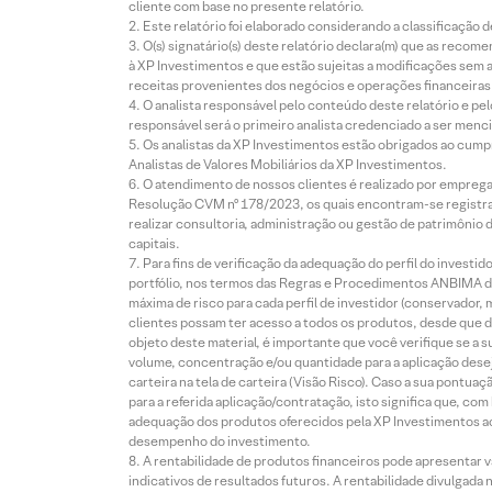
cliente com base no presente relatório.
Este relatório foi elaborado considerando a classificação d
O(s) signatário(s) deste relatório declara(m) que as reco
à XP Investimentos e que estão sujeitas a modificações sem 
receitas provenientes dos negócios e operações financeiras 
O analista responsável pelo conteúdo deste relatório e pe
responsável será o primeiro analista credenciado a ser menci
Os analistas da XP Investimentos estão obrigados ao cumpr
Analistas de Valores Mobiliários da XP Investimentos.
O atendimento de nossos clientes é realizado por empreg
Resolução CVM nº 178/2023, os quais encontram-se registrad
realizar consultoria, administração ou gestão de patrimônio 
capitais.
Para fins de verificação da adequação do perfil do invest
portfólio, nos termos das Regras e Procedimentos ANBIMA de
máxima de risco para cada perfil de investidor (conservado
clientes possam ter acesso a todos os produtos, desde que de
objeto deste material, é importante que você verifique se a
volume, concentração e/ou quantidade para a aplicação dese
carteira na tela de carteira (Visão Risco). Caso a sua pontu
para a referida aplicação/contratação, isto significa que, co
adequação dos produtos oferecidos pela XP Investimentos ao
desempenho do investimento.
A rentabilidade de produtos financeiros pode apresentar
indicativos de resultados futuros. A rentabilidade divulgada