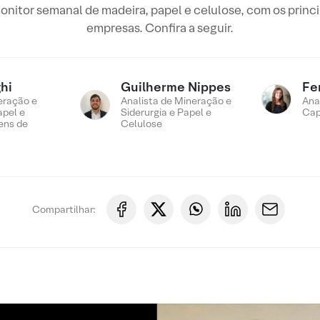
nitor semanal de madeira, papel e celulose, com os princ
empresas. Confira a seguir.
hi
Guilherme Nippes
Fe
eração e
Analista de Mineração e
Ana
apel e
Siderurgia e Papel e
Cap
ens de
Celulose
Compartilhar: