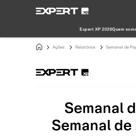
Expert XP 2026
Quem som
Ações
Relatórios
Semanal de Pap
Semanal d
Semanal de 