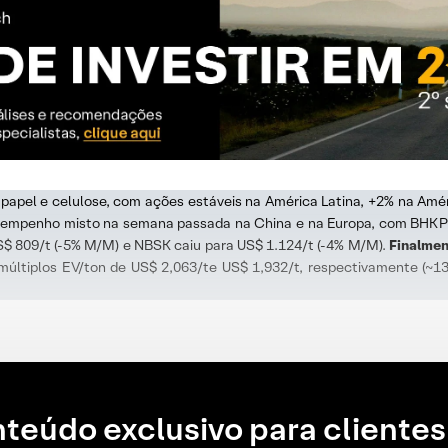
pel e celulose, com ações estáveis ​​na América Latina, +2% na Amér
esempenho misto na semana passada na China e na Europa, com BHK
S$ 809/t (-5% M/M) e NBSK caiu para US$ 1.124/t (-4% M/M).
Finalmen
 múltiplos EV/ton de US$ 2,063/te US$ 1,932/t, respectivamente (~
teúdo exclusivo para clientes