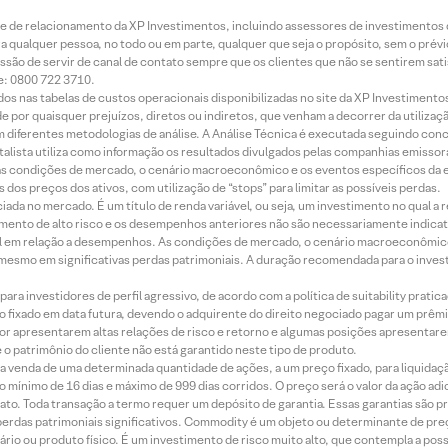
rede de relacionamento da XP Investimentos, incluindo assessores de investimentos
ara qualquer pessoa, no todo ou em parte, qualquer que seja o propósito, sem o pr
ssão de servir de canal de contato sempre que os clientes que não se sentirem sat
e: 0800 722 3710.
dos nas tabelas de custos operacionais disponibilizadas no site da XP Investimento
 por quaisquer prejuízos, diretos ou indiretos, que venham a decorrer da utilizaç
 diferentes metodologias de análise. A Análise Técnica é executada seguindo conc
alista utiliza como informação os resultados divulgados pelas companhias emissora
 condições de mercado, o cenário macroeconômico e os eventos específicos da em
dos preços dos ativos, com utilização de “stops” para limitar as possíveis perdas.
ada no mercado. É um título de renda variável, ou seja, um investimento no qual a r
mento de alto risco e os desempenhos anteriores não são necessariamente indicat
terial em relação a desempenhos. As condições de mercado, o cenário macroeconômi
mesmo em significativas perdas patrimoniais. A duração recomendada para o inves
ra investidores de perfil agressivo, de acordo com a política de suitability prat
 fixado em data futura, devendo o adquirente do direito negociado pagar um prê
or apresentarem altas relações de risco e retorno e algumas posições apresentarem 
o patrimônio do cliente não está garantido neste tipo de produto.
 venda de uma determinada quantidade de ações, a um preço fixado, para liquidaç
 mínimo de 16 dias e máximo de 999 dias corridos. O preço será o valor da ação ad
ato. Toda transação a termo requer um depósito de garantia. Essas garantias são 
rdas patrimoniais significativos. Commodity é um objeto ou determinante de preç
rio ou produto físico. É um investimento de risco muito alto, que contempla a possi