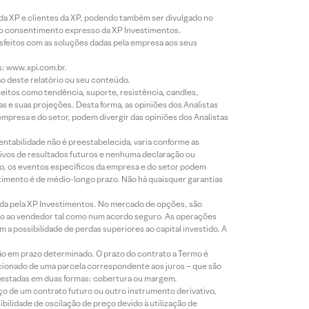
 da XP e clientes da XP, podendo também ser divulgado no
évio consentimento expresso da XP Investimentos.
isfeitos com as soluções dadas pela empresa aos seus
s: www.xpi.com.br.
ão deste relatório ou seu conteúdo.
eitos como tendência, suporte, resistência, candles,
s e suas projeções. Desta forma, as opiniões dos Analistas
presa e do setor, podem divergir das opiniões dos Analistas
entabilidade não é preestabelecida, varia conforme as
ivos de resultados futuros e nenhuma declaração ou
co, os eventos específicos da empresa e do setor podem
timento é de médio-longo prazo. Não há quaisquer garantias
icada pela XP Investimentos. No mercado de opções, são
mio ao vendedor tal como num acordo seguro. As operações
a possibilidade de perdas superiores ao capital investido. A
ão em prazo determinado. O prazo do contrato a Termo é
icionado de uma parcela correspondente aos juros – que são
prestadas em duas formas: cobertura ou margem.
o de um contrato futuro ou outro instrumento derivativo,
bilidade de oscilação de preço devido à utilização de