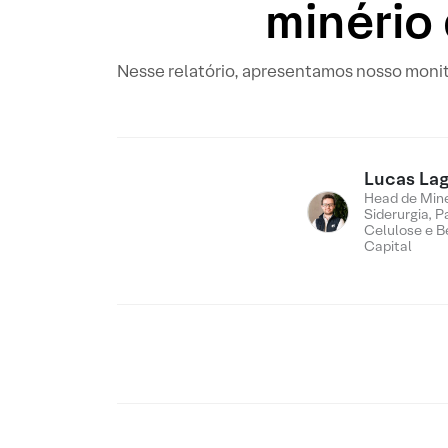
minério 
Nesse relatório, apresentamos nosso monit
Lucas Lag
Head de Min
Siderurgia, P
Celulose e B
Capital