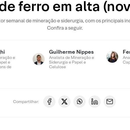
de ferro em alta (n
or semanal de mineração e siderurgia, com os principais i
Confira a seguir.
hi
Guilherme Nippes
Fe
eração e
Analista de Mineração e
Ana
apel e
Siderurgia e Papel e
Cap
ens de
Celulose
Compartilhar: