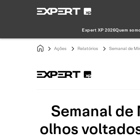
Expert XP 2026
Quem som
Ações
Relatórios
Semanal de Mine
Semanal de M
olhos voltados