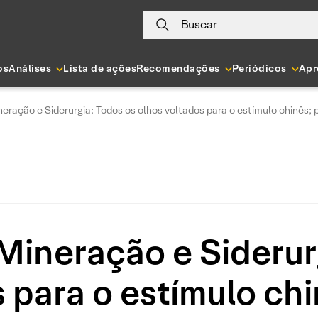
Buscar
os
Análises
Lista de ações
Recomendações
Periódicos
Apr
ração e Siderurgia: Todos os olhos voltados para o estímulo chinês; p
ineração e Siderur
 para o estímulo ch