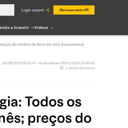
login expert
Abra sua conta XP
enda a Investir
Vídeos
reços do minério de ferro em alta (novamente)
28/08/2023 09:55:47 • Atualizado em 26/01/2024 18:49:42
1 minuto de leitura
gia: Todos os
inês; preços do