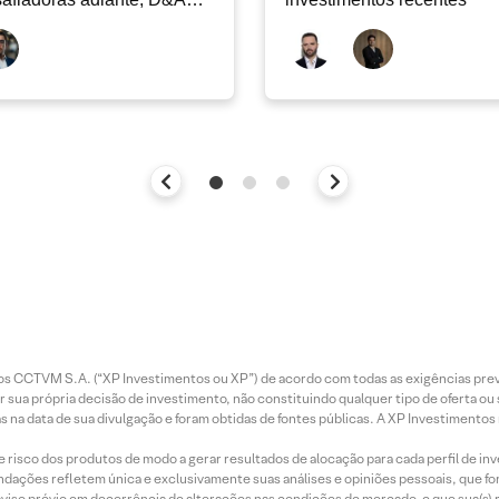
e permanecer nos níveis
ais
entos CCTVM S.A. (“XP Investimentos ou XP”) de acordo com todas as exigências p
r sua própria decisão de investimento, não constituindo qualquer tipo de oferta ou
s na data de sua divulgação e foram obtidas de fontes públicas. A XP Investimentos
e risco dos produtos de modo a gerar resultados de alocação para cada perfil de inv
mendações refletem única e exclusivamente suas análises e opiniões pessoais, que 
aviso prévio em decorrência de alterações nas condições de mercado, e que sua(s)