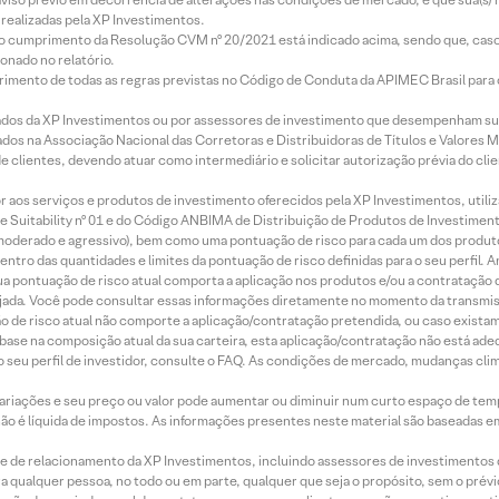
realizadas pela XP Investimentos.
lo cumprimento da Resolução CVM nº 20/2021 está indicado acima, sendo que, caso 
onado no relatório.
imento de todas as regras previstas no Código de Conduta da APIMEC Brasil para o 
ados da XP Investimentos ou por assessores de investimento que desempenham sua
os na Associação Nacional das Corretoras e Distribuidoras de Títulos e Valores 
de clientes, devendo atuar como intermediário e solicitar autorização prévia do cl
idor aos serviços e produtos de investimento oferecidos pela XP Investimentos, uti
 Suitability nº 01 e do Código ANBIMA de Distribuição de Produtos de Investimen
r, moderado e agressivo), bem como uma pontuação de risco para cada um dos produ
ntro das quantidades e limites da pontuação de risco definidas para o seu perfil. A
 sua pontuação de risco atual comporta a aplicação nos produtos e/ou a contratação
jada. Você pode consultar essas informações diretamente no momento da transmissã
ação de risco atual não comporte a aplicação/contratação pretendida, ou caso exista
m base na composição atual da sua carteira, esta aplicação/contratação não está ad
 seu perfil de investidor, consulte o FAQ. As condições de mercado, mudanças cl
 variações e seu preço ou valor pode aumentar ou diminuir num curto espaço de t
 não é líquida de impostos. As informações presentes neste material são baseadas e
rede de relacionamento da XP Investimentos, incluindo assessores de investimentos
ara qualquer pessoa, no todo ou em parte, qualquer que seja o propósito, sem o pr