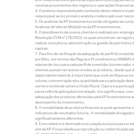
receitas provenientes dos negócios e operações financeiras 
O analista responsável pelo conteúdo deste relatório e pe
responsável será o primeiro analista credenciado a ser menci
Os analistas da XP Investimentos estão obrigados ao cumpr
Analistas de Valores Mobiliários da XP Investimentos.
O atendimento de nossos clientes é realizado por empreg
Resolução CVM nº 178/2023, os quais encontram-se registrad
realizar consultoria, administração ou gestão de patrimônio 
capitais.
Para fins de verificação da adequação do perfil do invest
portfólio, nos termos das Regras e Procedimentos ANBIMA de
máxima de risco para cada perfil de investidor (conservado
clientes possam ter acesso a todos os produtos, desde que de
objeto deste material, é importante que você verifique se a
volume, concentração e/ou quantidade para a aplicação dese
carteira na tela de carteira (Visão Risco). Caso a sua pontu
para a referida aplicação/contratação, isto significa que, co
adequação dos produtos oferecidos pela XP Investimentos ao
desempenho do investimento.
A rentabilidade de produtos financeiros pode apresentar
indicativos de resultados futuros. A rentabilidade divulgada
significativamente diferentes.
Este relatório é destinado à circulação exclusiva para a 
site da XP. Fica proibida sua reprodução ou redistribuição p