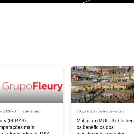
o 2026 • 3 mins de leitura
7 Ago 2026 • 3 mins de leitura
ury (FLRY3):
Multiplan (MULT3): Colhe
mparações mais
os benefícios dos
afiadoras adiante; D&A
investimentos recentes