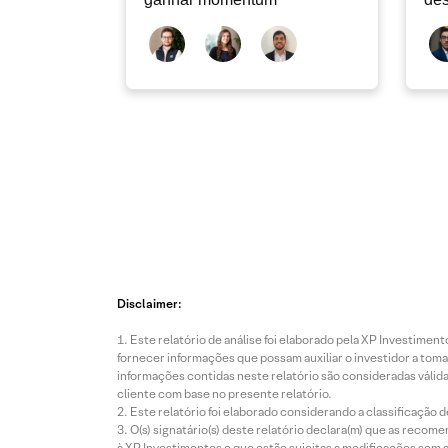
dev
atu
Disclaimer:
Este relatório de análise foi elaborado pela XP Investim
fornecer informações que possam auxiliar o investidor a toma
informações contidas neste relatório são consideradas válida
cliente com base no presente relatório.
Este relatório foi elaborado considerando a classificação d
O(s) signatário(s) deste relatório declara(m) que as reco
à XP Investimentos e que estão sujeitas a modificações sem 