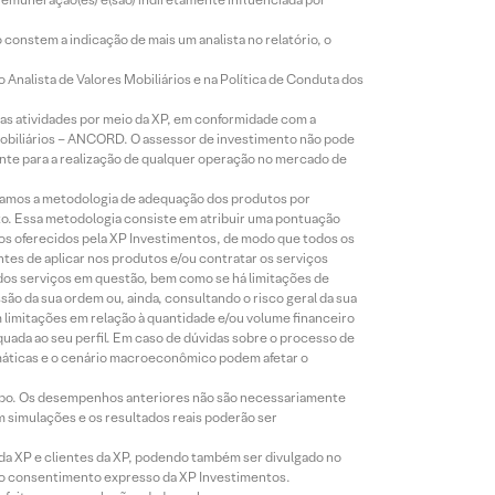
constem a indicação de mais um analista no relatório, o
Analista de Valores Mobiliários e na Política de Conduta dos
s atividades por meio da XP, em conformidade com a
Mobiliários – ANCORD. O assessor de investimento não pode
iente para a realização de qualquer operação no mercado de
lizamos a metodologia de adequação dos produtos por
to. Essa metodologia consiste em atribuir uma pontuação
tos oferecidos pela XP Investimentos, de modo que todos os
ntes de aplicar nos produtos e/ou contratar os serviços
 dos serviços em questão, bem como se há limitações de
o da sua ordem ou, ainda, consultando o risco geral da sua
m limitações em relação à quantidade e/ou volume financeiro
equada ao seu perfil. Em caso de dúvidas sobre o processo de
imáticas e o cenário macroeconômico podem afetar o
empo. Os desempenhos anteriores não são necessariamente
m simulações e os resultados reais poderão ser
 da XP e clientes da XP, podendo também ser divulgado no
évio consentimento expresso da XP Investimentos.