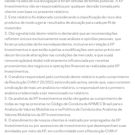
válidas na data de sua divulgação e foram obtidas de fontes públicas. A XP
Investimentos não se responsabiliza por qualquer decisão tomada pelo
cliente com base no presente relatório.
Este relatório foi elaborado considerando a classificação de risco dos
produtos de modo a gerar resultados de alocação para cada perfil de
investidor.
O(s) signatário(s) deste relatório declara(m) que as recomendações
refletem única e exclusivamente suas análises e opiniões pessoais, que
foram produzidas de forma independente, inclusive em relação à XP
Investimentos e que estão sujeitas a modificações sem aviso prévio em
decorrência de alterações nas condições de mercado, e que sua(s)
remuneração(es) é(são) indiretamente influenciada por receitas
provenientes dos negócios e operações financeiras realizadas pela XP
Investimentos.
O analista responsável pelo conteúdo deste relatório e pelo cumprimento
da Resolução CVM nº 20/2021 está indicado acima, sendo que, caso constem
a indicação de mais um analista no relatório, o responsável será o primeiro
analista credenciado a ser mencionado no relatório.
Os analistas da XP Investimentos estão obrigados ao cumprimento de
todas as regras previstas no Código de Conduta da APIMEC Brasil para o
Analista de Valores Mobiliários e na Política de Conduta dos Analistas de
Valores Mobiliários da XP Investimentos.
O atendimento de nossos clientes é realizado por empregados da XP
Investimentos ou por assessores de investimento que desempenham suas
atividades por meio da XP, em conformidade com a Resolução CVM nº