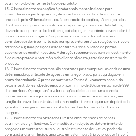
patrimônio do cliente neste tipo de produto.
O investimento em opções é preferencialmente indicado para
investidores de perfil agressivo, de acordo com a política de suitability
praticada pela XP Investimentos. No mercado de opções, são negociados
direitos de compra ou venda de um bem por preço fixado em data futura,
devendo o adquirente do direito negociado pagar um prêmio ao vendedor tal
como num acordo seguro. As operações com esses derivativos são
consideradas de risco muito alto por apresentarem altas relações de risco e
retorno e algumas posições apresentarem a possibilidade de perdas
superiores ao capital investido. A duração recomendada para o investimento
é de curto prazo e o patrimônio do cliente não está garantido neste tipo de
produto.
O investimento em termos são contratos para compra ou a venda de uma
determinada quantidade de ações, a um preço fixado, para liquidação em
prazo determinado. O prazo do contrato a Termo é livremente escolhido
pelos investidores, obedecendo o prazo mínimo de 16 dias e máximo de 999
dias corridos. O preço será o valor da ação adicionado de uma parcela
correspondente aos juros – que são fixados livremente em mercado, em
função do prazo do contrato. Toda transação a termo requer um depósito de
garantia. Essas garantias são prestadas em duas formas: cobertura ou
margem.
O investimento em Mercados Futuros embute riscos de perdas
patrimoniais significativos. Commodity é um objeto ou determinante de
preço de um contrato futuro ou outro instrumento derivativo, podendo
consubstanciar um índice, uma taxa, um valor mobiliário ou produto físico. É