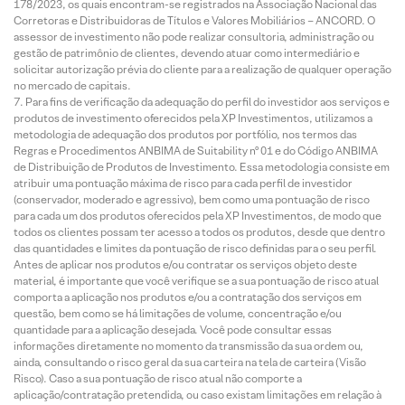
178/2023, os quais encontram-se registrados na Associação Nacional das
Corretoras e Distribuidoras de Títulos e Valores Mobiliários – ANCORD. O
assessor de investimento não pode realizar consultoria, administração ou
gestão de patrimônio de clientes, devendo atuar como intermediário e
solicitar autorização prévia do cliente para a realização de qualquer operação
no mercado de capitais.
Para fins de verificação da adequação do perfil do investidor aos serviços e
produtos de investimento oferecidos pela XP Investimentos, utilizamos a
metodologia de adequação dos produtos por portfólio, nos termos das
Regras e Procedimentos ANBIMA de Suitability nº 01 e do Código ANBIMA
de Distribuição de Produtos de Investimento. Essa metodologia consiste em
atribuir uma pontuação máxima de risco para cada perfil de investidor
(conservador, moderado e agressivo), bem como uma pontuação de risco
para cada um dos produtos oferecidos pela XP Investimentos, de modo que
todos os clientes possam ter acesso a todos os produtos, desde que dentro
das quantidades e limites da pontuação de risco definidas para o seu perfil.
Antes de aplicar nos produtos e/ou contratar os serviços objeto deste
material, é importante que você verifique se a sua pontuação de risco atual
comporta a aplicação nos produtos e/ou a contratação dos serviços em
questão, bem como se há limitações de volume, concentração e/ou
quantidade para a aplicação desejada. Você pode consultar essas
informações diretamente no momento da transmissão da sua ordem ou,
ainda, consultando o risco geral da sua carteira na tela de carteira (Visão
Risco). Caso a sua pontuação de risco atual não comporte a
aplicação/contratação pretendida, ou caso existam limitações em relação à