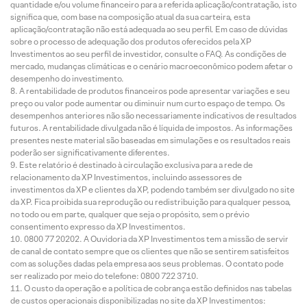
quantidade e/ou volume financeiro para a referida aplicação/contratação, isto
significa que, com base na composição atual da sua carteira, esta
aplicação/contratação não está adequada ao seu perfil. Em caso de dúvidas
sobre o processo de adequação dos produtos oferecidos pela XP
Investimentos ao seu perfil de investidor, consulte o FAQ. As condições de
mercado, mudanças climáticas e o cenário macroeconômico podem afetar o
desempenho do investimento.
A rentabilidade de produtos financeiros pode apresentar variações e seu
preço ou valor pode aumentar ou diminuir num curto espaço de tempo. Os
desempenhos anteriores não são necessariamente indicativos de resultados
futuros. A rentabilidade divulgada não é líquida de impostos. As informações
presentes neste material são baseadas em simulações e os resultados reais
poderão ser significativamente diferentes.
Este relatório é destinado à circulação exclusiva para a rede de
relacionamento da XP Investimentos, incluindo assessores de
investimentos da XP e clientes da XP, podendo também ser divulgado no site
da XP. Fica proibida sua reprodução ou redistribuição para qualquer pessoa,
no todo ou em parte, qualquer que seja o propósito, sem o prévio
consentimento expresso da XP Investimentos.
0800 77 20202. A Ouvidoria da XP Investimentos tem a missão de servir
de canal de contato sempre que os clientes que não se sentirem satisfeitos
com as soluções dadas pela empresa aos seus problemas. O contato pode
ser realizado por meio do telefone: 0800 722 3710.
O custo da operação e a política de cobrança estão definidos nas tabelas
de custos operacionais disponibilizadas no site da XP Investimentos: