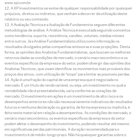
www.xpi.com.br.
A XP Investimentos se exime de qualquer responsabilidade por quaisquer
prejuízos, diretos ou indiretos, que venham a decorrer da utilização deste
relatório ou seu conteúdo.
A Avaliação Técnica e a Avaliação de Fundamentos seguem diferentes
metodologias de análise. A Análise Técnica é executada seguindo conceitos
como tendência, suporte, resistência, candles, volumes, médias móveis
entre outros. Já a Análise Fundamentalista utiliza como informação os
resultados divulgados pelas companhias emissoras e suas projeções. Desta
forma, as opiniões dos Analistas Fundamentalistas, que buscam os melhores
retornos dadas as condições de mercado, o cenário macroeconômico e os
eventos específicos da empresa e do setor, podem divergir das opiniões dos
Analistas Técnicos, que visam identificar os movimentos mais prováveis dos
preços dos ativos, com utilização de “stops” para limitar as possíveis perdas.
Ação é uma fração do capital de uma empresa que é negociada no
mercado. É um título de renda variável, ou seja, um investimento no qual a
rentabilidade não é preestabelecida, varia conforme as cotações de
mercado. O investimento em ações é um investimento de alto risco e os
desempenhos anteriores não são necessariamente indicativos de resultados
futuros e nenhuma declaração ou garantia, de forma expressa ou implícita, é
feita neste material em relação a desempenhos. As condições de mercado, o
cenário macroeconômico, os eventos específicos da empresa e do setor
podem afetar o desempenho do investimento, podendo resultar até mesmo
em significativas perdas patrimoniais. A duração recomendada para o
investimento é de médio-longo prazo. Não há quaisquer garantias sobre o