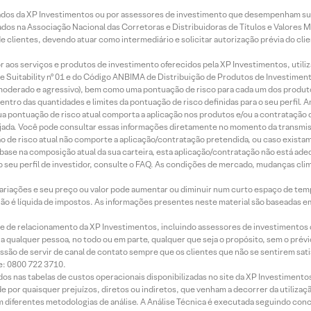
ados da XP Investimentos ou por assessores de investimento que desempenham sua
os na Associação Nacional das Corretoras e Distribuidoras de Títulos e Valores 
de clientes, devendo atuar como intermediário e solicitar autorização prévia do cl
idor aos serviços e produtos de investimento oferecidos pela XP Investimentos, uti
 Suitability nº 01 e do Código ANBIMA de Distribuição de Produtos de Investimen
r, moderado e agressivo), bem como uma pontuação de risco para cada um dos produ
ntro das quantidades e limites da pontuação de risco definidas para o seu perfil. A
 sua pontuação de risco atual comporta a aplicação nos produtos e/ou a contratação
jada. Você pode consultar essas informações diretamente no momento da transmissã
ação de risco atual não comporte a aplicação/contratação pretendida, ou caso exista
m base na composição atual da sua carteira, esta aplicação/contratação não está ad
 seu perfil de investidor, consulte o FAQ. As condições de mercado, mudanças cl
 variações e seu preço ou valor pode aumentar ou diminuir num curto espaço de t
 não é líquida de impostos. As informações presentes neste material são baseadas e
rede de relacionamento da XP Investimentos, incluindo assessores de investimentos
ara qualquer pessoa, no todo ou em parte, qualquer que seja o propósito, sem o pr
ssão de servir de canal de contato sempre que os clientes que não se sentirem sat
e: 0800 722 3710.
dos nas tabelas de custos operacionais disponibilizadas no site da XP Investimento
 por quaisquer prejuízos, diretos ou indiretos, que venham a decorrer da utilizaç
 diferentes metodologias de análise. A Análise Técnica é executada seguindo conc