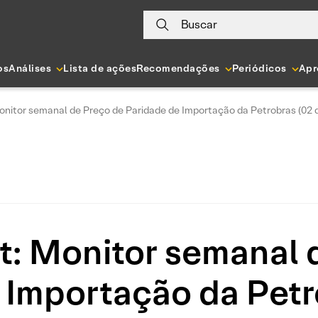
Buscar
os
Análises
Lista de ações
Recomendações
Periódicos
Apr
nitor semanal de Preço de Paridade de Importação da Petrobras (02 de
t: Monitor semanal 
 Importação da Petr