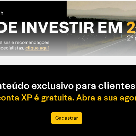
teúdo exclusivo para clientes
conta XP é gratuita. Abra a sua ago
Cadastrar