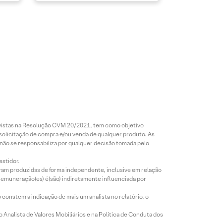
revistas na Resolução CVM 20/2021, tem como objetivo
 solicitação de compra e/ou venda de qualquer produto. As
 não se responsabiliza por qualquer decisão tomada pelo
estidor.
foram produzidas de forma independente, inclusive em relação
 remuneração(es) é(são) indiretamente influenciada por
constem a indicação de mais um analista no relatório, o
Analista de Valores Mobiliários e na Política de Conduta dos