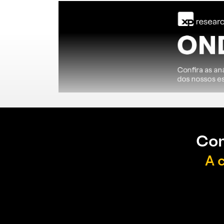
Con
A 