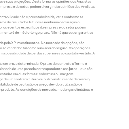
s e suas projeções. Desta forma, as opiniões dos Analistas
presa e do setor, podem divergir das opiniões dos Analistas
entabilidade não é preestabelecida, varia conforme as
ivos de resultados futuros e nenhuma declaração ou
co, os eventos específicos da empresa e do setor podem
timento é de médio-longo prazo. Não há quaisquer garantias
icada pela XP Investimentos. No mercado de opções, são
mio ao vendedor tal como num acordo seguro. As operações
a possibilidade de perdas superiores ao capital investido. A
ão em prazo determinado. O prazo do contrato a Termo é
icionado de uma parcela correspondente aos juros – que são
prestadas em duas formas: cobertura ou margem.
o de um contrato futuro ou outro instrumento derivativo,
bilidade de oscilação de preço devido à utilização de
de produto. As condições de mercado, mudanças climáticas e