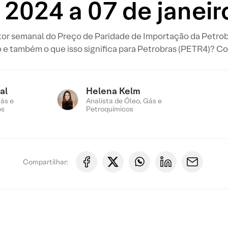
 2024 a 07 de janei
or semanal do Preço de Paridade de Importação da Petrobr
e também o que isso significa para Petrobras (PETR4)? Con
al
Helena Kelm
ás e
Analista de Óleo, Gás e
os
Petroquímicos
Compartilhar: