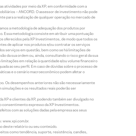
s atividades por meio da XP, em conformidade com a
Mobiliários – ANCORD. O assessor de investimento não pode
iente para a realização de qualquer operação no mercado de
lizamos a metodologia de adequação dos produtos por
to. Essa metodologia consiste em atribuir uma pontuação
tos oferecidos pela XP Investimentos, de modo que todos os
ntes de aplicar nos produtos e/ou contratar os serviços
 dos serviços em questão, bem como se há limitações de
o da sua ordem ou, ainda, consultando o risco geral da sua
m limitações em relação à quantidade e/ou volume financeiro
equada ao seu perfil. Em caso de dúvidas sobre o processo de
imáticas e o cenário macroeconômico podem afetar o
empo. Os desempenhos anteriores não são necessariamente
m simulações e os resultados reais poderão ser
 da XP e clientes da XP, podendo também ser divulgado no
évio consentimento expresso da XP Investimentos.
isfeitos com as soluções dadas pela empresa aos seus
s: www.xpi.com.br.
ão deste relatório ou seu conteúdo.
eitos como tendência, suporte, resistência, candles,