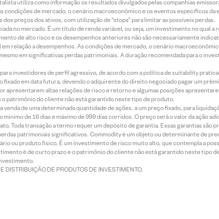
alista utiliza como informação os resultados divulgados pelas companhias emissora
 condições de mercado, o cenário macroeconômico e os eventos específicos da em
dos preços dos ativos, com utilização de “stops” para limitar as possíveis perdas.
ada no mercado. É um título de renda variável, ou seja, um investimento no qual a r
mento de alto risco e os desempenhos anteriores não são necessariamente indicat
terial em relação a desempenhos. As condições de mercado, o cenário macroeconômi
mesmo em significativas perdas patrimoniais. A duração recomendada para o inves
ra investidores de perfil agressivo, de acordo com a política de suitability prat
 fixado em data futura, devendo o adquirente do direito negociado pagar um prê
or apresentarem altas relações de risco e retorno e algumas posições apresentarem 
o patrimônio do cliente não está garantido neste tipo de produto.
 venda de uma determinada quantidade de ações, a um preço fixado, para liquidaç
 mínimo de 16 dias e máximo de 999 dias corridos. O preço será o valor da ação ad
ato. Toda transação a termo requer um depósito de garantia. Essas garantias são 
rdas patrimoniais significativos. Commodity é um objeto ou determinante de preç
rio ou produto físico. É um investimento de risco muito alto, que contempla a possi
imento é de curto prazo e o patrimônio do cliente não está garantido neste tipo 
nvestimento.
DE DISTRIBUIÇÃO DE PRODUTOS DE INVESTIMENTO.