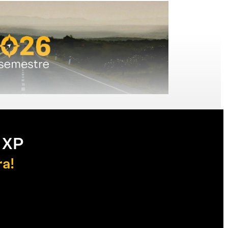
 XP
ra!