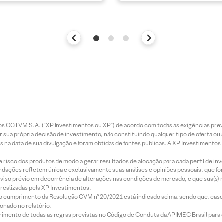
entos CCTVM S.A. (“XP Investimentos ou XP”) de acordo com todas as exigências p
r sua própria decisão de investimento, não constituindo qualquer tipo de oferta ou
s na data de sua divulgação e foram obtidas de fontes públicas. A XP Investimentos
e risco dos produtos de modo a gerar resultados de alocação para cada perfil de inv
mendações refletem única e exclusivamente suas análises e opiniões pessoais, que 
aviso prévio em decorrência de alterações nas condições de mercado, e que sua(s)
realizadas pela XP Investimentos.
lo cumprimento da Resolução CVM nº 20/2021 está indicado acima, sendo que, caso 
onado no relatório.
imento de todas as regras previstas no Código de Conduta da APIMEC Brasil para o 