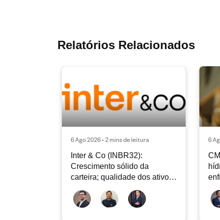
Relatórios Relacionados
6 Ago 2026 • 2 mins de leitura
6 Ag
Inter & Co (INBR32):
CM
Crescimento sólido da
híd
carteira; qualidade dos ativos
enf
continua sendo o principal
Rad
debate