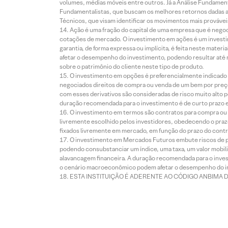
volumes, médias móveis entre outros. Já a Análise Fundament
Fundamentalistas, que buscam os melhores retornos dadas as
Técnicos, que visam identificar os movimentos mais prováveis 
Ação é uma fração do capital de uma empresa que é negoci
cotações de mercado. O investimento em ações é um investi
garantia, de forma expressa ou implícita, é feita neste ma
afetar o desempenho do investimento, podendo resultar até 
sobre o patrimônio do cliente neste tipo de produto.
O investimento em opções é preferencialmente indicado pa
negociados direitos de compra ou venda de um bem por preço
com esses derivativos são consideradas de risco muito alto p
duração recomendada para o investimento é de curto prazo e 
O investimento em termos são contratos para compra ou a
livremente escolhido pelos investidores, obedecendo o prazo
fixados livremente em mercado, em função do prazo do contr
O investimento em Mercados Futuros embute riscos de pe
podendo consubstanciar um índice, uma taxa, um valor mobiliá
alavancagem financeira. A duração recomendada para o invest
o cenário macroeconômico podem afetar o desempenho do i
ESTA INSTITUIÇÃO É ADERENTE AO CÓDIGO ANBIMA 