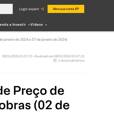
login expert
Abra sua conta XP
enda a Investir
Vídeos
 janeiro de 2024 a 07 de janeiro de 2024)
08/01/2024 15:07:12 • Atualizado em 08/01/2024 15:07:13
1 minuto de leitura
de Preço de
obras (02 de