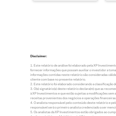
Disclaimer:
Este relatório de análise foi elaborado pela XP Investim
fornecer informações que possam auxiliar o investidor a toma
informações contidas neste relatório são consideradas válida
cliente com base no presente relatório.
Este relatório foi elaborado considerando a classificação d
O(s) signatário(s) deste relatório declara(m) que as reco
à XP Investimentos e que estão sujeitas a modificações sem 
receitas provenientes dos negócios e operações financeiras 
O analista responsável pelo conteúdo deste relatório e pe
responsável será o primeiro analista credenciado a ser menci
Os analistas da XP Investimentos estão obrigados ao cumpr