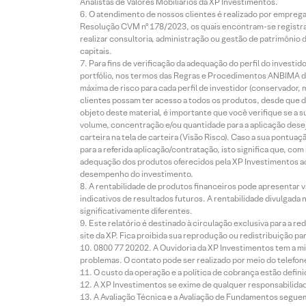
Analistas de Valores Mobiliários da XP Investimentos.
O atendimento de nossos clientes é realizado por empreg
Resolução CVM nº 178/2023, os quais encontram-se registrad
realizar consultoria, administração ou gestão de patrimônio 
capitais.
Para fins de verificação da adequação do perfil do invest
portfólio, nos termos das Regras e Procedimentos ANBIMA de
máxima de risco para cada perfil de investidor (conservado
clientes possam ter acesso a todos os produtos, desde que de
objeto deste material, é importante que você verifique se a
volume, concentração e/ou quantidade para a aplicação dese
carteira na tela de carteira (Visão Risco). Caso a sua pontu
para a referida aplicação/contratação, isto significa que, co
adequação dos produtos oferecidos pela XP Investimentos ao
desempenho do investimento.
A rentabilidade de produtos financeiros pode apresentar
indicativos de resultados futuros. A rentabilidade divulgada
significativamente diferentes.
Este relatório é destinado à circulação exclusiva para a 
site da XP. Fica proibida sua reprodução ou redistribuição p
0800 77 20202. A Ouvidoria da XP Investimentos tem a mi
problemas. O contato pode ser realizado por meio do telefon
O custo da operação e a política de cobrança estão defini
A XP Investimentos se exime de qualquer responsabilidade
A Avaliação Técnica e a Avaliação de Fundamentos seguem