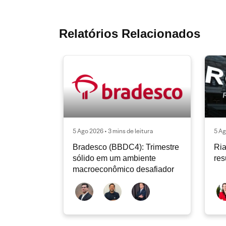
Relatórios Relacionados
5 Ago 2026 • 3 mins de leitura
5 Ag
Bradesco (BBDC4): Trimestre
Ria
sólido em um ambiente
res
macroeconômico desafiador