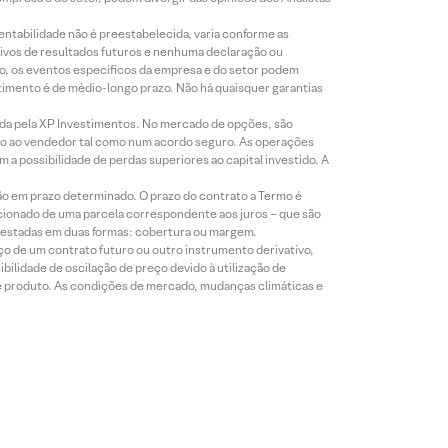
entabilidade não é preestabelecida, varia conforme as
ivos de resultados futuros e nenhuma declaração ou
co, os eventos específicos da empresa e do setor podem
timento é de médio-longo prazo. Não há quaisquer garantias
icada pela XP Investimentos. No mercado de opções, são
mio ao vendedor tal como num acordo seguro. As operações
a possibilidade de perdas superiores ao capital investido. A
ão em prazo determinado. O prazo do contrato a Termo é
icionado de uma parcela correspondente aos juros – que são
prestadas em duas formas: cobertura ou margem.
o de um contrato futuro ou outro instrumento derivativo,
bilidade de oscilação de preço devido à utilização de
de produto. As condições de mercado, mudanças climáticas e