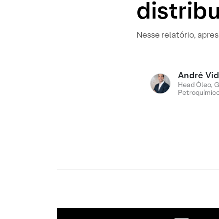
distrib
Nesse relatório, apre
André Vid
Head Óleo, G
Petroquímic