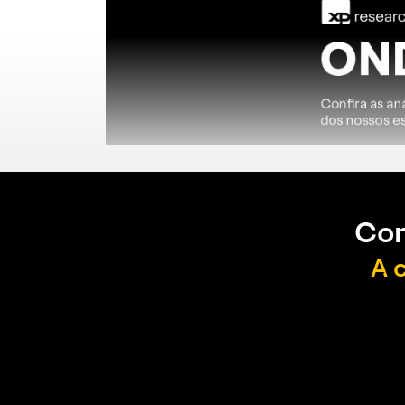
Con
A 