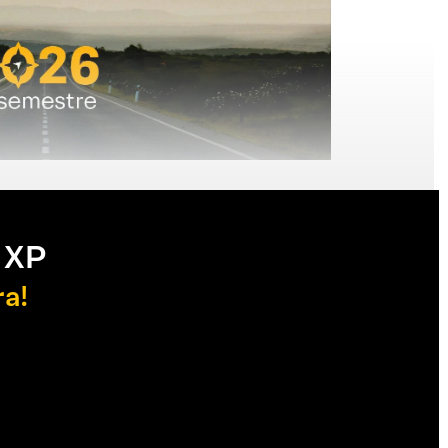
 XP
ra!