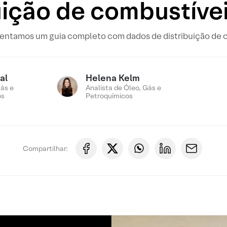
uição de combustíve
sentamos um guia completo com dados de distribuição de c
al
Helena Kelm
ás e
Analista de Óleo, Gás e
os
Petroquímicos
Compartilhar: