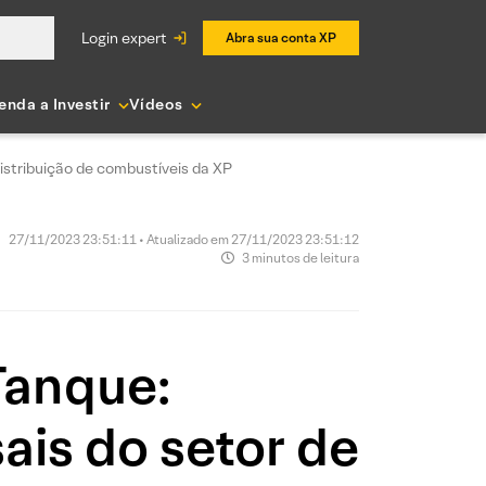
login expert
Abra sua conta XP
enda a Investir
Vídeos
stribuição de combustíveis da XP
27/11/2023 23:51:11 • Atualizado em 27/11/2023 23:51:12
3 minutos de leitura
Tanque:
is do setor de