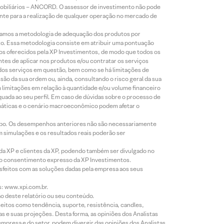
Mobiliários – ANCORD. O assessor de investimento não pode
iente para a realização de qualquer operação no mercado de
lizamos a metodologia de adequação dos produtos por
to. Essa metodologia consiste em atribuir uma pontuação
tos oferecidos pela XP Investimentos, de modo que todos os
ntes de aplicar nos produtos e/ou contratar os serviços
 dos serviços em questão, bem como se há limitações de
o da sua ordem ou, ainda, consultando o risco geral da sua
m limitações em relação à quantidade e/ou volume financeiro
equada ao seu perfil. Em caso de dúvidas sobre o processo de
imáticas e o cenário macroeconômico podem afetar o
empo. Os desempenhos anteriores não são necessariamente
m simulações e os resultados reais poderão ser
 da XP e clientes da XP, podendo também ser divulgado no
évio consentimento expresso da XP Investimentos.
isfeitos com as soluções dadas pela empresa aos seus
s: www.xpi.com.br.
ão deste relatório ou seu conteúdo.
eitos como tendência, suporte, resistência, candles,
s e suas projeções. Desta forma, as opiniões dos Analistas
presa e do setor, podem divergir das opiniões dos Analistas