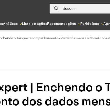
Buscar
os
Análises
Lista de ações
Recomendações
Periódicos
Apr
Enchendo o Tanque: acompanhamento dos dados mensais do setor de di
xpert | Enchendo o 
o dos dados mensa