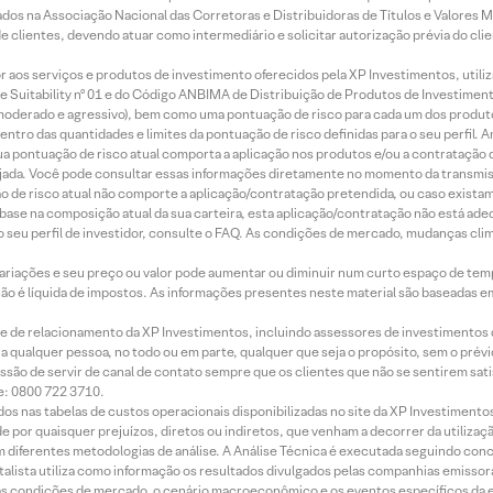
os na Associação Nacional das Corretoras e Distribuidoras de Títulos e Valores 
de clientes, devendo atuar como intermediário e solicitar autorização prévia do cl
idor aos serviços e produtos de investimento oferecidos pela XP Investimentos, uti
 Suitability nº 01 e do Código ANBIMA de Distribuição de Produtos de Investimen
r, moderado e agressivo), bem como uma pontuação de risco para cada um dos produ
ntro das quantidades e limites da pontuação de risco definidas para o seu perfil. A
 sua pontuação de risco atual comporta a aplicação nos produtos e/ou a contratação
jada. Você pode consultar essas informações diretamente no momento da transmissã
ação de risco atual não comporte a aplicação/contratação pretendida, ou caso exista
m base na composição atual da sua carteira, esta aplicação/contratação não está ad
 seu perfil de investidor, consulte o FAQ. As condições de mercado, mudanças cl
 variações e seu preço ou valor pode aumentar ou diminuir num curto espaço de t
 não é líquida de impostos. As informações presentes neste material são baseadas e
rede de relacionamento da XP Investimentos, incluindo assessores de investimentos
ara qualquer pessoa, no todo ou em parte, qualquer que seja o propósito, sem o pr
ssão de servir de canal de contato sempre que os clientes que não se sentirem sat
e: 0800 722 3710.
dos nas tabelas de custos operacionais disponibilizadas no site da XP Investimento
 por quaisquer prejuízos, diretos ou indiretos, que venham a decorrer da utilizaç
 diferentes metodologias de análise. A Análise Técnica é executada seguindo conc
alista utiliza como informação os resultados divulgados pelas companhias emissora
 condições de mercado, o cenário macroeconômico e os eventos específicos da em