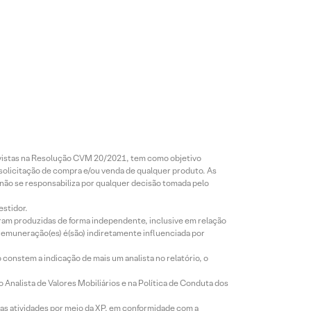
revistas na Resolução CVM 20/2021, tem como objetivo
 solicitação de compra e/ou venda de qualquer produto. As
 não se responsabiliza por qualquer decisão tomada pelo
estidor.
foram produzidas de forma independente, inclusive em relação
 remuneração(es) é(são) indiretamente influenciada por
constem a indicação de mais um analista no relatório, o
Analista de Valores Mobiliários e na Política de Conduta dos
s atividades por meio da XP, em conformidade com a