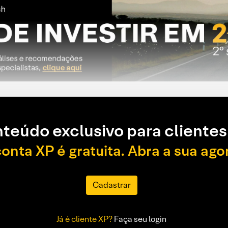
teúdo exclusivo para clientes
conta XP é gratuita. Abra a sua ago
Cadastrar
Já é cliente XP?
Faça seu login