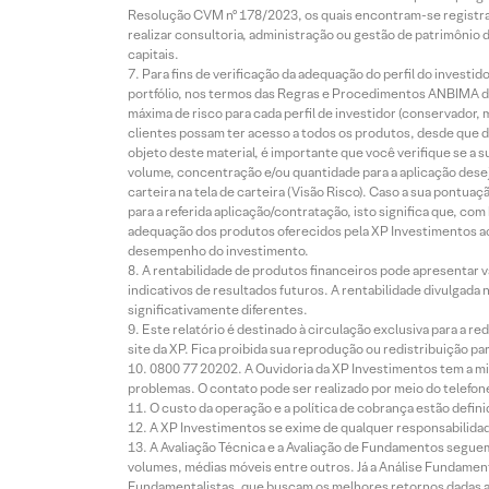
Resolução CVM nº 178/2023, os quais encontram-se registrad
realizar consultoria, administração ou gestão de patrimônio 
capitais.
Para fins de verificação da adequação do perfil do invest
portfólio, nos termos das Regras e Procedimentos ANBIMA de
máxima de risco para cada perfil de investidor (conservado
clientes possam ter acesso a todos os produtos, desde que de
objeto deste material, é importante que você verifique se a
volume, concentração e/ou quantidade para a aplicação dese
carteira na tela de carteira (Visão Risco). Caso a sua pontu
para a referida aplicação/contratação, isto significa que, co
adequação dos produtos oferecidos pela XP Investimentos ao
desempenho do investimento.
A rentabilidade de produtos financeiros pode apresentar
indicativos de resultados futuros. A rentabilidade divulgada
significativamente diferentes.
Este relatório é destinado à circulação exclusiva para a 
site da XP. Fica proibida sua reprodução ou redistribuição p
0800 77 20202. A Ouvidoria da XP Investimentos tem a mi
problemas. O contato pode ser realizado por meio do telefon
O custo da operação e a política de cobrança estão defini
A XP Investimentos se exime de qualquer responsabilidade
A Avaliação Técnica e a Avaliação de Fundamentos seguem
volumes, médias móveis entre outros. Já a Análise Fundament
Fundamentalistas, que buscam os melhores retornos dadas as