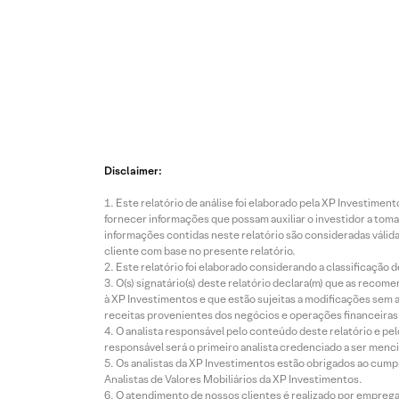
Disclaimer:
Este relatório de análise foi elaborado pela XP Investim
fornecer informações que possam auxiliar o investidor a toma
informações contidas neste relatório são consideradas válida
cliente com base no presente relatório.
Este relatório foi elaborado considerando a classificação d
O(s) signatário(s) deste relatório declara(m) que as reco
à XP Investimentos e que estão sujeitas a modificações sem 
receitas provenientes dos negócios e operações financeiras 
O analista responsável pelo conteúdo deste relatório e pe
responsável será o primeiro analista credenciado a ser menci
Os analistas da XP Investimentos estão obrigados ao cumpr
Analistas de Valores Mobiliários da XP Investimentos.
O atendimento de nossos clientes é realizado por empreg