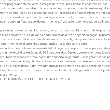
dos preços dos ativos, com utilização de “stops” para limitar as possíveis perdas.
ada no mercado. É um título de renda variável, ou seja, um investimento no qual a r
mento de alto risco e os desempenhos anteriores não são necessariamente indicat
terial em relação a desempenhos. As condições de mercado, o cenário macroeconômi
mesmo em significativas perdas patrimoniais. A duração recomendada para o inves
ra investidores de perfil agressivo, de acordo com a política de suitability prat
 fixado em data futura, devendo o adquirente do direito negociado pagar um prê
or apresentarem altas relações de risco e retorno e algumas posições apresentarem 
o patrimônio do cliente não está garantido neste tipo de produto.
 venda de uma determinada quantidade de ações, a um preço fixado, para liquidaç
 mínimo de 16 dias e máximo de 999 dias corridos. O preço será o valor da ação ad
ato. Toda transação a termo requer um depósito de garantia. Essas garantias são 
rdas patrimoniais significativos. Commodity é um objeto ou determinante de preç
rio ou produto físico. É um investimento de risco muito alto, que contempla a possi
imento é de curto prazo e o patrimônio do cliente não está garantido neste tipo 
nvestimento.
DE DISTRIBUIÇÃO DE PRODUTOS DE INVESTIMENTO.