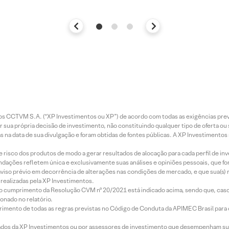
entos CCTVM S.A. (“XP Investimentos ou XP”) de acordo com todas as exigências p
r sua própria decisão de investimento, não constituindo qualquer tipo de oferta ou
s na data de sua divulgação e foram obtidas de fontes públicas. A XP Investimentos
e risco dos produtos de modo a gerar resultados de alocação para cada perfil de inv
mendações refletem única e exclusivamente suas análises e opiniões pessoais, que 
aviso prévio em decorrência de alterações nas condições de mercado, e que sua(s)
realizadas pela XP Investimentos.
lo cumprimento da Resolução CVM nº 20/2021 está indicado acima, sendo que, caso 
onado no relatório.
imento de todas as regras previstas no Código de Conduta da APIMEC Brasil para o 
ados da XP Investimentos ou por assessores de investimento que desempenham sua