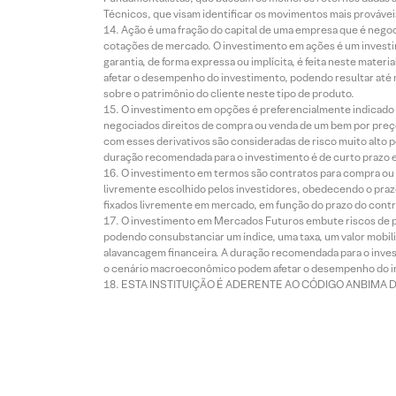
Técnicos, que visam identificar os movimentos mais prováveis 
Ação é uma fração do capital de uma empresa que é negoci
cotações de mercado. O investimento em ações é um investi
garantia, de forma expressa ou implícita, é feita neste ma
afetar o desempenho do investimento, podendo resultar até 
sobre o patrimônio do cliente neste tipo de produto.
O investimento em opções é preferencialmente indicado pa
negociados direitos de compra ou venda de um bem por preço
com esses derivativos são consideradas de risco muito alto p
duração recomendada para o investimento é de curto prazo e 
O investimento em termos são contratos para compra ou a
livremente escolhido pelos investidores, obedecendo o prazo
fixados livremente em mercado, em função do prazo do contr
O investimento em Mercados Futuros embute riscos de pe
podendo consubstanciar um índice, uma taxa, um valor mobiliá
alavancagem financeira. A duração recomendada para o invest
o cenário macroeconômico podem afetar o desempenho do i
ESTA INSTITUIÇÃO É ADERENTE AO CÓDIGO ANBIMA 