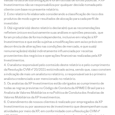
válidas na data de sua divulgação e foram obtidas de fontes públicas. A XP
Investimentos não se responsabiliza por qualquer decisão tomada pelo
cliente com base no presente relatório.
Este relatório foi elaborado considerando a classificação de risco dos
produtos de modo a gerar resultados de alocação para cada perfil de
investidor.
O(s) signatário(s) deste relatório declara(m) que as recomendações
refletem única e exclusivamente suas análises e opiniões pessoais, que
foram produzidas de forma independente, inclusive em relação à XP
Investimentos e que estão sujeitas a modificações sem aviso prévio em
decorrência de alterações nas condições de mercado, e que sua(s)
remuneração(es) é(são) indiretamente influenciada por receitas
provenientes dos negócios e operações financeiras realizadas pela XP
Investimentos.
O analista responsável pelo conteúdo deste relatório e pelo cumprimento
da Resolução CVM nº 20/2021 está indicado acima, sendo que, caso constem
a indicação de mais um analista no relatório, o responsável será o primeiro
analista credenciado a ser mencionado no relatório.
Os analistas da XP Investimentos estão obrigados ao cumprimento de
todas as regras previstas no Código de Conduta da APIMEC Brasil para o
Analista de Valores Mobiliários e na Política de Conduta dos Analistas de
Valores Mobiliários da XP Investimentos.
O atendimento de nossos clientes é realizado por empregados da XP
Investimentos ou por assessores de investimento que desempenham suas
atividades por meio da XP, em conformidade com a Resolução CVM nº