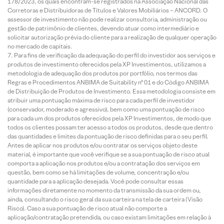
178/2023, os quais encontram-se registrados na Associação Nacional das
Corretoras e Distribuidoras de Títulos e Valores Mobiliários – ANCORD. O
assessor de investimento não pode realizar consultoria, administração ou
gestão de patrimônio de clientes, devendo atuar como intermediário e
solicitar autorização prévia do cliente para a realização de qualquer operação
no mercado de capitais.
Para fins de verificação da adequação do perfil do investidor aos serviços e
produtos de investimento oferecidos pela XP Investimentos, utilizamos a
metodologia de adequação dos produtos por portfólio, nos termos das
Regras e Procedimentos ANBIMA de Suitability nº 01 e do Código ANBIMA
de Distribuição de Produtos de Investimento. Essa metodologia consiste em
atribuir uma pontuação máxima de risco para cada perfil de investidor
(conservador, moderado e agressivo), bem como uma pontuação de risco
para cada um dos produtos oferecidos pela XP Investimentos, de modo que
todos os clientes possam ter acesso a todos os produtos, desde que dentro
das quantidades e limites da pontuação de risco definidas para o seu perfil.
Antes de aplicar nos produtos e/ou contratar os serviços objeto deste
material, é importante que você verifique se a sua pontuação de risco atual
comporta a aplicação nos produtos e/ou a contratação dos serviços em
questão, bem como se há limitações de volume, concentração e/ou
quantidade para a aplicação desejada. Você pode consultar essas
informações diretamente no momento da transmissão da sua ordem ou,
ainda, consultando o risco geral da sua carteira na tela de carteira (Visão
Risco). Caso a sua pontuação de risco atual não comporte a
aplicação/contratação pretendida, ou caso existam limitações em relação à