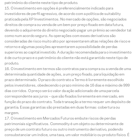
patrimônio do cliente neste tipo de produto.
O investimento em opções é preferencialmente indicado para
investidores de perfil agressivo, de acordo com a política de suitability
praticada pela XP Investimentos. No mercado de opções, são negociados
direitos de compra ou venda de um bem por preço fixado em data futura,
devendo o adquirente do direito negociado pagar um prêmio ao vendedor tal
como num acordo seguro. As operações com esses derivativos são
consideradas de risco muito alto por apresentarem altas relações de risco e
retorno e algumas posições apresentarem a possibilidade de perdas
superiores ao capital investido. A duração recomendada para o investimento
é de curto prazo e o patrimônio do cliente não está garantido neste tipo de
produto.
O investimento em termos são contratos para compra ou a venda de uma
determinada quantidade de ações, a um preço fixado, para liquidação em
prazo determinado. O prazo do contrato a Termo é livremente escolhido
pelos investidores, obedecendo o prazo mínimo de 16 dias e máximo de 999
dias corridos. O preço será o valor da ação adicionado de uma parcela
correspondente aos juros – que são fixados livremente em mercado, em
função do prazo do contrato. Toda transação a termo requer um depósito de
garantia. Essas garantias são prestadas em duas formas: cobertura ou
margem.
O investimento em Mercados Futuros embute riscos de perdas
patrimoniais significativos. Commodity é um objeto ou determinante de
preço de um contrato futuro ou outro instrumento derivativo, podendo
consubstanciar um índice, uma taxa, um valor mobiliário ou produto físico. É