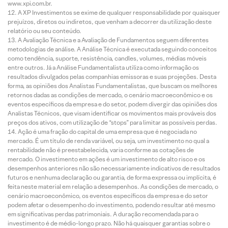
www.xpi.com.br.
A XP Investimentos se exime de qualquer responsabilidade por quaisquer
prejuízos, diretos ou indiretos, que venham a decorrer da utilização deste
relatório ou seu conteúdo.
A Avaliação Técnica e a Avaliação de Fundamentos seguem diferentes
metodologias de análise. A Análise Técnica é executada seguindo conceitos
como tendência, suporte, resistência, candles, volumes, médias móveis
entre outros. Já a Análise Fundamentalista utiliza como informação os
resultados divulgados pelas companhias emissoras e suas projeções. Desta
forma, as opiniões dos Analistas Fundamentalistas, que buscam os melhores
retornos dadas as condições de mercado, o cenário macroeconômico e os
eventos específicos da empresa e do setor, podem divergir das opiniões dos
Analistas Técnicos, que visam identificar os movimentos mais prováveis dos
preços dos ativos, com utilização de “stops” para limitar as possíveis perdas.
Ação é uma fração do capital de uma empresa que é negociada no
mercado. É um título de renda variável, ou seja, um investimento no qual a
rentabilidade não é preestabelecida, varia conforme as cotações de
mercado. O investimento em ações é um investimento de alto risco e os
desempenhos anteriores não são necessariamente indicativos de resultados
futuros e nenhuma declaração ou garantia, de forma expressa ou implícita, é
feita neste material em relação a desempenhos. As condições de mercado, o
cenário macroeconômico, os eventos específicos da empresa e do setor
podem afetar o desempenho do investimento, podendo resultar até mesmo
em significativas perdas patrimoniais. A duração recomendada para o
investimento é de médio-longo prazo. Não há quaisquer garantias sobre o