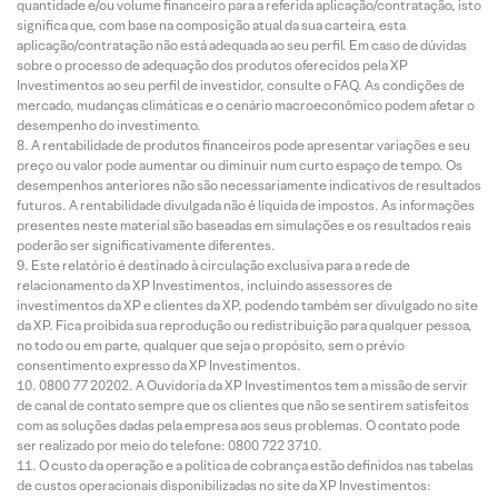
quantidade e/ou volume financeiro para a referida aplicação/contratação, isto
significa que, com base na composição atual da sua carteira, esta
aplicação/contratação não está adequada ao seu perfil. Em caso de dúvidas
sobre o processo de adequação dos produtos oferecidos pela XP
Investimentos ao seu perfil de investidor, consulte o FAQ. As condições de
mercado, mudanças climáticas e o cenário macroeconômico podem afetar o
desempenho do investimento.
A rentabilidade de produtos financeiros pode apresentar variações e seu
preço ou valor pode aumentar ou diminuir num curto espaço de tempo. Os
desempenhos anteriores não são necessariamente indicativos de resultados
futuros. A rentabilidade divulgada não é líquida de impostos. As informações
presentes neste material são baseadas em simulações e os resultados reais
poderão ser significativamente diferentes.
Este relatório é destinado à circulação exclusiva para a rede de
relacionamento da XP Investimentos, incluindo assessores de
investimentos da XP e clientes da XP, podendo também ser divulgado no site
da XP. Fica proibida sua reprodução ou redistribuição para qualquer pessoa,
no todo ou em parte, qualquer que seja o propósito, sem o prévio
consentimento expresso da XP Investimentos.
0800 77 20202. A Ouvidoria da XP Investimentos tem a missão de servir
de canal de contato sempre que os clientes que não se sentirem satisfeitos
com as soluções dadas pela empresa aos seus problemas. O contato pode
ser realizado por meio do telefone: 0800 722 3710.
O custo da operação e a política de cobrança estão definidos nas tabelas
de custos operacionais disponibilizadas no site da XP Investimentos: