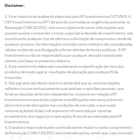
Disclaimer:
Este relatório de análise foi elaborado pela XP Investimentos CCTVM S.A.
(“XP Investimentos ou XP”) de acordo com todas as exigências previstas na
Resolução CVM 20/2021, tem como objetivo fornecer informações que
possam auxiliar o investidor a tomar sua própria decisão de investimento, não
constituindo qualquer tipo de oferta ou solicitação de compra e/ou venda de
qualquer produto. As informações contidas neste relatório são consideradas
válidas na data de sua divulgação e foram obtidas de fontes públicas. A XP
Investimentos não se responsabiliza por qualquer decisão tomada pelo
cliente com base no presente relatório.
Este relatório foi elaborado considerando a classificação de risco dos
produtos de modo a gerar resultados de alocação para cada perfil de
investidor.
O(s) signatário(s) deste relatório declara(m) que as recomendações
refletem única e exclusivamente suas análises e opiniões pessoais, que
foram produzidas de forma independente, inclusive em relação à XP
Investimentos e que estão sujeitas a modificações sem aviso prévio em
decorrência de alterações nas condições de mercado, e que sua(s)
remuneração(es) é(são) indiretamente influenciada por receitas
provenientes dos negócios e operações financeiras realizadas pela XP
Investimentos.
O analista responsável pelo conteúdo deste relatório e pelo cumprimento
da Resolução CVM nº 20/2021 está indicado acima, sendo que, caso constem