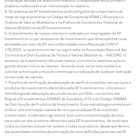
a indicação de mais um analista no relatório, o responsável será o primeiro
analista credenciado a ser mencionado no relatório.
Os analistas da XP Investimentos estão obrigados ao cumprimento de
todas as regras previstas no Código de Conduta da APIMEC Brasil para o
Analista de Valores Mobiliários e na Política de Conduta dos Analistas de
Valores Mobiliários da XP Investimentos.
O atendimento de nossos clientes é realizado por empregados da XP
Investimentos ou por assessores de investimento que desempenham suas
atividades por meio da XP, em conformidade com a Resolução CVM nº
178/2023, os quais encontram-se registrados na Associação Nacional das
Corretoras e Distribuidoras de Títulos e Valores Mobiliários – ANCORD. O
assessor de investimento não pode realizar consultoria, administração ou
gestão de patrimônio de clientes, devendo atuar como intermediário e
solicitar autorização prévia do cliente para a realização de qualquer operação
no mercado de capitais.
Para fins de verificação da adequação do perfil do investidor aos serviços e
produtos de investimento oferecidos pela XP Investimentos, utilizamos a
metodologia de adequação dos produtos por portfólio, nos termos das
Regras e Procedimentos ANBIMA de Suitability nº 01 e do Código ANBIMA
de Distribuição de Produtos de Investimento. Essa metodologia consiste em
atribuir uma pontuação máxima de risco para cada perfil de investidor
(conservador, moderado e agressivo), bem como uma pontuação de risco
para cada um dos produtos oferecidos pela XP Investimentos, de modo que
todos os clientes possam ter acesso a todos os produtos, desde que dentro
das quantidades e limites da pontuação de risco definidas para o seu perfil.