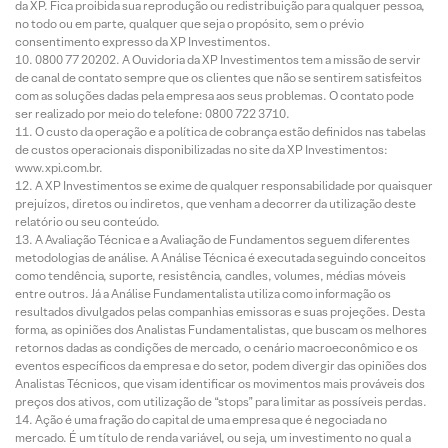
da XP. Fica proibida sua reprodução ou redistribuição para qualquer pessoa,
no todo ou em parte, qualquer que seja o propósito, sem o prévio
consentimento expresso da XP Investimentos.
0800 77 20202. A Ouvidoria da XP Investimentos tem a missão de servir
de canal de contato sempre que os clientes que não se sentirem satisfeitos
com as soluções dadas pela empresa aos seus problemas. O contato pode
ser realizado por meio do telefone: 0800 722 3710.
O custo da operação e a política de cobrança estão definidos nas tabelas
de custos operacionais disponibilizadas no site da XP Investimentos:
www.xpi.com.br.
A XP Investimentos se exime de qualquer responsabilidade por quaisquer
prejuízos, diretos ou indiretos, que venham a decorrer da utilização deste
relatório ou seu conteúdo.
A Avaliação Técnica e a Avaliação de Fundamentos seguem diferentes
metodologias de análise. A Análise Técnica é executada seguindo conceitos
como tendência, suporte, resistência, candles, volumes, médias móveis
entre outros. Já a Análise Fundamentalista utiliza como informação os
resultados divulgados pelas companhias emissoras e suas projeções. Desta
forma, as opiniões dos Analistas Fundamentalistas, que buscam os melhores
retornos dadas as condições de mercado, o cenário macroeconômico e os
eventos específicos da empresa e do setor, podem divergir das opiniões dos
Analistas Técnicos, que visam identificar os movimentos mais prováveis dos
preços dos ativos, com utilização de “stops” para limitar as possíveis perdas.
Ação é uma fração do capital de uma empresa que é negociada no
mercado. É um título de renda variável, ou seja, um investimento no qual a