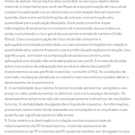
Antes de aplicar nos produtos e/ou contratar os serviços objeto deste
material, é importante que você verifique se a sua pontuação de risco atual
comporta a aplicação nos produtos e/ou a contratação dos serviços em
questão, bem como se há limitações de volume, concentração e/ou
quantidade para a aplicação desejada. Você pode consultar essas
informações diretamente no momento da transmissão da sua ordem ou,
ainda, consultando o risco geral da sua carteira na tela de carteira (Visão
Risco). Caso a sua pontuação de risco atual não comporte a
aplicação/contratação pretendida, ou caso existam limitações em relação à
quantidade e/ou volume financeiro para a referida aplicação/contratação, isto
significa que, com base na composição atual da sua carteira, esta
aplicação/contratação não está adequada ao seu perfil. Em caso de dúvidas
sobre o processo de adequação dos produtos oferecidos pela XP
Investimentos ao seu perfil de investidor, consulte o FAQ. As condições de
mercado, mudanças climáticas e o cenário macroeconômico podem afetar o
desempenho do investimento.
A rentabilidade de produtos financeiros pode apresentar variações e seu
preço ou valor pode aumentar ou diminuir num curto espaço de tempo. Os
desempenhos anteriores não são necessariamente indicativos de resultados
futuros. A rentabilidade divulgada não é líquida de impostos. As informações
presentes neste material são baseadas em simulações e os resultados reais
poderão ser significativamente diferentes.
Este relatório é destinado à circulação exclusiva para a rede de
relacionamento da XP Investimentos, incluindo assessores de
investimentos da XP e clientes da XP, podendo também ser divulgado no site