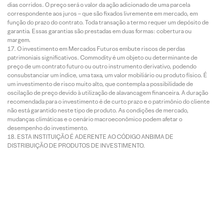
dias corridos. O preço será o valor da ação adicionado de uma parcela
correspondente aos juros – que são fixados livremente em mercado, em
função do prazo do contrato. Toda transação a termo requer um depósito de
garantia. Essas garantias são prestadas em duas formas: cobertura ou
margem.
O investimento em Mercados Futuros embute riscos de perdas
patrimoniais significativos. Commodity é um objeto ou determinante de
preço de um contrato futuro ou outro instrumento derivativo, podendo
consubstanciar um índice, uma taxa, um valor mobiliário ou produto físico. É
um investimento de risco muito alto, que contempla a possibilidade de
oscilação de preço devido à utilização de alavancagem financeira. A duração
recomendada para o investimento é de curto prazo e o patrimônio do cliente
não está garantido neste tipo de produto. As condições de mercado,
mudanças climáticas e o cenário macroeconômico podem afetar o
desempenho do investimento.
ESTA INSTITUIÇÃO É ADERENTE AO CÓDIGO ANBIMA DE
DISTRIBUIÇÃO DE PRODUTOS DE INVESTIMENTO.