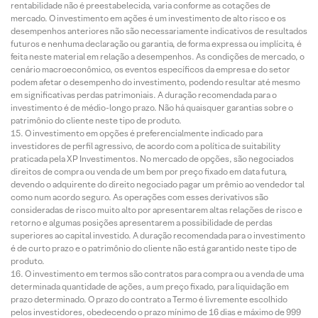
rentabilidade não é preestabelecida, varia conforme as cotações de
mercado. O investimento em ações é um investimento de alto risco e os
desempenhos anteriores não são necessariamente indicativos de resultados
futuros e nenhuma declaração ou garantia, de forma expressa ou implícita, é
feita neste material em relação a desempenhos. As condições de mercado, o
cenário macroeconômico, os eventos específicos da empresa e do setor
podem afetar o desempenho do investimento, podendo resultar até mesmo
em significativas perdas patrimoniais. A duração recomendada para o
investimento é de médio-longo prazo. Não há quaisquer garantias sobre o
patrimônio do cliente neste tipo de produto.
O investimento em opções é preferencialmente indicado para
investidores de perfil agressivo, de acordo com a política de suitability
praticada pela XP Investimentos. No mercado de opções, são negociados
direitos de compra ou venda de um bem por preço fixado em data futura,
devendo o adquirente do direito negociado pagar um prêmio ao vendedor tal
como num acordo seguro. As operações com esses derivativos são
consideradas de risco muito alto por apresentarem altas relações de risco e
retorno e algumas posições apresentarem a possibilidade de perdas
superiores ao capital investido. A duração recomendada para o investimento
é de curto prazo e o patrimônio do cliente não está garantido neste tipo de
produto.
O investimento em termos são contratos para compra ou a venda de uma
determinada quantidade de ações, a um preço fixado, para liquidação em
prazo determinado. O prazo do contrato a Termo é livremente escolhido
pelos investidores, obedecendo o prazo mínimo de 16 dias e máximo de 999