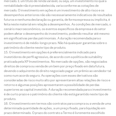
mercado. É um título de renda variável, ou seja, um investimento no qual a
rentabilidade não é preestabelecida, varia conforme as cotações de
mercado. O investimento em ações é um investimento de alto risco e os
desempenhos anteriores não são necessariamente indicativos de resultados
futuros e nenhuma declaração ou garantia, de forma expressa ou implícita, é
feita neste material em relação a desempenhos. As condições de mercado, o
cenário macroeconômico, os eventos específicos da empresa e do setor
podem afetar o desempenho do investimento, podendo resultar até mesmo
em significativas perdas patrimoniais. A duração recomendada para o
investimento é de médio-longo prazo. Não há quaisquer garantias sobre o
patrimônio do cliente neste tipo de produto.
O investimento em opções é preferencialmente indicado para
investidores de perfil agressivo, de acordo com a política de suitability
praticada pela XP Investimentos. No mercado de opções, são negociados
direitos de compra ou venda de um bem por preço fixado em data futura,
devendo o adquirente do direito negociado pagar um prêmio ao vendedor tal
como num acordo seguro. As operações com esses derivativos são
consideradas de risco muito alto por apresentarem altas relações de risco e
retorno e algumas posições apresentarem a possibilidade de perdas
superiores ao capital investido. A duração recomendada para o investimento
é de curto prazo e o patrimônio do cliente não está garantido neste tipo de
produto.
O investimento em termos são contratos para compra ou a venda de uma
determinada quantidade de ações, a um preço fixado, para liquidação em
prazo determinado. O prazo do contrato a Termo é livremente escolhido