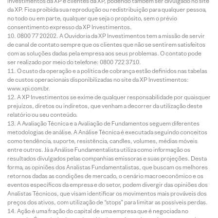
investimentos da XP e clientes da XP, podendo também ser divulgado no site
da XP. Fica proibida sua reprodução ou redistribuição para qualquer pessoa,
no todo ou em parte, qualquer que seja o propósito, sem o prévio
consentimento expresso da XP Investimentos.
0800 77 20202. A Ouvidoria da XP Investimentos tem a missão de servir
de canal de contato sempre que os clientes que não se sentirem satisfeitos
com as soluções dadas pela empresa aos seus problemas. O contato pode
ser realizado por meio do telefone: 0800 722 3710.
O custo da operação e a política de cobrança estão definidos nas tabelas
de custos operacionais disponibilizadas no site da XP Investimentos:
www.xpi.com.br.
A XP Investimentos se exime de qualquer responsabilidade por quaisquer
prejuízos, diretos ou indiretos, que venham a decorrer da utilização deste
relatório ou seu conteúdo.
A Avaliação Técnica e a Avaliação de Fundamentos seguem diferentes
metodologias de análise. A Análise Técnica é executada seguindo conceitos
como tendência, suporte, resistência, candles, volumes, médias móveis
entre outros. Já a Análise Fundamentalista utiliza como informação os
resultados divulgados pelas companhias emissoras e suas projeções. Desta
forma, as opiniões dos Analistas Fundamentalistas, que buscam os melhores
retornos dadas as condições de mercado, o cenário macroeconômico e os
eventos específicos da empresa e do setor, podem divergir das opiniões dos
Analistas Técnicos, que visam identificar os movimentos mais prováveis dos
preços dos ativos, com utilização de “stops” para limitar as possíveis perdas.
Ação é uma fração do capital de uma empresa que é negociada no