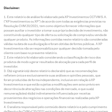
Disclaimer:
Este relatório de análise foi elaborado pela XP Investimentos CCTVM S.A.
(“XP Investimentos ou XP”) de acordo com todas as exigências previstas na
Resolução CVM 20/2021, tem como objetivo fornecer informações que
possam auxiliar o investidor a tomar sua própria decisão de investimento, não
constituindo qualquer tipo de oferta ou solicitação de compra e/ou venda de
qualquer produto. As informações contidas neste relatório são consideradas
válidas na data de sua divulgação e foram obtidas de fontes públicas. A XP
Investimentos não se responsabiliza por qualquer decisão tomada pelo
cliente com base no presente relatório.
Este relatório foi elaborado considerando a classificação de risco dos
produtos de modo a gerar resultados de alocação para cada perfil de
investidor.
O(s) signatário(s) deste relatório declara(m) que as recomendações
refletem única e exclusivamente suas análises e opiniões pessoais, que
foram produzidas de forma independente, inclusive em relação à XP
Investimentos e que estão sujeitas a modificações sem aviso prévio em
decorrência de alterações nas condições de mercado, e que sua(s)
remuneração(es) é(são) indiretamente influenciada por receitas
provenientes dos negócios e operações financeiras realizadas pela XP
Investimentos.
O analista responsável pelo conteúdo deste relatório e pelo cumprimento
da Resolução CVM nº 20/2021 está indicado acima, sendo que, caso constem