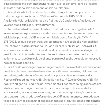
a indicação de mais um analista no relatório, o responsável será o primeiro
analista credenciado a ser mencionado no relatório.
Os analistas da XP Investimentos estão obrigados ao cumprimento de
todas as regras previstas no Código de Conduta da APIMEC Brasil para o
Analista de Valores Mobiliários e na Política de Conduta dos Analistas de
Valores Mobiliários da XP Investimentos.
O atendimento de nossos clientes é realizado por empregados da XP
Investimentos ou por assessores de investimento que desempenham suas
atividades por meio da XP, em conformidade com a Resolução CVM nº
178/2023, os quais encontram-se registrados na Associação Nacional das
Corretoras e Distribuidoras de Títulos e Valores Mobiliários – ANCORD. O
assessor de investimento não pode realizar consultoria, administração ou
gestão de patrimônio de clientes, devendo atuar como intermediário e
solicitar autorização prévia do cliente para a realização de qualquer operação
no mercado de capitais.
Para fins de verificação da adequação do perfil do investidor aos serviços e
produtos de investimento oferecidos pela XP Investimentos, utilizamos a
metodologia de adequação dos produtos por portfólio, nos termos das
Regras e Procedimentos ANBIMA de Suitability nº 01 e do Código ANBIMA
de Distribuição de Produtos de Investimento. Essa metodologia consiste em
atribuir uma pontuação máxima de risco para cada perfil de investidor
(conservador, moderado e agressivo), bem como uma pontuação de risco
para cada um dos produtos oferecidos pela XP Investimentos, de modo que
todos os clientes possam ter acesso a todos os produtos, desde que dentro
das quantidades e limites da pontuação de risco definidas para o seu perfil.