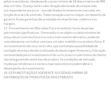
pelos investidores, obedecendo o prazo mínimo de 16 dias e máximo de 999
dias corridos. O preço será o valor da ação adicionado de uma parcela
correspondente aos juros – que são fixados livremente em mercado, em
função do prazo do contrato. Toda transação a termo requer um depósito de
garantia. Essas garantias são prestadas em duas formas: cobertura ou
margem.
O investimento em Mercados Futuros embute riscos de perdas
patrimoniais significativos. Commodity é um objeto ou determinante de
preço de um contrato futuro ou outro instrumento derivativo, podendo
consubstanciar um índice, uma taxa, um valor mobiliário ou produto físico. É
um investimento de risco muito alto, que contempla a possibilidade de
oscilação de preço devido à utilização de alavancagem financeira. A duração
recomendada para o investimento é de curto prazo e o patrimônio do cliente
não está garantido neste tipo de produto. As condições de mercado,
mudanças climáticas e o cenário macroeconômico podem afetar o
desempenho do investimento.
ESTA INSTITUIÇÃO É ADERENTE AO CÓDIGO ANBIMA DE
DISTRIBUIÇÃO DE PRODUTOS DE INVESTIMENTO.