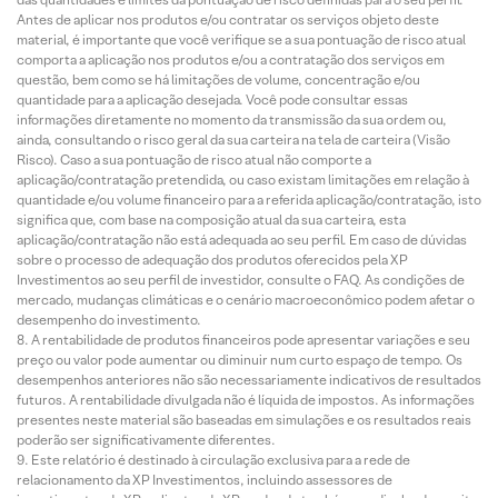
Antes de aplicar nos produtos e/ou contratar os serviços objeto deste
material, é importante que você verifique se a sua pontuação de risco atual
comporta a aplicação nos produtos e/ou a contratação dos serviços em
questão, bem como se há limitações de volume, concentração e/ou
quantidade para a aplicação desejada. Você pode consultar essas
informações diretamente no momento da transmissão da sua ordem ou,
ainda, consultando o risco geral da sua carteira na tela de carteira (Visão
Risco). Caso a sua pontuação de risco atual não comporte a
aplicação/contratação pretendida, ou caso existam limitações em relação à
quantidade e/ou volume financeiro para a referida aplicação/contratação, isto
significa que, com base na composição atual da sua carteira, esta
aplicação/contratação não está adequada ao seu perfil. Em caso de dúvidas
sobre o processo de adequação dos produtos oferecidos pela XP
Investimentos ao seu perfil de investidor, consulte o FAQ. As condições de
mercado, mudanças climáticas e o cenário macroeconômico podem afetar o
desempenho do investimento.
A rentabilidade de produtos financeiros pode apresentar variações e seu
preço ou valor pode aumentar ou diminuir num curto espaço de tempo. Os
desempenhos anteriores não são necessariamente indicativos de resultados
futuros. A rentabilidade divulgada não é líquida de impostos. As informações
presentes neste material são baseadas em simulações e os resultados reais
poderão ser significativamente diferentes.
Este relatório é destinado à circulação exclusiva para a rede de
relacionamento da XP Investimentos, incluindo assessores de