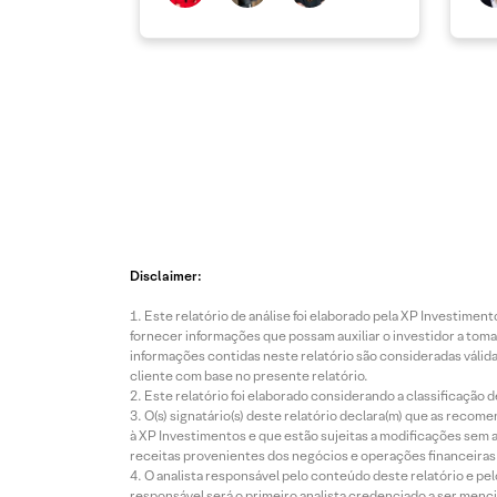
Disclaimer:
Este relatório de análise foi elaborado pela XP Investim
fornecer informações que possam auxiliar o investidor a toma
informações contidas neste relatório são consideradas válida
cliente com base no presente relatório.
Este relatório foi elaborado considerando a classificação d
O(s) signatário(s) deste relatório declara(m) que as reco
à XP Investimentos e que estão sujeitas a modificações sem 
receitas provenientes dos negócios e operações financeiras 
O analista responsável pelo conteúdo deste relatório e pe
responsável será o primeiro analista credenciado a ser menci