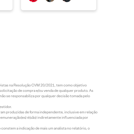
revistas na Resolução CVM 20/2021, tem como objetivo
 solicitação de compra e/ou venda de qualquer produto. As
 não se responsabiliza por qualquer decisão tomada pelo
estidor.
foram produzidas de forma independente, inclusive em relação
 remuneração(es) é(são) indiretamente influenciada por
constem a indicação de mais um analista no relatório, o