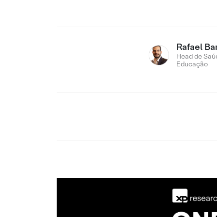
Rafael Ba
Head de Saú
Educação