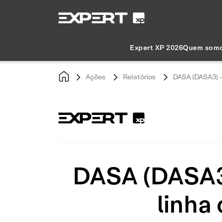
Expert XP 2026
Quem som
Ações
Relatórios
DASA (DASA3) –
DASA (DASA3)
linha