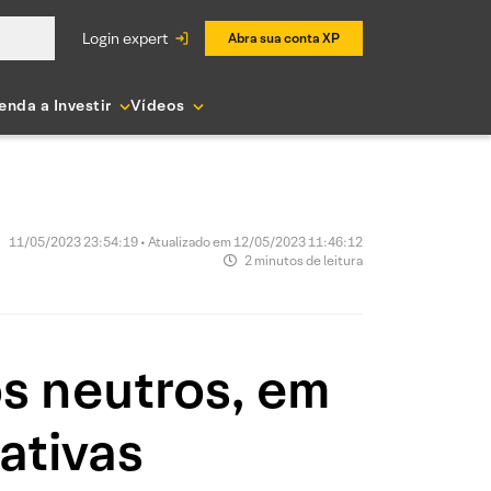
login expert
Abra sua conta XP
enda a Investir
Vídeos
11/05/2023 23:54:19 • Atualizado em 12/05/2023 11:46:12
2 minutos de leitura
s neutros, em
ativas