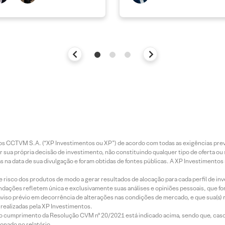
entos CCTVM S.A. (“XP Investimentos ou XP”) de acordo com todas as exigências p
r sua própria decisão de investimento, não constituindo qualquer tipo de oferta ou
s na data de sua divulgação e foram obtidas de fontes públicas. A XP Investimentos
e risco dos produtos de modo a gerar resultados de alocação para cada perfil de inv
mendações refletem única e exclusivamente suas análises e opiniões pessoais, que 
aviso prévio em decorrência de alterações nas condições de mercado, e que sua(s)
realizadas pela XP Investimentos.
lo cumprimento da Resolução CVM nº 20/2021 está indicado acima, sendo que, caso 
onado no relatório.