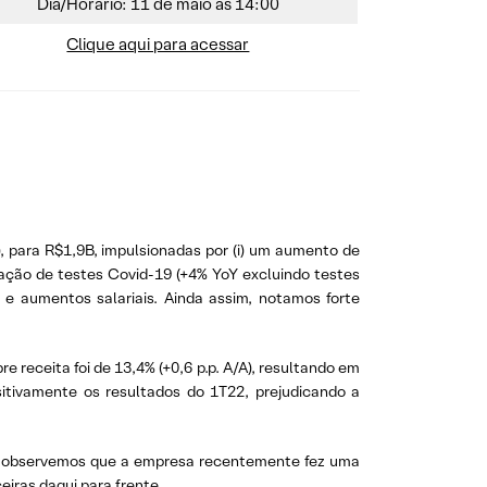
Dia/Horário: 11 de maio às 14:00
Clique aqui para acessar
 para R$1,9B, impulsionadas por (i) um aumento de
pação de testes Covid-19 (+4% YoY excluindo testes
 e aumentos salariais. Ainda assim, notamos forte
e receita foi de 13,4% (+0,6 p.p. A/A), resultando em
tivamente os resultados do 1T22, prejudicando a
ra observemos que a empresa recentemente fez uma
iras daqui para frente.