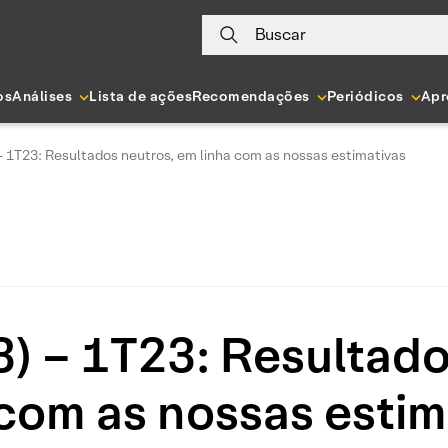
Buscar
os
Análises
Lista de ações
Recomendações
Periódicos
Apr
 1T23: Resultados neutros, em linha com as nossas estimativas
 – 1T23: Resultado
 com as nossas estim