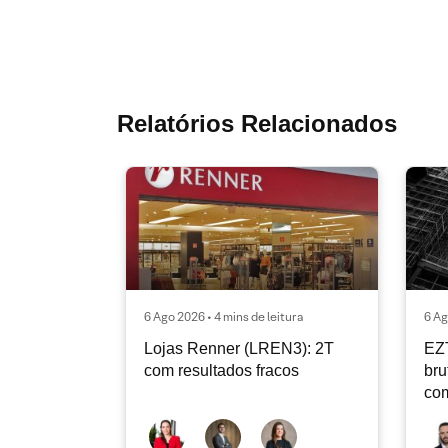
Relatórios Relacionados
6 Ago 2026 • 4 mins de leitura
6 Ag
Lojas Renner (LREN3): 2T
EZ
com resultados fracos
bru
co
ope