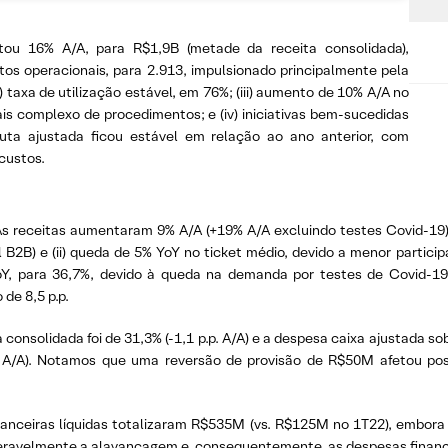
tou 16% A/A, para R$1,9B (metade da receita consolidada),
tos operacionais, para 2.913, impulsionado principalmente pela
) taxa de utilização estável, em 76%; (iii) aumento de 10% A/A no
ais complexo de procedimentos; e (iv) iniciativas bem-sucedidas
uta ajustada ficou estável em relação ao ano anterior, com
custos.
As receitas aumentaram 9% A/A (+19% A/A excluindo testes Covid-19),
B2B) e (ii) queda de 5% YoY no ticket médio, devido a menor partici
oY, para 36,7%, devido à queda na demanda por testes de Covid-19
de 8,5 p.p.
onsolidada foi de 31,3% (-1,1 p.p. A/A) e a despesa caixa ajustada sobr
 A/A). Notamos que uma reversão de provisão de R$50M afetou posi
nanceiras líquidas totalizaram R$535M (vs. R$125M no 1T22), embo
ideravelmente a alavancagem e, consequentemente, as despesas finance