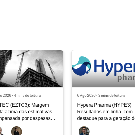
o 2026 • 4 mins de leitura
6 Ago 2026 • 3 mins de leitura
TEC (EZTC3): Margem
Hypera Pharma (HYPE3):
ta acima das estimativas
Resultados em linha, com
mpensada por despesas
destaque para a geração d
racionais mais fracas
caixa