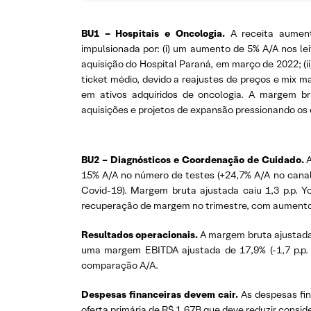
BU1 – Hospitais e Oncologia.
A receita aumen
impulsionada por: (i) um aumento de 5% A/A nos lei
aquisição do Hospital Paraná, em março de 2022; (ii
ticket médio, devido a reajustes de preços e mix m
em ativos adquiridos de oncologia. A margem br
aquisições e projetos de expansão pressionando os 
BU2 – Diagnósticos e Coordenação de Cuidado.
15% A/A no número de testes (+24,7% A/A no canal 
Covid-19). Margem bruta ajustada caiu 1,3 p.p. Y
recuperação de margem no trimestre, com aumento 
Resultados operacionais.
A margem bruta ajustada c
uma margem EBITDA ajustada de 17,9% (-1,7 p.p.
comparação A/A.
Despesas financeiras devem cair.
As despesas fi
oferta primária de R$ 1,67B que deve reduzir cons