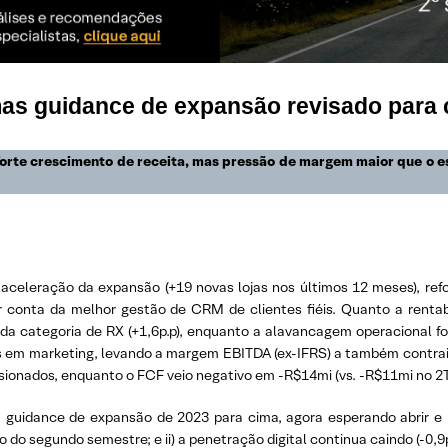
as guidance de expansão revisado para 
 forte crescimento de receita, mas pressão de margem maior que 
 aceleração da expansão (+19 novas lojas nos últimos 12 meses), re
 conta da melhor gestão de CRM de clientes fiéis. Quanto a rentab
da categoria de RX (+1,6p.p), enquanto a alavancagem operacional fo
em marketing, levando a margem EBITDA (ex-IFRS) a também contrair -
essionados, enquanto o FCF veio negativo em -R$14mi (vs. -R$11mi no 
u guidance de expansão de 2023 para cima, agora esperando abrir e r
 do segundo semestre; e ii) a penetração digital continua caindo (-0,9