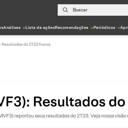
Buscar
os
Análises
Lista de ações
Recomendações
Periódicos
Apr
 Resultados do 2T23 fracos
F3): Resultados do 
VF3) reportou seus resultados do 2T23. Veja nossa visão n