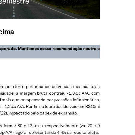
cima
o esperado. Mantemos nossa recomendação neutra e
formas e forte performance de vendas mesmas lojas
ilidade, a margem bruta contraiu -1,3p.p A/A, com
i mais que compensada por pressões inflacionárias,
1,3p.p A/A. Por fim, o lucro líquido veio em R$10mi
2T22), impactado pelo capex de expansão.
eformar 30 e 12 lojas, respectivamente (vs. 20 e 9
p.p A/A), agora representando 4,4% da receita bruta.