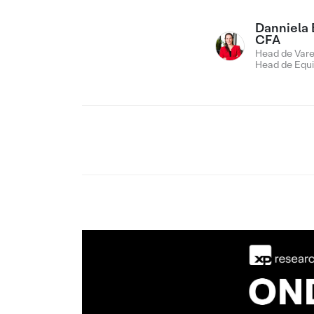
Danniela 
CFA
Head de Vare
Head de Equi