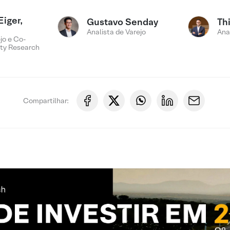
Eiger,
Gustavo Senday
Th
Analista de Varejo
Ana
jo e Co-
ty Research
Compartilhar: