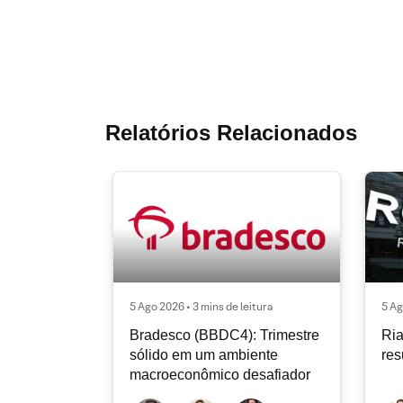
Relatórios Relacionados
5 Ago 2026 • 3 mins de leitura
5 Ag
Bradesco (BBDC4): Trimestre
Ria
sólido em um ambiente
res
macroeconômico desafiador