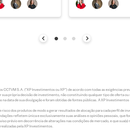
entos CCTVM S.A. (“XP Investimentos ou XP”) de acordo com todas as exigências p
r sua própria decisão de investimento, não constituindo qualquer tipo de oferta ou
s na data de sua divulgação e foram obtidas de fontes públicas. A XP Investimentos
e risco dos produtos de modo a gerar resultados de alocação para cada perfil de inv
mendações refletem única e exclusivamente suas análises e opiniões pessoais, que 
aviso prévio em decorrência de alterações nas condições de mercado, e que sua(s)
realizadas pela XP Investimentos.