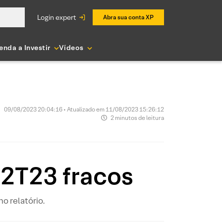
login expert
Abra sua conta XP
enda a Investir
Vídeos
09/08/2023 20:04:16 • Atualizado em 11/08/2023 15:26:12
2 minutos de leitura
2T23 fracos
o relatório.