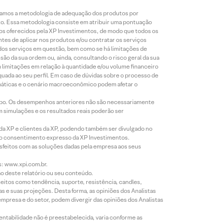
lizamos a metodologia de adequação dos produtos por
to. Essa metodologia consiste em atribuir uma pontuação
tos oferecidos pela XP Investimentos, de modo que todos os
ntes de aplicar nos produtos e/ou contratar os serviços
 dos serviços em questão, bem como se há limitações de
o da sua ordem ou, ainda, consultando o risco geral da sua
m limitações em relação à quantidade e/ou volume financeiro
equada ao seu perfil. Em caso de dúvidas sobre o processo de
imáticas e o cenário macroeconômico podem afetar o
empo. Os desempenhos anteriores não são necessariamente
m simulações e os resultados reais poderão ser
 da XP e clientes da XP, podendo também ser divulgado no
évio consentimento expresso da XP Investimentos.
isfeitos com as soluções dadas pela empresa aos seus
s: www.xpi.com.br.
ão deste relatório ou seu conteúdo.
eitos como tendência, suporte, resistência, candles,
s e suas projeções. Desta forma, as opiniões dos Analistas
presa e do setor, podem divergir das opiniões dos Analistas
entabilidade não é preestabelecida, varia conforme as