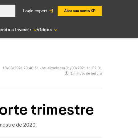
login expert
Abra sua conta XP
enda a Investir
Vídeos
18/03/2021 23:48:51 • Atualizado em 31/03/2021 11:32:01
1 minuto de leitura
orte trimestre
imestre de 2020.