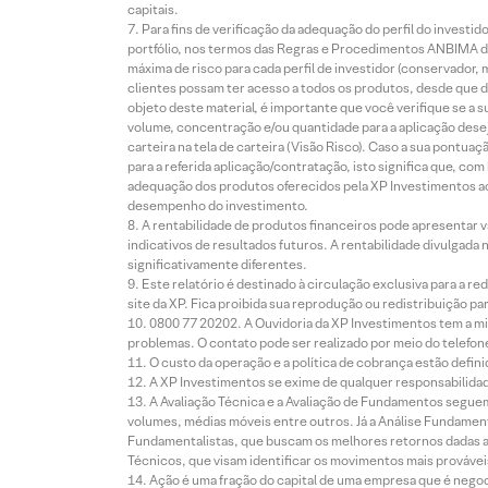
capitais.
Para fins de verificação da adequação do perfil do invest
portfólio, nos termos das Regras e Procedimentos ANBIMA de
máxima de risco para cada perfil de investidor (conservado
clientes possam ter acesso a todos os produtos, desde que de
objeto deste material, é importante que você verifique se a
volume, concentração e/ou quantidade para a aplicação dese
carteira na tela de carteira (Visão Risco). Caso a sua pontu
para a referida aplicação/contratação, isto significa que, co
adequação dos produtos oferecidos pela XP Investimentos ao
desempenho do investimento.
A rentabilidade de produtos financeiros pode apresentar
indicativos de resultados futuros. A rentabilidade divulgada
significativamente diferentes.
Este relatório é destinado à circulação exclusiva para a 
site da XP. Fica proibida sua reprodução ou redistribuição p
0800 77 20202. A Ouvidoria da XP Investimentos tem a mi
problemas. O contato pode ser realizado por meio do telefon
O custo da operação e a política de cobrança estão defini
A XP Investimentos se exime de qualquer responsabilidade
A Avaliação Técnica e a Avaliação de Fundamentos seguem
volumes, médias móveis entre outros. Já a Análise Fundament
Fundamentalistas, que buscam os melhores retornos dadas as
Técnicos, que visam identificar os movimentos mais prováveis 
Ação é uma fração do capital de uma empresa que é negoci