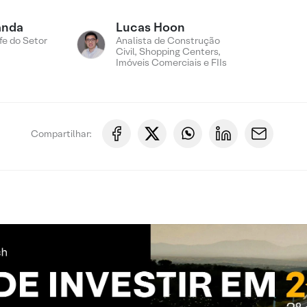
anda
Lucas Hoon
fe do Setor
Analista de Construção
Civil, Shopping Centers,
Imóveis Comerciais e FIIs
Compartilhar: