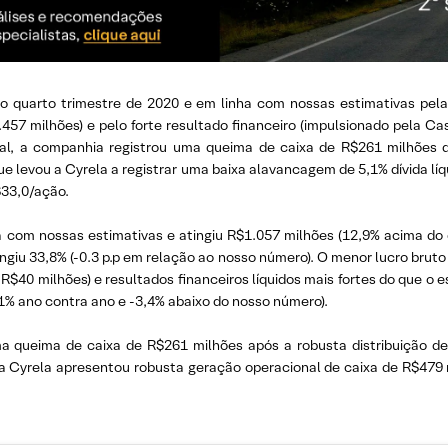
ao quarto trimestre de 2020 e em linha com nossas estimativas pe
457 milhões) e pelo forte resultado financeiro (impulsionado pela C
ial, a companhia registrou uma queima de caixa de R$261 milhões de
e levou a Cyrela a registrar uma baixa alavancagem de 5,1% dívida líq
33,0/ação.
ha com nossas estimativas e atingiu R$1.057 milhões (12,9% acima do
ngiu 33,8% (-0.3 p.p em relação ao nosso número). O menor lucro brut
R$40 milhões) e resultados financeiros líquidos mais fortes do que 
,1% ano contra ano e -3,4% abaixo do nosso número).
a queima de caixa de R$261 milhões após a robusta distribuição de
, a Cyrela apresentou robusta geração operacional de caixa de R$47