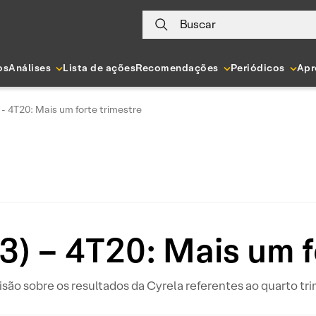
Buscar
os
Análises
Lista de ações
Recomendações
Periódicos
Apr
- 4T20: Mais um forte trimestre
) – 4T20: Mais um f
isão sobre os resultados da Cyrela referentes ao quarto tr