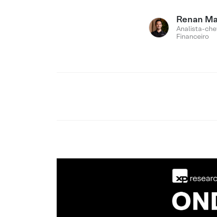
Renan M
Analista-che
Financeiro