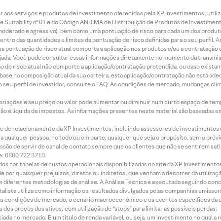
idor aos serviços e produtos de investimento oferecidos pela XP Investimentos, uti
 Suitability nº 01 e do Código ANBIMA de Distribuição de Produtos de Investimen
r, moderado e agressivo), bem como uma pontuação de risco para cada um dos produ
ntro das quantidades e limites da pontuação de risco definidas para o seu perfil. A
 sua pontuação de risco atual comporta a aplicação nos produtos e/ou a contratação
jada. Você pode consultar essas informações diretamente no momento da transmissã
ação de risco atual não comporte a aplicação/contratação pretendida, ou caso exista
m base na composição atual da sua carteira, esta aplicação/contratação não está ad
 seu perfil de investidor, consulte o FAQ. As condições de mercado, mudanças cl
 variações e seu preço ou valor pode aumentar ou diminuir num curto espaço de t
 não é líquida de impostos. As informações presentes neste material são baseadas e
rede de relacionamento da XP Investimentos, incluindo assessores de investimentos
ara qualquer pessoa, no todo ou em parte, qualquer que seja o propósito, sem o pr
ssão de servir de canal de contato sempre que os clientes que não se sentirem sat
e: 0800 722 3710.
dos nas tabelas de custos operacionais disponibilizadas no site da XP Investimento
 por quaisquer prejuízos, diretos ou indiretos, que venham a decorrer da utilizaç
 diferentes metodologias de análise. A Análise Técnica é executada seguindo conc
alista utiliza como informação os resultados divulgados pelas companhias emissora
 condições de mercado, o cenário macroeconômico e os eventos específicos da em
dos preços dos ativos, com utilização de “stops” para limitar as possíveis perdas.
ada no mercado. É um título de renda variável, ou seja, um investimento no qual a r