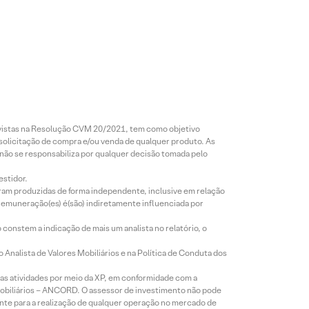
revistas na Resolução CVM 20/2021, tem como objetivo
 solicitação de compra e/ou venda de qualquer produto. As
 não se responsabiliza por qualquer decisão tomada pelo
estidor.
foram produzidas de forma independente, inclusive em relação
 remuneração(es) é(são) indiretamente influenciada por
constem a indicação de mais um analista no relatório, o
Analista de Valores Mobiliários e na Política de Conduta dos
s atividades por meio da XP, em conformidade com a
Mobiliários – ANCORD. O assessor de investimento não pode
iente para a realização de qualquer operação no mercado de