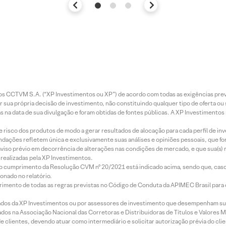
entos CCTVM S.A. (“XP Investimentos ou XP”) de acordo com todas as exigências p
r sua própria decisão de investimento, não constituindo qualquer tipo de oferta ou
s na data de sua divulgação e foram obtidas de fontes públicas. A XP Investimentos
e risco dos produtos de modo a gerar resultados de alocação para cada perfil de inv
mendações refletem única e exclusivamente suas análises e opiniões pessoais, que 
aviso prévio em decorrência de alterações nas condições de mercado, e que sua(s)
realizadas pela XP Investimentos.
lo cumprimento da Resolução CVM nº 20/2021 está indicado acima, sendo que, caso 
onado no relatório.
imento de todas as regras previstas no Código de Conduta da APIMEC Brasil para o 
ados da XP Investimentos ou por assessores de investimento que desempenham sua
os na Associação Nacional das Corretoras e Distribuidoras de Títulos e Valores 
de clientes, devendo atuar como intermediário e solicitar autorização prévia do cl