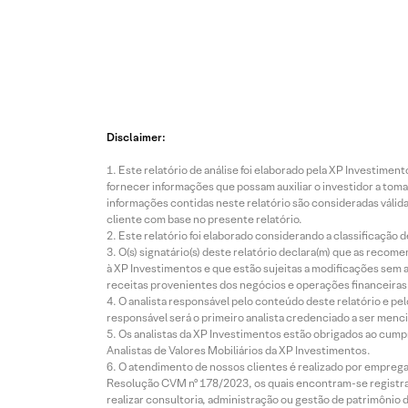
Disclaimer:
Este relatório de análise foi elaborado pela XP Investim
fornecer informações que possam auxiliar o investidor a toma
informações contidas neste relatório são consideradas válida
cliente com base no presente relatório.
Este relatório foi elaborado considerando a classificação d
O(s) signatário(s) deste relatório declara(m) que as reco
à XP Investimentos e que estão sujeitas a modificações sem 
receitas provenientes dos negócios e operações financeiras 
O analista responsável pelo conteúdo deste relatório e pe
responsável será o primeiro analista credenciado a ser menci
Os analistas da XP Investimentos estão obrigados ao cumpr
Analistas de Valores Mobiliários da XP Investimentos.
O atendimento de nossos clientes é realizado por empreg
Resolução CVM nº 178/2023, os quais encontram-se registrad
realizar consultoria, administração ou gestão de patrimônio 