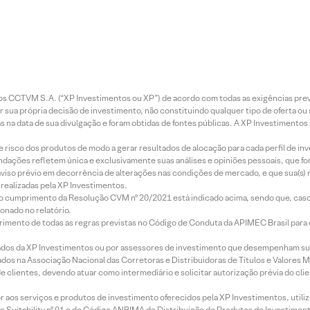
entos CCTVM S.A. (“XP Investimentos ou XP”) de acordo com todas as exigências p
r sua própria decisão de investimento, não constituindo qualquer tipo de oferta ou
s na data de sua divulgação e foram obtidas de fontes públicas. A XP Investimentos
e risco dos produtos de modo a gerar resultados de alocação para cada perfil de inv
mendações refletem única e exclusivamente suas análises e opiniões pessoais, que 
aviso prévio em decorrência de alterações nas condições de mercado, e que sua(s)
realizadas pela XP Investimentos.
lo cumprimento da Resolução CVM nº 20/2021 está indicado acima, sendo que, caso 
onado no relatório.
imento de todas as regras previstas no Código de Conduta da APIMEC Brasil para o 
ados da XP Investimentos ou por assessores de investimento que desempenham sua
os na Associação Nacional das Corretoras e Distribuidoras de Títulos e Valores 
de clientes, devendo atuar como intermediário e solicitar autorização prévia do cl
idor aos serviços e produtos de investimento oferecidos pela XP Investimentos, uti
 Suitability nº 01 e do Código ANBIMA de Distribuição de Produtos de Investimen