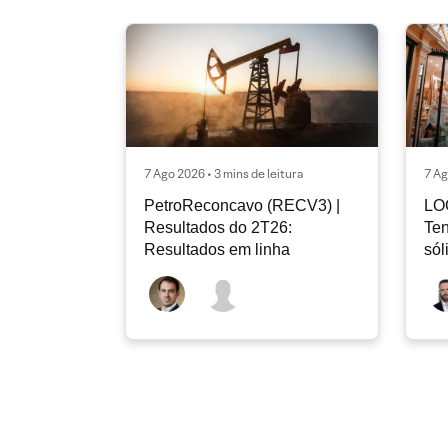
7 Ago 2026 • 3 mins de leitura
7 Ag
PetroReconcavo (RECV3) |
LO
Resultados do 2T26:
Ten
Resultados em linha
sól
rec