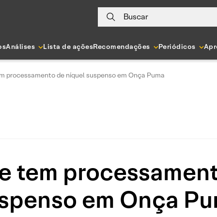
Buscar
os
Análises
Lista de ações
Recomendações
Periódicos
Apr
tem processamento de níquel suspenso em Onça Puma
le tem processament
spenso em Onça P