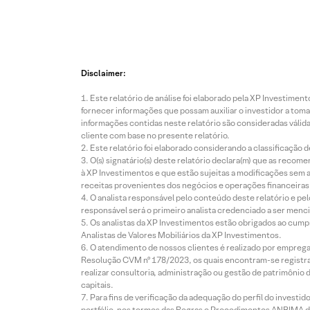
Disclaimer:
Este relatório de análise foi elaborado pela XP Investim
fornecer informações que possam auxiliar o investidor a toma
informações contidas neste relatório são consideradas válida
cliente com base no presente relatório.
Este relatório foi elaborado considerando a classificação d
O(s) signatário(s) deste relatório declara(m) que as reco
à XP Investimentos e que estão sujeitas a modificações sem 
receitas provenientes dos negócios e operações financeiras 
O analista responsável pelo conteúdo deste relatório e pe
responsável será o primeiro analista credenciado a ser menci
Os analistas da XP Investimentos estão obrigados ao cumpr
Analistas de Valores Mobiliários da XP Investimentos.
O atendimento de nossos clientes é realizado por empreg
Resolução CVM nº 178/2023, os quais encontram-se registrad
realizar consultoria, administração ou gestão de patrimônio 
capitais.
Para fins de verificação da adequação do perfil do invest
portfólio, nos termos das Regras e Procedimentos ANBIMA de