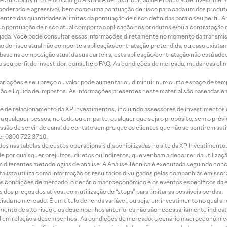
r, moderado e agressivo), bem como uma pontuação de risco para cada um dos produ
ntro das quantidades e limites da pontuação de risco definidas para o seu perfil. A
 sua pontuação de risco atual comporta a aplicação nos produtos e/ou a contratação
jada. Você pode consultar essas informações diretamente no momento da transmissã
ação de risco atual não comporte a aplicação/contratação pretendida, ou caso exista
m base na composição atual da sua carteira, esta aplicação/contratação não está ad
 seu perfil de investidor, consulte o FAQ. As condições de mercado, mudanças cl
 variações e seu preço ou valor pode aumentar ou diminuir num curto espaço de t
 não é líquida de impostos. As informações presentes neste material são baseadas e
rede de relacionamento da XP Investimentos, incluindo assessores de investimentos
ara qualquer pessoa, no todo ou em parte, qualquer que seja o propósito, sem o pr
ssão de servir de canal de contato sempre que os clientes que não se sentirem sat
e: 0800 722 3710.
dos nas tabelas de custos operacionais disponibilizadas no site da XP Investimento
 por quaisquer prejuízos, diretos ou indiretos, que venham a decorrer da utilizaç
 diferentes metodologias de análise. A Análise Técnica é executada seguindo conc
alista utiliza como informação os resultados divulgados pelas companhias emissora
 condições de mercado, o cenário macroeconômico e os eventos específicos da em
dos preços dos ativos, com utilização de “stops” para limitar as possíveis perdas.
ada no mercado. É um título de renda variável, ou seja, um investimento no qual a r
mento de alto risco e os desempenhos anteriores não são necessariamente indicat
terial em relação a desempenhos. As condições de mercado, o cenário macroeconômi