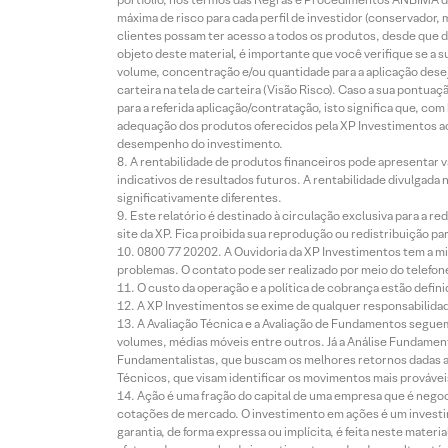
máxima de risco para cada perfil de investidor (conservado
clientes possam ter acesso a todos os produtos, desde que de
objeto deste material, é importante que você verifique se a
volume, concentração e/ou quantidade para a aplicação dese
carteira na tela de carteira (Visão Risco). Caso a sua pontu
para a referida aplicação/contratação, isto significa que, co
adequação dos produtos oferecidos pela XP Investimentos ao
desempenho do investimento.
A rentabilidade de produtos financeiros pode apresentar
indicativos de resultados futuros. A rentabilidade divulgada
significativamente diferentes.
Este relatório é destinado à circulação exclusiva para a 
site da XP. Fica proibida sua reprodução ou redistribuição p
0800 77 20202. A Ouvidoria da XP Investimentos tem a mi
problemas. O contato pode ser realizado por meio do telefon
O custo da operação e a política de cobrança estão defini
A XP Investimentos se exime de qualquer responsabilidade
A Avaliação Técnica e a Avaliação de Fundamentos seguem
volumes, médias móveis entre outros. Já a Análise Fundament
Fundamentalistas, que buscam os melhores retornos dadas as
Técnicos, que visam identificar os movimentos mais prováveis 
Ação é uma fração do capital de uma empresa que é negoci
cotações de mercado. O investimento em ações é um investi
garantia, de forma expressa ou implícita, é feita neste ma