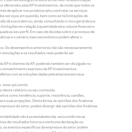
tos oferecidos pela XP Investimentos, de modo que todos os
ntes de aplicar nos produtos e/ou contratar os serviços
 dos serviços em questão, bem como se há limitações de
o da sua ordem ou, ainda, consultando o risco geral da sua
m limitações em relação à quantidade e/ou volume financeiro
equada ao seu perfil. Em caso de dúvidas sobre o processo de
imáticas e o cenário macroeconômico podem afetar o
empo. Os desempenhos anteriores não são necessariamente
m simulações e os resultados reais poderão ser
 da XP e clientes da XP, podendo também ser divulgado no
évio consentimento expresso da XP Investimentos.
isfeitos com as soluções dadas pela empresa aos seus
s: www.xpi.com.br.
ão deste relatório ou seu conteúdo.
eitos como tendência, suporte, resistência, candles,
s e suas projeções. Desta forma, as opiniões dos Analistas
presa e do setor, podem divergir das opiniões dos Analistas
entabilidade não é preestabelecida, varia conforme as
ivos de resultados futuros e nenhuma declaração ou
co, os eventos específicos da empresa e do setor podem