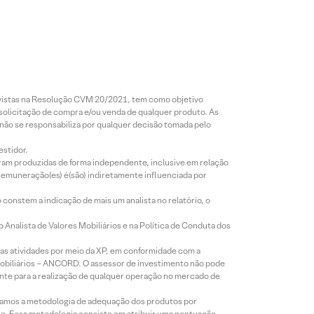
revistas na Resolução CVM 20/2021, tem como objetivo
 solicitação de compra e/ou venda de qualquer produto. As
 não se responsabiliza por qualquer decisão tomada pelo
estidor.
foram produzidas de forma independente, inclusive em relação
 remuneração(es) é(são) indiretamente influenciada por
constem a indicação de mais um analista no relatório, o
Analista de Valores Mobiliários e na Política de Conduta dos
s atividades por meio da XP, em conformidade com a
Mobiliários – ANCORD. O assessor de investimento não pode
iente para a realização de qualquer operação no mercado de
lizamos a metodologia de adequação dos produtos por
to. Essa metodologia consiste em atribuir uma pontuação