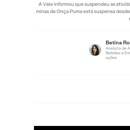
A Vale informou que suspendeu as ativid
minas de Onça Puma está suspensa desde s
Betina R
Analista de 
Bebidas e Es
ações