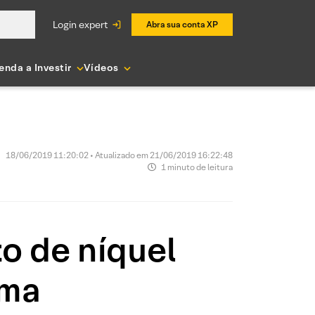
login expert
Abra sua conta XP
enda a Investir
Vídeos
18/06/2019 11:20:02 • Atualizado em 21/06/2019 16:22:48
1 minuto de leitura
o de níquel
uma