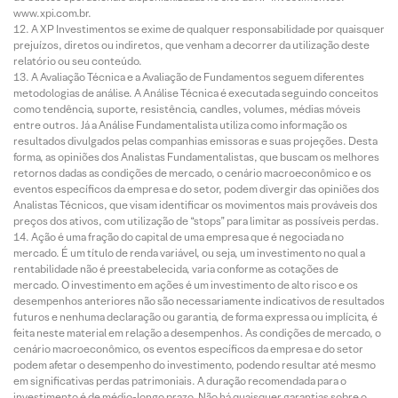
www.xpi.com.br.
A XP Investimentos se exime de qualquer responsabilidade por quaisquer
prejuízos, diretos ou indiretos, que venham a decorrer da utilização deste
relatório ou seu conteúdo.
A Avaliação Técnica e a Avaliação de Fundamentos seguem diferentes
metodologias de análise. A Análise Técnica é executada seguindo conceitos
como tendência, suporte, resistência, candles, volumes, médias móveis
entre outros. Já a Análise Fundamentalista utiliza como informação os
resultados divulgados pelas companhias emissoras e suas projeções. Desta
forma, as opiniões dos Analistas Fundamentalistas, que buscam os melhores
retornos dadas as condições de mercado, o cenário macroeconômico e os
eventos específicos da empresa e do setor, podem divergir das opiniões dos
Analistas Técnicos, que visam identificar os movimentos mais prováveis dos
preços dos ativos, com utilização de “stops” para limitar as possíveis perdas.
Ação é uma fração do capital de uma empresa que é negociada no
mercado. É um título de renda variável, ou seja, um investimento no qual a
rentabilidade não é preestabelecida, varia conforme as cotações de
mercado. O investimento em ações é um investimento de alto risco e os
desempenhos anteriores não são necessariamente indicativos de resultados
futuros e nenhuma declaração ou garantia, de forma expressa ou implícita, é
feita neste material em relação a desempenhos. As condições de mercado, o
cenário macroeconômico, os eventos específicos da empresa e do setor
podem afetar o desempenho do investimento, podendo resultar até mesmo
em significativas perdas patrimoniais. A duração recomendada para o
investimento é de médio-longo prazo. Não há quaisquer garantias sobre o