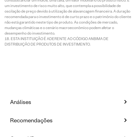
consubstanciar um índice, uma taxa, um valor mobiliário ou produto físico. É
um investimento de risco muito alto, que contempla a possibilidade de
oscilação de preço devido à utilização de alavancagem financeira. A duração
recomendada para o investimento é de curto prazo e o patrimônio do cliente
não está garantido neste tipo de produto. As condições de mercado,
mudanças climáticas e o cenário macroeconômico podem afetar o
desempenho do investimento.
ESTA INSTITUIÇÃO É ADERENTE AO CÓDIGO ANBIMA DE
DISTRIBUIÇÃO DE PRODUTOS DE INVESTIMENTO.
Análises
Recomendações