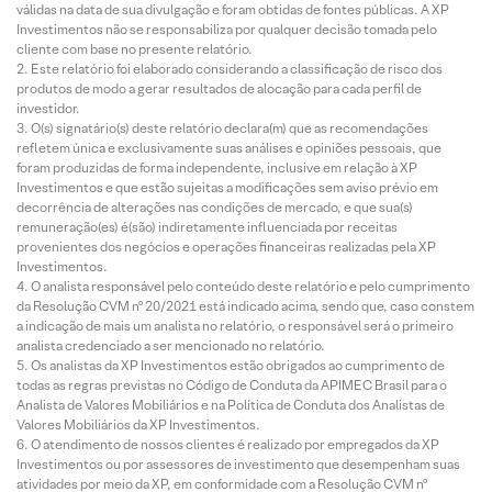
válidas na data de sua divulgação e foram obtidas de fontes públicas. A XP
Investimentos não se responsabiliza por qualquer decisão tomada pelo
cliente com base no presente relatório.
Este relatório foi elaborado considerando a classificação de risco dos
produtos de modo a gerar resultados de alocação para cada perfil de
investidor.
O(s) signatário(s) deste relatório declara(m) que as recomendações
refletem única e exclusivamente suas análises e opiniões pessoais, que
foram produzidas de forma independente, inclusive em relação à XP
Investimentos e que estão sujeitas a modificações sem aviso prévio em
decorrência de alterações nas condições de mercado, e que sua(s)
remuneração(es) é(são) indiretamente influenciada por receitas
provenientes dos negócios e operações financeiras realizadas pela XP
Investimentos.
O analista responsável pelo conteúdo deste relatório e pelo cumprimento
da Resolução CVM nº 20/2021 está indicado acima, sendo que, caso constem
a indicação de mais um analista no relatório, o responsável será o primeiro
analista credenciado a ser mencionado no relatório.
Os analistas da XP Investimentos estão obrigados ao cumprimento de
todas as regras previstas no Código de Conduta da APIMEC Brasil para o
Analista de Valores Mobiliários e na Política de Conduta dos Analistas de
Valores Mobiliários da XP Investimentos.
O atendimento de nossos clientes é realizado por empregados da XP
Investimentos ou por assessores de investimento que desempenham suas
atividades por meio da XP, em conformidade com a Resolução CVM nº