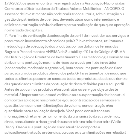
178/2023, os quais encontram-se registrados na Associação Nacional das
Corretoras e Distribuidoras de Títulos e Valores Mobiliários – ANCORD. O
assessor de investimento não pode realizar consultoria, administração ou
gestão de patrimônio de clientes, devendo atuar como intermediário e
solicitar autorização prévia do cliente para a realização de qualquer operação
no mercado de capitais.
Para fins de verificação da adequação do perfil do investidor aos serviços e
produtos de investimento oferecidos pela XP Investimentos, utilizamos a
metodologia de adequação dos produtos por portfólio, nos termos das
Regras e Procedimentos ANBIMA de Suitability nº 01 e do Código ANBIMA
de Distribuição de Produtos de Investimento. Essa metodologia consiste em
atribuir uma pontuação máxima de risco para cada perfil de investidor
(conservador, moderado e agressivo), bem como uma pontuação de risco
para cada um dos produtos oferecidos pela XP Investimentos, de modo que
todos os clientes possam ter acesso a todos os produtos, desde que dentro
das quantidades e limites da pontuação de risco definidas para o seu perfil.
Antes de aplicar nos produtos e/ou contratar os serviços objeto deste
material, é importante que você verifique se a sua pontuação de risco atual
comporta a aplicação nos produtos e/ou a contratação dos serviços em
questão, bem como se há limitações de volume, concentração e/ou
quantidade para a aplicação desejada. Você pode consultar essas
informações diretamente no momento da transmissão da sua ordem ou,
ainda, consultando o risco geral da sua carteira na tela de carteira (Visão
Risco). Caso a sua pontuação de risco atual não comporte a
aplicação/contratação pretendida, ou caso existam limitações em relação à