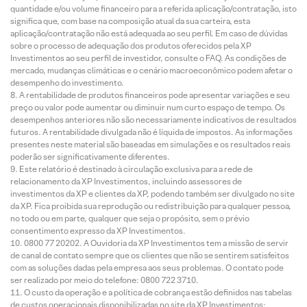
quantidade e/ou volume financeiro para a referida aplicação/contratação, isto
significa que, com base na composição atual da sua carteira, esta
aplicação/contratação não está adequada ao seu perfil. Em caso de dúvidas
sobre o processo de adequação dos produtos oferecidos pela XP
Investimentos ao seu perfil de investidor, consulte o FAQ. As condições de
mercado, mudanças climáticas e o cenário macroeconômico podem afetar o
desempenho do investimento.
A rentabilidade de produtos financeiros pode apresentar variações e seu
preço ou valor pode aumentar ou diminuir num curto espaço de tempo. Os
desempenhos anteriores não são necessariamente indicativos de resultados
futuros. A rentabilidade divulgada não é líquida de impostos. As informações
presentes neste material são baseadas em simulações e os resultados reais
poderão ser significativamente diferentes.
Este relatório é destinado à circulação exclusiva para a rede de
relacionamento da XP Investimentos, incluindo assessores de
investimentos da XP e clientes da XP, podendo também ser divulgado no site
da XP. Fica proibida sua reprodução ou redistribuição para qualquer pessoa,
no todo ou em parte, qualquer que seja o propósito, sem o prévio
consentimento expresso da XP Investimentos.
0800 77 20202. A Ouvidoria da XP Investimentos tem a missão de servir
de canal de contato sempre que os clientes que não se sentirem satisfeitos
com as soluções dadas pela empresa aos seus problemas. O contato pode
ser realizado por meio do telefone: 0800 722 3710.
O custo da operação e a política de cobrança estão definidos nas tabelas
de custos operacionais disponibilizadas no site da XP Investimentos: