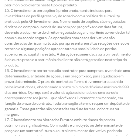
patrimônio do cliente neste tipo de produto.
O investimento em opções é preferencialmente indicado para
investidores de perfil agressivo, de acordo com a política de suitability
praticada pela XP Investimentos. No mercado de opções, são negociados
direitos de compra ou venda de um bem por preço fixado em data futura,
devendo o adquirente do direito negociado pagar um prêmio ao vendedor tal
como num acordo seguro. As operações com esses derivativos são
consideradas de risco muito alto por apresentarem altas relações de risco e
retorno e algumas posições apresentarem a possibilidade de perdas
superiores ao capital investido. A duração recomendada para o investimento
é de curto prazo e o patrimônio do cliente não está garantido neste tipo de
produto.
O investimento em termos são contratos para compra ou a venda de uma
determinada quantidade de ações, a um preço fixado, para liquidação em
prazo determinado. O prazo do contrato a Termo é livremente escolhido
pelos investidores, obedecendo o prazo mínimo de 16 dias e máximo de 999
dias corridos. O preço será o valor da ação adicionado de uma parcela
correspondente aos juros – que são fixados livremente em mercado, em
função do prazo do contrato. Toda transação a termo requer um depósito de
garantia. Essas garantias são prestadas em duas formas: cobertura ou
margem.
O investimento em Mercados Futuros embute riscos de perdas
patrimoniais significativos. Commodity é um objeto ou determinante de
preço de um contrato futuro ou outro instrumento derivativo, podendo