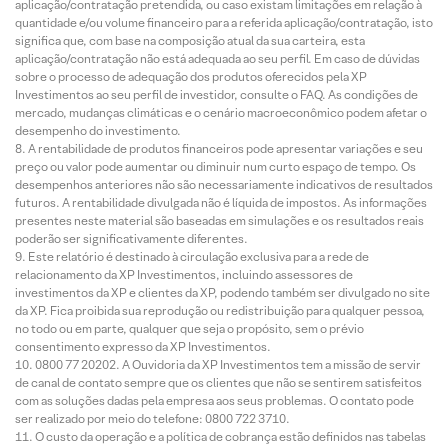
aplicação/contratação pretendida, ou caso existam limitações em relação à
quantidade e/ou volume financeiro para a referida aplicação/contratação, isto
significa que, com base na composição atual da sua carteira, esta
aplicação/contratação não está adequada ao seu perfil. Em caso de dúvidas
sobre o processo de adequação dos produtos oferecidos pela XP
Investimentos ao seu perfil de investidor, consulte o FAQ. As condições de
mercado, mudanças climáticas e o cenário macroeconômico podem afetar o
desempenho do investimento.
A rentabilidade de produtos financeiros pode apresentar variações e seu
preço ou valor pode aumentar ou diminuir num curto espaço de tempo. Os
desempenhos anteriores não são necessariamente indicativos de resultados
futuros. A rentabilidade divulgada não é líquida de impostos. As informações
presentes neste material são baseadas em simulações e os resultados reais
poderão ser significativamente diferentes.
Este relatório é destinado à circulação exclusiva para a rede de
relacionamento da XP Investimentos, incluindo assessores de
investimentos da XP e clientes da XP, podendo também ser divulgado no site
da XP. Fica proibida sua reprodução ou redistribuição para qualquer pessoa,
no todo ou em parte, qualquer que seja o propósito, sem o prévio
consentimento expresso da XP Investimentos.
0800 77 20202. A Ouvidoria da XP Investimentos tem a missão de servir
de canal de contato sempre que os clientes que não se sentirem satisfeitos
com as soluções dadas pela empresa aos seus problemas. O contato pode
ser realizado por meio do telefone: 0800 722 3710.
O custo da operação e a política de cobrança estão definidos nas tabelas