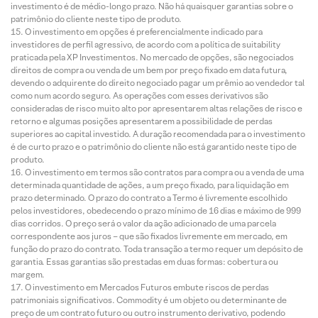
investimento é de médio-longo prazo. Não há quaisquer garantias sobre o
patrimônio do cliente neste tipo de produto.
O investimento em opções é preferencialmente indicado para
investidores de perfil agressivo, de acordo com a política de suitability
praticada pela XP Investimentos. No mercado de opções, são negociados
direitos de compra ou venda de um bem por preço fixado em data futura,
devendo o adquirente do direito negociado pagar um prêmio ao vendedor tal
como num acordo seguro. As operações com esses derivativos são
consideradas de risco muito alto por apresentarem altas relações de risco e
retorno e algumas posições apresentarem a possibilidade de perdas
superiores ao capital investido. A duração recomendada para o investimento
é de curto prazo e o patrimônio do cliente não está garantido neste tipo de
produto.
O investimento em termos são contratos para compra ou a venda de uma
determinada quantidade de ações, a um preço fixado, para liquidação em
prazo determinado. O prazo do contrato a Termo é livremente escolhido
pelos investidores, obedecendo o prazo mínimo de 16 dias e máximo de 999
dias corridos. O preço será o valor da ação adicionado de uma parcela
correspondente aos juros – que são fixados livremente em mercado, em
função do prazo do contrato. Toda transação a termo requer um depósito de
garantia. Essas garantias são prestadas em duas formas: cobertura ou
margem.
O investimento em Mercados Futuros embute riscos de perdas
patrimoniais significativos. Commodity é um objeto ou determinante de
preço de um contrato futuro ou outro instrumento derivativo, podendo