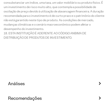
consubstanciar um índice, uma taxa, um valor mobiliário ou produto físico. É
um investimento de risco muito alto, que contempla a possibilidade de
oscilação de preço devido à utilização de alavancagem financeira. A duração
recomendada para o investimento é de curto prazo e o patrimônio do cliente
não está garantido neste tipo de produto. As condições de mercado,
mudanças climáticas e o cenário macroeconômico podem afetar o
desempenho do investimento.
ESTA INSTITUIÇÃO É ADERENTE AO CÓDIGO ANBIMA DE
DISTRIBUIÇÃO DE PRODUTOS DE INVESTIMENTO.
Análises
Recomendações