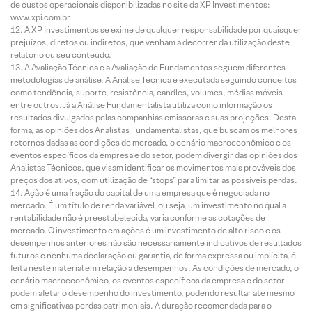
de custos operacionais disponibilizadas no site da XP Investimentos:
www.xpi.com.br.
A XP Investimentos se exime de qualquer responsabilidade por quaisquer
prejuízos, diretos ou indiretos, que venham a decorrer da utilização deste
relatório ou seu conteúdo.
A Avaliação Técnica e a Avaliação de Fundamentos seguem diferentes
metodologias de análise. A Análise Técnica é executada seguindo conceitos
como tendência, suporte, resistência, candles, volumes, médias móveis
entre outros. Já a Análise Fundamentalista utiliza como informação os
resultados divulgados pelas companhias emissoras e suas projeções. Desta
forma, as opiniões dos Analistas Fundamentalistas, que buscam os melhores
retornos dadas as condições de mercado, o cenário macroeconômico e os
eventos específicos da empresa e do setor, podem divergir das opiniões dos
Analistas Técnicos, que visam identificar os movimentos mais prováveis dos
preços dos ativos, com utilização de “stops” para limitar as possíveis perdas.
Ação é uma fração do capital de uma empresa que é negociada no
mercado. É um título de renda variável, ou seja, um investimento no qual a
rentabilidade não é preestabelecida, varia conforme as cotações de
mercado. O investimento em ações é um investimento de alto risco e os
desempenhos anteriores não são necessariamente indicativos de resultados
futuros e nenhuma declaração ou garantia, de forma expressa ou implícita, é
feita neste material em relação a desempenhos. As condições de mercado, o
cenário macroeconômico, os eventos específicos da empresa e do setor
podem afetar o desempenho do investimento, podendo resultar até mesmo
em significativas perdas patrimoniais. A duração recomendada para o