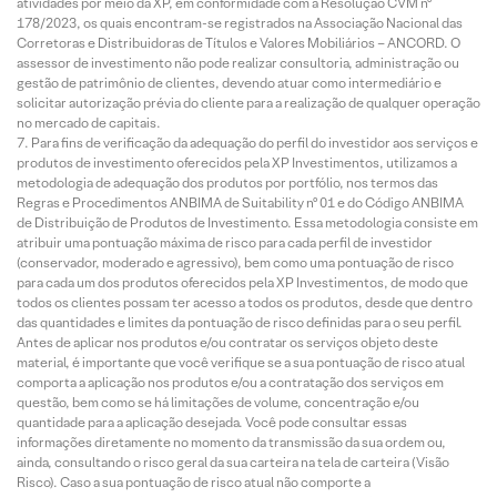
atividades por meio da XP, em conformidade com a Resolução CVM nº
178/2023, os quais encontram-se registrados na Associação Nacional das
Corretoras e Distribuidoras de Títulos e Valores Mobiliários – ANCORD. O
assessor de investimento não pode realizar consultoria, administração ou
gestão de patrimônio de clientes, devendo atuar como intermediário e
solicitar autorização prévia do cliente para a realização de qualquer operação
no mercado de capitais.
Para fins de verificação da adequação do perfil do investidor aos serviços e
produtos de investimento oferecidos pela XP Investimentos, utilizamos a
metodologia de adequação dos produtos por portfólio, nos termos das
Regras e Procedimentos ANBIMA de Suitability nº 01 e do Código ANBIMA
de Distribuição de Produtos de Investimento. Essa metodologia consiste em
atribuir uma pontuação máxima de risco para cada perfil de investidor
(conservador, moderado e agressivo), bem como uma pontuação de risco
para cada um dos produtos oferecidos pela XP Investimentos, de modo que
todos os clientes possam ter acesso a todos os produtos, desde que dentro
das quantidades e limites da pontuação de risco definidas para o seu perfil.
Antes de aplicar nos produtos e/ou contratar os serviços objeto deste
material, é importante que você verifique se a sua pontuação de risco atual
comporta a aplicação nos produtos e/ou a contratação dos serviços em
questão, bem como se há limitações de volume, concentração e/ou
quantidade para a aplicação desejada. Você pode consultar essas
informações diretamente no momento da transmissão da sua ordem ou,
ainda, consultando o risco geral da sua carteira na tela de carteira (Visão
Risco). Caso a sua pontuação de risco atual não comporte a