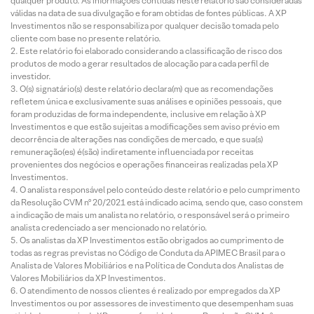
qualquer produto. As informações contidas neste relatório são consideradas
válidas na data de sua divulgação e foram obtidas de fontes públicas. A XP
Investimentos não se responsabiliza por qualquer decisão tomada pelo
cliente com base no presente relatório.
Este relatório foi elaborado considerando a classificação de risco dos
produtos de modo a gerar resultados de alocação para cada perfil de
investidor.
O(s) signatário(s) deste relatório declara(m) que as recomendações
refletem única e exclusivamente suas análises e opiniões pessoais, que
foram produzidas de forma independente, inclusive em relação à XP
Investimentos e que estão sujeitas a modificações sem aviso prévio em
decorrência de alterações nas condições de mercado, e que sua(s)
remuneração(es) é(são) indiretamente influenciada por receitas
provenientes dos negócios e operações financeiras realizadas pela XP
Investimentos.
O analista responsável pelo conteúdo deste relatório e pelo cumprimento
da Resolução CVM nº 20/2021 está indicado acima, sendo que, caso constem
a indicação de mais um analista no relatório, o responsável será o primeiro
analista credenciado a ser mencionado no relatório.
Os analistas da XP Investimentos estão obrigados ao cumprimento de
todas as regras previstas no Código de Conduta da APIMEC Brasil para o
Analista de Valores Mobiliários e na Política de Conduta dos Analistas de
Valores Mobiliários da XP Investimentos.
O atendimento de nossos clientes é realizado por empregados da XP
Investimentos ou por assessores de investimento que desempenham suas