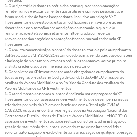
investidor.
O(s) signatário(s) deste relatório declara(m) que as recomendações
refletem única e exclusivamente suas análises e opiniões pessoais, que
foram produzidas de forma independente, inclusive em relação à XP
Investimentos e que estão sujeitas a modificações sem aviso prévio em
decorrência de alterações nas condições de mercado, e que sua(s)
remuneração(es) é(são) indiretamente influenciada por receitas
provenientes dos negócios e operações financeiras realizadas pela XP
Investimentos.
O analista responsável pelo conteúdo deste relatório e pelo cumprimento
da Resolução CVM nº 20/2021 está indicado acima, sendo que, caso constem
a indicação de mais um analista no relatório, o responsável será o primeiro
analista credenciado a ser mencionado no relatório.
Os analistas da XP Investimentos estão obrigados ao cumprimento de
todas as regras previstas no Código de Conduta da APIMEC Brasil para o
Analista de Valores Mobiliários e na Política de Conduta dos Analistas de
Valores Mobiliários da XP Investimentos.
O atendimento de nossos clientes é realizado por empregados da XP
Investimentos ou por assessores de investimento que desempenham suas
atividades por meio da XP, em conformidade com a Resolução CVM nº
178/2023, os quais encontram-se registrados na Associação Nacional das
Corretoras e Distribuidoras de Títulos e Valores Mobiliários – ANCORD. O
assessor de investimento não pode realizar consultoria, administração ou
gestão de patrimônio de clientes, devendo atuar como intermediário e
solicitar autorização prévia do cliente para a realização de qualquer operação