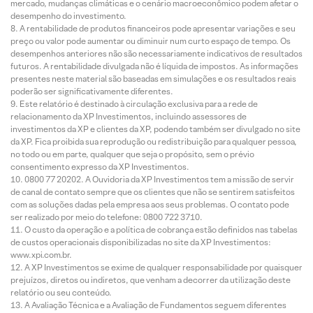
mercado, mudanças climáticas e o cenário macroeconômico podem afetar o
desempenho do investimento.
A rentabilidade de produtos financeiros pode apresentar variações e seu
preço ou valor pode aumentar ou diminuir num curto espaço de tempo. Os
desempenhos anteriores não são necessariamente indicativos de resultados
futuros. A rentabilidade divulgada não é líquida de impostos. As informações
presentes neste material são baseadas em simulações e os resultados reais
poderão ser significativamente diferentes.
Este relatório é destinado à circulação exclusiva para a rede de
relacionamento da XP Investimentos, incluindo assessores de
investimentos da XP e clientes da XP, podendo também ser divulgado no site
da XP. Fica proibida sua reprodução ou redistribuição para qualquer pessoa,
no todo ou em parte, qualquer que seja o propósito, sem o prévio
consentimento expresso da XP Investimentos.
0800 77 20202. A Ouvidoria da XP Investimentos tem a missão de servir
de canal de contato sempre que os clientes que não se sentirem satisfeitos
com as soluções dadas pela empresa aos seus problemas. O contato pode
ser realizado por meio do telefone: 0800 722 3710.
O custo da operação e a política de cobrança estão definidos nas tabelas
de custos operacionais disponibilizadas no site da XP Investimentos:
www.xpi.com.br.
A XP Investimentos se exime de qualquer responsabilidade por quaisquer
prejuízos, diretos ou indiretos, que venham a decorrer da utilização deste
relatório ou seu conteúdo.
A Avaliação Técnica e a Avaliação de Fundamentos seguem diferentes