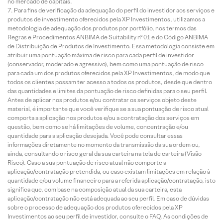
no mercado de capitais.
Para fins de verificação da adequação do perfil do investidor aos serviços e
produtos de investimento oferecidos pela XP Investimentos, utilizamos a
metodologia de adequação dos produtos por portfólio, nos termos das
Regras e Procedimentos ANBIMA de Suitability nº 01 e do Código ANBIMA
de Distribuição de Produtos de Investimento. Essa metodologia consiste em
atribuir uma pontuação máxima de risco para cada perfil de investidor
(conservador, moderado e agressivo), bem como uma pontuação de risco
para cada um dos produtos oferecidos pela XP Investimentos, de modo que
todos os clientes possam ter acesso a todos os produtos, desde que dentro
das quantidades e limites da pontuação de risco definidas para o seu perfil.
Antes de aplicar nos produtos e/ou contratar os serviços objeto deste
material, é importante que você verifique se a sua pontuação de risco atual
comporta a aplicação nos produtos e/ou a contratação dos serviços em
questão, bem como se há limitações de volume, concentração e/ou
quantidade para a aplicação desejada. Você pode consultar essas
informações diretamente no momento da transmissão da sua ordem ou,
ainda, consultando o risco geral da sua carteira na tela de carteira (Visão
Risco). Caso a sua pontuação de risco atual não comporte a
aplicação/contratação pretendida, ou caso existam limitações em relação à
quantidade e/ou volume financeiro para a referida aplicação/contratação, isto
significa que, com base na composição atual da sua carteira, esta
aplicação/contratação não está adequada ao seu perfil. Em caso de dúvidas
sobre o processo de adequação dos produtos oferecidos pela XP
Investimentos ao seu perfil de investidor, consulte o FAQ. As condições de