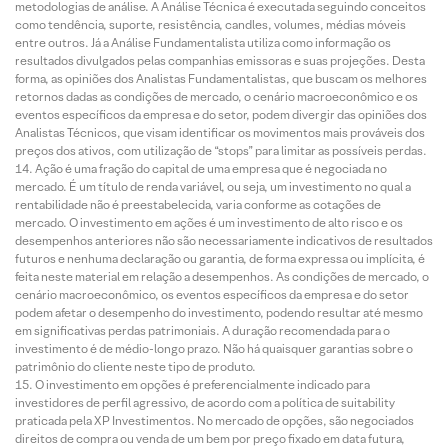
metodologias de análise. A Análise Técnica é executada seguindo conceitos
como tendência, suporte, resistência, candles, volumes, médias móveis
entre outros. Já a Análise Fundamentalista utiliza como informação os
resultados divulgados pelas companhias emissoras e suas projeções. Desta
forma, as opiniões dos Analistas Fundamentalistas, que buscam os melhores
retornos dadas as condições de mercado, o cenário macroeconômico e os
eventos específicos da empresa e do setor, podem divergir das opiniões dos
Analistas Técnicos, que visam identificar os movimentos mais prováveis dos
preços dos ativos, com utilização de “stops” para limitar as possíveis perdas.
Ação é uma fração do capital de uma empresa que é negociada no
mercado. É um título de renda variável, ou seja, um investimento no qual a
rentabilidade não é preestabelecida, varia conforme as cotações de
mercado. O investimento em ações é um investimento de alto risco e os
desempenhos anteriores não são necessariamente indicativos de resultados
futuros e nenhuma declaração ou garantia, de forma expressa ou implícita, é
feita neste material em relação a desempenhos. As condições de mercado, o
cenário macroeconômico, os eventos específicos da empresa e do setor
podem afetar o desempenho do investimento, podendo resultar até mesmo
em significativas perdas patrimoniais. A duração recomendada para o
investimento é de médio-longo prazo. Não há quaisquer garantias sobre o
patrimônio do cliente neste tipo de produto.
O investimento em opções é preferencialmente indicado para
investidores de perfil agressivo, de acordo com a política de suitability
praticada pela XP Investimentos. No mercado de opções, são negociados
direitos de compra ou venda de um bem por preço fixado em data futura,