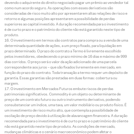
devendo o adquirente do direito negociado pagar um prêmio ao vendedor tal
como num acordo seguro. As operações com esses derivativos são
consideradas de risco muito alto por apresentarem altas relações de risco e
retorno e algumas posições apresentarem a possibilidade de perdas
superiores ao capital investido. A duração recomendada para o investimento
é de curto prazo e o patrimônio do cliente não está garantido neste tipo de
produto.
O investimento em termos são contratos para compra ou a venda de uma
determinada quantidade de ações, a um preço fixado, para liquidação em
prazo determinado. O prazo do contrato a Termo é livremente escolhido
pelos investidores, obedecendo o prazo mínimo de 16 dias e máximo de 999
dias corridos. O preço será o valor da ação adicionado de uma parcela
correspondente aos juros – que são fixados livremente em mercado, em
função do prazo do contrato. Toda transação a termo requer um depósito de
garantia. Essas garantias são prestadas em duas formas: cobertura ou
margem.
O investimento em Mercados Futuros embute riscos de perdas
patrimoniais significativos. Commodity é um objeto ou determinante de
preço de um contrato futuro ou outro instrumento derivativo, podendo
consubstanciar um índice, uma taxa, um valor mobiliário ou produto físico. É
um investimento de risco muito alto, que contempla a possibilidade de
oscilação de preço devido à utilização de alavancagem financeira. A duração
recomendada para o investimento é de curto prazo e o patrimônio do cliente
não está garantido neste tipo de produto. As condições de mercado,
mudanças climáticas e o cenário macroeconômico podem afetar o