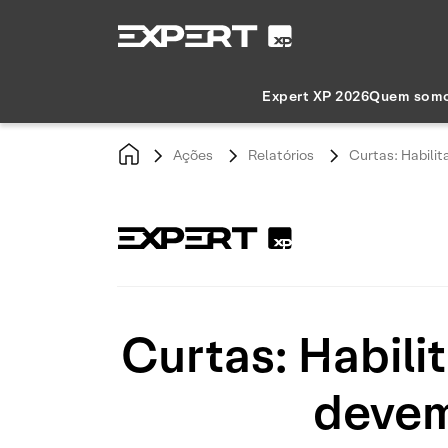
Expert XP 2026
Quem som
Ações
Relatórios
Curtas: Habili
Curtas: Habili
devem