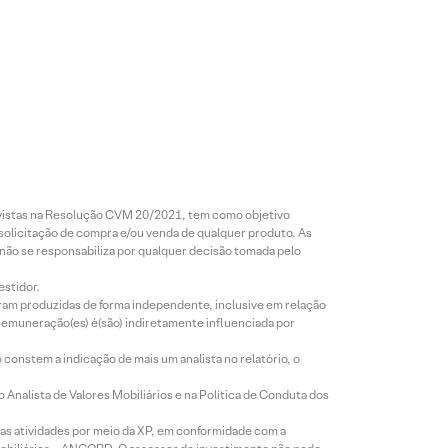
revistas na Resolução CVM 20/2021, tem como objetivo
 solicitação de compra e/ou venda de qualquer produto. As
 não se responsabiliza por qualquer decisão tomada pelo
estidor.
foram produzidas de forma independente, inclusive em relação
 remuneração(es) é(são) indiretamente influenciada por
constem a indicação de mais um analista no relatório, o
Analista de Valores Mobiliários e na Política de Conduta dos
s atividades por meio da XP, em conformidade com a