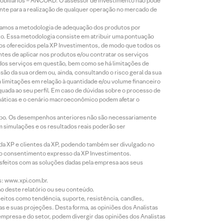
Mobiliários – ANCORD. O assessor de investimento não pode
iente para a realização de qualquer operação no mercado de
lizamos a metodologia de adequação dos produtos por
to. Essa metodologia consiste em atribuir uma pontuação
tos oferecidos pela XP Investimentos, de modo que todos os
ntes de aplicar nos produtos e/ou contratar os serviços
 dos serviços em questão, bem como se há limitações de
o da sua ordem ou, ainda, consultando o risco geral da sua
m limitações em relação à quantidade e/ou volume financeiro
equada ao seu perfil. Em caso de dúvidas sobre o processo de
imáticas e o cenário macroeconômico podem afetar o
empo. Os desempenhos anteriores não são necessariamente
m simulações e os resultados reais poderão ser
 da XP e clientes da XP, podendo também ser divulgado no
évio consentimento expresso da XP Investimentos.
isfeitos com as soluções dadas pela empresa aos seus
s: www.xpi.com.br.
ão deste relatório ou seu conteúdo.
eitos como tendência, suporte, resistência, candles,
s e suas projeções. Desta forma, as opiniões dos Analistas
presa e do setor, podem divergir das opiniões dos Analistas