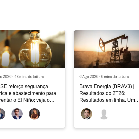
o 2026 • 43 mins de leitura
6 Ago 2026 • 6 mins de leitura
SE reforça segurança
Brava Energia (BRAV3) |
rica e abastecimento para
Resultados do 2T26:
rentar o El Niño; veja o
Resultados em linha. Um
ar Energia XP | Agosto
novo capítulo à frente