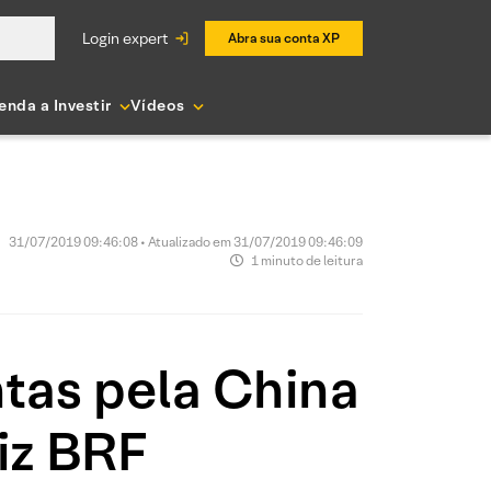
login expert
Abra sua conta XP
enda a Investir
Vídeos
31/07/2019 09:46:08 • Atualizado em 31/07/2019 09:46:09
1 minuto de leitura
ntas pela China
iz BRF