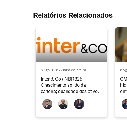
Relatórios Relacionados
6 Ago 2026 • 2 mins de leitura
6 Ag
Inter & Co (INBR32):
CM
Crescimento sólido da
híd
carteira; qualidade dos ativos
enf
continua sendo o principal
Rad
debate