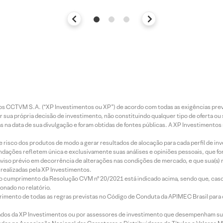
entos CCTVM S.A. (“XP Investimentos ou XP”) de acordo com todas as exigências p
r sua própria decisão de investimento, não constituindo qualquer tipo de oferta ou
s na data de sua divulgação e foram obtidas de fontes públicas. A XP Investimentos
e risco dos produtos de modo a gerar resultados de alocação para cada perfil de inv
mendações refletem única e exclusivamente suas análises e opiniões pessoais, que 
aviso prévio em decorrência de alterações nas condições de mercado, e que sua(s)
realizadas pela XP Investimentos.
lo cumprimento da Resolução CVM nº 20/2021 está indicado acima, sendo que, caso 
onado no relatório.
imento de todas as regras previstas no Código de Conduta da APIMEC Brasil para o 
ados da XP Investimentos ou por assessores de investimento que desempenham sua