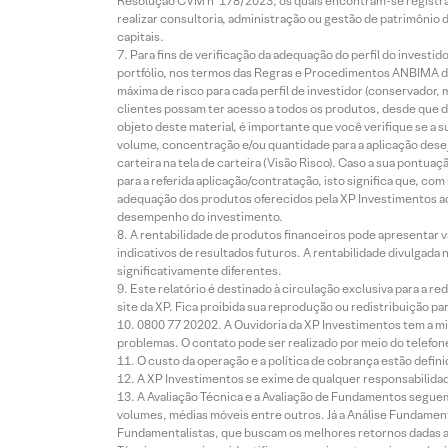
Resolução CVM nº 178/2023, os quais encontram-se registrad
realizar consultoria, administração ou gestão de patrimônio 
capitais.
Para fins de verificação da adequação do perfil do invest
portfólio, nos termos das Regras e Procedimentos ANBIMA de
máxima de risco para cada perfil de investidor (conservado
clientes possam ter acesso a todos os produtos, desde que de
objeto deste material, é importante que você verifique se a
volume, concentração e/ou quantidade para a aplicação dese
carteira na tela de carteira (Visão Risco). Caso a sua pontu
para a referida aplicação/contratação, isto significa que, co
adequação dos produtos oferecidos pela XP Investimentos ao
desempenho do investimento.
A rentabilidade de produtos financeiros pode apresentar
indicativos de resultados futuros. A rentabilidade divulgada
significativamente diferentes.
Este relatório é destinado à circulação exclusiva para a 
site da XP. Fica proibida sua reprodução ou redistribuição p
0800 77 20202. A Ouvidoria da XP Investimentos tem a mi
problemas. O contato pode ser realizado por meio do telefon
O custo da operação e a política de cobrança estão defini
A XP Investimentos se exime de qualquer responsabilidade
A Avaliação Técnica e a Avaliação de Fundamentos seguem
volumes, médias móveis entre outros. Já a Análise Fundament
Fundamentalistas, que buscam os melhores retornos dadas as