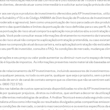
os na Associação Nacional das Corretoras e Distribuidoras de Títulos e Valores 
de clientes, devendo atuar como intermediário e solicitar autorização prévia do cl
idor aos serviços e produtos de investimento oferecidos pela XP Investimentos, uti
 Suitability nº 01 e do Código ANBIMA de Distribuição de Produtos de Investimen
r, moderado e agressivo), bem como uma pontuação de risco para cada um dos produ
ntro das quantidades e limites da pontuação de risco definidas para o seu perfil. A
 sua pontuação de risco atual comporta a aplicação nos produtos e/ou a contratação
jada. Você pode consultar essas informações diretamente no momento da transmissã
ação de risco atual não comporte a aplicação/contratação pretendida, ou caso exista
m base na composição atual da sua carteira, esta aplicação/contratação não está ad
 seu perfil de investidor, consulte o FAQ. As condições de mercado, mudanças cl
 variações e seu preço ou valor pode aumentar ou diminuir num curto espaço de t
 não é líquida de impostos. As informações presentes neste material são baseadas e
rede de relacionamento da XP Investimentos, incluindo assessores de investimentos
ara qualquer pessoa, no todo ou em parte, qualquer que seja o propósito, sem o pr
ssão de servir de canal de contato sempre que os clientes que não se sentirem sat
e: 0800 722 3710.
dos nas tabelas de custos operacionais disponibilizadas no site da XP Investimento
 por quaisquer prejuízos, diretos ou indiretos, que venham a decorrer da utilizaç
 diferentes metodologias de análise. A Análise Técnica é executada seguindo conc
alista utiliza como informação os resultados divulgados pelas companhias emissora
 condições de mercado, o cenário macroeconômico e os eventos específicos da em