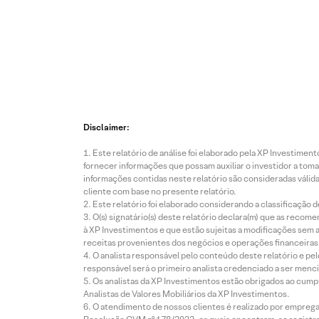
Disclaimer:
Este relatório de análise foi elaborado pela XP Investim
fornecer informações que possam auxiliar o investidor a toma
informações contidas neste relatório são consideradas válida
cliente com base no presente relatório.
Este relatório foi elaborado considerando a classificação d
O(s) signatário(s) deste relatório declara(m) que as reco
à XP Investimentos e que estão sujeitas a modificações sem 
receitas provenientes dos negócios e operações financeiras 
O analista responsável pelo conteúdo deste relatório e pe
responsável será o primeiro analista credenciado a ser menci
Os analistas da XP Investimentos estão obrigados ao cumpr
Analistas de Valores Mobiliários da XP Investimentos.
O atendimento de nossos clientes é realizado por empreg