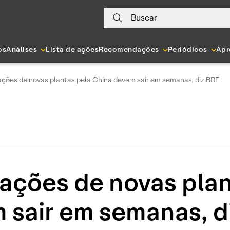
Buscar
os
Análises
Lista de ações
Recomendações
Periódicos
Apr
tações de novas plantas pela China devem sair em semanas, diz BRF
tações de novas pla
 sair em semanas, d