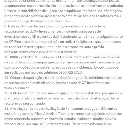
preço ou valor pode aumentar ou diminuir num curto espaço de tempo. Os
desempenhos anteriores não são necessariamente indicativos de resultados
futuros. A rentabilidade divulgada não é líquida de impostos. As informações
presentes neste material são baseadas em simulações e os resultados reais
poderão ser significativamente diferentes.
Este relatório é destinado à circulação exclusiva para a rede de
relacionamento da XP Investimentos, incluindo assessores de
investimentos da XP e clientes da XP, podendo também ser divulgado no site
da XP. Fica proibida sua reprodução ou redistribuição para qualquer pessoa,
no todo ou em parte, qualquer que seja o propósito, sem o prévio
consentimento expresso da XP Investimentos.
0800 77 20202. A Ouvidoria da XP Investimentos tem a missão de servir
de canal de contato sempre que os clientes que não se sentirem satisfeitos
com as soluções dadas pela empresa aos seus problemas. O contato pode
ser realizado por meio do telefone: 0800 722 3710.
O custo da operação e a política de cobrança estão definidos nas tabelas
de custos operacionais disponibilizadas no site da XP Investimentos:
www.xpi.com.br.
A XP Investimentos se exime de qualquer responsabilidade por quaisquer
prejuízos, diretos ou indiretos, que venham a decorrer da utilização deste
relatório ou seu conteúdo.
A Avaliação Técnica e a Avaliação de Fundamentos seguem diferentes
metodologias de análise. A Análise Técnica é executada seguindo conceitos
como tendência, suporte, resistência, candles, volumes, médias móveis
entre outros. Já a Análise Fundamentalista utiliza como informação os