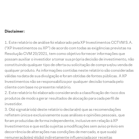
Disclaimer:
Este relatório de análise foi elaborado pela XP Investimentos CCTVM S.A.
(“XP Investimentos ou XP”) de acordo com todas as exigências previstas na
Resolução CVM 20/2021, tem como objetivo fornecer informações que
possam auxiliar o investidor a tomar sua própria decisão de investimento, não
constituindo qualquer tipo de oferta ou solicitação de compra e/ou venda de
qualquer produto. As informações contidas neste relatório são consideradas
válidas na data de sua divulgação e foram obtidas de fontes públicas. A XP
Investimentos não se responsabiliza por qualquer decisão tomada pelo
cliente com base no presente relatório.
Este relatório foi elaborado considerando a classificação de risco dos
produtos de modo a gerar resultados de alocação para cada perfil de
investidor.
O(s) signatário(s) deste relatório declara(m) que as recomendações
refletem única e exclusivamente suas análises e opiniões pessoais, que
foram produzidas de forma independente, inclusive em relação à XP
Investimentos e que estão sujeitas a modificações sem aviso prévio em
decorrência de alterações nas condições de mercado, e que sua(s)
remuneração(es) é(são) indiretamente influenciada por receitas