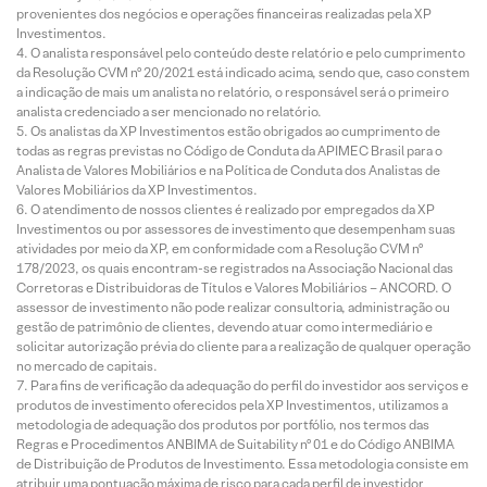
provenientes dos negócios e operações financeiras realizadas pela XP
Investimentos.
O analista responsável pelo conteúdo deste relatório e pelo cumprimento
da Resolução CVM nº 20/2021 está indicado acima, sendo que, caso constem
a indicação de mais um analista no relatório, o responsável será o primeiro
analista credenciado a ser mencionado no relatório.
Os analistas da XP Investimentos estão obrigados ao cumprimento de
todas as regras previstas no Código de Conduta da APIMEC Brasil para o
Analista de Valores Mobiliários e na Política de Conduta dos Analistas de
Valores Mobiliários da XP Investimentos.
O atendimento de nossos clientes é realizado por empregados da XP
Investimentos ou por assessores de investimento que desempenham suas
atividades por meio da XP, em conformidade com a Resolução CVM nº
178/2023, os quais encontram-se registrados na Associação Nacional das
Corretoras e Distribuidoras de Títulos e Valores Mobiliários – ANCORD. O
assessor de investimento não pode realizar consultoria, administração ou
gestão de patrimônio de clientes, devendo atuar como intermediário e
solicitar autorização prévia do cliente para a realização de qualquer operação
no mercado de capitais.
Para fins de verificação da adequação do perfil do investidor aos serviços e
produtos de investimento oferecidos pela XP Investimentos, utilizamos a
metodologia de adequação dos produtos por portfólio, nos termos das
Regras e Procedimentos ANBIMA de Suitability nº 01 e do Código ANBIMA
de Distribuição de Produtos de Investimento. Essa metodologia consiste em
atribuir uma pontuação máxima de risco para cada perfil de investidor