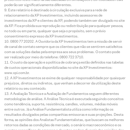
poderão ser significativamente diferentes.
Este relatório é destinado à circulação exclusiva para a rede de
relacionamento da XP Investimentos, incluindo assessores de
investimentos da XP e clientes da XP, podendo também ser divulgado no site
da XP. Fica proibida sua reprodução ou redistribuição para qualquer pessoa,
no todo ou em parte, qualquer que seja o propósito, sem o prévio
consentimento expresso da XP Investimentos.
0800 77 20202. A Ouvidoria da XP Investimentos tem a missão de servir
de canal de contato sempre que os clientes que não se sentirem satisfeitos
com as soluções dadas pela empresa aos seus problemas. O contato pode
ser realizado por meio do telefone: 0800 722 3710.
O custo da operação e a política de cobrança estão definidos nas tabelas
de custos operacionais disponibilizadas no site da XP Investimentos:
www.xpi.com.br.
A XP Investimentos se exime de qualquer responsabilidade por quaisquer
prejuízos, diretos ou indiretos, que venham a decorrer da utilização deste
relatório ou seu conteúdo.
A Avaliação Técnica e a Avaliação de Fundamentos seguem diferentes
metodologias de análise. A Análise Técnica é executada seguindo conceitos
como tendência, suporte, resistência, candles, volumes, médias móveis
entre outros. Já a Análise Fundamentalista utiliza como informação os
resultados divulgados pelas companhias emissoras e suas projeções. Desta
forma, as opiniões dos Analistas Fundamentalistas, que buscam os melhores
retornos dadas as condições de mercado, o cenário macroeconômico e os