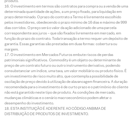
produto.
O investimento em termos são contratos para compra ou a venda de uma
determinada quantidade de ações, a um preço fixado, para liquidação em
prazo determinado. O prazo do contrato a Termo é livremente escolhido
pelos investidores, obedecendo o prazo mínimo de 16 dias e máximo de 999
dias corridos. O preço será o valor da ação adicionado de uma parcela
correspondente aos juros – que são fixados livremente em mercado, em
função do prazo do contrato. Toda transação a termo requer um depósito de
garantia. Essas garantias são prestadas em duas formas: cobertura ou
margem.
O investimento em Mercados Futuros embute riscos de perdas
patrimoniais significativos. Commodity é um objeto ou determinante de
preço de um contrato futuro ou outro instrumento derivativo, podendo
consubstanciar um índice, uma taxa, um valor mobiliário ou produto físico. É
um investimento de risco muito alto, que contempla a possibilidade de
oscilação de preço devido à utilização de alavancagem financeira. A duração
recomendada para o investimento é de curto prazo e o patrimônio do cliente
não está garantido neste tipo de produto. As condições de mercado,
mudanças climáticas e o cenário macroeconômico podem afetar o
desempenho do investimento.
ESTA INSTITUIÇÃO É ADERENTE AO CÓDIGO ANBIMA DE
DISTRIBUIÇÃO DE PRODUTOS DE INVESTIMENTO.