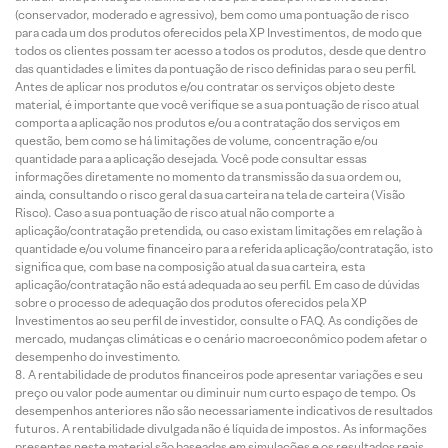
(conservador, moderado e agressivo), bem como uma pontuação de risco
para cada um dos produtos oferecidos pela XP Investimentos, de modo que
todos os clientes possam ter acesso a todos os produtos, desde que dentro
das quantidades e limites da pontuação de risco definidas para o seu perfil.
Antes de aplicar nos produtos e/ou contratar os serviços objeto deste
material, é importante que você verifique se a sua pontuação de risco atual
comporta a aplicação nos produtos e/ou a contratação dos serviços em
questão, bem como se há limitações de volume, concentração e/ou
quantidade para a aplicação desejada. Você pode consultar essas
informações diretamente no momento da transmissão da sua ordem ou,
ainda, consultando o risco geral da sua carteira na tela de carteira (Visão
Risco). Caso a sua pontuação de risco atual não comporte a
aplicação/contratação pretendida, ou caso existam limitações em relação à
quantidade e/ou volume financeiro para a referida aplicação/contratação, isto
significa que, com base na composição atual da sua carteira, esta
aplicação/contratação não está adequada ao seu perfil. Em caso de dúvidas
sobre o processo de adequação dos produtos oferecidos pela XP
Investimentos ao seu perfil de investidor, consulte o FAQ. As condições de
mercado, mudanças climáticas e o cenário macroeconômico podem afetar o
desempenho do investimento.
A rentabilidade de produtos financeiros pode apresentar variações e seu
preço ou valor pode aumentar ou diminuir num curto espaço de tempo. Os
desempenhos anteriores não são necessariamente indicativos de resultados
futuros. A rentabilidade divulgada não é líquida de impostos. As informações
presentes neste material são baseadas em simulações e os resultados reais