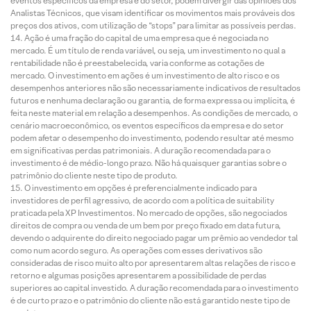
eventos específicos da empresa e do setor, podem divergir das opiniões dos
Analistas Técnicos, que visam identificar os movimentos mais prováveis dos
preços dos ativos, com utilização de “stops” para limitar as possíveis perdas.
Ação é uma fração do capital de uma empresa que é negociada no
mercado. É um título de renda variável, ou seja, um investimento no qual a
rentabilidade não é preestabelecida, varia conforme as cotações de
mercado. O investimento em ações é um investimento de alto risco e os
desempenhos anteriores não são necessariamente indicativos de resultados
futuros e nenhuma declaração ou garantia, de forma expressa ou implícita, é
feita neste material em relação a desempenhos. As condições de mercado, o
cenário macroeconômico, os eventos específicos da empresa e do setor
podem afetar o desempenho do investimento, podendo resultar até mesmo
em significativas perdas patrimoniais. A duração recomendada para o
investimento é de médio-longo prazo. Não há quaisquer garantias sobre o
patrimônio do cliente neste tipo de produto.
O investimento em opções é preferencialmente indicado para
investidores de perfil agressivo, de acordo com a política de suitability
praticada pela XP Investimentos. No mercado de opções, são negociados
direitos de compra ou venda de um bem por preço fixado em data futura,
devendo o adquirente do direito negociado pagar um prêmio ao vendedor tal
como num acordo seguro. As operações com esses derivativos são
consideradas de risco muito alto por apresentarem altas relações de risco e
retorno e algumas posições apresentarem a possibilidade de perdas
superiores ao capital investido. A duração recomendada para o investimento
é de curto prazo e o patrimônio do cliente não está garantido neste tipo de