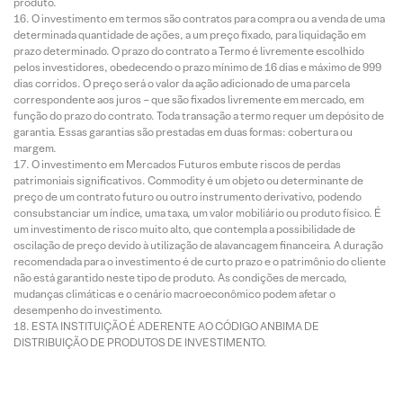
produto.
O investimento em termos são contratos para compra ou a venda de uma
determinada quantidade de ações, a um preço fixado, para liquidação em
prazo determinado. O prazo do contrato a Termo é livremente escolhido
pelos investidores, obedecendo o prazo mínimo de 16 dias e máximo de 999
dias corridos. O preço será o valor da ação adicionado de uma parcela
correspondente aos juros – que são fixados livremente em mercado, em
função do prazo do contrato. Toda transação a termo requer um depósito de
garantia. Essas garantias são prestadas em duas formas: cobertura ou
margem.
O investimento em Mercados Futuros embute riscos de perdas
patrimoniais significativos. Commodity é um objeto ou determinante de
preço de um contrato futuro ou outro instrumento derivativo, podendo
consubstanciar um índice, uma taxa, um valor mobiliário ou produto físico. É
um investimento de risco muito alto, que contempla a possibilidade de
oscilação de preço devido à utilização de alavancagem financeira. A duração
recomendada para o investimento é de curto prazo e o patrimônio do cliente
não está garantido neste tipo de produto. As condições de mercado,
mudanças climáticas e o cenário macroeconômico podem afetar o
desempenho do investimento.
ESTA INSTITUIÇÃO É ADERENTE AO CÓDIGO ANBIMA DE
DISTRIBUIÇÃO DE PRODUTOS DE INVESTIMENTO.