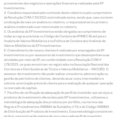
provenientes dos negócios e operações financeiras realizadas pela XP
Investimentos.
O analista responsável pelo conteúdo deste relatório e pelo cumprimento
da Resolução CVM nº 20/2021 está indicado acima, sendo que, caso constem
a indicação de mais um analista no relatório, o responsável será o primeiro
analista credenciado a ser mencionado no relatório.
Os analistas da XP Investimentos estão obrigados ao cumprimento de
todas as regras previstas no Código de Conduta da APIMEC Brasil para o
Analista de Valores Mobiliários e na Política de Conduta dos Analistas de
Valores Mobiliários da XP Investimentos.
O atendimento de nossos clientes é realizado por empregados da XP
Investimentos ou por assessores de investimento que desempenham suas
atividades por meio da XP, em conformidade com a Resolução CVM nº
178/2023, os quais encontram-se registrados na Associação Nacional das
Corretoras e Distribuidoras de Títulos e Valores Mobiliários – ANCORD. O
assessor de investimento não pode realizar consultoria, administração ou
gestão de patrimônio de clientes, devendo atuar como intermediário e
solicitar autorização prévia do cliente para a realização de qualquer operação
no mercado de capitais.
Para fins de verificação da adequação do perfil do investidor aos serviços e
produtos de investimento oferecidos pela XP Investimentos, utilizamos a
metodologia de adequação dos produtos por portfólio, nos termos das
Regras e Procedimentos ANBIMA de Suitability nº 01 e do Código ANBIMA
de Distribuição de Produtos de Investimento. Essa metodologia consiste em
atribuir uma pontuação máxima de risco para cada perfil de investidor