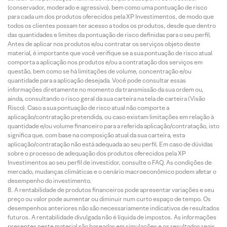
(conservador, moderado e agressivo), bem como uma pontuação de risco
para cada um dos produtos oferecidos pela XP Investimentos, de modo que
todos os clientes possam ter acesso a todos os produtos, desde que dentro
das quantidades e limites da pontuação de risco definidas para o seu perfil.
Antes de aplicar nos produtos e/ou contratar os serviços objeto deste
material, é importante que você verifique se a sua pontuação de risco atual
comporta a aplicação nos produtos e/ou a contratação dos serviços em
questão, bem como se há limitações de volume, concentração e/ou
quantidade para a aplicação desejada. Você pode consultar essas
informações diretamente no momento da transmissão da sua ordem ou,
ainda, consultando o risco geral da sua carteira na tela de carteira (Visão
Risco). Caso a sua pontuação de risco atual não comporte a
aplicação/contratação pretendida, ou caso existam limitações em relação à
quantidade e/ou volume financeiro para a referida aplicação/contratação, isto
significa que, com base na composição atual da sua carteira, esta
aplicação/contratação não está adequada ao seu perfil. Em caso de dúvidas
sobre o processo de adequação dos produtos oferecidos pela XP
Investimentos ao seu perfil de investidor, consulte o FAQ. As condições de
mercado, mudanças climáticas e o cenário macroeconômico podem afetar o
desempenho do investimento.
A rentabilidade de produtos financeiros pode apresentar variações e seu
preço ou valor pode aumentar ou diminuir num curto espaço de tempo. Os
desempenhos anteriores não são necessariamente indicativos de resultados
futuros. A rentabilidade divulgada não é líquida de impostos. As informações
presentes neste material são baseadas em simulações e os resultados reais