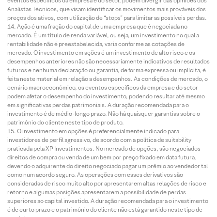
eventos específicos da empresa e do setor, podem divergir das opiniões dos
Analistas Técnicos, que visam identificar os movimentos mais prováveis dos
preços dos ativos, com utilização de “stops” para limitar as possíveis perdas.
Ação é uma fração do capital de uma empresa que é negociada no
mercado. É um título de renda variável, ou seja, um investimento no qual a
rentabilidade não é preestabelecida, varia conforme as cotações de
mercado. O investimento em ações é um investimento de alto risco e os
desempenhos anteriores não são necessariamente indicativos de resultados
futuros e nenhuma declaração ou garantia, de forma expressa ou implícita, é
feita neste material em relação a desempenhos. As condições de mercado, o
cenário macroeconômico, os eventos específicos da empresa e do setor
podem afetar o desempenho do investimento, podendo resultar até mesmo
em significativas perdas patrimoniais. A duração recomendada para o
investimento é de médio-longo prazo. Não há quaisquer garantias sobre o
patrimônio do cliente neste tipo de produto.
O investimento em opções é preferencialmente indicado para
investidores de perfil agressivo, de acordo com a política de suitability
praticada pela XP Investimentos. No mercado de opções, são negociados
direitos de compra ou venda de um bem por preço fixado em data futura,
devendo o adquirente do direito negociado pagar um prêmio ao vendedor tal
como num acordo seguro. As operações com esses derivativos são
consideradas de risco muito alto por apresentarem altas relações de risco e
retorno e algumas posições apresentarem a possibilidade de perdas
superiores ao capital investido. A duração recomendada para o investimento
é de curto prazo e o patrimônio do cliente não está garantido neste tipo de