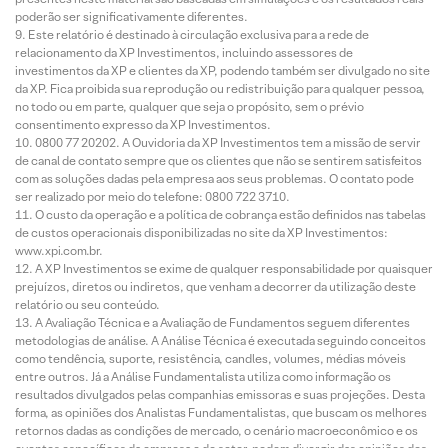
poderão ser significativamente diferentes.
Este relatório é destinado à circulação exclusiva para a rede de
relacionamento da XP Investimentos, incluindo assessores de
investimentos da XP e clientes da XP, podendo também ser divulgado no site
da XP. Fica proibida sua reprodução ou redistribuição para qualquer pessoa,
no todo ou em parte, qualquer que seja o propósito, sem o prévio
consentimento expresso da XP Investimentos.
0800 77 20202. A Ouvidoria da XP Investimentos tem a missão de servir
de canal de contato sempre que os clientes que não se sentirem satisfeitos
com as soluções dadas pela empresa aos seus problemas. O contato pode
ser realizado por meio do telefone: 0800 722 3710.
O custo da operação e a política de cobrança estão definidos nas tabelas
de custos operacionais disponibilizadas no site da XP Investimentos:
www.xpi.com.br.
A XP Investimentos se exime de qualquer responsabilidade por quaisquer
prejuízos, diretos ou indiretos, que venham a decorrer da utilização deste
relatório ou seu conteúdo.
A Avaliação Técnica e a Avaliação de Fundamentos seguem diferentes
metodologias de análise. A Análise Técnica é executada seguindo conceitos
como tendência, suporte, resistência, candles, volumes, médias móveis
entre outros. Já a Análise Fundamentalista utiliza como informação os
resultados divulgados pelas companhias emissoras e suas projeções. Desta
forma, as opiniões dos Analistas Fundamentalistas, que buscam os melhores
retornos dadas as condições de mercado, o cenário macroeconômico e os