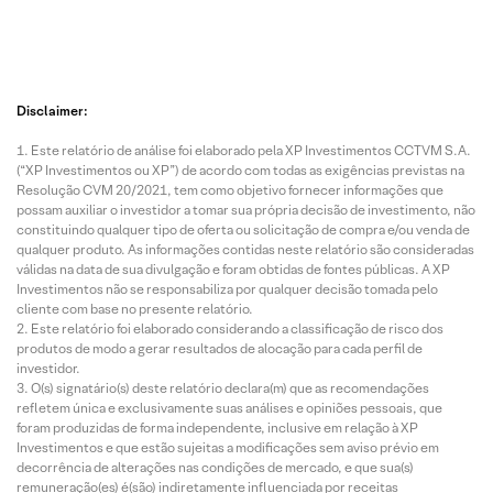
Disclaimer:
Este relatório de análise foi elaborado pela XP Investimentos CCTVM S.A.
(“XP Investimentos ou XP”) de acordo com todas as exigências previstas na
Resolução CVM 20/2021, tem como objetivo fornecer informações que
possam auxiliar o investidor a tomar sua própria decisão de investimento, não
constituindo qualquer tipo de oferta ou solicitação de compra e/ou venda de
qualquer produto. As informações contidas neste relatório são consideradas
válidas na data de sua divulgação e foram obtidas de fontes públicas. A XP
Investimentos não se responsabiliza por qualquer decisão tomada pelo
cliente com base no presente relatório.
Este relatório foi elaborado considerando a classificação de risco dos
produtos de modo a gerar resultados de alocação para cada perfil de
investidor.
O(s) signatário(s) deste relatório declara(m) que as recomendações
refletem única e exclusivamente suas análises e opiniões pessoais, que
foram produzidas de forma independente, inclusive em relação à XP
Investimentos e que estão sujeitas a modificações sem aviso prévio em
decorrência de alterações nas condições de mercado, e que sua(s)
remuneração(es) é(são) indiretamente influenciada por receitas