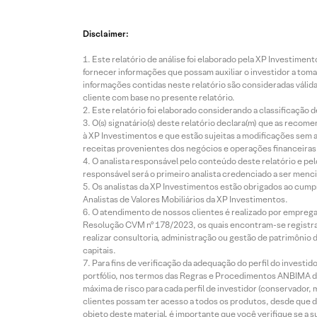
Disclaimer:
Este relatório de análise foi elaborado pela XP Investim
fornecer informações que possam auxiliar o investidor a toma
informações contidas neste relatório são consideradas válida
cliente com base no presente relatório.
Este relatório foi elaborado considerando a classificação d
O(s) signatário(s) deste relatório declara(m) que as reco
à XP Investimentos e que estão sujeitas a modificações sem 
receitas provenientes dos negócios e operações financeiras 
O analista responsável pelo conteúdo deste relatório e pe
responsável será o primeiro analista credenciado a ser menci
Os analistas da XP Investimentos estão obrigados ao cumpr
Analistas de Valores Mobiliários da XP Investimentos.
O atendimento de nossos clientes é realizado por empreg
Resolução CVM nº 178/2023, os quais encontram-se registrad
realizar consultoria, administração ou gestão de patrimônio 
capitais.
Para fins de verificação da adequação do perfil do invest
portfólio, nos termos das Regras e Procedimentos ANBIMA de
máxima de risco para cada perfil de investidor (conservado
clientes possam ter acesso a todos os produtos, desde que de
objeto deste material, é importante que você verifique se a