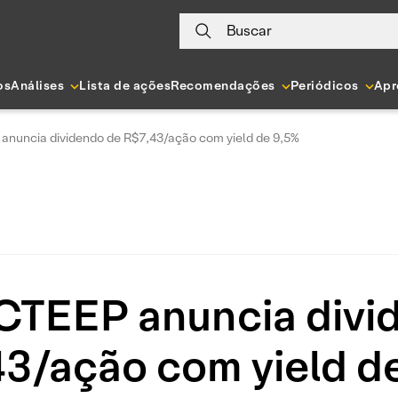
Buscar
os
Análises
Lista de ações
Recomendações
Periódicos
Apr
anuncia dividendo de R$7,43/ação com yield de 9,5%
 CTEEP anuncia divi
3/ação com yield d