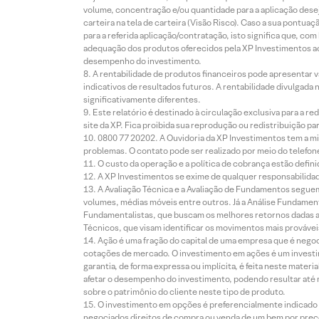
volume, concentração e/ou quantidade para a aplicação dese
carteira na tela de carteira (Visão Risco). Caso a sua pontu
para a referida aplicação/contratação, isto significa que, co
adequação dos produtos oferecidos pela XP Investimentos ao
desempenho do investimento.
A rentabilidade de produtos financeiros pode apresentar
indicativos de resultados futuros. A rentabilidade divulgada
significativamente diferentes.
Este relatório é destinado à circulação exclusiva para a 
site da XP. Fica proibida sua reprodução ou redistribuição p
0800 77 20202. A Ouvidoria da XP Investimentos tem a mi
problemas. O contato pode ser realizado por meio do telefon
O custo da operação e a política de cobrança estão defini
A XP Investimentos se exime de qualquer responsabilidade
A Avaliação Técnica e a Avaliação de Fundamentos seguem
volumes, médias móveis entre outros. Já a Análise Fundament
Fundamentalistas, que buscam os melhores retornos dadas as
Técnicos, que visam identificar os movimentos mais prováveis 
Ação é uma fração do capital de uma empresa que é negoci
cotações de mercado. O investimento em ações é um investi
garantia, de forma expressa ou implícita, é feita neste ma
afetar o desempenho do investimento, podendo resultar até 
sobre o patrimônio do cliente neste tipo de produto.
O investimento em opções é preferencialmente indicado pa
negociados direitos de compra ou venda de um bem por preço