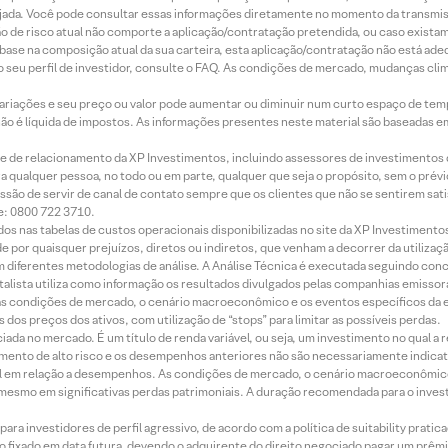
jada. Você pode consultar essas informações diretamente no momento da transmissã
ação de risco atual não comporte a aplicação/contratação pretendida, ou caso exista
m base na composição atual da sua carteira, esta aplicação/contratação não está ad
 seu perfil de investidor, consulte o FAQ. As condições de mercado, mudanças cl
 variações e seu preço ou valor pode aumentar ou diminuir num curto espaço de t
 não é líquida de impostos. As informações presentes neste material são baseadas e
rede de relacionamento da XP Investimentos, incluindo assessores de investimentos
ara qualquer pessoa, no todo ou em parte, qualquer que seja o propósito, sem o pr
ssão de servir de canal de contato sempre que os clientes que não se sentirem sat
e: 0800 722 3710.
dos nas tabelas de custos operacionais disponibilizadas no site da XP Investimento
 por quaisquer prejuízos, diretos ou indiretos, que venham a decorrer da utilizaç
 diferentes metodologias de análise. A Análise Técnica é executada seguindo conc
alista utiliza como informação os resultados divulgados pelas companhias emissora
 condições de mercado, o cenário macroeconômico e os eventos específicos da em
dos preços dos ativos, com utilização de “stops” para limitar as possíveis perdas.
ada no mercado. É um título de renda variável, ou seja, um investimento no qual a r
mento de alto risco e os desempenhos anteriores não são necessariamente indicat
terial em relação a desempenhos. As condições de mercado, o cenário macroeconômi
mesmo em significativas perdas patrimoniais. A duração recomendada para o inves
ra investidores de perfil agressivo, de acordo com a política de suitability prat
 fixado em data futura, devendo o adquirente do direito negociado pagar um prê