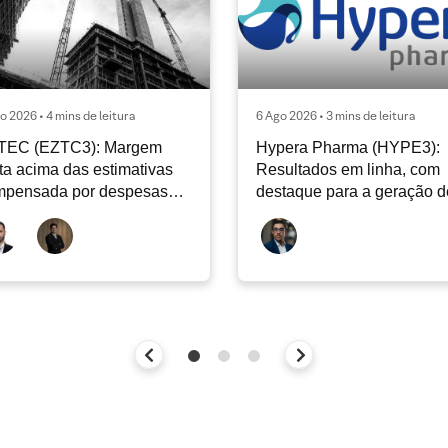
o 2026 • 4 mins de leitura
6 Ago 2026 • 3 mins de leitura
TEC (EZTC3): Margem
Hypera Pharma (HYPE3):
ta acima das estimativas
Resultados em linha, com
mpensada por despesas
destaque para a geração d
racionais mais fracas
caixa