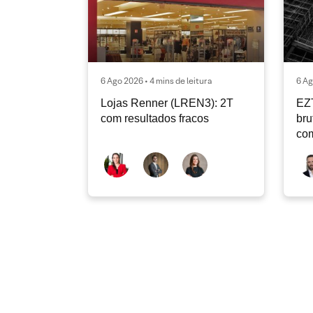
6 Ago 2026 • 4 mins de leitura
6 Ag
Lojas Renner (LREN3): 2T
EZ
com resultados fracos
bru
co
ope