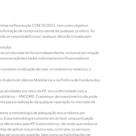
revistas na Resolução CVM 20/2021, tem como objetivo
 solicitação de compra e/ou venda de qualquer produto. As
 não se responsabiliza por qualquer decisão tomada pelo
estidor.
foram produzidas de forma independente, inclusive em relação
 remuneração(es) é(são) indiretamente influenciada por
constem a indicação de mais um analista no relatório, o
Analista de Valores Mobiliários e na Política de Conduta dos
s atividades por meio da XP, em conformidade com a
Mobiliários – ANCORD. O assessor de investimento não pode
iente para a realização de qualquer operação no mercado de
lizamos a metodologia de adequação dos produtos por
to. Essa metodologia consiste em atribuir uma pontuação
tos oferecidos pela XP Investimentos, de modo que todos os
ntes de aplicar nos produtos e/ou contratar os serviços
 dos serviços em questão, bem como se há limitações de