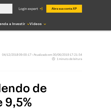
login expert
Abra sua conta XP
enda a Investir
Vídeos
04/12/2018 09:00:17 • Atualizado em 30/06/2019 17:21:54
1 minuto de leitura
dendo de
e 9,5%