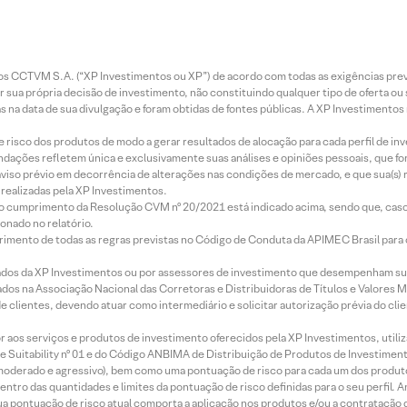
entos CCTVM S.A. (“XP Investimentos ou XP”) de acordo com todas as exigências p
r sua própria decisão de investimento, não constituindo qualquer tipo de oferta ou
s na data de sua divulgação e foram obtidas de fontes públicas. A XP Investimentos
e risco dos produtos de modo a gerar resultados de alocação para cada perfil de inv
mendações refletem única e exclusivamente suas análises e opiniões pessoais, que 
aviso prévio em decorrência de alterações nas condições de mercado, e que sua(s)
realizadas pela XP Investimentos.
lo cumprimento da Resolução CVM nº 20/2021 está indicado acima, sendo que, caso 
onado no relatório.
imento de todas as regras previstas no Código de Conduta da APIMEC Brasil para o 
ados da XP Investimentos ou por assessores de investimento que desempenham sua
os na Associação Nacional das Corretoras e Distribuidoras de Títulos e Valores 
de clientes, devendo atuar como intermediário e solicitar autorização prévia do cl
idor aos serviços e produtos de investimento oferecidos pela XP Investimentos, uti
 Suitability nº 01 e do Código ANBIMA de Distribuição de Produtos de Investimen
r, moderado e agressivo), bem como uma pontuação de risco para cada um dos produ
ntro das quantidades e limites da pontuação de risco definidas para o seu perfil. A
 sua pontuação de risco atual comporta a aplicação nos produtos e/ou a contratação