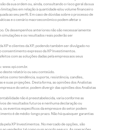
o da sua ordem ou, ainda, consultando o risco geral da sua
m limitações em relação à quantidade e/ou volume financeiro
equada ao seu perfil. Em caso de dúvidas sobre o processo de
imáticas e o cenário macroeconômico podem afetar o
empo. Os desempenhos anteriores não são necessariamente
m simulações e os resultados reais poderão ser
 da XP e clientes da XP, podendo também ser divulgado no
évio consentimento expresso da XP Investimentos.
isfeitos com as soluções dadas pela empresa aos seus
s: www.xpi.com.br.
ão deste relatório ou seu conteúdo.
eitos como tendência, suporte, resistência, candles,
s e suas projeções. Desta forma, as opiniões dos Analistas
presa e do setor, podem divergir das opiniões dos Analistas
entabilidade não é preestabelecida, varia conforme as
ivos de resultados futuros e nenhuma declaração ou
co, os eventos específicos da empresa e do setor podem
timento é de médio-longo prazo. Não há quaisquer garantias
icada pela XP Investimentos. No mercado de opções, são
mio ao vendedor tal como num acordo seguro. As operações