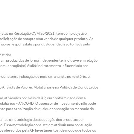
revistas na Resolução CVM 20/2021, tem como objetivo
 solicitação de compra e/ou venda de qualquer produto. As
 não se responsabiliza por qualquer decisão tomada pelo
estidor.
foram produzidas de forma independente, inclusive em relação
 remuneração(es) é(são) indiretamente influenciada por
constem a indicação de mais um analista no relatório, o
Analista de Valores Mobiliários e na Política de Conduta dos
s atividades por meio da XP, em conformidade com a
Mobiliários – ANCORD. O assessor de investimento não pode
iente para a realização de qualquer operação no mercado de
lizamos a metodologia de adequação dos produtos por
to. Essa metodologia consiste em atribuir uma pontuação
tos oferecidos pela XP Investimentos, de modo que todos os