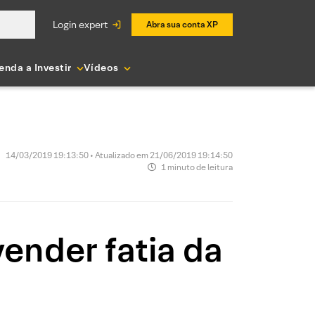
login expert
Abra sua conta XP
enda a Investir
Vídeos
14/03/2019 19:13:50 • Atualizado em 21/06/2019 19:14:50
1 minuto de leitura
ender fatia da