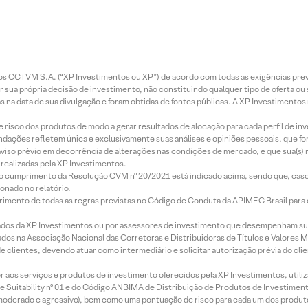
entos CCTVM S.A. (“XP Investimentos ou XP”) de acordo com todas as exigências p
r sua própria decisão de investimento, não constituindo qualquer tipo de oferta ou
s na data de sua divulgação e foram obtidas de fontes públicas. A XP Investimentos
e risco dos produtos de modo a gerar resultados de alocação para cada perfil de inv
mendações refletem única e exclusivamente suas análises e opiniões pessoais, que 
aviso prévio em decorrência de alterações nas condições de mercado, e que sua(s)
realizadas pela XP Investimentos.
lo cumprimento da Resolução CVM nº 20/2021 está indicado acima, sendo que, caso 
onado no relatório.
imento de todas as regras previstas no Código de Conduta da APIMEC Brasil para o 
ados da XP Investimentos ou por assessores de investimento que desempenham sua
os na Associação Nacional das Corretoras e Distribuidoras de Títulos e Valores 
de clientes, devendo atuar como intermediário e solicitar autorização prévia do cl
idor aos serviços e produtos de investimento oferecidos pela XP Investimentos, uti
 Suitability nº 01 e do Código ANBIMA de Distribuição de Produtos de Investimen
r, moderado e agressivo), bem como uma pontuação de risco para cada um dos produ