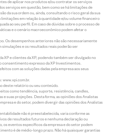
ntes de aplicar nos produtos e/ou contratar os serviços
 dos serviços em questão, bem como se há limitações de
o da sua ordem ou, ainda, consultando o risco geral da sua
m limitações em relação à quantidade e/ou volume financeiro
equada ao seu perfil. Em caso de dúvidas sobre o processo de
imáticas e o cenário macroeconômico podem afetar o
empo. Os desempenhos anteriores não são necessariamente
m simulações e os resultados reais poderão ser
 da XP e clientes da XP, podendo também ser divulgado no
évio consentimento expresso da XP Investimentos.
isfeitos com as soluções dadas pela empresa aos seus
s: www.xpi.com.br.
ão deste relatório ou seu conteúdo.
eitos como tendência, suporte, resistência, candles,
s e suas projeções. Desta forma, as opiniões dos Analistas
presa e do setor, podem divergir das opiniões dos Analistas
entabilidade não é preestabelecida, varia conforme as
ivos de resultados futuros e nenhuma declaração ou
co, os eventos específicos da empresa e do setor podem
timento é de médio-longo prazo. Não há quaisquer garantias