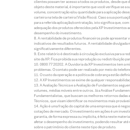
clientes possam ter acesso a todos os produtos, desde que de
objeto deste material, é importante que você verifique se a
volume, concentração e/ou quantidade para a aplicação dese
carteira na tela de carteira (Visão Risco). Caso a sua pontu
para a referida aplicação/contratação, isto significa que, co
adequação dos produtos oferecidos pela XP Investimentos ao
desempenho do investimento.
A rentabilidade de produtos financeiros pode apresentar
indicativos de resultados futuros. A rentabilidade divulgada
significativamente diferentes.
Este relatório é destinado à circulação exclusiva para a 
site da XP. Fica proibida sua reprodução ou redistribuição p
0800 77 20202. A Ouvidoria da XP Investimentos tem a mi
problemas. O contato pode ser realizado por meio do telefon
O custo da operação e a política de cobrança estão defini
A XP Investimentos se exime de qualquer responsabilidade
A Avaliação Técnica e a Avaliação de Fundamentos seguem
volumes, médias móveis entre outros. Já a Análise Fundament
Fundamentalistas, que buscam os melhores retornos dadas as
Técnicos, que visam identificar os movimentos mais prováveis 
Ação é uma fração do capital de uma empresa que é negoci
cotações de mercado. O investimento em ações é um investi
garantia, de forma expressa ou implícita, é feita neste ma
afetar o desempenho do investimento, podendo resultar até 
sobre o patrimônio do cliente neste tipo de produto.