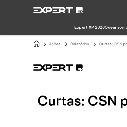
Expert XP 2026
Quem som
Ações
Relatórios
Curtas: CSN pod
Curtas: CSN p