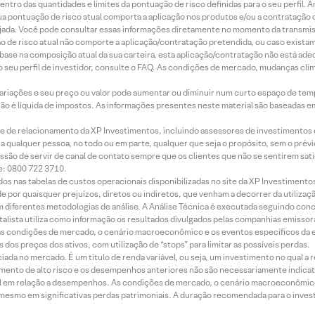
ntro das quantidades e limites da pontuação de risco definidas para o seu perfil. A
 sua pontuação de risco atual comporta a aplicação nos produtos e/ou a contratação
jada. Você pode consultar essas informações diretamente no momento da transmissã
ação de risco atual não comporte a aplicação/contratação pretendida, ou caso exista
m base na composição atual da sua carteira, esta aplicação/contratação não está ad
 seu perfil de investidor, consulte o FAQ. As condições de mercado, mudanças cl
 variações e seu preço ou valor pode aumentar ou diminuir num curto espaço de t
 não é líquida de impostos. As informações presentes neste material são baseadas e
rede de relacionamento da XP Investimentos, incluindo assessores de investimentos
ara qualquer pessoa, no todo ou em parte, qualquer que seja o propósito, sem o pr
ssão de servir de canal de contato sempre que os clientes que não se sentirem sat
e: 0800 722 3710.
dos nas tabelas de custos operacionais disponibilizadas no site da XP Investimento
 por quaisquer prejuízos, diretos ou indiretos, que venham a decorrer da utilizaç
 diferentes metodologias de análise. A Análise Técnica é executada seguindo conc
alista utiliza como informação os resultados divulgados pelas companhias emissora
 condições de mercado, o cenário macroeconômico e os eventos específicos da em
dos preços dos ativos, com utilização de “stops” para limitar as possíveis perdas.
ada no mercado. É um título de renda variável, ou seja, um investimento no qual a r
mento de alto risco e os desempenhos anteriores não são necessariamente indicat
terial em relação a desempenhos. As condições de mercado, o cenário macroeconômi
mesmo em significativas perdas patrimoniais. A duração recomendada para o inves