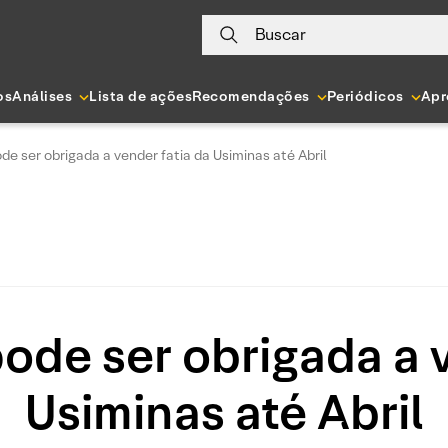
Buscar
os
Análises
Lista de ações
Recomendações
Periódicos
Apr
e ser obrigada a vender fatia da Usiminas até Abril
ode ser obrigada a v
Usiminas até Abril