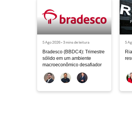
5 Ago 2026 • 3 mins de leitura
5 Ag
Bradesco (BBDC4): Trimestre
Ria
sólido em um ambiente
res
macroeconômico desafiador