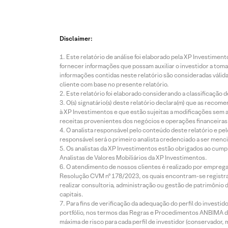
Disclaimer:
Este relatório de análise foi elaborado pela XP Investim
fornecer informações que possam auxiliar o investidor a toma
informações contidas neste relatório são consideradas válida
cliente com base no presente relatório.
Este relatório foi elaborado considerando a classificação d
O(s) signatário(s) deste relatório declara(m) que as reco
à XP Investimentos e que estão sujeitas a modificações sem 
receitas provenientes dos negócios e operações financeiras 
O analista responsável pelo conteúdo deste relatório e pe
responsável será o primeiro analista credenciado a ser menci
Os analistas da XP Investimentos estão obrigados ao cumpr
Analistas de Valores Mobiliários da XP Investimentos.
O atendimento de nossos clientes é realizado por empreg
Resolução CVM nº 178/2023, os quais encontram-se registrad
realizar consultoria, administração ou gestão de patrimônio 
capitais.
Para fins de verificação da adequação do perfil do invest
portfólio, nos termos das Regras e Procedimentos ANBIMA de
máxima de risco para cada perfil de investidor (conservado