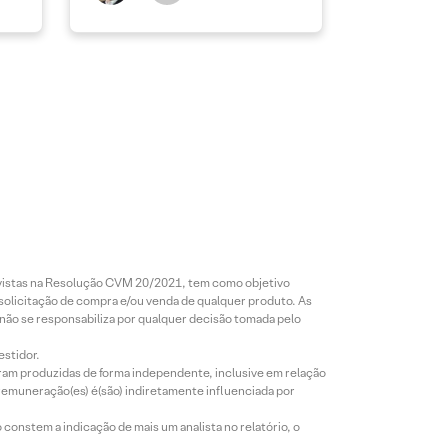
revistas na Resolução CVM 20/2021, tem como objetivo
 solicitação de compra e/ou venda de qualquer produto. As
 não se responsabiliza por qualquer decisão tomada pelo
estidor.
foram produzidas de forma independente, inclusive em relação
 remuneração(es) é(são) indiretamente influenciada por
constem a indicação de mais um analista no relatório, o