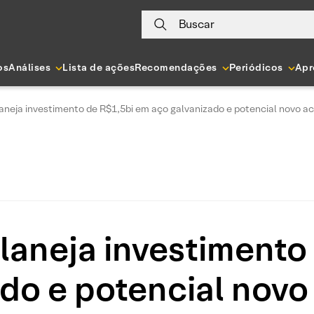
Buscar
os
Análises
Lista de ações
Recomendações
Periódicos
Apr
aneja investimento de R$1,5bi em aço galvanizado e potencial novo a
laneja investimento
ado e potencial novo