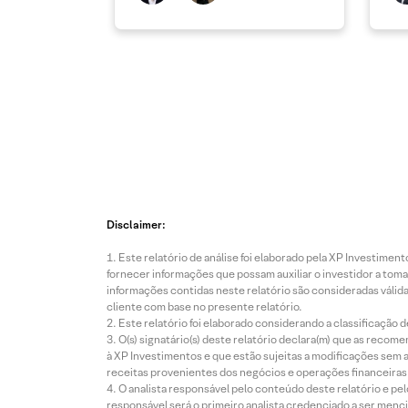
Disclaimer:
Este relatório de análise foi elaborado pela XP Investim
fornecer informações que possam auxiliar o investidor a toma
informações contidas neste relatório são consideradas válida
cliente com base no presente relatório.
Este relatório foi elaborado considerando a classificação d
O(s) signatário(s) deste relatório declara(m) que as reco
à XP Investimentos e que estão sujeitas a modificações sem 
receitas provenientes dos negócios e operações financeiras 
O analista responsável pelo conteúdo deste relatório e pe
responsável será o primeiro analista credenciado a ser menci