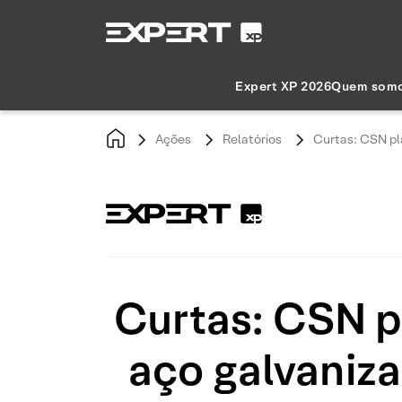
Expert XP 2026
Quem som
Ações
Relatórios
Curtas: CSN pl
Curtas: CSN p
aço galvaniz