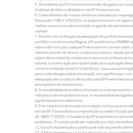
Os analistas da XP Investimentos estão obrigados ao cumpr
Analistas de Valores Mobiliários da XP Investimentos.
O atendimento de nossos clientes é realizado por empreg
Resolução CVM nº 178/2023, os quais encontram-se registrad
realizar consultoria, administração ou gestão de patrimônio 
capitais.
Para fins de verificação da adequação do perfil do invest
portfólio, nos termos das Regras e Procedimentos ANBIMA de
máxima de risco para cada perfil de investidor (conservado
clientes possam ter acesso a todos os produtos, desde que de
objeto deste material, é importante que você verifique se a
volume, concentração e/ou quantidade para a aplicação dese
carteira na tela de carteira (Visão Risco). Caso a sua pontu
para a referida aplicação/contratação, isto significa que, co
adequação dos produtos oferecidos pela XP Investimentos ao
desempenho do investimento.
A rentabilidade de produtos financeiros pode apresentar
indicativos de resultados futuros. A rentabilidade divulgada
significativamente diferentes.
Este relatório é destinado à circulação exclusiva para a 
site da XP. Fica proibida sua reprodução ou redistribuição p
0800 77 20202. A Ouvidoria da XP Investimentos tem a mi
problemas. O contato pode ser realizado por meio do telefon
O custo da operação e a política de cobrança estão defini
A XP Investimentos se exime de qualquer responsabilidade