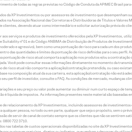
imento de todas as regras previstas no Código de Conduta da APIMEC Brasil para o 
ados da XP Investimentos ou por assessores de investimento que desempenham sua
os na Associação Nacional das Corretoras e Distribuidoras de Títulos e Valores 
de clientes, devendo atuar como intermediário e solicitar autorização prévia do cl
idor aos serviços e produtos de investimento oferecidos pela XP Investimentos, uti
 Suitability nº 01 e do Código ANBIMA de Distribuição de Produtos de Investimen
r, moderado e agressivo), bem como uma pontuação de risco para cada um dos produ
ntro das quantidades e limites da pontuação de risco definidas para o seu perfil. A
 sua pontuação de risco atual comporta a aplicação nos produtos e/ou a contratação
jada. Você pode consultar essas informações diretamente no momento da transmissã
ação de risco atual não comporte a aplicação/contratação pretendida, ou caso exista
m base na composição atual da sua carteira, esta aplicação/contratação não está ad
 seu perfil de investidor, consulte o FAQ. As condições de mercado, mudanças cl
 variações e seu preço ou valor pode aumentar ou diminuir num curto espaço de t
 não é líquida de impostos. As informações presentes neste material são baseadas e
rede de relacionamento da XP Investimentos, incluindo assessores de investimentos
ara qualquer pessoa, no todo ou em parte, qualquer que seja o propósito, sem o pr
ssão de servir de canal de contato sempre que os clientes que não se sentirem sat
e: 0800 722 3710.
dos nas tabelas de custos operacionais disponibilizadas no site da XP Investimento
 por quaisquer prejuízos, diretos ou indiretos, que venham a decorrer da utilizaç