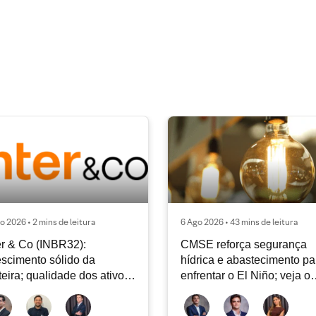
o 2026 • 2 mins de leitura
6 Ago 2026 • 43 mins de leitura
er & Co (INBR32):
CMSE reforça segurança
scimento sólido da
hídrica e abastecimento pa
teira; qualidade dos ativos
enfrentar o El Niño; veja o
tinua sendo o principal
Radar Energia XP | Agosto
bate