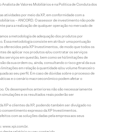
Analista de Valores Mobiliários e na Política de Conduta dos
s atividades por meio da XP, em conformidade com a
Mobiliários – ANCORD. O assessor de investimento não pode
iente para a realização de qualquer operação no mercado de
lizamos a metodologia de adequação dos produtos por
to. Essa metodologia consiste em atribuir uma pontuação
tos oferecidos pela XP Investimentos, de modo que todos os
ntes de aplicar nos produtos e/ou contratar os serviços
 dos serviços em questão, bem como se há limitações de
o da sua ordem ou, ainda, consultando o risco geral da sua
m limitações em relação à quantidade e/ou volume financeiro
equada ao seu perfil. Em caso de dúvidas sobre o processo de
imáticas e o cenário macroeconômico podem afetar o
empo. Os desempenhos anteriores não são necessariamente
m simulações e os resultados reais poderão ser
 da XP e clientes da XP, podendo também ser divulgado no
évio consentimento expresso da XP Investimentos.
isfeitos com as soluções dadas pela empresa aos seus
s: www.xpi.com.br.
ão deste relatório ou seu conteúdo.