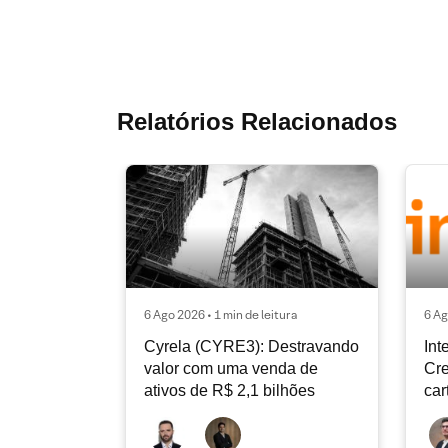
Relatórios Relacionados
6 Ago 2026 • 1 min de leitura
6 Ag
Cyrela (CYRE3): Destravando
Int
valor com uma venda de
Cre
ativos de R$ 2,1 bilhões
car
con
de