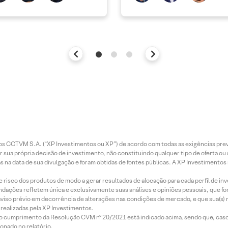
entos CCTVM S.A. (“XP Investimentos ou XP”) de acordo com todas as exigências p
r sua própria decisão de investimento, não constituindo qualquer tipo de oferta ou
s na data de sua divulgação e foram obtidas de fontes públicas. A XP Investimentos
e risco dos produtos de modo a gerar resultados de alocação para cada perfil de inv
mendações refletem única e exclusivamente suas análises e opiniões pessoais, que 
aviso prévio em decorrência de alterações nas condições de mercado, e que sua(s)
realizadas pela XP Investimentos.
lo cumprimento da Resolução CVM nº 20/2021 está indicado acima, sendo que, caso 
onado no relatório.