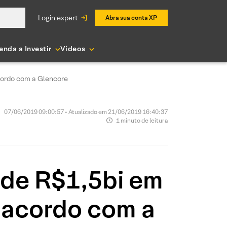
login expert
Abra sua conta XP
enda a Investir
Vídeos
cordo com a Glencore
07/06/2019 09:00:57 • Atualizado em 21/06/2019 16:40:37
1 minuto de leitura
 de R$1,5bi em
 acordo com a