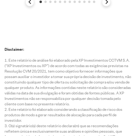
Disclaimer:
Este relatório de análise foi elaborado pela XP Investimentos CCTVM S.A.
(“XP Investimentos ou XP”) de acordo com todas as exigências previstas na
Resolução CVM 20/2021, tem como objetivo fornecer informações que
possam auxiliar o investidor a tomar sua própria decisão de investimento, não
constituindo qualquer tipo de oferta ou solicitação de compra e/ou venda de
qualquer produto. As informações contidas neste relatório são consideradas
válidas na data de sua divulgação e foram obtidas de fontes públicas. A XP
Investimentos não se responsabiliza por qualquer decisão tomada pelo
cliente com base no presente relatório.
Este relatório foi elaborado considerando a classificação de risco dos
produtos de modo a gerar resultados de alocação para cada perfil de
investidor.
O(s) signatário(s) deste relatório declara(m) que as recomendações
refletem única e exclusivamente suas análises e opiniões pessoais, que