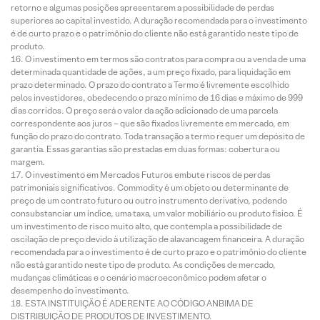
retorno e algumas posições apresentarem a possibilidade de perdas
superiores ao capital investido. A duração recomendada para o investimento
é de curto prazo e o patrimônio do cliente não está garantido neste tipo de
produto.
O investimento em termos são contratos para compra ou a venda de uma
determinada quantidade de ações, a um preço fixado, para liquidação em
prazo determinado. O prazo do contrato a Termo é livremente escolhido
pelos investidores, obedecendo o prazo mínimo de 16 dias e máximo de 999
dias corridos. O preço será o valor da ação adicionado de uma parcela
correspondente aos juros – que são fixados livremente em mercado, em
função do prazo do contrato. Toda transação a termo requer um depósito de
garantia. Essas garantias são prestadas em duas formas: cobertura ou
margem.
O investimento em Mercados Futuros embute riscos de perdas
patrimoniais significativos. Commodity é um objeto ou determinante de
preço de um contrato futuro ou outro instrumento derivativo, podendo
consubstanciar um índice, uma taxa, um valor mobiliário ou produto físico. É
um investimento de risco muito alto, que contempla a possibilidade de
oscilação de preço devido à utilização de alavancagem financeira. A duração
recomendada para o investimento é de curto prazo e o patrimônio do cliente
não está garantido neste tipo de produto. As condições de mercado,
mudanças climáticas e o cenário macroeconômico podem afetar o
desempenho do investimento.
ESTA INSTITUIÇÃO É ADERENTE AO CÓDIGO ANBIMA DE
DISTRIBUIÇÃO DE PRODUTOS DE INVESTIMENTO.