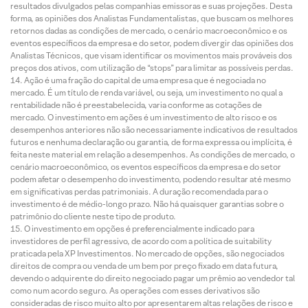
resultados divulgados pelas companhias emissoras e suas projeções. Desta
forma, as opiniões dos Analistas Fundamentalistas, que buscam os melhores
retornos dadas as condições de mercado, o cenário macroeconômico e os
eventos específicos da empresa e do setor, podem divergir das opiniões dos
Analistas Técnicos, que visam identificar os movimentos mais prováveis dos
preços dos ativos, com utilização de “stops” para limitar as possíveis perdas.
Ação é uma fração do capital de uma empresa que é negociada no
mercado. É um título de renda variável, ou seja, um investimento no qual a
rentabilidade não é preestabelecida, varia conforme as cotações de
mercado. O investimento em ações é um investimento de alto risco e os
desempenhos anteriores não são necessariamente indicativos de resultados
futuros e nenhuma declaração ou garantia, de forma expressa ou implícita, é
feita neste material em relação a desempenhos. As condições de mercado, o
cenário macroeconômico, os eventos específicos da empresa e do setor
podem afetar o desempenho do investimento, podendo resultar até mesmo
em significativas perdas patrimoniais. A duração recomendada para o
investimento é de médio-longo prazo. Não há quaisquer garantias sobre o
patrimônio do cliente neste tipo de produto.
O investimento em opções é preferencialmente indicado para
investidores de perfil agressivo, de acordo com a política de suitability
praticada pela XP Investimentos. No mercado de opções, são negociados
direitos de compra ou venda de um bem por preço fixado em data futura,
devendo o adquirente do direito negociado pagar um prêmio ao vendedor tal
como num acordo seguro. As operações com esses derivativos são
consideradas de risco muito alto por apresentarem altas relações de risco e