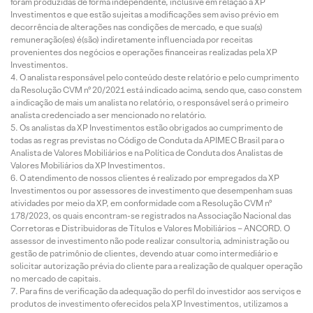
foram produzidas de forma independente, inclusive em relação à XP
Investimentos e que estão sujeitas a modificações sem aviso prévio em
decorrência de alterações nas condições de mercado, e que sua(s)
remuneração(es) é(são) indiretamente influenciada por receitas
provenientes dos negócios e operações financeiras realizadas pela XP
Investimentos.
O analista responsável pelo conteúdo deste relatório e pelo cumprimento
da Resolução CVM nº 20/2021 está indicado acima, sendo que, caso constem
a indicação de mais um analista no relatório, o responsável será o primeiro
analista credenciado a ser mencionado no relatório.
Os analistas da XP Investimentos estão obrigados ao cumprimento de
todas as regras previstas no Código de Conduta da APIMEC Brasil para o
Analista de Valores Mobiliários e na Política de Conduta dos Analistas de
Valores Mobiliários da XP Investimentos.
O atendimento de nossos clientes é realizado por empregados da XP
Investimentos ou por assessores de investimento que desempenham suas
atividades por meio da XP, em conformidade com a Resolução CVM nº
178/2023, os quais encontram-se registrados na Associação Nacional das
Corretoras e Distribuidoras de Títulos e Valores Mobiliários – ANCORD. O
assessor de investimento não pode realizar consultoria, administração ou
gestão de patrimônio de clientes, devendo atuar como intermediário e
solicitar autorização prévia do cliente para a realização de qualquer operação
no mercado de capitais.
Para fins de verificação da adequação do perfil do investidor aos serviços e
produtos de investimento oferecidos pela XP Investimentos, utilizamos a