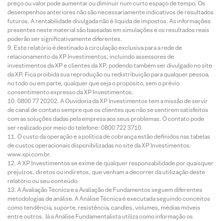
preço ou valor pode aumentar ou diminuir num curto espaço de tempo. Os
desempenhos anteriores não são necessariamente indicativos de resultados
futuros. A rentabilidade divulgada não é líquida de impostos. As informações
presentes neste material são baseadas em simulações e os resultados reais
poderão ser significativamente diferentes.
Este relatório é destinado à circulação exclusiva para a rede de
relacionamento da XP Investimentos, incluindo assessores de
investimentos da XP e clientes da XP, podendo também ser divulgado no site
da XP. Fica proibida sua reprodução ou redistribuição para qualquer pessoa,
no todo ou em parte, qualquer que seja o propósito, sem o prévio
consentimento expresso da XP Investimentos.
0800 77 20202. A Ouvidoria da XP Investimentos tem a missão de servir
de canal de contato sempre que os clientes que não se sentirem satisfeitos
com as soluções dadas pela empresa aos seus problemas. O contato pode
ser realizado por meio do telefone: 0800 722 3710.
O custo da operação e a política de cobrança estão definidos nas tabelas
de custos operacionais disponibilizadas no site da XP Investimentos:
www.xpi.com.br.
A XP Investimentos se exime de qualquer responsabilidade por quaisquer
prejuízos, diretos ou indiretos, que venham a decorrer da utilização deste
relatório ou seu conteúdo.
A Avaliação Técnica e a Avaliação de Fundamentos seguem diferentes
metodologias de análise. A Análise Técnica é executada seguindo conceitos
como tendência, suporte, resistência, candles, volumes, médias móveis
entre outros. Já a Análise Fundamentalista utiliza como informação os