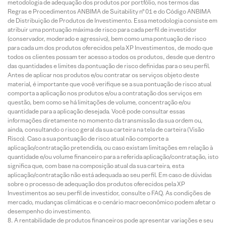
metodologia de adequação dos produtos por portfólio, nos termos das
Regras e Procedimentos ANBIMA de Suitability nº 01 e do Código ANBIMA
de Distribuição de Produtos de Investimento. Essa metodologia consiste em
atribuir uma pontuação máxima de risco para cada perfil de investidor
(conservador, moderado e agressivo), bem como uma pontuação de risco
para cada um dos produtos oferecidos pela XP Investimentos, de modo que
todos os clientes possam ter acesso a todos os produtos, desde que dentro
das quantidades e limites da pontuação de risco definidas para o seu perfil.
Antes de aplicar nos produtos e/ou contratar os serviços objeto deste
material, é importante que você verifique se a sua pontuação de risco atual
comporta a aplicação nos produtos e/ou a contratação dos serviços em
questão, bem como se há limitações de volume, concentração e/ou
quantidade para a aplicação desejada. Você pode consultar essas
informações diretamente no momento da transmissão da sua ordem ou,
ainda, consultando o risco geral da sua carteira na tela de carteira (Visão
Risco). Caso a sua pontuação de risco atual não comporte a
aplicação/contratação pretendida, ou caso existam limitações em relação à
quantidade e/ou volume financeiro para a referida aplicação/contratação, isto
significa que, com base na composição atual da sua carteira, esta
aplicação/contratação não está adequada ao seu perfil. Em caso de dúvidas
sobre o processo de adequação dos produtos oferecidos pela XP
Investimentos ao seu perfil de investidor, consulte o FAQ. As condições de
mercado, mudanças climáticas e o cenário macroeconômico podem afetar o
desempenho do investimento.
A rentabilidade de produtos financeiros pode apresentar variações e seu