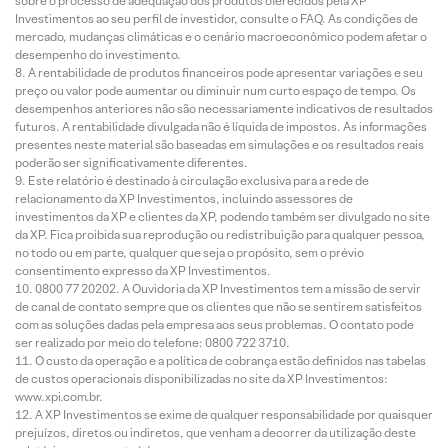
sobre o processo de adequação dos produtos oferecidos pela XP
Investimentos ao seu perfil de investidor, consulte o FAQ. As condições de
mercado, mudanças climáticas e o cenário macroeconômico podem afetar o
desempenho do investimento.
A rentabilidade de produtos financeiros pode apresentar variações e seu
preço ou valor pode aumentar ou diminuir num curto espaço de tempo. Os
desempenhos anteriores não são necessariamente indicativos de resultados
futuros. A rentabilidade divulgada não é líquida de impostos. As informações
presentes neste material são baseadas em simulações e os resultados reais
poderão ser significativamente diferentes.
Este relatório é destinado à circulação exclusiva para a rede de
relacionamento da XP Investimentos, incluindo assessores de
investimentos da XP e clientes da XP, podendo também ser divulgado no site
da XP. Fica proibida sua reprodução ou redistribuição para qualquer pessoa,
no todo ou em parte, qualquer que seja o propósito, sem o prévio
consentimento expresso da XP Investimentos.
0800 77 20202. A Ouvidoria da XP Investimentos tem a missão de servir
de canal de contato sempre que os clientes que não se sentirem satisfeitos
com as soluções dadas pela empresa aos seus problemas. O contato pode
ser realizado por meio do telefone: 0800 722 3710.
O custo da operação e a política de cobrança estão definidos nas tabelas
de custos operacionais disponibilizadas no site da XP Investimentos:
www.xpi.com.br.
A XP Investimentos se exime de qualquer responsabilidade por quaisquer
prejuízos, diretos ou indiretos, que venham a decorrer da utilização deste