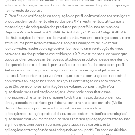
solicitar autorização prévia do cliente para a realização de qualquer operação
no mercado de capitais.
Para fins de verificação da adequação do perfil do investidor aos serviços e
produtos de investimento oferecidos pela XP Investimentos, utilizamos a
metodologia de adequação dos produtos por portfólio, nos termos das
Regras e Procedimentos ANBIMA de Suitability nº 01 e do Código ANBIMA
de Distribuição de Produtos de Investimento. Essa metodologia consiste em
atribuir uma pontuação máxima de risco para cada perfil de investidor
(conservador, moderado e agressivo), bem como uma pontuação de risco
para cada um dos produtos oferecidos pela XP Investimentos, de modo que
todos os clientes possam ter acesso a todos os produtos, desde que dentro
das quantidades e limites da pontuação de risco definidas para o seu perfil.
Antes de aplicar nos produtos e/ou contratar os serviços objeto deste
material, é importante que você verifique se a sua pontuação de risco atual
comporta a aplicação nos produtos e/ou a contratação dos serviços em
questão, bem como se há limitações de volume, concentração e/ou
quantidade para a aplicação desejada. Você pode consultar essas
informações diretamente no momento da transmissão da sua ordem ou,
ainda, consultando o risco geral da sua carteira na tela de carteira (Visão
Risco). Caso a sua pontuação de risco atual não comporte a
aplicação/contratação pretendida, ou caso existam limitações em relação à
quantidade e/ou volume financeiro para a referida aplicação/contratação, isto
significa que, com base na composição atual da sua carteira, esta
aplicação/contratação não está adequada ao seu perfil. Em caso de dúvidas