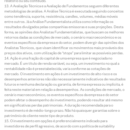
relatório ou seu conteúdo.
A Avaliação Técnica e a Avaliação de Fundamentos seguem diferentes
metodologias de análise. A Análise Técnica é executada seguindo conceitos
como tendência, suporte, resistência, candles, volumes, médias móveis
entre outros. Já a Análise Fundamentalista utiliza como informação os
resultados divulgados pelas companhias emissoras e suas projeções. Desta
forma, as opiniões dos Analistas Fundamentalistas, que buscam os melhores
retornos dadas as condições de mercado, o cenário macroeconômico e os
eventos específicos da empresa e do setor, podem divergir das opiniões dos
Analistas Técnicos, que visam identificar os movimentos mais prováveis dos
preços dos ativos, com utilização de “stops” para limitar as possíveis perdas.
Ação é uma fração do capital de uma empresa que é negociada no
mercado. É um título de renda variável, ou seja, um investimento no qual a
rentabilidade não é preestabelecida, varia conforme as cotações de
mercado. O investimento em ações é um investimento de alto risco e os
desempenhos anteriores não são necessariamente indicativos de resultados
futuros e nenhuma declaração ou garantia, de forma expressa ou implícita, é
feita neste material em relação a desempenhos. As condições de mercado, o
cenário macroeconômico, os eventos específicos da empresa e do setor
podem afetar o desempenho do investimento, podendo resultar até mesmo
em significativas perdas patrimoniais. A duração recomendada para o
investimento é de médio-longo prazo. Não há quaisquer garantias sobre o
patrimônio do cliente neste tipo de produto.
O investimento em opções é preferencialmente indicado para
investidores de perfil agressivo, de acordo com a política de suitability