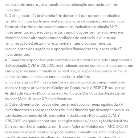
produtos de modo a gerar resultados de alocação para cada perfil de
investidor.
O(s) signatário(s) deste relatório declara(m) que as recomendações
refletem única e exclusivamente suas análises e opiniões pessoais, que
foram produzidas de forma independente, inclusive em relação à XP
Investimentos e que estão sujeitas a modificações sem aviso prévio em
decorrência de alterações nas condições de mercado, e que sua(s)
remuneração(es) é(são) indiretamente influenciada por receitas
provenientes dos negócios e operações financeiras realizadas pela XP
Investimentos.
O analista responsável pelo conteúdo deste relatório e pelo cumprimento
da Resolução CVM nº 20/2021 está indicado acima, sendo que, caso constem
a indicação de mais um analista no relatório, o responsável será o primeiro
analista credenciado a ser mencionado no relatório.
Os analistas da XP Investimentos estão obrigados ao cumprimento de
todas as regras previstas no Código de Conduta da APIMEC Brasil para o
Analista de Valores Mobiliários e na Política de Conduta dos Analistas de
Valores Mobiliários da XP Investimentos.
O atendimento de nossos clientes é realizado por empregados da XP
Investimentos ou por assessores de investimento que desempenham suas
atividades por meio da XP, em conformidade com a Resolução CVM nº
178/2023, os quais encontram-se registrados na Associação Nacional das
Corretoras e Distribuidoras de Títulos e Valores Mobiliários – ANCORD. O
assessor de investimento não pode realizar consultoria, administração ou
gestão de patrimônio de clientes, devendo atuar como intermediário e