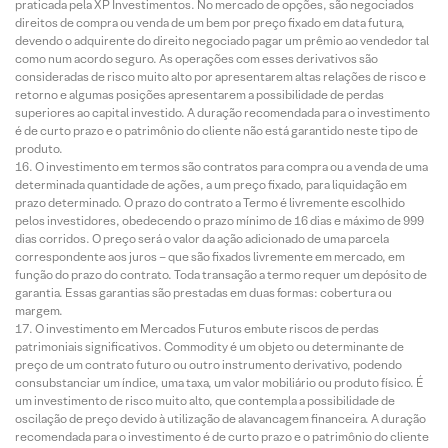
praticada pela XP Investimentos. No mercado de opções, são negociados
direitos de compra ou venda de um bem por preço fixado em data futura,
devendo o adquirente do direito negociado pagar um prêmio ao vendedor tal
como num acordo seguro. As operações com esses derivativos são
consideradas de risco muito alto por apresentarem altas relações de risco e
retorno e algumas posições apresentarem a possibilidade de perdas
superiores ao capital investido. A duração recomendada para o investimento
é de curto prazo e o patrimônio do cliente não está garantido neste tipo de
produto.
O investimento em termos são contratos para compra ou a venda de uma
determinada quantidade de ações, a um preço fixado, para liquidação em
prazo determinado. O prazo do contrato a Termo é livremente escolhido
pelos investidores, obedecendo o prazo mínimo de 16 dias e máximo de 999
dias corridos. O preço será o valor da ação adicionado de uma parcela
correspondente aos juros – que são fixados livremente em mercado, em
função do prazo do contrato. Toda transação a termo requer um depósito de
garantia. Essas garantias são prestadas em duas formas: cobertura ou
margem.
O investimento em Mercados Futuros embute riscos de perdas
patrimoniais significativos. Commodity é um objeto ou determinante de
preço de um contrato futuro ou outro instrumento derivativo, podendo
consubstanciar um índice, uma taxa, um valor mobiliário ou produto físico. É
um investimento de risco muito alto, que contempla a possibilidade de
oscilação de preço devido à utilização de alavancagem financeira. A duração
recomendada para o investimento é de curto prazo e o patrimônio do cliente