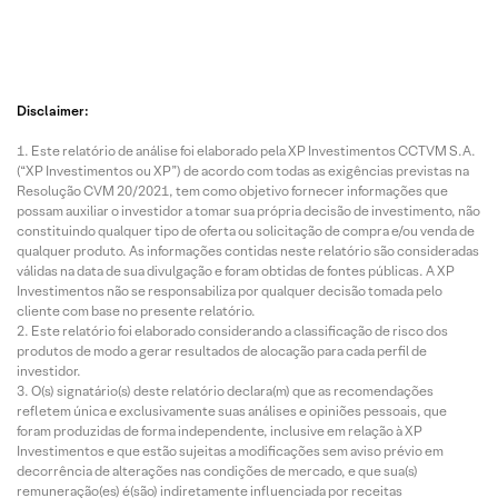
Disclaimer:
Este relatório de análise foi elaborado pela XP Investimentos CCTVM S.A.
(“XP Investimentos ou XP”) de acordo com todas as exigências previstas na
Resolução CVM 20/2021, tem como objetivo fornecer informações que
possam auxiliar o investidor a tomar sua própria decisão de investimento, não
constituindo qualquer tipo de oferta ou solicitação de compra e/ou venda de
qualquer produto. As informações contidas neste relatório são consideradas
válidas na data de sua divulgação e foram obtidas de fontes públicas. A XP
Investimentos não se responsabiliza por qualquer decisão tomada pelo
cliente com base no presente relatório.
Este relatório foi elaborado considerando a classificação de risco dos
produtos de modo a gerar resultados de alocação para cada perfil de
investidor.
O(s) signatário(s) deste relatório declara(m) que as recomendações
refletem única e exclusivamente suas análises e opiniões pessoais, que
foram produzidas de forma independente, inclusive em relação à XP
Investimentos e que estão sujeitas a modificações sem aviso prévio em
decorrência de alterações nas condições de mercado, e que sua(s)
remuneração(es) é(são) indiretamente influenciada por receitas