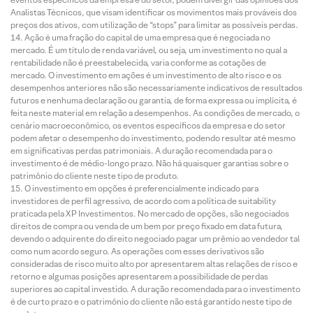
Analistas Técnicos, que visam identificar os movimentos mais prováveis dos
preços dos ativos, com utilização de “stops” para limitar as possíveis perdas.
Ação é uma fração do capital de uma empresa que é negociada no
mercado. É um título de renda variável, ou seja, um investimento no qual a
rentabilidade não é preestabelecida, varia conforme as cotações de
mercado. O investimento em ações é um investimento de alto risco e os
desempenhos anteriores não são necessariamente indicativos de resultados
futuros e nenhuma declaração ou garantia, de forma expressa ou implícita, é
feita neste material em relação a desempenhos. As condições de mercado, o
cenário macroeconômico, os eventos específicos da empresa e do setor
podem afetar o desempenho do investimento, podendo resultar até mesmo
em significativas perdas patrimoniais. A duração recomendada para o
investimento é de médio-longo prazo. Não há quaisquer garantias sobre o
patrimônio do cliente neste tipo de produto.
O investimento em opções é preferencialmente indicado para
investidores de perfil agressivo, de acordo com a política de suitability
praticada pela XP Investimentos. No mercado de opções, são negociados
direitos de compra ou venda de um bem por preço fixado em data futura,
devendo o adquirente do direito negociado pagar um prêmio ao vendedor tal
como num acordo seguro. As operações com esses derivativos são
consideradas de risco muito alto por apresentarem altas relações de risco e
retorno e algumas posições apresentarem a possibilidade de perdas
superiores ao capital investido. A duração recomendada para o investimento
é de curto prazo e o patrimônio do cliente não está garantido neste tipo de