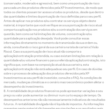
(conservador, moderado e agressivo), bem como uma pontuação de risco
para cada um dos produtos oferecidos pela XP Investimentos, de modo que
todos os clientes possam ter acesso a todos os produtos, desde que dentro
das quantidades e limites da pontuação de risco definidas para o seu perfil.
Antes de aplicar nos produtos e/ou contratar os serviços objeto deste
material, é importante que você verifique se a sua pontuação de risco atual
comporta a aplicação nos produtos e/ou a contratação dos serviços em
questão, bem como se há limitações de volume, concentração e/ou
quantidade para a aplicação desejada. Você pode consultar essas
informações diretamente no momento da transmissão da sua ordem ou,
ainda, consultando o risco geral da sua carteira na tela de carteira (Visão
Risco). Caso a sua pontuação de risco atual não comporte a
aplicação/contratação pretendida, ou caso existam limitações em relação à
quantidade e/ou volume financeiro para a referida aplicação/contratação, isto
significa que, com base na composição atual da sua carteira, esta
aplicação/contratação não está adequada ao seu perfil. Em caso de dúvidas
sobre o processo de adequação dos produtos oferecidos pela XP
Investimentos ao seu perfil de investidor, consulte o FAQ. As condições de
mercado, mudanças climáticas e o cenário macroeconômico podem afetar o
desempenho do investimento.
A rentabilidade de produtos financeiros pode apresentar variações e seu
preço ou valor pode aumentar ou diminuir num curto espaço de tempo. Os
desempenhos anteriores não são necessariamente indicativos de resultados
futuros. A rentabilidade divulgada não é líquida de impostos. As informações
presentes neste material são baseadas em simulações e os resultados reais