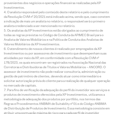
provenientes dos negócios e operações financeiras realizadas pela XP
Investimentos.
O analista responsável pelo conteúdo deste relatório e pelo cumprimento
da Resolução CVM nº 20/2021 está indicado acima, sendo que, caso constem
a indicação de mais um analista no relatório, o responsável será o primeiro
analista credenciado a ser mencionado no relatório.
Os analistas da XP Investimentos estão obrigados ao cumprimento de
todas as regras previstas no Código de Conduta da APIMEC Brasil para o
Analista de Valores Mobiliários e na Política de Conduta dos Analistas de
Valores Mobiliários da XP Investimentos.
O atendimento de nossos clientes é realizado por empregados da XP
Investimentos ou por assessores de investimento que desempenham suas
atividades por meio da XP, em conformidade com a Resolução CVM nº
178/2023, os quais encontram-se registrados na Associação Nacional das
Corretoras e Distribuidoras de Títulos e Valores Mobiliários – ANCORD. O
assessor de investimento não pode realizar consultoria, administração ou
gestão de patrimônio de clientes, devendo atuar como intermediário e
solicitar autorização prévia do cliente para a realização de qualquer operação
no mercado de capitais.
Para fins de verificação da adequação do perfil do investidor aos serviços e
produtos de investimento oferecidos pela XP Investimentos, utilizamos a
metodologia de adequação dos produtos por portfólio, nos termos das
Regras e Procedimentos ANBIMA de Suitability nº 01 e do Código ANBIMA
de Distribuição de Produtos de Investimento. Essa metodologia consiste em
atribuir uma pontuação máxima de risco para cada perfil de investidor