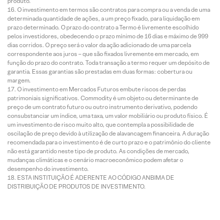
produto.
O investimento em termos são contratos para compra ou a venda de uma
determinada quantidade de ações, a um preço fixado, para liquidação em
prazo determinado. O prazo do contrato a Termo é livremente escolhido
pelos investidores, obedecendo o prazo mínimo de 16 dias e máximo de 999
dias corridos. O preço será o valor da ação adicionado de uma parcela
correspondente aos juros – que são fixados livremente em mercado, em
função do prazo do contrato. Toda transação a termo requer um depósito de
garantia. Essas garantias são prestadas em duas formas: cobertura ou
margem.
O investimento em Mercados Futuros embute riscos de perdas
patrimoniais significativos. Commodity é um objeto ou determinante de
preço de um contrato futuro ou outro instrumento derivativo, podendo
consubstanciar um índice, uma taxa, um valor mobiliário ou produto físico. É
um investimento de risco muito alto, que contempla a possibilidade de
oscilação de preço devido à utilização de alavancagem financeira. A duração
recomendada para o investimento é de curto prazo e o patrimônio do cliente
não está garantido neste tipo de produto. As condições de mercado,
mudanças climáticas e o cenário macroeconômico podem afetar o
desempenho do investimento.
ESTA INSTITUIÇÃO É ADERENTE AO CÓDIGO ANBIMA DE
DISTRIBUIÇÃO DE PRODUTOS DE INVESTIMENTO.