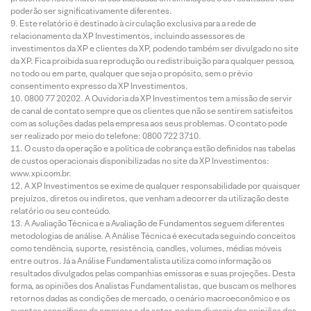
poderão ser significativamente diferentes.
Este relatório é destinado à circulação exclusiva para a rede de
relacionamento da XP Investimentos, incluindo assessores de
investimentos da XP e clientes da XP, podendo também ser divulgado no site
da XP. Fica proibida sua reprodução ou redistribuição para qualquer pessoa,
no todo ou em parte, qualquer que seja o propósito, sem o prévio
consentimento expresso da XP Investimentos.
0800 77 20202. A Ouvidoria da XP Investimentos tem a missão de servir
de canal de contato sempre que os clientes que não se sentirem satisfeitos
com as soluções dadas pela empresa aos seus problemas. O contato pode
ser realizado por meio do telefone: 0800 722 3710.
O custo da operação e a política de cobrança estão definidos nas tabelas
de custos operacionais disponibilizadas no site da XP Investimentos:
www.xpi.com.br.
A XP Investimentos se exime de qualquer responsabilidade por quaisquer
prejuízos, diretos ou indiretos, que venham a decorrer da utilização deste
relatório ou seu conteúdo.
A Avaliação Técnica e a Avaliação de Fundamentos seguem diferentes
metodologias de análise. A Análise Técnica é executada seguindo conceitos
como tendência, suporte, resistência, candles, volumes, médias móveis
entre outros. Já a Análise Fundamentalista utiliza como informação os
resultados divulgados pelas companhias emissoras e suas projeções. Desta
forma, as opiniões dos Analistas Fundamentalistas, que buscam os melhores
retornos dadas as condições de mercado, o cenário macroeconômico e os
eventos específicos da empresa e do setor, podem divergir das opiniões dos