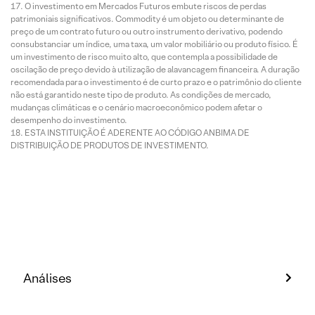
O investimento em Mercados Futuros embute riscos de perdas
patrimoniais significativos. Commodity é um objeto ou determinante de
preço de um contrato futuro ou outro instrumento derivativo, podendo
consubstanciar um índice, uma taxa, um valor mobiliário ou produto físico. É
um investimento de risco muito alto, que contempla a possibilidade de
oscilação de preço devido à utilização de alavancagem financeira. A duração
recomendada para o investimento é de curto prazo e o patrimônio do cliente
não está garantido neste tipo de produto. As condições de mercado,
mudanças climáticas e o cenário macroeconômico podem afetar o
desempenho do investimento.
ESTA INSTITUIÇÃO É ADERENTE AO CÓDIGO ANBIMA DE
DISTRIBUIÇÃO DE PRODUTOS DE INVESTIMENTO.
Análises