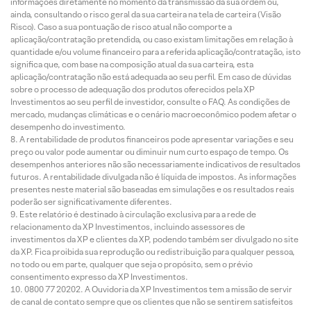
informações diretamente no momento da transmissão da sua ordem ou,
ainda, consultando o risco geral da sua carteira na tela de carteira (Visão
Risco). Caso a sua pontuação de risco atual não comporte a
aplicação/contratação pretendida, ou caso existam limitações em relação à
quantidade e/ou volume financeiro para a referida aplicação/contratação, isto
significa que, com base na composição atual da sua carteira, esta
aplicação/contratação não está adequada ao seu perfil. Em caso de dúvidas
sobre o processo de adequação dos produtos oferecidos pela XP
Investimentos ao seu perfil de investidor, consulte o FAQ. As condições de
mercado, mudanças climáticas e o cenário macroeconômico podem afetar o
desempenho do investimento.
A rentabilidade de produtos financeiros pode apresentar variações e seu
preço ou valor pode aumentar ou diminuir num curto espaço de tempo. Os
desempenhos anteriores não são necessariamente indicativos de resultados
futuros. A rentabilidade divulgada não é líquida de impostos. As informações
presentes neste material são baseadas em simulações e os resultados reais
poderão ser significativamente diferentes.
Este relatório é destinado à circulação exclusiva para a rede de
relacionamento da XP Investimentos, incluindo assessores de
investimentos da XP e clientes da XP, podendo também ser divulgado no site
da XP. Fica proibida sua reprodução ou redistribuição para qualquer pessoa,
no todo ou em parte, qualquer que seja o propósito, sem o prévio
consentimento expresso da XP Investimentos.
0800 77 20202. A Ouvidoria da XP Investimentos tem a missão de servir
de canal de contato sempre que os clientes que não se sentirem satisfeitos