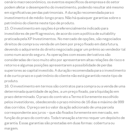
cenário macroeconômico, os eventos específicos da empresa e do setor
podem afetar o desempenho do investimento, podendo resultar até mesmo
em significativas perdas patrimoniais. A duração recomendada para o
investimento é de médio-longo prazo. Não há quaisquer garantias sobre o
patrimônio do cliente neste tipo de produto.
O investimento em opções é preferencialmente indicado para
investidores de perfil agressivo, de acordo com a política de suitability
praticada pela XP Investimentos. No mercado de opções, são negociados
direitos de compra ou venda de um bem por preço fixado em data futura,
devendo o adquirente do direito negociado pagar um prêmio ao vendedor tal
como num acordo seguro. As operações com esses derivativos são
consideradas de risco muito alto por apresentarem altas relações de risco e
retorno e algumas posições apresentarem a possibilidade de perdas
superiores ao capital investido. A duração recomendada para o investimento
é de curto prazo e o patrimônio do cliente não está garantido neste tipo de
produto.
O investimento em termos são contratos para compra ou a venda de uma
determinada quantidade de ações, a um preço fixado, para liquidação em
prazo determinado. O prazo do contrato a Termo é livremente escolhido
pelos investidores, obedecendo o prazo mínimo de 16 dias e máximo de 999
dias corridos. O preço será o valor da ação adicionado de uma parcela
correspondente aos juros – que são fixados livremente em mercado, em
função do prazo do contrato. Toda transação a termo requer um depósito de
garantia. Essas garantias são prestadas em duas formas: cobertura ou
margem.