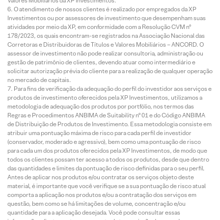
Valores Mobiliários da XP Investimentos.
O atendimento de nossos clientes é realizado por empregados da XP
Investimentos ou por assessores de investimento que desempenham suas
atividades por meio da XP, em conformidade com a Resolução CVM nº
178/2023, os quais encontram-se registrados na Associação Nacional das
Corretoras e Distribuidoras de Títulos e Valores Mobiliários – ANCORD. O
assessor de investimento não pode realizar consultoria, administração ou
gestão de patrimônio de clientes, devendo atuar como intermediário e
solicitar autorização prévia do cliente para a realização de qualquer operação
no mercado de capitais.
Para fins de verificação da adequação do perfil do investidor aos serviços e
produtos de investimento oferecidos pela XP Investimentos, utilizamos a
metodologia de adequação dos produtos por portfólio, nos termos das
Regras e Procedimentos ANBIMA de Suitability nº 01 e do Código ANBIMA
de Distribuição de Produtos de Investimento. Essa metodologia consiste em
atribuir uma pontuação máxima de risco para cada perfil de investidor
(conservador, moderado e agressivo), bem como uma pontuação de risco
para cada um dos produtos oferecidos pela XP Investimentos, de modo que
todos os clientes possam ter acesso a todos os produtos, desde que dentro
das quantidades e limites da pontuação de risco definidas para o seu perfil.
Antes de aplicar nos produtos e/ou contratar os serviços objeto deste
material, é importante que você verifique se a sua pontuação de risco atual
comporta a aplicação nos produtos e/ou a contratação dos serviços em
questão, bem como se há limitações de volume, concentração e/ou
quantidade para a aplicação desejada. Você pode consultar essas