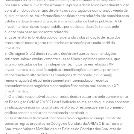
possam auxiliar o investidor a tomar sua própria decisão de investimento, não
constituindo qualquer tipo de oferta ou solicitação de compra e/ou venda de
qualquer produto. As informações contidas neste relatório são consideradas
válidas na data de sua divulgação e foram obtidas de fontes públicas. A XP
Investimentos não se responsabiliza por qualquer decisão tomada pelo
cliente com base no presente relatório.
Este relatório foi elaborado considerando a classificação de risco dos
produtos de modo a gerar resultados de alocação para cada perfil de
investidor.
O(s) signatário(s) deste relatório declara(m) que as recomendações
refletem única e exclusivamente suas análises e opiniões pessoais, que
foram produzidas de forma independente, inclusive em relação à XP
Investimentos e que estão sujeitas a modificações sem aviso prévio em
decorrência de alterações nas condições de mercado, e que sua(s)
remuneração(es) é(são) indiretamente influenciada por receitas
provenientes dos negócios e operações financeiras realizadas pela XP
Investimentos.
O analista responsável pelo conteúdo deste relatório e pelo cumprimento
da Resolução CVM nº 20/2021 está indicado acima, sendo que, caso constem
a indicação de mais um analista no relatório, o responsável será o primeiro
analista credenciado a ser mencionado no relatório.
Os analistas da XP Investimentos estão obrigados ao cumprimento de
todas as regras previstas no Código de Conduta da APIMEC Brasil para o
Analista de Valores Mobiliários e na Política de Conduta dos Analistas de