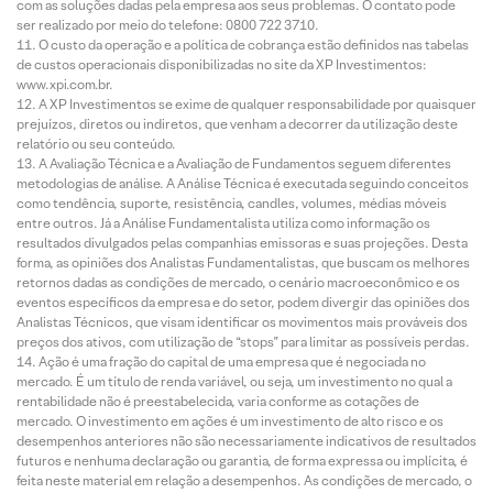
com as soluções dadas pela empresa aos seus problemas. O contato pode
ser realizado por meio do telefone: 0800 722 3710.
O custo da operação e a política de cobrança estão definidos nas tabelas
de custos operacionais disponibilizadas no site da XP Investimentos:
www.xpi.com.br.
A XP Investimentos se exime de qualquer responsabilidade por quaisquer
prejuízos, diretos ou indiretos, que venham a decorrer da utilização deste
relatório ou seu conteúdo.
A Avaliação Técnica e a Avaliação de Fundamentos seguem diferentes
metodologias de análise. A Análise Técnica é executada seguindo conceitos
como tendência, suporte, resistência, candles, volumes, médias móveis
entre outros. Já a Análise Fundamentalista utiliza como informação os
resultados divulgados pelas companhias emissoras e suas projeções. Desta
forma, as opiniões dos Analistas Fundamentalistas, que buscam os melhores
retornos dadas as condições de mercado, o cenário macroeconômico e os
eventos específicos da empresa e do setor, podem divergir das opiniões dos
Analistas Técnicos, que visam identificar os movimentos mais prováveis dos
preços dos ativos, com utilização de “stops” para limitar as possíveis perdas.
Ação é uma fração do capital de uma empresa que é negociada no
mercado. É um título de renda variável, ou seja, um investimento no qual a
rentabilidade não é preestabelecida, varia conforme as cotações de
mercado. O investimento em ações é um investimento de alto risco e os
desempenhos anteriores não são necessariamente indicativos de resultados
futuros e nenhuma declaração ou garantia, de forma expressa ou implícita, é
feita neste material em relação a desempenhos. As condições de mercado, o