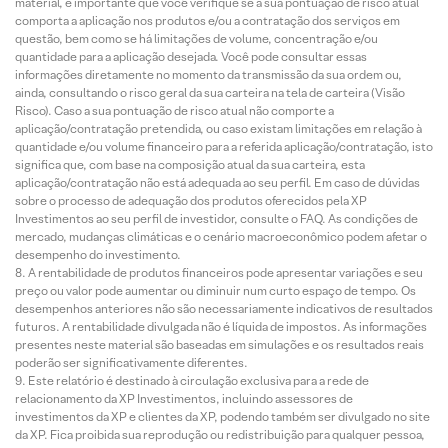
material, é importante que você verifique se a sua pontuação de risco atual
comporta a aplicação nos produtos e/ou a contratação dos serviços em
questão, bem como se há limitações de volume, concentração e/ou
quantidade para a aplicação desejada. Você pode consultar essas
informações diretamente no momento da transmissão da sua ordem ou,
ainda, consultando o risco geral da sua carteira na tela de carteira (Visão
Risco). Caso a sua pontuação de risco atual não comporte a
aplicação/contratação pretendida, ou caso existam limitações em relação à
quantidade e/ou volume financeiro para a referida aplicação/contratação, isto
significa que, com base na composição atual da sua carteira, esta
aplicação/contratação não está adequada ao seu perfil. Em caso de dúvidas
sobre o processo de adequação dos produtos oferecidos pela XP
Investimentos ao seu perfil de investidor, consulte o FAQ. As condições de
mercado, mudanças climáticas e o cenário macroeconômico podem afetar o
desempenho do investimento.
A rentabilidade de produtos financeiros pode apresentar variações e seu
preço ou valor pode aumentar ou diminuir num curto espaço de tempo. Os
desempenhos anteriores não são necessariamente indicativos de resultados
futuros. A rentabilidade divulgada não é líquida de impostos. As informações
presentes neste material são baseadas em simulações e os resultados reais
poderão ser significativamente diferentes.
Este relatório é destinado à circulação exclusiva para a rede de
relacionamento da XP Investimentos, incluindo assessores de
investimentos da XP e clientes da XP, podendo também ser divulgado no site
da XP. Fica proibida sua reprodução ou redistribuição para qualquer pessoa,