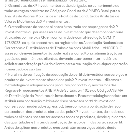
analista credenciado a ser mencionado no relatório.
Os analistas da XP Investimentos estão obrigados ao cumprimento de
todas as regras previstas no Código de Conduta da APIMEC Brasil para o
Analista de Valores Mobiliários e na Política de Conduta dos Analistas de
Valores Mobiliários da XP Investimentos.
O atendimento de nossos clientes é realizado por empregados da XP
Investimentos ou por assessores de investimento que desempenham suas
atividades por meio da XP, em conformidade com a Resolução CVM nº
178/2023, os quais encontram-se registrados na Associação Nacional das
Corretoras e Distribuidoras de Títulos e Valores Mobiliários – ANCORD. O
assessor de investimento não pode realizar consultoria, administração ou
gestão de patrimônio de clientes, devendo atuar como intermediário e
solicitar autorização prévia do cliente para a realização de qualquer operação
no mercado de capitais.
Para fins de verificação da adequação do perfil do investidor aos serviços e
produtos de investimento oferecidos pela XP Investimentos, utilizamos a
metodologia de adequação dos produtos por portfólio, nos termos das
Regras e Procedimentos ANBIMA de Suitability nº 01 e do Código ANBIMA
de Distribuição de Produtos de Investimento. Essa metodologia consiste em
atribuir uma pontuação máxima de risco para cada perfil de investidor
(conservador, moderado e agressivo), bem como uma pontuação de risco
para cada um dos produtos oferecidos pela XP Investimentos, de modo que
todos os clientes possam ter acesso a todos os produtos, desde que dentro
das quantidades e limites da pontuação de risco definidas para o seu perfil.
Antes de aplicar nos produtos e/ou contratar os serviços objeto deste