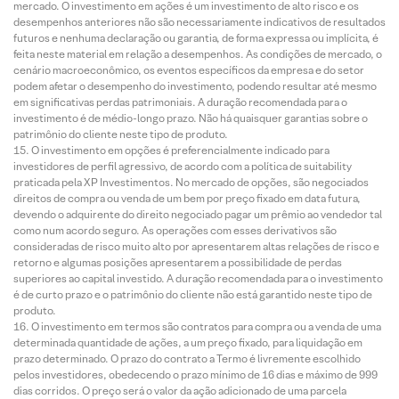
mercado. O investimento em ações é um investimento de alto risco e os
desempenhos anteriores não são necessariamente indicativos de resultados
futuros e nenhuma declaração ou garantia, de forma expressa ou implícita, é
feita neste material em relação a desempenhos. As condições de mercado, o
cenário macroeconômico, os eventos específicos da empresa e do setor
podem afetar o desempenho do investimento, podendo resultar até mesmo
em significativas perdas patrimoniais. A duração recomendada para o
investimento é de médio-longo prazo. Não há quaisquer garantias sobre o
patrimônio do cliente neste tipo de produto.
O investimento em opções é preferencialmente indicado para
investidores de perfil agressivo, de acordo com a política de suitability
praticada pela XP Investimentos. No mercado de opções, são negociados
direitos de compra ou venda de um bem por preço fixado em data futura,
devendo o adquirente do direito negociado pagar um prêmio ao vendedor tal
como num acordo seguro. As operações com esses derivativos são
consideradas de risco muito alto por apresentarem altas relações de risco e
retorno e algumas posições apresentarem a possibilidade de perdas
superiores ao capital investido. A duração recomendada para o investimento
é de curto prazo e o patrimônio do cliente não está garantido neste tipo de
produto.
O investimento em termos são contratos para compra ou a venda de uma
determinada quantidade de ações, a um preço fixado, para liquidação em
prazo determinado. O prazo do contrato a Termo é livremente escolhido
pelos investidores, obedecendo o prazo mínimo de 16 dias e máximo de 999
dias corridos. O preço será o valor da ação adicionado de uma parcela