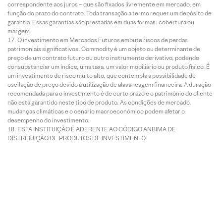
correspondente aos juros – que são fixados livremente em mercado, em
função do prazo do contrato. Toda transação a termo requer um depósito de
garantia. Essas garantias são prestadas em duas formas: cobertura ou
margem.
O investimento em Mercados Futuros embute riscos de perdas
patrimoniais significativos. Commodity é um objeto ou determinante de
preço de um contrato futuro ou outro instrumento derivativo, podendo
consubstanciar um índice, uma taxa, um valor mobiliário ou produto físico. É
um investimento de risco muito alto, que contempla a possibilidade de
oscilação de preço devido à utilização de alavancagem financeira. A duração
recomendada para o investimento é de curto prazo e o patrimônio do cliente
não está garantido neste tipo de produto. As condições de mercado,
mudanças climáticas e o cenário macroeconômico podem afetar o
desempenho do investimento.
ESTA INSTITUIÇÃO É ADERENTE AO CÓDIGO ANBIMA DE
DISTRIBUIÇÃO DE PRODUTOS DE INVESTIMENTO.