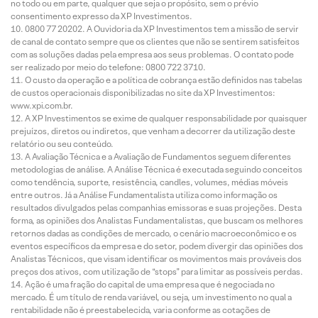
no todo ou em parte, qualquer que seja o propósito, sem o prévio
consentimento expresso da XP Investimentos.
0800 77 20202. A Ouvidoria da XP Investimentos tem a missão de servir
de canal de contato sempre que os clientes que não se sentirem satisfeitos
com as soluções dadas pela empresa aos seus problemas. O contato pode
ser realizado por meio do telefone: 0800 722 3710.
O custo da operação e a política de cobrança estão definidos nas tabelas
de custos operacionais disponibilizadas no site da XP Investimentos:
www.xpi.com.br.
A XP Investimentos se exime de qualquer responsabilidade por quaisquer
prejuízos, diretos ou indiretos, que venham a decorrer da utilização deste
relatório ou seu conteúdo.
A Avaliação Técnica e a Avaliação de Fundamentos seguem diferentes
metodologias de análise. A Análise Técnica é executada seguindo conceitos
como tendência, suporte, resistência, candles, volumes, médias móveis
entre outros. Já a Análise Fundamentalista utiliza como informação os
resultados divulgados pelas companhias emissoras e suas projeções. Desta
forma, as opiniões dos Analistas Fundamentalistas, que buscam os melhores
retornos dadas as condições de mercado, o cenário macroeconômico e os
eventos específicos da empresa e do setor, podem divergir das opiniões dos
Analistas Técnicos, que visam identificar os movimentos mais prováveis dos
preços dos ativos, com utilização de “stops” para limitar as possíveis perdas.
Ação é uma fração do capital de uma empresa que é negociada no
mercado. É um título de renda variável, ou seja, um investimento no qual a
rentabilidade não é preestabelecida, varia conforme as cotações de