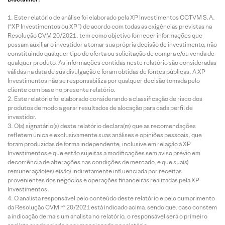
Este relatório de análise foi elaborado pela XP Investimentos CCTVM S.A.
(“XP Investimentos ou XP”) de acordo com todas as exigências previstas na
Resolução CVM 20/2021, tem como objetivo fornecer informações que
possam auxiliar o investidor a tomar sua própria decisão de investimento, não
constituindo qualquer tipo de oferta ou solicitação de compra e/ou venda de
qualquer produto. As informações contidas neste relatório são consideradas
válidas na data de sua divulgação e foram obtidas de fontes públicas. A XP
Investimentos não se responsabiliza por qualquer decisão tomada pelo
cliente com base no presente relatório.
Este relatório foi elaborado considerando a classificação de risco dos
produtos de modo a gerar resultados de alocação para cada perfil de
investidor.
O(s) signatário(s) deste relatório declara(m) que as recomendações
refletem única e exclusivamente suas análises e opiniões pessoais, que
foram produzidas de forma independente, inclusive em relação à XP
Investimentos e que estão sujeitas a modificações sem aviso prévio em
decorrência de alterações nas condições de mercado, e que sua(s)
remuneração(es) é(são) indiretamente influenciada por receitas
provenientes dos negócios e operações financeiras realizadas pela XP
Investimentos.
O analista responsável pelo conteúdo deste relatório e pelo cumprimento
da Resolução CVM nº 20/2021 está indicado acima, sendo que, caso constem
a indicação de mais um analista no relatório, o responsável será o primeiro