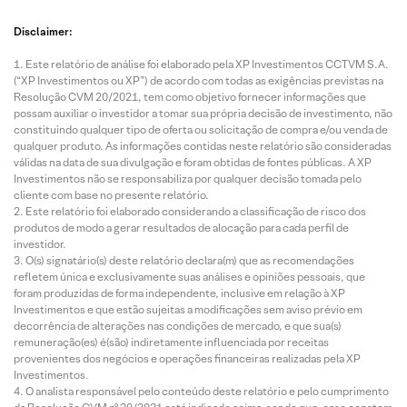
Disclaimer:
Este relatório de análise foi elaborado pela XP Investimentos CCTVM S.A.
(“XP Investimentos ou XP”) de acordo com todas as exigências previstas na
Resolução CVM 20/2021, tem como objetivo fornecer informações que
possam auxiliar o investidor a tomar sua própria decisão de investimento, não
constituindo qualquer tipo de oferta ou solicitação de compra e/ou venda de
qualquer produto. As informações contidas neste relatório são consideradas
válidas na data de sua divulgação e foram obtidas de fontes públicas. A XP
Investimentos não se responsabiliza por qualquer decisão tomada pelo
cliente com base no presente relatório.
Este relatório foi elaborado considerando a classificação de risco dos
produtos de modo a gerar resultados de alocação para cada perfil de
investidor.
O(s) signatário(s) deste relatório declara(m) que as recomendações
refletem única e exclusivamente suas análises e opiniões pessoais, que
foram produzidas de forma independente, inclusive em relação à XP
Investimentos e que estão sujeitas a modificações sem aviso prévio em
decorrência de alterações nas condições de mercado, e que sua(s)
remuneração(es) é(são) indiretamente influenciada por receitas
provenientes dos negócios e operações financeiras realizadas pela XP
Investimentos.
O analista responsável pelo conteúdo deste relatório e pelo cumprimento