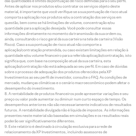
das quantidades e limites da pontuação de risco definidas para o seu perfil.
Antes de aplicar nos produtos e/ou contratar os serviços objeto deste
material, é importante que você verifique se a sua pontuação de risco atual
comporta a aplicação nos produtos e/ou a contratação dos serviços em
questão, bem como se há limitações de volume, concentração e/ou
quantidade para a aplicação desejada. Você pode consultar essas
informações diretamente no momento da transmissão da sua ordem ou,
ainda, consultando o risco geral da sua carteira na tela de carteira (Visão
Risco). Caso a sua pontuação de risco atual não comporte a
aplicação/contratação pretendida, ou caso existam limitações em relação à
quantidade e/ou volume financeiro para a referida aplicação/contratação, isto
significa que, com base na composição atual da sua carteira, esta
aplicação/contratação não está adequada ao seu perfil. Em caso de dúvidas
sobre o processo de adequação dos produtos oferecidos pela XP
Investimentos ao seu perfil de investidor, consulte o FAQ. As condições de
mercado, mudanças climáticas e o cenário macroeconômico podem afetar o
desempenho do investimento.
A rentabilidade de produtos financeiros pode apresentar variações e seu
preço ou valor pode aumentar ou diminuir num curto espaço de tempo. Os
desempenhos anteriores não são necessariamente indicativos de resultados
futuros. A rentabilidade divulgada não é líquida de impostos. As informações
presentes neste material são baseadas em simulações e os resultados reais
poderão ser significativamente diferentes.
Este relatório é destinado à circulação exclusiva para a rede de
relacionamento da XP Investimentos, incluindo assessores de