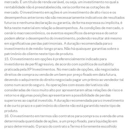
mercado. É um título de renda variável, ou seja, um investimento no qual a
rentabilidade não é preestabelecida, varia conforme as cotações de
mercado. O investimento em ações é um investimento de alto risco e os
desempenhos anteriores não são necessariamente indicativos de resultados
futuros e nenhuma declaração ou garantia, de forma expressa ou implícita, é
feita neste material em relação a desempenhos. As condições de mercado, o
cenário macroeconômico, os eventos específicos da empresa e do setor
podem afetar o desempenho do investimento, podendo resultar até mesmo
em significativas perdas patrimoniais. A duração recomendada para o
investimento é de médio-longo prazo. Não há quaisquer garantias sobre o
patrimônio do cliente neste tipo de produto.
O investimento em opções é preferencialmente indicado para
investidores de perfil agressivo, de acordo com a política de suitability
praticada pela XP Investimentos. No mercado de opções, são negociados
direitos de compra ou venda de um bem por preço fixado em data futura,
devendo o adquirente do direito negociado pagar um prêmio ao vendedor tal
como num acordo seguro. As operações com esses derivativos são
consideradas de risco muito alto por apresentarem altas relações de risco e
retorno e algumas posições apresentarem a possibilidade de perdas
superiores ao capital investido. A duração recomendada para o investimento
é de curto prazo e o patrimônio do cliente não está garantido neste tipo de
produto.
O investimento em termos são contratos para compra ou a venda de uma
determinada quantidade de ações, a um preço fixado, para liquidação em
prazo determinado. O prazo do contrato a Termo é livremente escolhido