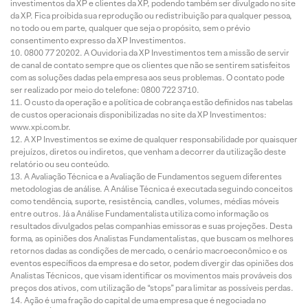
investimentos da XP e clientes da XP, podendo também ser divulgado no site
da XP. Fica proibida sua reprodução ou redistribuição para qualquer pessoa,
no todo ou em parte, qualquer que seja o propósito, sem o prévio
consentimento expresso da XP Investimentos.
0800 77 20202. A Ouvidoria da XP Investimentos tem a missão de servir
de canal de contato sempre que os clientes que não se sentirem satisfeitos
com as soluções dadas pela empresa aos seus problemas. O contato pode
ser realizado por meio do telefone: 0800 722 3710.
O custo da operação e a política de cobrança estão definidos nas tabelas
de custos operacionais disponibilizadas no site da XP Investimentos:
www.xpi.com.br.
A XP Investimentos se exime de qualquer responsabilidade por quaisquer
prejuízos, diretos ou indiretos, que venham a decorrer da utilização deste
relatório ou seu conteúdo.
A Avaliação Técnica e a Avaliação de Fundamentos seguem diferentes
metodologias de análise. A Análise Técnica é executada seguindo conceitos
como tendência, suporte, resistência, candles, volumes, médias móveis
entre outros. Já a Análise Fundamentalista utiliza como informação os
resultados divulgados pelas companhias emissoras e suas projeções. Desta
forma, as opiniões dos Analistas Fundamentalistas, que buscam os melhores
retornos dadas as condições de mercado, o cenário macroeconômico e os
eventos específicos da empresa e do setor, podem divergir das opiniões dos
Analistas Técnicos, que visam identificar os movimentos mais prováveis dos
preços dos ativos, com utilização de “stops” para limitar as possíveis perdas.
Ação é uma fração do capital de uma empresa que é negociada no