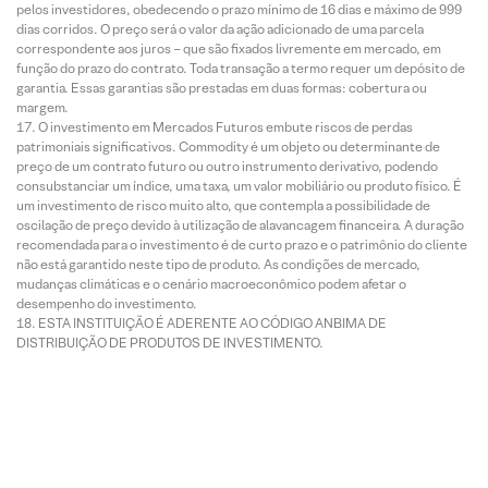
pelos investidores, obedecendo o prazo mínimo de 16 dias e máximo de 999
dias corridos. O preço será o valor da ação adicionado de uma parcela
correspondente aos juros – que são fixados livremente em mercado, em
função do prazo do contrato. Toda transação a termo requer um depósito de
garantia. Essas garantias são prestadas em duas formas: cobertura ou
margem.
O investimento em Mercados Futuros embute riscos de perdas
patrimoniais significativos. Commodity é um objeto ou determinante de
preço de um contrato futuro ou outro instrumento derivativo, podendo
consubstanciar um índice, uma taxa, um valor mobiliário ou produto físico. É
um investimento de risco muito alto, que contempla a possibilidade de
oscilação de preço devido à utilização de alavancagem financeira. A duração
recomendada para o investimento é de curto prazo e o patrimônio do cliente
não está garantido neste tipo de produto. As condições de mercado,
mudanças climáticas e o cenário macroeconômico podem afetar o
desempenho do investimento.
ESTA INSTITUIÇÃO É ADERENTE AO CÓDIGO ANBIMA DE
DISTRIBUIÇÃO DE PRODUTOS DE INVESTIMENTO.