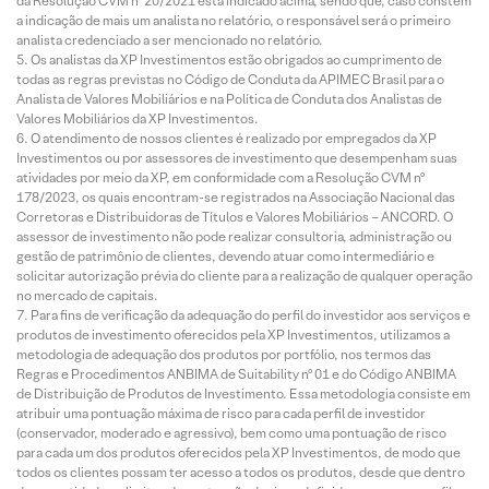
da Resolução CVM nº 20/2021 está indicado acima, sendo que, caso constem
a indicação de mais um analista no relatório, o responsável será o primeiro
analista credenciado a ser mencionado no relatório.
Os analistas da XP Investimentos estão obrigados ao cumprimento de
todas as regras previstas no Código de Conduta da APIMEC Brasil para o
Analista de Valores Mobiliários e na Política de Conduta dos Analistas de
Valores Mobiliários da XP Investimentos.
O atendimento de nossos clientes é realizado por empregados da XP
Investimentos ou por assessores de investimento que desempenham suas
atividades por meio da XP, em conformidade com a Resolução CVM nº
178/2023, os quais encontram-se registrados na Associação Nacional das
Corretoras e Distribuidoras de Títulos e Valores Mobiliários – ANCORD. O
assessor de investimento não pode realizar consultoria, administração ou
gestão de patrimônio de clientes, devendo atuar como intermediário e
solicitar autorização prévia do cliente para a realização de qualquer operação
no mercado de capitais.
Para fins de verificação da adequação do perfil do investidor aos serviços e
produtos de investimento oferecidos pela XP Investimentos, utilizamos a
metodologia de adequação dos produtos por portfólio, nos termos das
Regras e Procedimentos ANBIMA de Suitability nº 01 e do Código ANBIMA
de Distribuição de Produtos de Investimento. Essa metodologia consiste em
atribuir uma pontuação máxima de risco para cada perfil de investidor
(conservador, moderado e agressivo), bem como uma pontuação de risco
para cada um dos produtos oferecidos pela XP Investimentos, de modo que
todos os clientes possam ter acesso a todos os produtos, desde que dentro