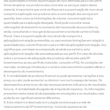
das quantidades e limites da pontuação de risco definidas para o seu perfil.
Antes de aplicar nos produtos e/ou contratar os serviços objeto deste
material, é importante que você verifique se a sua pontuação de risco atual
comporta a aplicação nos produtos e/ou a contratação dos serviços em
questão, bem como se há limitações de volume, concentração e/ou
quantidade para a aplicação desejada. Você pode consultar essas
informações diretamente no momento da transmissão da sua ordem ou,
ainda, consultando o risco geral da sua carteira na tela de carteira (Visão
Risco). Caso a sua pontuação de risco atual não comporte a
aplicação/contratação pretendida, ou caso existam limitações em relação à
quantidade e/ou volume financeiro para a referida aplicação/contratação, isto
significa que, com base na composição atual da sua carteira, esta
aplicação/contratação não está adequada ao seu perfil. Em caso de dúvidas
sobre o processo de adequação dos produtos oferecidos pela XP
Investimentos ao seu perfil de investidor, consulte o FAQ. As condições de
mercado, mudanças climáticas e o cenário macroeconômico podem afetar o
desempenho do investimento.
A rentabilidade de produtos financeiros pode apresentar variações e seu
preço ou valor pode aumentar ou diminuir num curto espaço de tempo. Os
desempenhos anteriores não são necessariamente indicativos de resultados
futuros. A rentabilidade divulgada não é líquida de impostos. As informações
presentes neste material são baseadas em simulações e os resultados reais
poderão ser significativamente diferentes.
Este relatório é destinado à circulação exclusiva para a rede de
relacionamento da XP Investimentos, incluindo assessores de