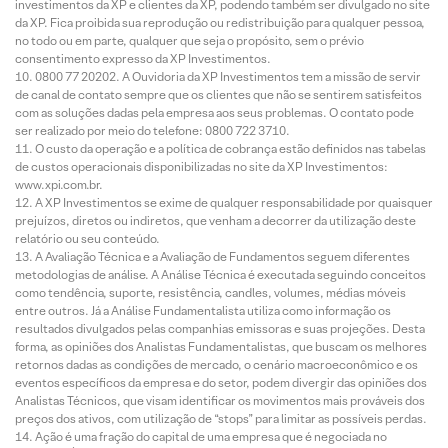
investimentos da XP e clientes da XP, podendo também ser divulgado no site
da XP. Fica proibida sua reprodução ou redistribuição para qualquer pessoa,
no todo ou em parte, qualquer que seja o propósito, sem o prévio
consentimento expresso da XP Investimentos.
0800 77 20202. A Ouvidoria da XP Investimentos tem a missão de servir
de canal de contato sempre que os clientes que não se sentirem satisfeitos
com as soluções dadas pela empresa aos seus problemas. O contato pode
ser realizado por meio do telefone: 0800 722 3710.
O custo da operação e a política de cobrança estão definidos nas tabelas
de custos operacionais disponibilizadas no site da XP Investimentos:
www.xpi.com.br.
A XP Investimentos se exime de qualquer responsabilidade por quaisquer
prejuízos, diretos ou indiretos, que venham a decorrer da utilização deste
relatório ou seu conteúdo.
A Avaliação Técnica e a Avaliação de Fundamentos seguem diferentes
metodologias de análise. A Análise Técnica é executada seguindo conceitos
como tendência, suporte, resistência, candles, volumes, médias móveis
entre outros. Já a Análise Fundamentalista utiliza como informação os
resultados divulgados pelas companhias emissoras e suas projeções. Desta
forma, as opiniões dos Analistas Fundamentalistas, que buscam os melhores
retornos dadas as condições de mercado, o cenário macroeconômico e os
eventos específicos da empresa e do setor, podem divergir das opiniões dos
Analistas Técnicos, que visam identificar os movimentos mais prováveis dos
preços dos ativos, com utilização de “stops” para limitar as possíveis perdas.
Ação é uma fração do capital de uma empresa que é negociada no