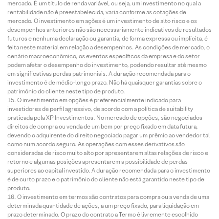
mercado. É um título de renda variável, ou seja, um investimento no qual a
rentabilidade não é preestabelecida, varia conforme as cotações de
mercado. O investimento em ações é um investimento de alto risco e os
desempenhos anteriores não são necessariamente indicativos de resultados
futuros e nenhuma declaração ou garantia, de forma expressa ou implícita, é
feita neste material em relação a desempenhos. As condições de mercado, o
cenário macroeconômico, os eventos específicos da empresa e do setor
podem afetar o desempenho do investimento, podendo resultar até mesmo
em significativas perdas patrimoniais. A duração recomendada para o
investimento é de médio-longo prazo. Não há quaisquer garantias sobre o
patrimônio do cliente neste tipo de produto.
O investimento em opções é preferencialmente indicado para
investidores de perfil agressivo, de acordo com a política de suitability
praticada pela XP Investimentos. No mercado de opções, são negociados
direitos de compra ou venda de um bem por preço fixado em data futura,
devendo o adquirente do direito negociado pagar um prêmio ao vendedor tal
como num acordo seguro. As operações com esses derivativos são
consideradas de risco muito alto por apresentarem altas relações de risco e
retorno e algumas posições apresentarem a possibilidade de perdas
superiores ao capital investido. A duração recomendada para o investimento
é de curto prazo e o patrimônio do cliente não está garantido neste tipo de
produto.
O investimento em termos são contratos para compra ou a venda de uma
determinada quantidade de ações, a um preço fixado, para liquidação em
prazo determinado. O prazo do contrato a Termo é livremente escolhido