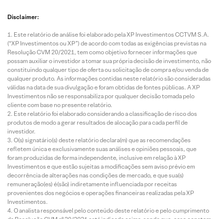
Disclaimer:
Este relatório de análise foi elaborado pela XP Investimentos CCTVM S.A.
(“XP Investimentos ou XP”) de acordo com todas as exigências previstas na
Resolução CVM 20/2021, tem como objetivo fornecer informações que
possam auxiliar o investidor a tomar sua própria decisão de investimento, não
constituindo qualquer tipo de oferta ou solicitação de compra e/ou venda de
qualquer produto. As informações contidas neste relatório são consideradas
válidas na data de sua divulgação e foram obtidas de fontes públicas. A XP
Investimentos não se responsabiliza por qualquer decisão tomada pelo
cliente com base no presente relatório.
Este relatório foi elaborado considerando a classificação de risco dos
produtos de modo a gerar resultados de alocação para cada perfil de
investidor.
O(s) signatário(s) deste relatório declara(m) que as recomendações
refletem única e exclusivamente suas análises e opiniões pessoais, que
foram produzidas de forma independente, inclusive em relação à XP
Investimentos e que estão sujeitas a modificações sem aviso prévio em
decorrência de alterações nas condições de mercado, e que sua(s)
remuneração(es) é(são) indiretamente influenciada por receitas
provenientes dos negócios e operações financeiras realizadas pela XP
Investimentos.
O analista responsável pelo conteúdo deste relatório e pelo cumprimento