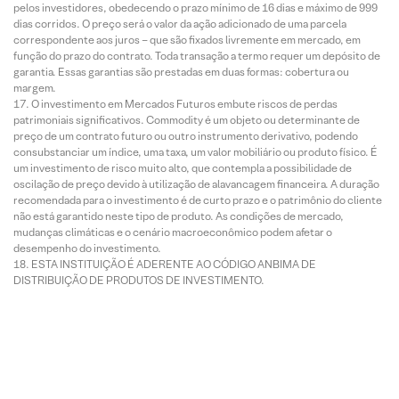
pelos investidores, obedecendo o prazo mínimo de 16 dias e máximo de 999
dias corridos. O preço será o valor da ação adicionado de uma parcela
correspondente aos juros – que são fixados livremente em mercado, em
função do prazo do contrato. Toda transação a termo requer um depósito de
garantia. Essas garantias são prestadas em duas formas: cobertura ou
margem.
O investimento em Mercados Futuros embute riscos de perdas
patrimoniais significativos. Commodity é um objeto ou determinante de
preço de um contrato futuro ou outro instrumento derivativo, podendo
consubstanciar um índice, uma taxa, um valor mobiliário ou produto físico. É
um investimento de risco muito alto, que contempla a possibilidade de
oscilação de preço devido à utilização de alavancagem financeira. A duração
recomendada para o investimento é de curto prazo e o patrimônio do cliente
não está garantido neste tipo de produto. As condições de mercado,
mudanças climáticas e o cenário macroeconômico podem afetar o
desempenho do investimento.
ESTA INSTITUIÇÃO É ADERENTE AO CÓDIGO ANBIMA DE
DISTRIBUIÇÃO DE PRODUTOS DE INVESTIMENTO.