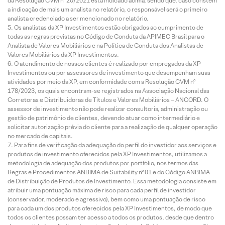
da Resolução CVM nº 20/2021 está indicado acima, sendo que, caso constem
a indicação de mais um analista no relatório, o responsável será o primeiro
analista credenciado a ser mencionado no relatório.
Os analistas da XP Investimentos estão obrigados ao cumprimento de
todas as regras previstas no Código de Conduta da APIMEC Brasil para o
Analista de Valores Mobiliários e na Política de Conduta dos Analistas de
Valores Mobiliários da XP Investimentos.
O atendimento de nossos clientes é realizado por empregados da XP
Investimentos ou por assessores de investimento que desempenham suas
atividades por meio da XP, em conformidade com a Resolução CVM nº
178/2023, os quais encontram-se registrados na Associação Nacional das
Corretoras e Distribuidoras de Títulos e Valores Mobiliários – ANCORD. O
assessor de investimento não pode realizar consultoria, administração ou
gestão de patrimônio de clientes, devendo atuar como intermediário e
solicitar autorização prévia do cliente para a realização de qualquer operação
no mercado de capitais.
Para fins de verificação da adequação do perfil do investidor aos serviços e
produtos de investimento oferecidos pela XP Investimentos, utilizamos a
metodologia de adequação dos produtos por portfólio, nos termos das
Regras e Procedimentos ANBIMA de Suitability nº 01 e do Código ANBIMA
de Distribuição de Produtos de Investimento. Essa metodologia consiste em
atribuir uma pontuação máxima de risco para cada perfil de investidor
(conservador, moderado e agressivo), bem como uma pontuação de risco
para cada um dos produtos oferecidos pela XP Investimentos, de modo que
todos os clientes possam ter acesso a todos os produtos, desde que dentro