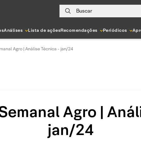
Buscar
os
Análises
Lista de ações
Recomendações
Periódicos
Apr
anal Agro | Análise Técnica - jan/24
emanal Agro | Anál
jan/24