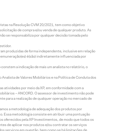
7 Ago
7 Ago
7 Ago
• 5
2026 • 56
2026 • 3
2026 • 3
de
mins de
mins de
mins de
a
leitura
leitura
leitura
revistas na Resolução CVM 20/2021, tem como objetivo
 solicitação de compra e/ou venda de qualquer produto. As
obr
El Niño
PetroR
LOG
 não se responsabiliza por qualquer decisão tomada pelo
pode
econca
CP
lta
gerar
vo
(LOGG
estidor.
do
perdas
(RECV
3):
foram produzidas de forma independente, inclusive em relação
6:
acima
3) |
Tendên
 remuneração(es) é(são) indiretamente influenciada por
ma
de R$ 8
Resulta
cias
constem a indicação de mais um analista no relatório, o
bilhões
dos do
operaci
cta
para
2T26:
onais
Analista de Valores Mobiliários e na Política de Conduta dos
s
renová
Resulta
sólidas
s atividades por meio da XP, em conformidade com a
veis no
dos em
e
Mobiliários – ANCORD. O assessor de investimento não pode
Brasil;
linha
deman
iente para a realização de qualquer operação no mercado de
veja o
da por
Radar
nova
lizamos a metodologia de adequação dos produtos por
Energia
reciclag
to. Essa metodologia consiste em atribuir uma pontuação
tos oferecidos pela XP Investimentos, de modo que todos os
XP |
em de
ntes de aplicar nos produtos e/ou contratar os serviços
Agosto
ativos
 dos serviços em questão, bem como se há limitações de