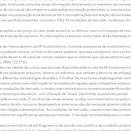
jada. Você pode consultar essas informações diretamente no momento da transmissã
ação de risco atual não comporte a aplicação/contratação pretendida, ou caso exista
m base na composição atual da sua carteira, esta aplicação/contratação não está ad
 seu perfil de investidor, consulte o FAQ. As condições de mercado, mudanças cl
 variações e seu preço ou valor pode aumentar ou diminuir num curto espaço de t
 não é líquida de impostos. As informações presentes neste material são baseadas e
rede de relacionamento da XP Investimentos, incluindo assessores de investimentos
ara qualquer pessoa, no todo ou em parte, qualquer que seja o propósito, sem o pr
ssão de servir de canal de contato sempre que os clientes que não se sentirem sat
e: 0800 722 3710.
dos nas tabelas de custos operacionais disponibilizadas no site da XP Investimento
 por quaisquer prejuízos, diretos ou indiretos, que venham a decorrer da utilizaç
 diferentes metodologias de análise. A Análise Técnica é executada seguindo conc
alista utiliza como informação os resultados divulgados pelas companhias emissora
 condições de mercado, o cenário macroeconômico e os eventos específicos da em
dos preços dos ativos, com utilização de “stops” para limitar as possíveis perdas.
ada no mercado. É um título de renda variável, ou seja, um investimento no qual a r
mento de alto risco e os desempenhos anteriores não são necessariamente indicat
terial em relação a desempenhos. As condições de mercado, o cenário macroeconômi
mesmo em significativas perdas patrimoniais. A duração recomendada para o inves
ra investidores de perfil agressivo, de acordo com a política de suitability prat
 fixado em data futura, devendo o adquirente do direito negociado pagar um prê