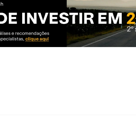
inda não tem conta na XP Investimentos, abra a sua!