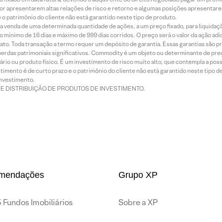
or apresentarem altas relações de risco e retorno e algumas posições apresentarem 
o patrimônio do cliente não está garantido neste tipo de produto.
 venda de uma determinada quantidade de ações, a um preço fixado, para liquidaç
 mínimo de 16 dias e máximo de 999 dias corridos. O preço será o valor da ação ad
ato. Toda transação a termo requer um depósito de garantia. Essas garantias são 
rdas patrimoniais significativos. Commodity é um objeto ou determinante de preç
rio ou produto físico. É um investimento de risco muito alto, que contempla a possi
imento é de curto prazo e o patrimônio do cliente não está garantido neste tipo 
nvestimento.
DE DISTRIBUIÇÃO DE PRODUTOS DE INVESTIMENTO.
mendações
Grupo XP
 Fundos Imobiliários
Sobre a XP