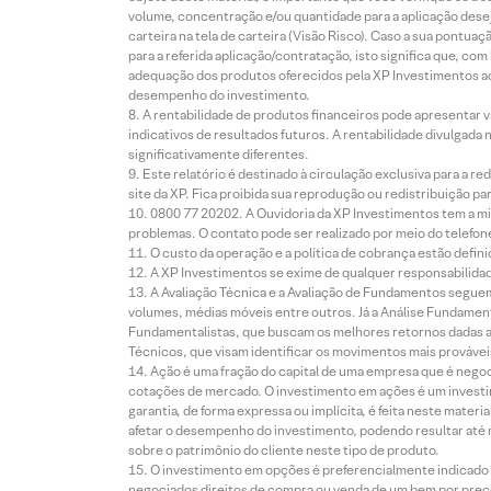
volume, concentração e/ou quantidade para a aplicação dese
carteira na tela de carteira (Visão Risco). Caso a sua pontu
para a referida aplicação/contratação, isto significa que, co
adequação dos produtos oferecidos pela XP Investimentos ao
desempenho do investimento.
A rentabilidade de produtos financeiros pode apresentar
indicativos de resultados futuros. A rentabilidade divulgada
significativamente diferentes.
Este relatório é destinado à circulação exclusiva para a 
site da XP. Fica proibida sua reprodução ou redistribuição p
0800 77 20202. A Ouvidoria da XP Investimentos tem a mi
problemas. O contato pode ser realizado por meio do telefon
O custo da operação e a política de cobrança estão defini
A XP Investimentos se exime de qualquer responsabilidade
A Avaliação Técnica e a Avaliação de Fundamentos seguem
volumes, médias móveis entre outros. Já a Análise Fundament
Fundamentalistas, que buscam os melhores retornos dadas as
Técnicos, que visam identificar os movimentos mais prováveis 
Ação é uma fração do capital de uma empresa que é negoci
cotações de mercado. O investimento em ações é um investi
garantia, de forma expressa ou implícita, é feita neste ma
afetar o desempenho do investimento, podendo resultar até 
sobre o patrimônio do cliente neste tipo de produto.
O investimento em opções é preferencialmente indicado pa
negociados direitos de compra ou venda de um bem por preço