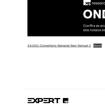
241501-Comentario-Semanal-Sem-Samuel-2
Baixar
Se você a