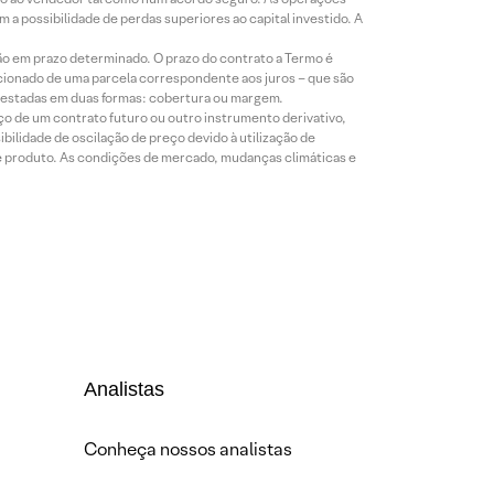
a possibilidade de perdas superiores ao capital investido. A
ão em prazo determinado. O prazo do contrato a Termo é
icionado de uma parcela correspondente aos juros – que são
prestadas em duas formas: cobertura ou margem.
o de um contrato futuro ou outro instrumento derivativo,
bilidade de oscilação de preço devido à utilização de
de produto. As condições de mercado, mudanças climáticas e
Analistas
Conheça nossos analistas