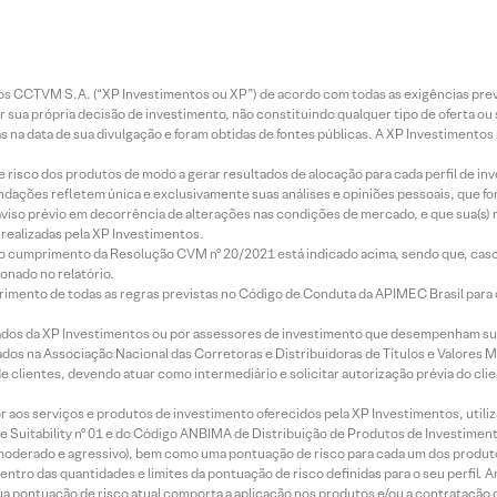
7 Ago
7 Ago
7 Ago
7 Ago
2026 • 1
2026 • 4
2026 • 5
2026 
min de
mins de
mins de
mins 
leitura
leitura
leitura
leitur
entos CCTVM S.A. (“XP Investimentos ou XP”) de acordo com todas as exigências p
r sua própria decisão de investimento, não constituindo qualquer tipo de oferta ou
MRV
WEG
Utilities
Petr
s na data de sua divulgação e foram obtidas de fontes públicas. A XP Investimentos
(MRVE
(WEGE
:
as |
3):
3): Em
Pacote
Resu
e risco dos produtos de modo a gerar resultados de alocação para cada perfil de inv
Destrav
Que
de
dos 
mendações refletem única e exclusivamente suas análises e opiniões pessoais, que 
ando
Ponto
Resulta
2T2
aviso prévio em decorrência de alterações nas condições de mercado, e que sua(s)
realizadas pela XP Investimentos.
valor
Estamo
dos do
Aci
lo cumprimento da Resolução CVM nº 20/2021 está indicado acima, sendo que, caso 
com
s no
2T26 –
das
onado no relatório.
uma
Ciclo
ENGI e
expe
imento de todas as regras previstas no Código de Conduta da APIMEC Brasil para o 
venda
de
ALUP
tiva
ados da XP Investimentos ou por assessores de investimento que desempenham sua
de
Cresci
os na Associação Nacional das Corretoras e Distribuidoras de Títulos e Valores 
ativos
mento?
de clientes, devendo atuar como intermediário e solicitar autorização prévia do cl
de R$
2,1
idor aos serviços e produtos de investimento oferecidos pela XP Investimentos, uti
bilhões
 Suitability nº 01 e do Código ANBIMA de Distribuição de Produtos de Investimen
r, moderado e agressivo), bem como uma pontuação de risco para cada um dos produ
ntro das quantidades e limites da pontuação de risco definidas para o seu perfil. A
 sua pontuação de risco atual comporta a aplicação nos produtos e/ou a contratação