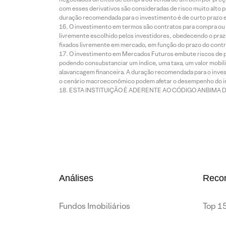
com esses derivativos são consideradas de risco muito alto p
duração recomendada para o investimento é de curto prazo e 
O investimento em termos são contratos para compra ou a
livremente escolhido pelos investidores, obedecendo o prazo
fixados livremente em mercado, em função do prazo do contr
O investimento em Mercados Futuros embute riscos de pe
podendo consubstanciar um índice, uma taxa, um valor mobiliá
alavancagem financeira. A duração recomendada para o invest
o cenário macroeconômico podem afetar o desempenho do i
ESTA INSTITUIÇÃO É ADERENTE AO CÓDIGO ANBIMA 
Análises
Reco
Fundos Imobiliários
Top 15