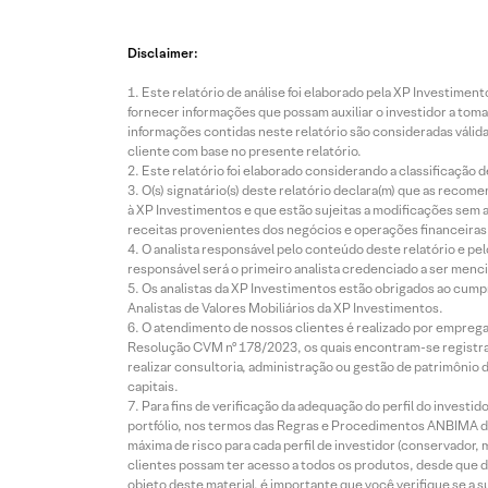
7 Ago
7 Ago
7 Ago
2026 • 2
2026 • 3
2026 • 3
Disclaimer:
mins de
mins de
mins de
leitura
leitura
leitura
Este relatório de análise foi elaborado pela XP Investim
fornecer informações que possam auxiliar o investidor a toma
Bens
Fleury
Multipla
informações contidas neste relatório são consideradas válida
de
(FLRY3
n
cliente com base no presente relatório.
Capital:
):
(MULT
Este relatório foi elaborado considerando a classificação d
Exporta
Compa
3):
O(s) signatário(s) deste relatório declara(m) que as reco
ções de
rações
Colhen
à XP Investimentos e que estão sujeitas a modificações sem 
receitas provenientes dos negócios e operações financeiras 
GTD
mais
do os
O analista responsável pelo conteúdo deste relatório e pe
para os
desafia
benefíci
responsável será o primeiro analista credenciado a ser menci
EUA
doras
os dos
Os analistas da XP Investimentos estão obrigados ao cumpr
voltam
adiante
investi
Analistas de Valores Mobiliários da XP Investimentos.
O atendimento de nossos clientes é realizado por empreg
a
; D&A
mentos
Resolução CVM nº 178/2023, os quais encontram-se registrad
ganhar
deve
recente
realizar consultoria, administração ou gestão de patrimônio 
momen
perman
s
capitais.
tum
ecer
Para fins de verificação da adequação do perfil do invest
nos
portfólio, nos termos das Regras e Procedimentos ANBIMA de
máxima de risco para cada perfil de investidor (conservado
níveis
clientes possam ter acesso a todos os produtos, desde que de
atuais
objeto deste material, é importante que você verifique se a