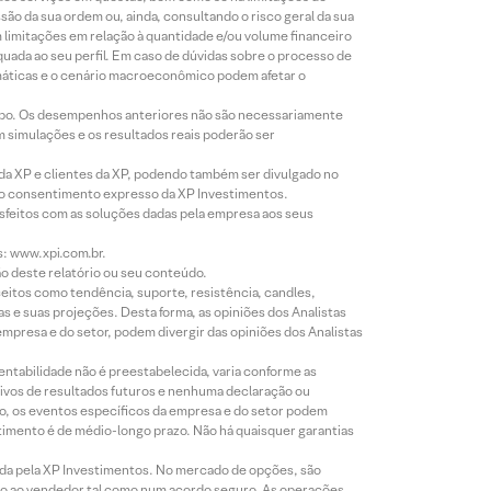
o da sua ordem ou, ainda, consultando o risco geral da sua
m limitações em relação à quantidade e/ou volume financeiro
equada ao seu perfil. Em caso de dúvidas sobre o processo de
imáticas e o cenário macroeconômico podem afetar o
empo. Os desempenhos anteriores não são necessariamente
m simulações e os resultados reais poderão ser
 da XP e clientes da XP, podendo também ser divulgado no
évio consentimento expresso da XP Investimentos.
isfeitos com as soluções dadas pela empresa aos seus
s: www.xpi.com.br.
ão deste relatório ou seu conteúdo.
eitos como tendência, suporte, resistência, candles,
s e suas projeções. Desta forma, as opiniões dos Analistas
presa e do setor, podem divergir das opiniões dos Analistas
entabilidade não é preestabelecida, varia conforme as
ivos de resultados futuros e nenhuma declaração ou
co, os eventos específicos da empresa e do setor podem
timento é de médio-longo prazo. Não há quaisquer garantias
icada pela XP Investimentos. No mercado de opções, são
mio ao vendedor tal como num acordo seguro. As operações