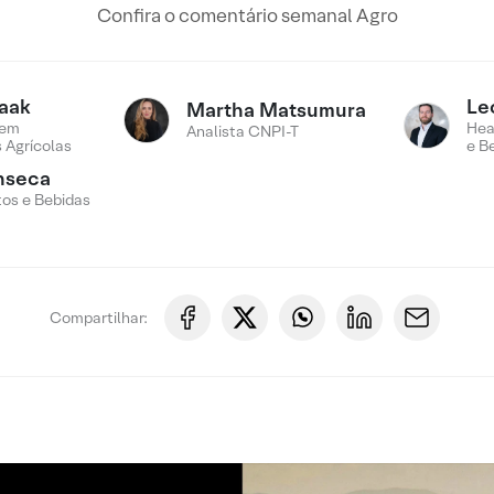
Confira o comentário semanal Agro
aak
Le
Martha Matsumura
 em
Hea
Analista CNPI-T
 Agrícolas
e B
nseca
tos e Bebidas
Compartilhar: