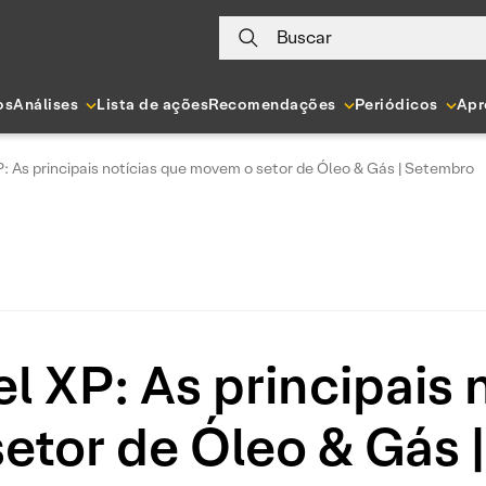
Buscar
os
Análises
Lista de ações
Recomendações
Periódicos
Apr
: As principais notícias que movem o setor de Óleo & Gás | Setembro
 XP: As principais 
etor de Óleo & Gás 