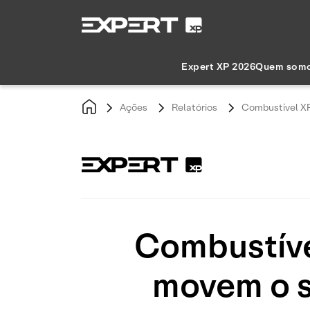
Expert XP 2026
Quem som
Ações
Relatórios
Combustível XP
Combustível
movem o s