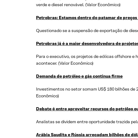
verde e diesel renovável. (Valor Econômico)
Petrobras: Estamos dentro do patamar de preços 
Questionado se a suspensão de exportação de diesel 
Petrobras já é a maior desenvolvedora de projetos 
Para o executivo, os projetos de eólicas offshore e
acontecer. (Valor Econômico)
Demanda de petróleo e gás continua firme
Investimentos no setor somam US$ 180 bilhões de 20
Econômico)
Debate é entre aproveitar recursos do petróleo ou
Analistas se dividem entre oportunidade trazida pe
Arábia Saudita e Rússia arrecadam bilhões de dól