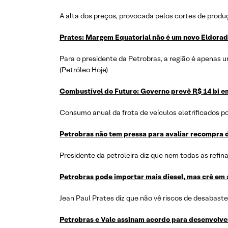
A alta dos preços, provocada pelos cortes de prod
Prates: Margem Equatorial não é um novo Eldora
Para o presidente da Petrobras, a região é apenas 
(Petróleo Hoje)
Combustível do Futuro: Governo prevê R$ 14 bi em
Consumo anual da frota de veículos eletrificados 
Petrobras não tem pressa para avaliar recompra d
Presidente da petroleira diz que nem todas as refin
Petrobras pode importar mais diesel, mas crê em 
Jean Paul Prates diz que não vê riscos de desabaste
Petrobras e Vale assinam acordo para desenvolve