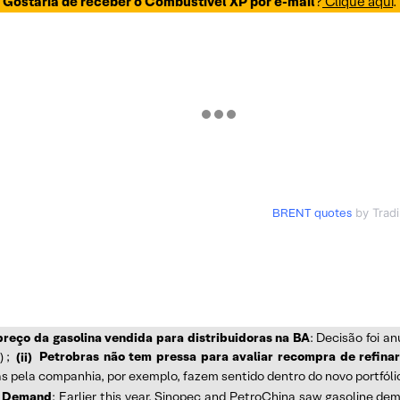
Gostaria de receber o Combustível XP por e-mail
?
Clique aqui
.
BRENT quotes
by Trad
reço da gasolina vendida para distribuidoras na BA
: Decisão foi a
)
;
(ii)
Petrobras não tem pressa para avaliar recompra de refinar
as pela companhia, por exemplo, fazem sentido dentro do novo portfóli
l Demand
: Earlier this year, Sinopec and PetroChina saw gasoline de