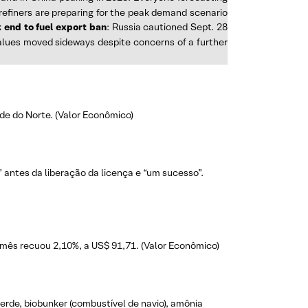
s refiners are preparing for the peak demand scenario
k end to fuel export ban
: Russia cautioned Sept. 28
values moved sideways despite concerns of a further
de do Norte. (Valor Econômico)
 antes da liberação da licença e “um sucesso”.
 mês recuou 2,10%, a US$ 91,71. (Valor Econômico)
verde, biobunker (combustível de navio), amônia