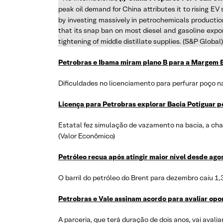
peak oil demand for China attributes it to rising EV
by investing massively in petrochemicals production 
that its snap ban on most diesel and gasoline expo
tightening of middle distillate supplies. (S&P Global)
Petrobras e Ibama miram plano B para a Margem 
Dificuldades no licenciamento para perfurar poço n
Licença para Petrobras explorar Bacia Potiguar p
Estatal fez simulação de vazamento na bacia, a cha
(Valor Econômico)
Petróleo recua após atingir maior nível desde ago
O barril do petróleo do Brent para dezembro caiu 1
Petrobras e Vale assinam acordo para avaliar op
A parceria, que terá duração de dois anos, vai avali