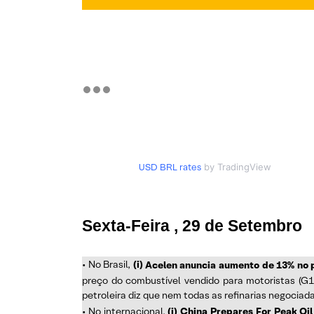
USD BRL rates
by TradingView
Sexta-Feira , 29 de Setembro
• No Brasil,
(i)
Acelen anuncia aumento de 13% no p
preço do combustível vendido para motoristas (G1
petroleira diz que nem todas as refinarias negociad
• No internacional,
(i)
China Prepares For Peak Oi