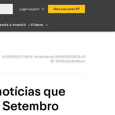
login expert
Abra sua conta XP
enda a Investir
Vídeos
01/09/2023 07:59:16 • Atualizado em 29/09/2023 08:22:19
54 minutos de leitura
notícias que
| Setembro