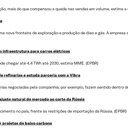
ução, mais do que compensou a queda nas vendas em volume, estima a 
do
uma nova fronteira de exploração e produção de óleo e gás. A empresa 
 infraestrutura para carros elétricos
pode chegar até 4,4 TWh até 2030, estima MME. (EPBR)
e refinarias e estuda parceria com a Vibra
arias negociadas pela companhia, por exemplo, fazem sentido dentro do
ajuste natural do mercado ao corte da Rússia
cimento no país, frente às restrições de importação da Rússia. (EPBR)
r projetos de baixo carbono