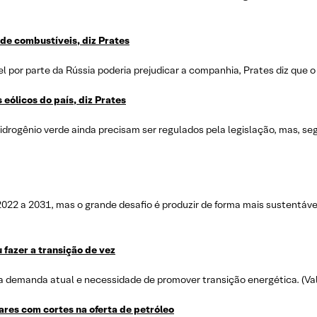
de combustíveis, diz Prates
por parte da Rússia poderia prejudicar a companhia, Prates diz que o 
eólicos do país, diz Prates
 hidrogênio verde ainda precisam ser regulados pela legislação, mas, se
22 a 2031, mas o grande desafio é produzir de forma mais sustentável
 fazer a transição de vez
la demanda atual e necessidade de promover transição energética. (Va
ares com cortes na oferta de petróleo