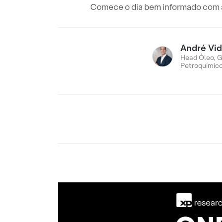
Comece o dia bem informado com as
André Vid
Head Óleo, G
Petroquímic