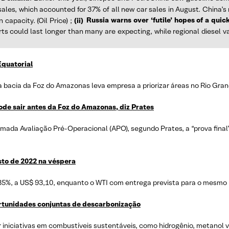
 sales, which accounted for 37% of all new car sales in August. China’
capacity. (Oil Price) ;
(ii)
Russia warns over ‘futile’ hopes of a quic
rts could last longer than many are expecting, while regional diesel 
Equatorial
a bacia da Foz do Amazonas leva empresa a priorizar áreas no Rio Gran
ode sair antes da Foz do Amazonas, diz Prates
mada Avaliação Pré-Operacional (APO), segundo Prates, a “prova final”
sto de 2022 na véspera
,35%, a US$ 93,10, enquanto o WTI com entrega prevista para o mesmo
ortunidades conjuntas de descarbonização
ar iniciativas em combustíveis sustentáveis, como hidrogênio, metanol 