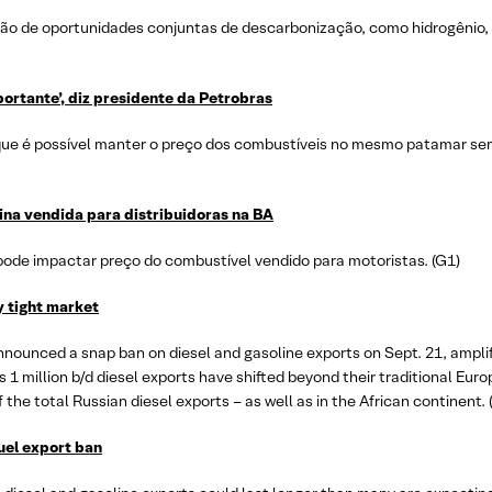
ção de oportunidades conjuntas de descarbonização, como hidrogênio, 
portante’, diz presidente da Petrobras
 que é possível manter o preço dos combustíveis no mesmo patamar s
ina vendida para distribuidoras na BA
pode impactar preço do combustível vendido para motoristas. (G1)
y tight market
announced a snap ban on diesel and gasoline exports on Sept. 21, amplify
’s 1 million b/d diesel exports have shifted beyond their traditional Eur
the total Russian diesel exports – as well as in the African continent.
fuel export ban