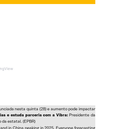
ingView
nunciada nesta quinta (28) e aumento pode impactar
ias e estuda parceria com a Vibra:
Presidente da
o da estatal. (EPBR)
mand in China peaking in 2025. Everyone forecasting