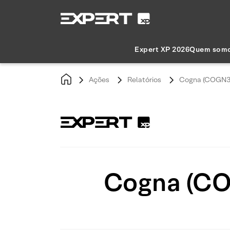
Expert XP 2026
Quem som
Ações
Relatórios
Cogna (COGN3)
Cogna (CO