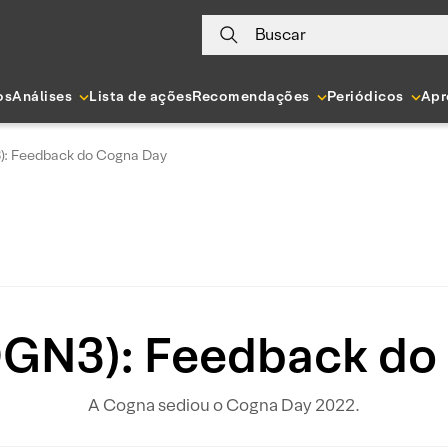
Buscar
os
Análises
Lista de ações
Recomendações
Periódicos
Apr
: Feedback do Cogna Day
GN3): Feedback do
A Cogna sediou o Cogna Day 2022.