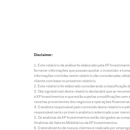
Disclaimer:
Este relatório de análise foi elaborado pela XP Investim
fornecer informações que possam auxiliar o investidor a toma
informações contidas neste relatório são consideradas válida
cliente com base no presente relatório.
Este relatório foi elaborado considerando a classificação d
O(s) signatário(s) deste relatório declara(m) que as reco
à XP Investimentos e que estão sujeitas a modificações sem 
receitas provenientes dos negócios e operações financeiras 
O analista responsável pelo conteúdo deste relatório e pe
responsável será o primeiro analista credenciado a ser menci
Os analistas da XP Investimentos estão obrigados ao cumpr
Analistas de Valores Mobiliários da XP Investimentos.
O atendimento de nossos clientes é realizado por empreg