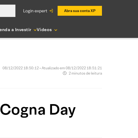
login expert
Abra sua conta XP
enda a Investir
Vídeos
08/12/2022 18:50:12 • Atualizado em 08/12/2022 18:51:21
2 minutos de leitura
 Cogna Day