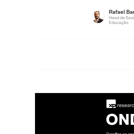
Rafael Ba
Head de Saú
Educação