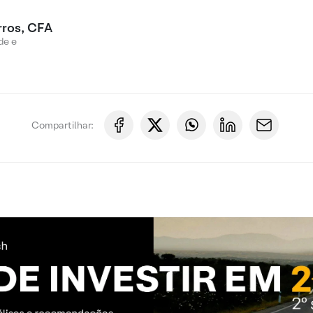
rros, CFA
de e
Compartilhar: