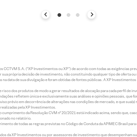
entos CCTVM S.A. (“XP Investimentos ou XP”) de acordo com todas as exigências p
r sua própria decisão de investimento, não constituindo qualquer tipo de oferta ou
s na data de sua divulgação e foram obtidas de fontes públicas. A XP Investimentos
e risco dos produtos de modo a gerar resultados de alocação para cada perfil de inv
mendações refletem única e exclusivamente suas análises e opiniões pessoais, que 
aviso prévio em decorrência de alterações nas condições de mercado, e que sua(s)
realizadas pela XP Investimentos.
lo cumprimento da Resolução CVM nº 20/2021 está indicado acima, sendo que, caso 
onado no relatório.
imento de todas as regras previstas no Código de Conduta da APIMEC Brasil para o 
ados da XP Investimentos ou por assessores de investimento que desempenham sua