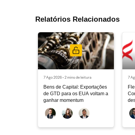
Relatórios Relacionados
7 Ago 2026 • 2 mins de leitura
7 Ag
Bens de Capital: Exportações
Fle
de GTD para os EUA voltam a
Co
ganhar momentum
des
dev
atu