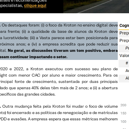
.
Os destaques foram: (i) o foco da Kroton no ensino digital deve
ra frente; (ii) a qualidade da base de alunos da Kroton deve
lucratividade; (iii) a Vasta parece estar bem posicionada para
róximos anos; e (iv) a empresa acredita que pode reduzir sua
tal.
No geral, as discussões tiveram um tom positivo, embora
sam continuar impactando o setor.
020 e 2022, a Kroton executou com sucesso seu plano de
light com menor CAC por aluno e maior crescimento. Para os
rincipal fonte de crescimento, sustentada por duas principais
dado que apenas 40% deles têm mais de 2 anos; e (ii) a abertura
pecíficos das grandes cidades.
.
Outra mudança feita pela Kroton foi mudar o foco de volume
to) foi encerrado e as políticas de renegociação e de matrículas
, PDD e evasões. A empresa espera que essas métricas melhorem