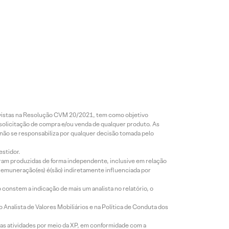
revistas na Resolução CVM 20/2021, tem como objetivo
 solicitação de compra e/ou venda de qualquer produto. As
 não se responsabiliza por qualquer decisão tomada pelo
estidor.
foram produzidas de forma independente, inclusive em relação
 remuneração(es) é(são) indiretamente influenciada por
constem a indicação de mais um analista no relatório, o
Analista de Valores Mobiliários e na Política de Conduta dos
s atividades por meio da XP, em conformidade com a