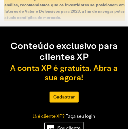
análise, recomendamos que os investidores se posicionem em
fatores de Valor e Defensivos para 2023, a fim de navegar pelas
atuais condições de mercado.
Conteúdo exclusivo para
clientes XP
A conta XP é gratuita. Abra a
sua agora!
Cadastrar
Já é cliente XP?
Faça seu login
Sou cliente