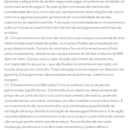
devendo o adquirente do direito negociado pagar um prêmio ao vendedor tal
como num acordo seguro. As operações com esses derivativos são
consideradas de risco muito alto por apresentarem altas relações de risco e
retorno e algumas posições apresentarem a possibilidade de perdas
superiores ao capital investido. A duração recomendada para o investimento
é de curto prazo e o patrimônio do cliente não está garantido neste tipo de
produto.
O investimento em termos são contratos para compra ou a venda de uma
determinada quantidade de ações, a um preço fixado, para liquidação em
prazo determinado. O prazo do contrato a Termo é livremente escolhido
pelos investidores, obedecendo o prazo mínimo de 16 dias e máximo de 999
dias corridos. O preço será o valor da ação adicionado de uma parcela
correspondente aos juros – que são fixados livremente em mercado, em
função do prazo do contrato. Toda transação a termo requer um depósito de
garantia. Essas garantias são prestadas em duas formas: cobertura ou
margem.
O investimento em Mercados Futuros embute riscos de perdas
patrimoniais significativos. Commodity é um objeto ou determinante de
preço de um contrato futuro ou outro instrumento derivativo, podendo
consubstanciar um índice, uma taxa, um valor mobiliário ou produto físico. É
um investimento de risco muito alto, que contempla a possibilidade de
oscilação de preço devido à utilização de alavancagem financeira. A duração
recomendada para o investimento é de curto prazo e o patrimônio do cliente
não está garantido neste tipo de produto. As condições de mercado,
mudanças climáticas e o cenário macroeconômico podem afetar o