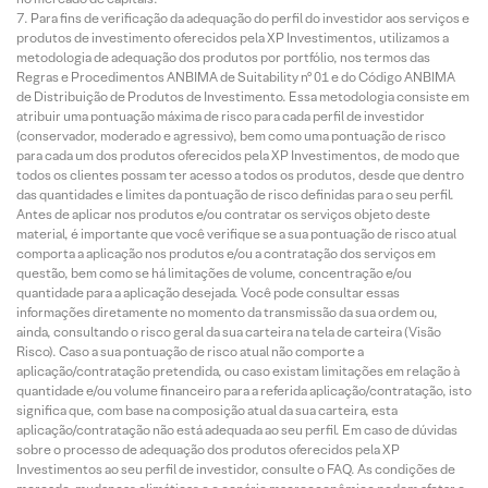
Para fins de verificação da adequação do perfil do investidor aos serviços e
produtos de investimento oferecidos pela XP Investimentos, utilizamos a
metodologia de adequação dos produtos por portfólio, nos termos das
Regras e Procedimentos ANBIMA de Suitability nº 01 e do Código ANBIMA
de Distribuição de Produtos de Investimento. Essa metodologia consiste em
atribuir uma pontuação máxima de risco para cada perfil de investidor
(conservador, moderado e agressivo), bem como uma pontuação de risco
para cada um dos produtos oferecidos pela XP Investimentos, de modo que
todos os clientes possam ter acesso a todos os produtos, desde que dentro
das quantidades e limites da pontuação de risco definidas para o seu perfil.
Antes de aplicar nos produtos e/ou contratar os serviços objeto deste
material, é importante que você verifique se a sua pontuação de risco atual
comporta a aplicação nos produtos e/ou a contratação dos serviços em
questão, bem como se há limitações de volume, concentração e/ou
quantidade para a aplicação desejada. Você pode consultar essas
informações diretamente no momento da transmissão da sua ordem ou,
ainda, consultando o risco geral da sua carteira na tela de carteira (Visão
Risco). Caso a sua pontuação de risco atual não comporte a
aplicação/contratação pretendida, ou caso existam limitações em relação à
quantidade e/ou volume financeiro para a referida aplicação/contratação, isto
significa que, com base na composição atual da sua carteira, esta
aplicação/contratação não está adequada ao seu perfil. Em caso de dúvidas
sobre o processo de adequação dos produtos oferecidos pela XP
Investimentos ao seu perfil de investidor, consulte o FAQ. As condições de