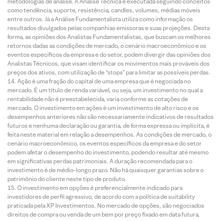
metodologias de análise. A Análise Técnica é executada seguindo conceitos
como tendência, suporte, resistência, candles, volumes, médias móveis
entre outros. Já a Análise Fundamentalista utiliza como informação os
resultados divulgados pelas companhias emissoras e suas projeções. Desta
forma, as opiniões dos Analistas Fundamentalistas, que buscam os melhores
retornos dadas as condições de mercado, o cenário macroeconômico e os
eventos específicos da empresa e do setor, podem divergir das opiniões dos
Analistas Técnicos, que visam identificar os movimentos mais prováveis dos
preços dos ativos, com utilização de “stops” para limitar as possíveis perdas.
Ação é uma fração do capital de uma empresa que é negociada no
mercado. É um título de renda variável, ou seja, um investimento no qual a
rentabilidade não é preestabelecida, varia conforme as cotações de
mercado. O investimento em ações é um investimento de alto risco e os
desempenhos anteriores não são necessariamente indicativos de resultados
futuros e nenhuma declaração ou garantia, de forma expressa ou implícita, é
feita neste material em relação a desempenhos. As condições de mercado, o
cenário macroeconômico, os eventos específicos da empresa e do setor
podem afetar o desempenho do investimento, podendo resultar até mesmo
em significativas perdas patrimoniais. A duração recomendada para o
investimento é de médio-longo prazo. Não há quaisquer garantias sobre o
patrimônio do cliente neste tipo de produto.
O investimento em opções é preferencialmente indicado para
investidores de perfil agressivo, de acordo com a política de suitability
praticada pela XP Investimentos. No mercado de opções, são negociados
direitos de compra ou venda de um bem por preço fixado em data futura,