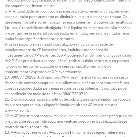
mercado, mudanças climáticas e o cenário macroeconômico podem afetar o
desempenho do investimento.
A rentabilidade de produtos financeiros pode apresentar variações e seu
preço ou valor pode aumentar ou diminuir num curto espaço de tempo. Os
desempenhos anteriores não são necessariamente indicativos de resultados
futuros. A rentabilidade divulgada não é líquida de impostos. As informações
presentes neste material são baseadas em simulações e os resultados reais
poderão ser significativamente diferentes.
Este relatório é destinado à circulação exclusiva para a rede de
relacionamento da XP Investimentos, incluindo assessores de
investimentos da XP e clientes da XP, podendo também ser divulgado no site
da XP. Fica proibida sua reprodução ou redistribuição para qualquer pessoa,
no todo ou em parte, qualquer que seja o propósito, sem o prévio
consentimento expresso da XP Investimentos.
0800 77 20202. A Ouvidoria da XP Investimentos tem a missão de servir
de canal de contato sempre que os clientes que não se sentirem satisfeitos
com as soluções dadas pela empresa aos seus problemas. O contato pode
ser realizado por meio do telefone: 0800 722 3710.
O custo da operação e a política de cobrança estão definidos nas tabelas
de custos operacionais disponibilizadas no site da XP Investimentos:
www.xpi.com.br.
A XP Investimentos se exime de qualquer responsabilidade por quaisquer
prejuízos, diretos ou indiretos, que venham a decorrer da utilização deste
relatório ou seu conteúdo.
A Avaliação Técnica e a Avaliação de Fundamentos seguem diferentes