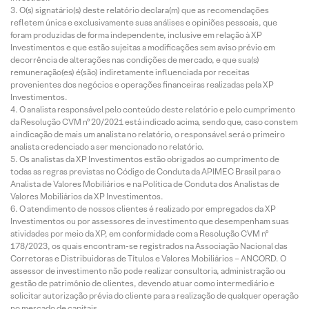
O(s) signatário(s) deste relatório declara(m) que as recomendações
refletem única e exclusivamente suas análises e opiniões pessoais, que
foram produzidas de forma independente, inclusive em relação à XP
Investimentos e que estão sujeitas a modificações sem aviso prévio em
decorrência de alterações nas condições de mercado, e que sua(s)
remuneração(es) é(são) indiretamente influenciada por receitas
provenientes dos negócios e operações financeiras realizadas pela XP
Investimentos.
O analista responsável pelo conteúdo deste relatório e pelo cumprimento
da Resolução CVM nº 20/2021 está indicado acima, sendo que, caso constem
a indicação de mais um analista no relatório, o responsável será o primeiro
analista credenciado a ser mencionado no relatório.
Os analistas da XP Investimentos estão obrigados ao cumprimento de
todas as regras previstas no Código de Conduta da APIMEC Brasil para o
Analista de Valores Mobiliários e na Política de Conduta dos Analistas de
Valores Mobiliários da XP Investimentos.
O atendimento de nossos clientes é realizado por empregados da XP
Investimentos ou por assessores de investimento que desempenham suas
atividades por meio da XP, em conformidade com a Resolução CVM nº
178/2023, os quais encontram-se registrados na Associação Nacional das
Corretoras e Distribuidoras de Títulos e Valores Mobiliários – ANCORD. O
assessor de investimento não pode realizar consultoria, administração ou
gestão de patrimônio de clientes, devendo atuar como intermediário e
solicitar autorização prévia do cliente para a realização de qualquer operação
no mercado de capitais.