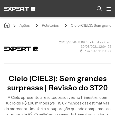
Ações
Relatórios
Cielo (CIEL3): Sem grandes
28/10/2020 08:09:40 • Atualizado em
30/03/2021 12:04:25
1 minuto de leitura
Cielo (CIEL3): Sem grandes
surpresas | Revisão do 3T20
A Cielo apresentou resultados suaves no trimestre, com
lucro de R$ 100 milhões (vs. R$ 87 milhões das estimativas
do mercado). Uma forte recuperação quando comparada ao
prejuízo de R$ 75 milhões no segundo trimestre, ajudado