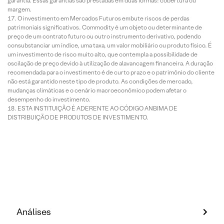
garantia. Essas garantias são prestadas em duas formas: cobertura ou
margem.
O investimento em Mercados Futuros embute riscos de perdas
patrimoniais significativos. Commodity é um objeto ou determinante de
preço de um contrato futuro ou outro instrumento derivativo, podendo
consubstanciar um índice, uma taxa, um valor mobiliário ou produto físico. É
um investimento de risco muito alto, que contempla a possibilidade de
oscilação de preço devido à utilização de alavancagem financeira. A duração
recomendada para o investimento é de curto prazo e o patrimônio do cliente
não está garantido neste tipo de produto. As condições de mercado,
mudanças climáticas e o cenário macroeconômico podem afetar o
desempenho do investimento.
ESTA INSTITUIÇÃO É ADERENTE AO CÓDIGO ANBIMA DE
DISTRIBUIÇÃO DE PRODUTOS DE INVESTIMENTO.
Análises