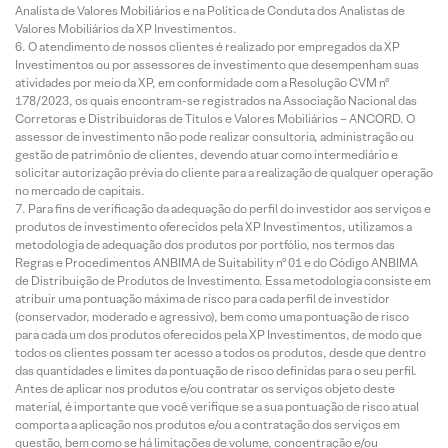
Analista de Valores Mobiliários e na Política de Conduta dos Analistas de
Valores Mobiliários da XP Investimentos.
O atendimento de nossos clientes é realizado por empregados da XP
Investimentos ou por assessores de investimento que desempenham suas
atividades por meio da XP, em conformidade com a Resolução CVM nº
178/2023, os quais encontram-se registrados na Associação Nacional das
Corretoras e Distribuidoras de Títulos e Valores Mobiliários – ANCORD. O
assessor de investimento não pode realizar consultoria, administração ou
gestão de patrimônio de clientes, devendo atuar como intermediário e
solicitar autorização prévia do cliente para a realização de qualquer operação
no mercado de capitais.
Para fins de verificação da adequação do perfil do investidor aos serviços e
produtos de investimento oferecidos pela XP Investimentos, utilizamos a
metodologia de adequação dos produtos por portfólio, nos termos das
Regras e Procedimentos ANBIMA de Suitability nº 01 e do Código ANBIMA
de Distribuição de Produtos de Investimento. Essa metodologia consiste em
atribuir uma pontuação máxima de risco para cada perfil de investidor
(conservador, moderado e agressivo), bem como uma pontuação de risco
para cada um dos produtos oferecidos pela XP Investimentos, de modo que
todos os clientes possam ter acesso a todos os produtos, desde que dentro
das quantidades e limites da pontuação de risco definidas para o seu perfil.
Antes de aplicar nos produtos e/ou contratar os serviços objeto deste
material, é importante que você verifique se a sua pontuação de risco atual
comporta a aplicação nos produtos e/ou a contratação dos serviços em
questão, bem como se há limitações de volume, concentração e/ou