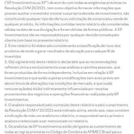
(“XP Investimentos ou XP”) de acordo com todas as exigências previstas na
Resolução CVM 20/2021, tem como objetivo fornecer informações que
possam auxiliar o investidor a tomar sua própria decisão de investimento, não
constituindo qualquer tipo de oferta ou solicitação de compra e/ou venda de
qualquer produto. As informações contidas neste relatório são consideradas
válidas na data de sua divulgação e foram obtidas de fontes públicas. A XP
Investimentos não se responsabiliza por qualquer decisão tomada pelo
cliente com base no presente relatório.
Este relatório foi elaborado considerando a classificação de risco dos
produtos de modo a gerar resultados de alocação para cada perfil de
investidor.
O(s) signatário(s) deste relatório declara(m) que as recomendações
refletem única e exclusivamente suas análises e opiniões pessoais, que
foram produzidas de forma independente, inclusive em relação à XP
Investimentos e que estão sujeitas a modificações sem aviso prévio em
decorrência de alterações nas condições de mercado, e que sua(s)
remuneração(es) é(são) indiretamente influenciada por receitas
provenientes dos negócios e operações financeiras realizadas pela XP
Investimentos.
O analista responsável pelo conteúdo deste relatório e pelo cumprimento
da Resolução CVM nº 20/2021 está indicado acima, sendo que, caso constem
a indicação de mais um analista no relatório, o responsável será o primeiro
analista credenciado a ser mencionado no relatório.
Os analistas da XP Investimentos estão obrigados ao cumprimento de
todas as regras previstas no Código de Conduta da APIMEC Brasil para o