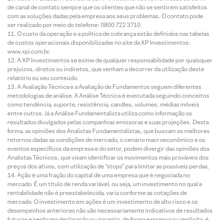
de canal de contato sempre que os clientes que não se sentirem satisfeitos
com as soluções dadas pela empresa aos seus problemas. O contato pode
ser realizado por meio do telefone: 0800 722 3710.
O custo da operação e a política de cobrança estão definidos nas tabelas
de custos operacionais disponibilizadas no site da XP Investimentos:
www.xpi.com.br.
A XP Investimentos se exime de qualquer responsabilidade por quaisquer
prejuízos, diretos ou indiretos, que venham a decorrer da utilização deste
relatório ou seu conteúdo.
A Avaliação Técnica e a Avaliação de Fundamentos seguem diferentes
metodologias de análise. A Análise Técnica é executada seguindo conceitos
como tendência, suporte, resistência, candles, volumes, médias móveis
entre outros. Já a Análise Fundamentalista utiliza como informação os
resultados divulgados pelas companhias emissoras e suas projeções. Desta
forma, as opiniões dos Analistas Fundamentalistas, que buscam os melhores
retornos dadas as condições de mercado, o cenário macroeconômico e os
eventos específicos da empresa e do setor, podem divergir das opiniões dos
Analistas Técnicos, que visam identificar os movimentos mais prováveis dos
preços dos ativos, com utilização de “stops” para limitar as possíveis perdas.
Ação é uma fração do capital de uma empresa que é negociada no
mercado. É um título de renda variável, ou seja, um investimento no qual a
rentabilidade não é preestabelecida, varia conforme as cotações de
mercado. O investimento em ações é um investimento de alto risco e os
desempenhos anteriores não são necessariamente indicativos de resultados
futuros e nenhuma declaração ou garantia, de forma expressa ou implícita, é