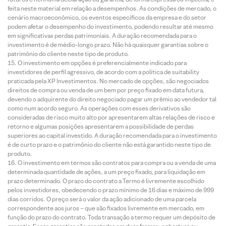
feita neste material em relação a desempenhos. As condições de mercado, o
cenário macroeconômico, os eventos específicos da empresa e do setor
podem afetar o desempenho do investimento, podendo resultar até mesmo
em significativas perdas patrimoniais. A duração recomendada para o
investimento é de médio-longo prazo. Não há quaisquer garantias sobre o
patrimônio do cliente neste tipo de produto.
O investimento em opções é preferencialmente indicado para
investidores de perfil agressivo, de acordo com a política de suitability
praticada pela XP Investimentos. No mercado de opções, são negociados
direitos de compra ou venda de um bem por preço fixado em data futura,
devendo o adquirente do direito negociado pagar um prêmio ao vendedor tal
como num acordo seguro. As operações com esses derivativos são
consideradas de risco muito alto por apresentarem altas relações de risco e
retorno e algumas posições apresentarem a possibilidade de perdas
superiores ao capital investido. A duração recomendada para o investimento
é de curto prazo e o patrimônio do cliente não está garantido neste tipo de
produto.
O investimento em termos são contratos para compra ou a venda de uma
determinada quantidade de ações, a um preço fixado, para liquidação em
prazo determinado. O prazo do contrato a Termo é livremente escolhido
pelos investidores, obedecendo o prazo mínimo de 16 dias e máximo de 999
dias corridos. O preço será o valor da ação adicionado de uma parcela
correspondente aos juros – que são fixados livremente em mercado, em
função do prazo do contrato. Toda transação a termo requer um depósito de