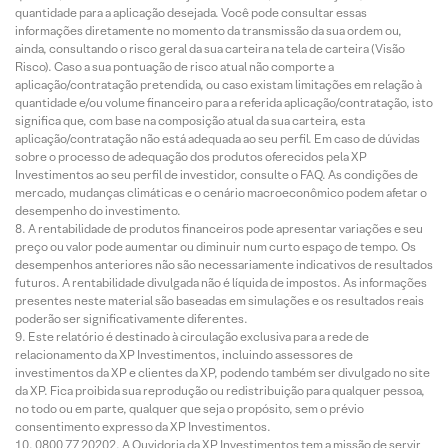
quantidade para a aplicação desejada. Você pode consultar essas
informações diretamente no momento da transmissão da sua ordem ou,
ainda, consultando o risco geral da sua carteira na tela de carteira (Visão
Risco). Caso a sua pontuação de risco atual não comporte a
aplicação/contratação pretendida, ou caso existam limitações em relação à
quantidade e/ou volume financeiro para a referida aplicação/contratação, isto
significa que, com base na composição atual da sua carteira, esta
aplicação/contratação não está adequada ao seu perfil. Em caso de dúvidas
sobre o processo de adequação dos produtos oferecidos pela XP
Investimentos ao seu perfil de investidor, consulte o FAQ. As condições de
mercado, mudanças climáticas e o cenário macroeconômico podem afetar o
desempenho do investimento.
A rentabilidade de produtos financeiros pode apresentar variações e seu
preço ou valor pode aumentar ou diminuir num curto espaço de tempo. Os
desempenhos anteriores não são necessariamente indicativos de resultados
futuros. A rentabilidade divulgada não é líquida de impostos. As informações
presentes neste material são baseadas em simulações e os resultados reais
poderão ser significativamente diferentes.
Este relatório é destinado à circulação exclusiva para a rede de
relacionamento da XP Investimentos, incluindo assessores de
investimentos da XP e clientes da XP, podendo também ser divulgado no site
da XP. Fica proibida sua reprodução ou redistribuição para qualquer pessoa,
no todo ou em parte, qualquer que seja o propósito, sem o prévio
consentimento expresso da XP Investimentos.
0800 77 20202. A Ouvidoria da XP Investimentos tem a missão de servir