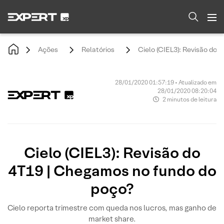
Ações
Relatórios
Cielo (CIEL3): Revisão do
28/01/2020 01:57:19 • Atualizado em
28/01/2020 08:20:04
2 minutos de leitura
Cielo (CIEL3): Revisão do
4T19 | Chegamos no fundo do
poço?
Cielo reporta trimestre com queda nos lucros, mas ganho de
market share.