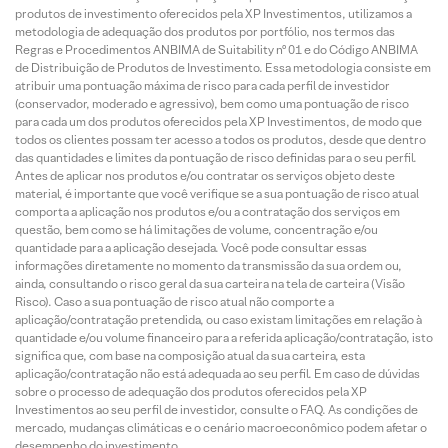
produtos de investimento oferecidos pela XP Investimentos, utilizamos a
metodologia de adequação dos produtos por portfólio, nos termos das
Regras e Procedimentos ANBIMA de Suitability nº 01 e do Código ANBIMA
de Distribuição de Produtos de Investimento. Essa metodologia consiste em
atribuir uma pontuação máxima de risco para cada perfil de investidor
(conservador, moderado e agressivo), bem como uma pontuação de risco
para cada um dos produtos oferecidos pela XP Investimentos, de modo que
todos os clientes possam ter acesso a todos os produtos, desde que dentro
das quantidades e limites da pontuação de risco definidas para o seu perfil.
Antes de aplicar nos produtos e/ou contratar os serviços objeto deste
material, é importante que você verifique se a sua pontuação de risco atual
comporta a aplicação nos produtos e/ou a contratação dos serviços em
questão, bem como se há limitações de volume, concentração e/ou
quantidade para a aplicação desejada. Você pode consultar essas
informações diretamente no momento da transmissão da sua ordem ou,
ainda, consultando o risco geral da sua carteira na tela de carteira (Visão
Risco). Caso a sua pontuação de risco atual não comporte a
aplicação/contratação pretendida, ou caso existam limitações em relação à
quantidade e/ou volume financeiro para a referida aplicação/contratação, isto
significa que, com base na composição atual da sua carteira, esta
aplicação/contratação não está adequada ao seu perfil. Em caso de dúvidas
sobre o processo de adequação dos produtos oferecidos pela XP
Investimentos ao seu perfil de investidor, consulte o FAQ. As condições de
mercado, mudanças climáticas e o cenário macroeconômico podem afetar o
desempenho do investimento.