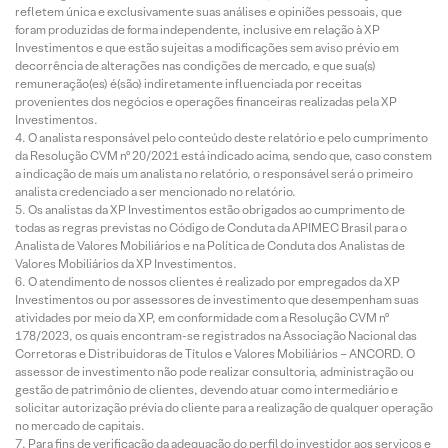
refletem única e exclusivamente suas análises e opiniões pessoais, que
foram produzidas de forma independente, inclusive em relação à XP
Investimentos e que estão sujeitas a modificações sem aviso prévio em
decorrência de alterações nas condições de mercado, e que sua(s)
remuneração(es) é(são) indiretamente influenciada por receitas
provenientes dos negócios e operações financeiras realizadas pela XP
Investimentos.
O analista responsável pelo conteúdo deste relatório e pelo cumprimento
da Resolução CVM nº 20/2021 está indicado acima, sendo que, caso constem
a indicação de mais um analista no relatório, o responsável será o primeiro
analista credenciado a ser mencionado no relatório.
Os analistas da XP Investimentos estão obrigados ao cumprimento de
todas as regras previstas no Código de Conduta da APIMEC Brasil para o
Analista de Valores Mobiliários e na Política de Conduta dos Analistas de
Valores Mobiliários da XP Investimentos.
O atendimento de nossos clientes é realizado por empregados da XP
Investimentos ou por assessores de investimento que desempenham suas
atividades por meio da XP, em conformidade com a Resolução CVM nº
178/2023, os quais encontram-se registrados na Associação Nacional das
Corretoras e Distribuidoras de Títulos e Valores Mobiliários – ANCORD. O
assessor de investimento não pode realizar consultoria, administração ou
gestão de patrimônio de clientes, devendo atuar como intermediário e
solicitar autorização prévia do cliente para a realização de qualquer operação
no mercado de capitais.
Para fins de verificação da adequação do perfil do investidor aos serviços e