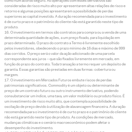
como num acordo seguro. As operações com esses derivativos são
consideradas de risco muito alto por apresentarem altas relações de risco e
retorno e algumas posições apresentarem a possibilidade de perdas
superiores ao capital investido. A duração recomendada para o investimento
é de curto prazo e o patrimônio do cliente não está garantido neste tipo de
produto.
O investimento em termos são contratos para compra ou a venda de uma
determinada quantidade de ações, a um preço fixado, para liquidação em
prazo determinado. O prazo do contrato a Termo é livremente escolhido
pelos investidores, obedecendo o prazo mínimo de 16 dias e máximo de 999
dias corridos. O preço será o valor da ação adicionado de uma parcela
correspondente aos juros – que são fixados livremente em mercado, em
função do prazo do contrato. Toda transação a termo requer um depósito de
garantia. Essas garantias são prestadas em duas formas: cobertura ou
margem.
O investimento em Mercados Futuros embute riscos de perdas
patrimoniais significativos. Commodity é um objeto ou determinante de
preço de um contrato futuro ou outro instrumento derivativo, podendo
consubstanciar um índice, uma taxa, um valor mobiliário ou produto físico. É
um investimento de risco muito alto, que contempla a possibilidade de
oscilação de preço devido à utilização de alavancagem financeira. A duração
recomendada para o investimento é de curto prazo e o patrimônio do cliente
não está garantido neste tipo de produto. As condições de mercado,
mudanças climáticas e o cenário macroeconômico podem afetar o
desempenho do investimento.