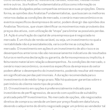
entre outros. Já a Análise Fundamentalista utiliza como informação os
resultados divulgados pelas companhias emissoras e suas projeções. Desta
forma, as opiniões dos Analistas Fundamentalistas, que buscam os melhores
retornos dadas as condições de mercado, o cenário macroeconômico e os
eventos específicos da empresa e do setor, podem divergir das opiniões dos
Analistas Técnicos, que visam identificar os movimentos mais prováveis dos
preços dos ativos, com utilização de “stops” para limitar as possíveis perdas.
Ação é uma fração do capital de uma empresa que é negociada no
mercado. É um título de renda variável, ou seja, um investimento no qual a
rentabilidade não é preestabelecida, varia conforme as cotações de
mercado. O investimento em ações é um investimento de alto risco e os
desempenhos anteriores não são necessariamente indicativos de resultados
futuros e nenhuma declaração ou garantia, de forma expressa ou implícita, é
feita neste material em relação a desempenhos. As condições de mercado, o
cenário macroeconômico, os eventos específicos da empresa e do setor
podem afetar o desempenho do investimento, podendo resultar até mesmo
em significativas perdas patrimoniais. A duração recomendada para o
investimento é de médio-longo prazo. Não há quaisquer garantias sobre o
patrimônio do cliente neste tipo de produto.
O investimento em opções é preferencialmente indicado para
investidores de perfil agressivo, de acordo com a política de suitability
praticada pela XP Investimentos. No mercado de opções, são negociados
direitos de compra ou venda de um bem por preço fixado em data futura,
devendo o adquirente do direito negociado pagar um prêmio ao vendedor tal