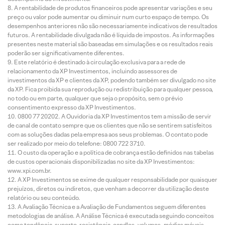
A rentabilidade de produtos financeiros pode apresentar variações e seu
preço ou valor pode aumentar ou diminuir num curto espaço de tempo. Os
desempenhos anteriores não são necessariamente indicativos de resultados
futuros. A rentabilidade divulgada não é líquida de impostos. As informações
presentes neste material são baseadas em simulações e os resultados reais
poderão ser significativamente diferentes.
Este relatório é destinado à circulação exclusiva para a rede de
relacionamento da XP Investimentos, incluindo assessores de
investimentos da XP e clientes da XP, podendo também ser divulgado no site
da XP. Fica proibida sua reprodução ou redistribuição para qualquer pessoa,
no todo ou em parte, qualquer que seja o propósito, sem o prévio
consentimento expresso da XP Investimentos.
0800 77 20202. A Ouvidoria da XP Investimentos tem a missão de servir
de canal de contato sempre que os clientes que não se sentirem satisfeitos
com as soluções dadas pela empresa aos seus problemas. O contato pode
ser realizado por meio do telefone: 0800 722 3710.
O custo da operação e a política de cobrança estão definidos nas tabelas
de custos operacionais disponibilizadas no site da XP Investimentos:
www.xpi.com.br.
A XP Investimentos se exime de qualquer responsabilidade por quaisquer
prejuízos, diretos ou indiretos, que venham a decorrer da utilização deste
relatório ou seu conteúdo.
A Avaliação Técnica e a Avaliação de Fundamentos seguem diferentes
metodologias de análise. A Análise Técnica é executada seguindo conceitos
como tendência, suporte, resistência, candles, volumes, médias móveis