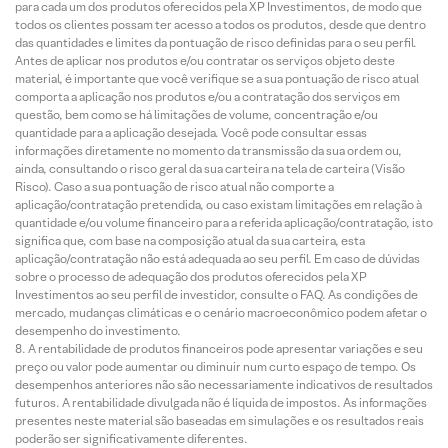
para cada um dos produtos oferecidos pela XP Investimentos, de modo que
todos os clientes possam ter acesso a todos os produtos, desde que dentro
das quantidades e limites da pontuação de risco definidas para o seu perfil.
Antes de aplicar nos produtos e/ou contratar os serviços objeto deste
material, é importante que você verifique se a sua pontuação de risco atual
comporta a aplicação nos produtos e/ou a contratação dos serviços em
questão, bem como se há limitações de volume, concentração e/ou
quantidade para a aplicação desejada. Você pode consultar essas
informações diretamente no momento da transmissão da sua ordem ou,
ainda, consultando o risco geral da sua carteira na tela de carteira (Visão
Risco). Caso a sua pontuação de risco atual não comporte a
aplicação/contratação pretendida, ou caso existam limitações em relação à
quantidade e/ou volume financeiro para a referida aplicação/contratação, isto
significa que, com base na composição atual da sua carteira, esta
aplicação/contratação não está adequada ao seu perfil. Em caso de dúvidas
sobre o processo de adequação dos produtos oferecidos pela XP
Investimentos ao seu perfil de investidor, consulte o FAQ. As condições de
mercado, mudanças climáticas e o cenário macroeconômico podem afetar o
desempenho do investimento.
A rentabilidade de produtos financeiros pode apresentar variações e seu
preço ou valor pode aumentar ou diminuir num curto espaço de tempo. Os
desempenhos anteriores não são necessariamente indicativos de resultados
futuros. A rentabilidade divulgada não é líquida de impostos. As informações
presentes neste material são baseadas em simulações e os resultados reais
poderão ser significativamente diferentes.