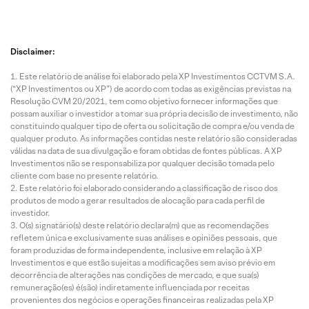
Disclaimer:
Este relatório de análise foi elaborado pela XP Investimentos CCTVM S.A.
(“XP Investimentos ou XP”) de acordo com todas as exigências previstas na
Resolução CVM 20/2021, tem como objetivo fornecer informações que
possam auxiliar o investidor a tomar sua própria decisão de investimento, não
constituindo qualquer tipo de oferta ou solicitação de compra e/ou venda de
qualquer produto. As informações contidas neste relatório são consideradas
válidas na data de sua divulgação e foram obtidas de fontes públicas. A XP
Investimentos não se responsabiliza por qualquer decisão tomada pelo
cliente com base no presente relatório.
Este relatório foi elaborado considerando a classificação de risco dos
produtos de modo a gerar resultados de alocação para cada perfil de
investidor.
O(s) signatário(s) deste relatório declara(m) que as recomendações
refletem única e exclusivamente suas análises e opiniões pessoais, que
foram produzidas de forma independente, inclusive em relação à XP
Investimentos e que estão sujeitas a modificações sem aviso prévio em
decorrência de alterações nas condições de mercado, e que sua(s)
remuneração(es) é(são) indiretamente influenciada por receitas
provenientes dos negócios e operações financeiras realizadas pela XP