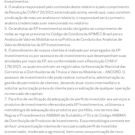
Investimentos.
O analista responsável pelo conteúdo deste relatório e pelo cumprimento
da Resolução CVM nº 20/2021 está indicado acima, sendo que, caso constem
a indicação de mais um analista no relatório, o responsável será o primeiro
analista credenciado a ser mencionado no relatório.
Os analistas da XP Investimentos estão obrigados ao cumprimento de
todas as regras previstas no Código de Conduta da APIMEC Brasil para o
Analista de Valores Mobiliários e na Política de Conduta dos Analistas de
Valores Mobiliários da XP Investimentos.
O atendimento de nossos clientes é realizado por empregados da XP
Investimentos ou por assessores de investimento que desempenham suas
atividades por meio da XP, em conformidade com a Resolução CVM nº
178/2023, os quais encontram-se registrados na Associação Nacional das
Corretoras e Distribuidoras de Títulos e Valores Mobiliários – ANCORD. O
assessor de investimento não pode realizar consultoria, administração ou
gestão de patrimônio de clientes, devendo atuar como intermediário e
solicitar autorização prévia do cliente para a realização de qualquer operação
no mercado de capitais.
Para fins de verificação da adequação do perfil do investidor aos serviços e
produtos de investimento oferecidos pela XP Investimentos, utilizamos a
metodologia de adequação dos produtos por portfólio, nos termos das
Regras e Procedimentos ANBIMA de Suitability nº 01 e do Código ANBIMA
de Distribuição de Produtos de Investimento. Essa metodologia consiste em
atribuir uma pontuação máxima de risco para cada perfil de investidor
(conservador, moderado e agressivo), bem como uma pontuação de risco