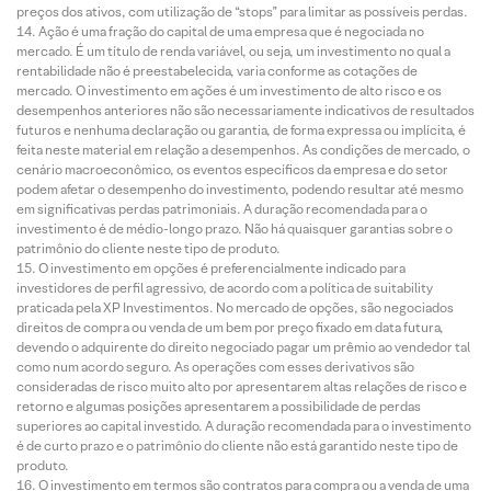
preços dos ativos, com utilização de “stops” para limitar as possíveis perdas.
Ação é uma fração do capital de uma empresa que é negociada no
mercado. É um título de renda variável, ou seja, um investimento no qual a
rentabilidade não é preestabelecida, varia conforme as cotações de
mercado. O investimento em ações é um investimento de alto risco e os
desempenhos anteriores não são necessariamente indicativos de resultados
futuros e nenhuma declaração ou garantia, de forma expressa ou implícita, é
feita neste material em relação a desempenhos. As condições de mercado, o
cenário macroeconômico, os eventos específicos da empresa e do setor
podem afetar o desempenho do investimento, podendo resultar até mesmo
em significativas perdas patrimoniais. A duração recomendada para o
investimento é de médio-longo prazo. Não há quaisquer garantias sobre o
patrimônio do cliente neste tipo de produto.
O investimento em opções é preferencialmente indicado para
investidores de perfil agressivo, de acordo com a política de suitability
praticada pela XP Investimentos. No mercado de opções, são negociados
direitos de compra ou venda de um bem por preço fixado em data futura,
devendo o adquirente do direito negociado pagar um prêmio ao vendedor tal
como num acordo seguro. As operações com esses derivativos são
consideradas de risco muito alto por apresentarem altas relações de risco e
retorno e algumas posições apresentarem a possibilidade de perdas
superiores ao capital investido. A duração recomendada para o investimento
é de curto prazo e o patrimônio do cliente não está garantido neste tipo de
produto.
O investimento em termos são contratos para compra ou a venda de uma