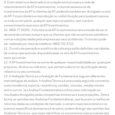
Este relatório é destinado à circulação exclusiva para a rede de
relacionamento da XP Investimentos, incluindo assessores de
investimentos da XP e clientes da XP, podendo também ser divulgado no site
da XP. Fica proibida sua reprodução ou redistribuição para qualquer pessoa,
no todo ou em parte, qualquer que seja o propósito, sem o prévio
consentimento expresso da XP Investimentos.
0800 77 20202. A Ouvidoria da XP Investimentos tem a missão de servir
de canal de contato sempre que os clientes que não se sentirem satisfeitos
com as soluções dadas pela empresa aos seus problemas. O contato pode
ser realizado por meio do telefone: 0800 722 3710.
O custo da operação e a política de cobrança estão definidos nas tabelas
de custos operacionais disponibilizadas no site da XP Investimentos:
www.xpi.com.br.
A XP Investimentos se exime de qualquer responsabilidade por quaisquer
prejuízos, diretos ou indiretos, que venham a decorrer da utilização deste
relatório ou seu conteúdo.
A Avaliação Técnica e a Avaliação de Fundamentos seguem diferentes
metodologias de análise. A Análise Técnica é executada seguindo conceitos
como tendência, suporte, resistência, candles, volumes, médias móveis
entre outros. Já a Análise Fundamentalista utiliza como informação os
resultados divulgados pelas companhias emissoras e suas projeções. Desta
forma, as opiniões dos Analistas Fundamentalistas, que buscam os melhores
retornos dadas as condições de mercado, o cenário macroeconômico e os
eventos específicos da empresa e do setor, podem divergir das opiniões dos
Analistas Técnicos, que visam identificar os movimentos mais prováveis dos