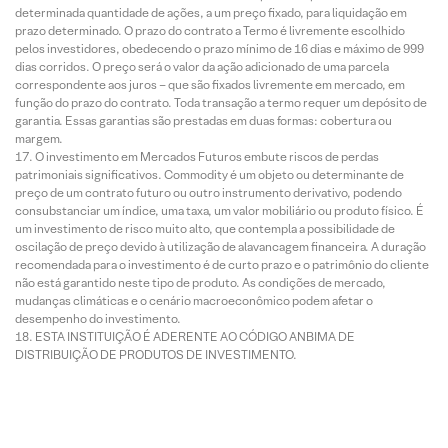
determinada quantidade de ações, a um preço fixado, para liquidação em
prazo determinado. O prazo do contrato a Termo é livremente escolhido
pelos investidores, obedecendo o prazo mínimo de 16 dias e máximo de 999
dias corridos. O preço será o valor da ação adicionado de uma parcela
correspondente aos juros – que são fixados livremente em mercado, em
função do prazo do contrato. Toda transação a termo requer um depósito de
garantia. Essas garantias são prestadas em duas formas: cobertura ou
margem.
O investimento em Mercados Futuros embute riscos de perdas
patrimoniais significativos. Commodity é um objeto ou determinante de
preço de um contrato futuro ou outro instrumento derivativo, podendo
consubstanciar um índice, uma taxa, um valor mobiliário ou produto físico. É
um investimento de risco muito alto, que contempla a possibilidade de
oscilação de preço devido à utilização de alavancagem financeira. A duração
recomendada para o investimento é de curto prazo e o patrimônio do cliente
não está garantido neste tipo de produto. As condições de mercado,
mudanças climáticas e o cenário macroeconômico podem afetar o
desempenho do investimento.
ESTA INSTITUIÇÃO É ADERENTE AO CÓDIGO ANBIMA DE
DISTRIBUIÇÃO DE PRODUTOS DE INVESTIMENTO.