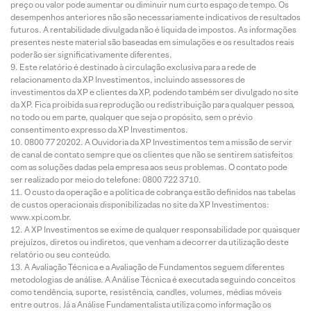
preço ou valor pode aumentar ou diminuir num curto espaço de tempo. Os
desempenhos anteriores não são necessariamente indicativos de resultados
futuros. A rentabilidade divulgada não é líquida de impostos. As informações
presentes neste material são baseadas em simulações e os resultados reais
poderão ser significativamente diferentes.
Este relatório é destinado à circulação exclusiva para a rede de
relacionamento da XP Investimentos, incluindo assessores de
investimentos da XP e clientes da XP, podendo também ser divulgado no site
da XP. Fica proibida sua reprodução ou redistribuição para qualquer pessoa,
no todo ou em parte, qualquer que seja o propósito, sem o prévio
consentimento expresso da XP Investimentos.
0800 77 20202. A Ouvidoria da XP Investimentos tem a missão de servir
de canal de contato sempre que os clientes que não se sentirem satisfeitos
com as soluções dadas pela empresa aos seus problemas. O contato pode
ser realizado por meio do telefone: 0800 722 3710.
O custo da operação e a política de cobrança estão definidos nas tabelas
de custos operacionais disponibilizadas no site da XP Investimentos:
www.xpi.com.br.
A XP Investimentos se exime de qualquer responsabilidade por quaisquer
prejuízos, diretos ou indiretos, que venham a decorrer da utilização deste
relatório ou seu conteúdo.
A Avaliação Técnica e a Avaliação de Fundamentos seguem diferentes
metodologias de análise. A Análise Técnica é executada seguindo conceitos
como tendência, suporte, resistência, candles, volumes, médias móveis
entre outros. Já a Análise Fundamentalista utiliza como informação os