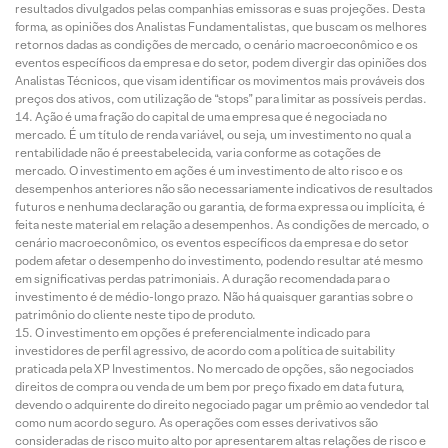
resultados divulgados pelas companhias emissoras e suas projeções. Desta
forma, as opiniões dos Analistas Fundamentalistas, que buscam os melhores
retornos dadas as condições de mercado, o cenário macroeconômico e os
eventos específicos da empresa e do setor, podem divergir das opiniões dos
Analistas Técnicos, que visam identificar os movimentos mais prováveis dos
preços dos ativos, com utilização de “stops” para limitar as possíveis perdas.
Ação é uma fração do capital de uma empresa que é negociada no
mercado. É um título de renda variável, ou seja, um investimento no qual a
rentabilidade não é preestabelecida, varia conforme as cotações de
mercado. O investimento em ações é um investimento de alto risco e os
desempenhos anteriores não são necessariamente indicativos de resultados
futuros e nenhuma declaração ou garantia, de forma expressa ou implícita, é
feita neste material em relação a desempenhos. As condições de mercado, o
cenário macroeconômico, os eventos específicos da empresa e do setor
podem afetar o desempenho do investimento, podendo resultar até mesmo
em significativas perdas patrimoniais. A duração recomendada para o
investimento é de médio-longo prazo. Não há quaisquer garantias sobre o
patrimônio do cliente neste tipo de produto.
O investimento em opções é preferencialmente indicado para
investidores de perfil agressivo, de acordo com a política de suitability
praticada pela XP Investimentos. No mercado de opções, são negociados
direitos de compra ou venda de um bem por preço fixado em data futura,
devendo o adquirente do direito negociado pagar um prêmio ao vendedor tal
como num acordo seguro. As operações com esses derivativos são
consideradas de risco muito alto por apresentarem altas relações de risco e