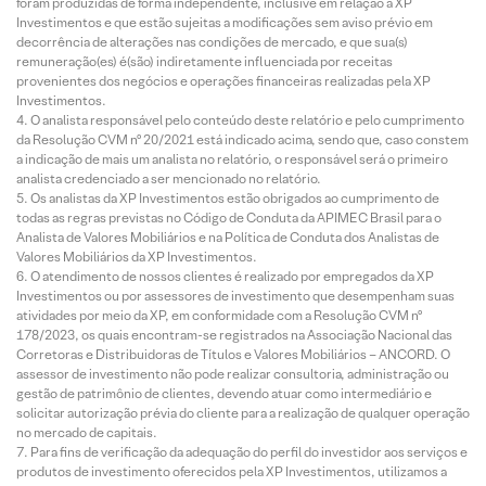
foram produzidas de forma independente, inclusive em relação à XP
Investimentos e que estão sujeitas a modificações sem aviso prévio em
decorrência de alterações nas condições de mercado, e que sua(s)
remuneração(es) é(são) indiretamente influenciada por receitas
provenientes dos negócios e operações financeiras realizadas pela XP
Investimentos.
O analista responsável pelo conteúdo deste relatório e pelo cumprimento
da Resolução CVM nº 20/2021 está indicado acima, sendo que, caso constem
a indicação de mais um analista no relatório, o responsável será o primeiro
analista credenciado a ser mencionado no relatório.
Os analistas da XP Investimentos estão obrigados ao cumprimento de
todas as regras previstas no Código de Conduta da APIMEC Brasil para o
Analista de Valores Mobiliários e na Política de Conduta dos Analistas de
Valores Mobiliários da XP Investimentos.
O atendimento de nossos clientes é realizado por empregados da XP
Investimentos ou por assessores de investimento que desempenham suas
atividades por meio da XP, em conformidade com a Resolução CVM nº
178/2023, os quais encontram-se registrados na Associação Nacional das
Corretoras e Distribuidoras de Títulos e Valores Mobiliários – ANCORD. O
assessor de investimento não pode realizar consultoria, administração ou
gestão de patrimônio de clientes, devendo atuar como intermediário e
solicitar autorização prévia do cliente para a realização de qualquer operação
no mercado de capitais.
Para fins de verificação da adequação do perfil do investidor aos serviços e
produtos de investimento oferecidos pela XP Investimentos, utilizamos a