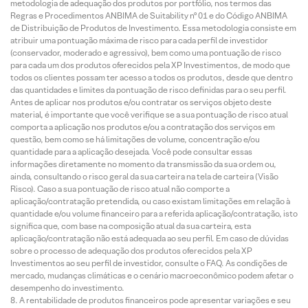
metodologia de adequação dos produtos por portfólio, nos termos das
Regras e Procedimentos ANBIMA de Suitability nº 01 e do Código ANBIMA
de Distribuição de Produtos de Investimento. Essa metodologia consiste em
atribuir uma pontuação máxima de risco para cada perfil de investidor
(conservador, moderado e agressivo), bem como uma pontuação de risco
para cada um dos produtos oferecidos pela XP Investimentos, de modo que
todos os clientes possam ter acesso a todos os produtos, desde que dentro
das quantidades e limites da pontuação de risco definidas para o seu perfil.
Antes de aplicar nos produtos e/ou contratar os serviços objeto deste
material, é importante que você verifique se a sua pontuação de risco atual
comporta a aplicação nos produtos e/ou a contratação dos serviços em
questão, bem como se há limitações de volume, concentração e/ou
quantidade para a aplicação desejada. Você pode consultar essas
informações diretamente no momento da transmissão da sua ordem ou,
ainda, consultando o risco geral da sua carteira na tela de carteira (Visão
Risco). Caso a sua pontuação de risco atual não comporte a
aplicação/contratação pretendida, ou caso existam limitações em relação à
quantidade e/ou volume financeiro para a referida aplicação/contratação, isto
significa que, com base na composição atual da sua carteira, esta
aplicação/contratação não está adequada ao seu perfil. Em caso de dúvidas
sobre o processo de adequação dos produtos oferecidos pela XP
Investimentos ao seu perfil de investidor, consulte o FAQ. As condições de
mercado, mudanças climáticas e o cenário macroeconômico podem afetar o
desempenho do investimento.
A rentabilidade de produtos financeiros pode apresentar variações e seu