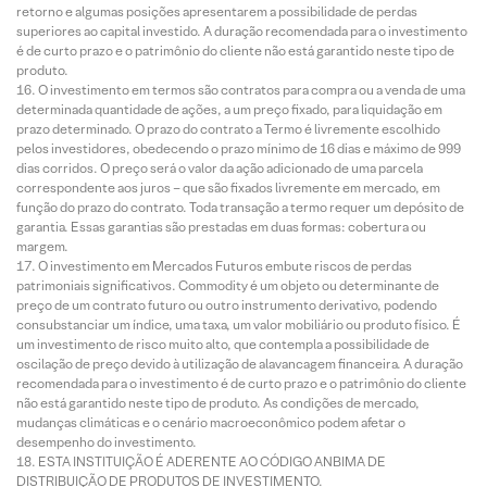
retorno e algumas posições apresentarem a possibilidade de perdas
superiores ao capital investido. A duração recomendada para o investimento
é de curto prazo e o patrimônio do cliente não está garantido neste tipo de
produto.
O investimento em termos são contratos para compra ou a venda de uma
determinada quantidade de ações, a um preço fixado, para liquidação em
prazo determinado. O prazo do contrato a Termo é livremente escolhido
pelos investidores, obedecendo o prazo mínimo de 16 dias e máximo de 999
dias corridos. O preço será o valor da ação adicionado de uma parcela
correspondente aos juros – que são fixados livremente em mercado, em
função do prazo do contrato. Toda transação a termo requer um depósito de
garantia. Essas garantias são prestadas em duas formas: cobertura ou
margem.
O investimento em Mercados Futuros embute riscos de perdas
patrimoniais significativos. Commodity é um objeto ou determinante de
preço de um contrato futuro ou outro instrumento derivativo, podendo
consubstanciar um índice, uma taxa, um valor mobiliário ou produto físico. É
um investimento de risco muito alto, que contempla a possibilidade de
oscilação de preço devido à utilização de alavancagem financeira. A duração
recomendada para o investimento é de curto prazo e o patrimônio do cliente
não está garantido neste tipo de produto. As condições de mercado,
mudanças climáticas e o cenário macroeconômico podem afetar o
desempenho do investimento.
ESTA INSTITUIÇÃO É ADERENTE AO CÓDIGO ANBIMA DE
DISTRIBUIÇÃO DE PRODUTOS DE INVESTIMENTO.