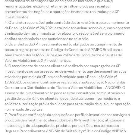
decorrência de alterações nas condições de mercado, e que sua(s)
remuneração(es) é(são) indiretamente influenciada por receitas
provenientes dos negócios e operações financeiras realizadas pela XP
Investimentos.
O analista responsável pelo conteúdo deste relatório e pelo cumprimento
da Resolução CVM nº 20/2021 está indicado acima, sendo que, caso constem
a indicação de mais um analista no relatório, o responsável será o primeiro
analista credenciado a ser mencionado no relatório.
Os analistas da XP Investimentos estão obrigados ao cumprimento de
todas as regras previstas no Código de Conduta da APIMEC Brasil para o
Analista de Valores Mobiliários e na Política de Conduta dos Analistas de
Valores Mobiliários da XP Investimentos.
O atendimento de nossos clientes é realizado por empregados da XP
Investimentos ou por assessores de investimento que desempenham suas
atividades por meio da XP, em conformidade com a Resolução CVM nº
178/2023, os quais encontram-se registrados na Associação Nacional das
Corretoras e Distribuidoras de Títulos e Valores Mobiliários – ANCORD. O
assessor de investimento não pode realizar consultoria, administração ou
gestão de patrimônio de clientes, devendo atuar como intermediário e
solicitar autorização prévia do cliente para a realização de qualquer operação
no mercado de capitais.
Para fins de verificação da adequação do perfil do investidor aos serviços e
produtos de investimento oferecidos pela XP Investimentos, utilizamos a
metodologia de adequação dos produtos por portfólio, nos termos das
Regras e Procedimentos ANBIMA de Suitability nº 01 e do Código ANBIMA