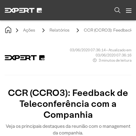
Ações
Relatórios
CCR (CCRO3): Feedback d
03/06/2020 07:36:14 • Atualizado em
03/06/2020 07:36:16
3 minutos de leitura
CCR (CCRO3): Feedback de
Teleconferência com a
Companhia
Veja os principais destaques da reunião com o management
da companhia.