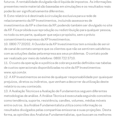
futuros. A rentabilidade divulgada não é líquida de impostos. As informações
presentes neste material são baseadas em simulações e os resultados reais
poderão ser significativamente diferentes.
Este relatório é destinado à circulação exclusiva para a rede de
relacionamento da XP Investimentos, incluindo assessores de
investimentos da XP e clientes da XP, podendo também ser divulgado no site
da XP. Fica proibida sua reprodução ou redistribuição para qualquer pessoa,
no todo ou em parte, qualquer que seja o propósito, sem o prévio
consentimento expresso da XP Investimentos.
0800 77 20202. A Ouvidoria da XP Investimentos tem a missão de servir
de canal de contato sempre que os clientes que não se sentirem satisfeitos
com as soluções dadas pela empresa aos seus problemas. O contato pode
ser realizado por meio do telefone: 0800 722 3710.
O custo da operação e a política de cobrança estão definidos nas tabelas
de custos operacionais disponibilizadas no site da XP Investimentos:
www.xpi.com.br.
A XP Investimentos se exime de qualquer responsabilidade por quaisquer
prejuízos, diretos ou indiretos, que venham a decorrer da utilização deste
relatório ou seu conteúdo.
A Avaliação Técnica e a Avaliação de Fundamentos seguem diferentes
metodologias de análise. A Análise Técnica é executada seguindo conceitos
como tendência, suporte, resistência, candles, volumes, médias móveis
entre outros. Já a Análise Fundamentalista utiliza como informação os
resultados divulgados pelas companhias emissoras e suas projeções. Desta
forma, as opiniões dos Analistas Fundamentalistas, que buscam os melhores