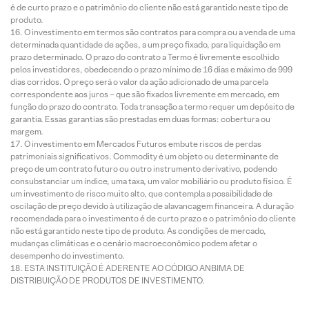
é de curto prazo e o patrimônio do cliente não está garantido neste tipo de
produto.
O investimento em termos são contratos para compra ou a venda de uma
determinada quantidade de ações, a um preço fixado, para liquidação em
prazo determinado. O prazo do contrato a Termo é livremente escolhido
pelos investidores, obedecendo o prazo mínimo de 16 dias e máximo de 999
dias corridos. O preço será o valor da ação adicionado de uma parcela
correspondente aos juros – que são fixados livremente em mercado, em
função do prazo do contrato. Toda transação a termo requer um depósito de
garantia. Essas garantias são prestadas em duas formas: cobertura ou
margem.
O investimento em Mercados Futuros embute riscos de perdas
patrimoniais significativos. Commodity é um objeto ou determinante de
preço de um contrato futuro ou outro instrumento derivativo, podendo
consubstanciar um índice, uma taxa, um valor mobiliário ou produto físico. É
um investimento de risco muito alto, que contempla a possibilidade de
oscilação de preço devido à utilização de alavancagem financeira. A duração
recomendada para o investimento é de curto prazo e o patrimônio do cliente
não está garantido neste tipo de produto. As condições de mercado,
mudanças climáticas e o cenário macroeconômico podem afetar o
desempenho do investimento.
ESTA INSTITUIÇÃO É ADERENTE AO CÓDIGO ANBIMA DE
DISTRIBUIÇÃO DE PRODUTOS DE INVESTIMENTO.