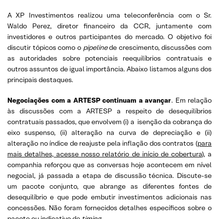
A XP Investimentos realizou uma teleconferência com o Sr.
Waldo Perez, diretor financeiro da CCR, juntamente com
investidores e outros participantes do mercado. O objetivo foi
discutir tópicos como o
pipeline
de crescimento, discussões com
as autoridades sobre potenciais reequilíbrios contratuais e
outros assuntos de igual importância. Abaixo listamos alguns dos
principais destaques.
Negociações com a ARTESP continuam a avançar
. Em relação
às discussões com a ARTESP a respeito de desequilíbrios
contratuais passados, que envolvem (i) a isenção da cobrança do
eixo suspenso, (ii) alteração na curva de depreciação e (ii)
alteração no índice de reajuste pela inflação dos contratos (
para
mais detalhes, acesse nosso relatório de início de cobertura
), a
companhia reforçou que as conversas hoje acontecem em nível
negocial, já passada a etapa de discussão técnica. Discute-se
um pacote conjunto, que abrange as diferentes fontes de
desequilíbrio e que pode embutir investimentos adicionais nas
concessões. Não foram fornecidos detalhes específicos sobre o
pacote ou indicativo de
timing
.