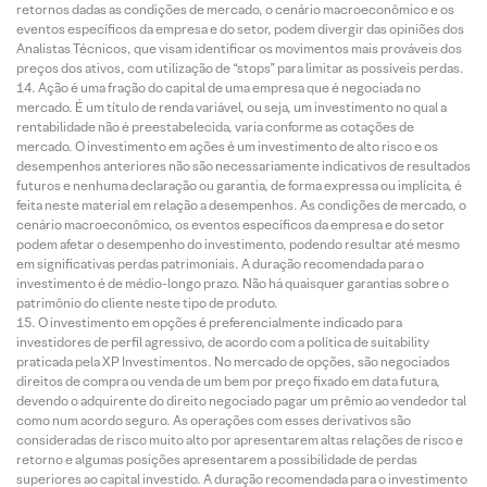
retornos dadas as condições de mercado, o cenário macroeconômico e os
eventos específicos da empresa e do setor, podem divergir das opiniões dos
Analistas Técnicos, que visam identificar os movimentos mais prováveis dos
preços dos ativos, com utilização de “stops” para limitar as possíveis perdas.
Ação é uma fração do capital de uma empresa que é negociada no
mercado. É um título de renda variável, ou seja, um investimento no qual a
rentabilidade não é preestabelecida, varia conforme as cotações de
mercado. O investimento em ações é um investimento de alto risco e os
desempenhos anteriores não são necessariamente indicativos de resultados
futuros e nenhuma declaração ou garantia, de forma expressa ou implícita, é
feita neste material em relação a desempenhos. As condições de mercado, o
cenário macroeconômico, os eventos específicos da empresa e do setor
podem afetar o desempenho do investimento, podendo resultar até mesmo
em significativas perdas patrimoniais. A duração recomendada para o
investimento é de médio-longo prazo. Não há quaisquer garantias sobre o
patrimônio do cliente neste tipo de produto.
O investimento em opções é preferencialmente indicado para
investidores de perfil agressivo, de acordo com a política de suitability
praticada pela XP Investimentos. No mercado de opções, são negociados
direitos de compra ou venda de um bem por preço fixado em data futura,
devendo o adquirente do direito negociado pagar um prêmio ao vendedor tal
como num acordo seguro. As operações com esses derivativos são
consideradas de risco muito alto por apresentarem altas relações de risco e
retorno e algumas posições apresentarem a possibilidade de perdas
superiores ao capital investido. A duração recomendada para o investimento