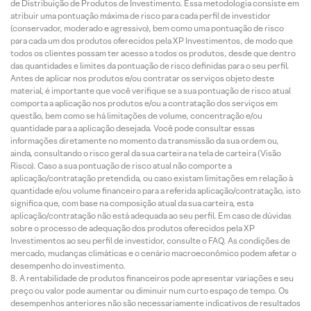
de Distribuição de Produtos de Investimento. Essa metodologia consiste em
atribuir uma pontuação máxima de risco para cada perfil de investidor
(conservador, moderado e agressivo), bem como uma pontuação de risco
para cada um dos produtos oferecidos pela XP Investimentos, de modo que
todos os clientes possam ter acesso a todos os produtos, desde que dentro
das quantidades e limites da pontuação de risco definidas para o seu perfil.
Antes de aplicar nos produtos e/ou contratar os serviços objeto deste
material, é importante que você verifique se a sua pontuação de risco atual
comporta a aplicação nos produtos e/ou a contratação dos serviços em
questão, bem como se há limitações de volume, concentração e/ou
quantidade para a aplicação desejada. Você pode consultar essas
informações diretamente no momento da transmissão da sua ordem ou,
ainda, consultando o risco geral da sua carteira na tela de carteira (Visão
Risco). Caso a sua pontuação de risco atual não comporte a
aplicação/contratação pretendida, ou caso existam limitações em relação à
quantidade e/ou volume financeiro para a referida aplicação/contratação, isto
significa que, com base na composição atual da sua carteira, esta
aplicação/contratação não está adequada ao seu perfil. Em caso de dúvidas
sobre o processo de adequação dos produtos oferecidos pela XP
Investimentos ao seu perfil de investidor, consulte o FAQ. As condições de
mercado, mudanças climáticas e o cenário macroeconômico podem afetar o
desempenho do investimento.
A rentabilidade de produtos financeiros pode apresentar variações e seu
preço ou valor pode aumentar ou diminuir num curto espaço de tempo. Os
desempenhos anteriores não são necessariamente indicativos de resultados