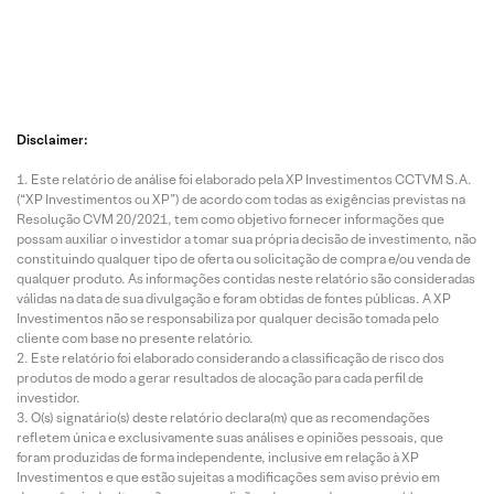
Disclaimer:
Este relatório de análise foi elaborado pela XP Investimentos CCTVM S.A.
(“XP Investimentos ou XP”) de acordo com todas as exigências previstas na
Resolução CVM 20/2021, tem como objetivo fornecer informações que
possam auxiliar o investidor a tomar sua própria decisão de investimento, não
constituindo qualquer tipo de oferta ou solicitação de compra e/ou venda de
qualquer produto. As informações contidas neste relatório são consideradas
válidas na data de sua divulgação e foram obtidas de fontes públicas. A XP
Investimentos não se responsabiliza por qualquer decisão tomada pelo
cliente com base no presente relatório.
Este relatório foi elaborado considerando a classificação de risco dos
produtos de modo a gerar resultados de alocação para cada perfil de
investidor.
O(s) signatário(s) deste relatório declara(m) que as recomendações
refletem única e exclusivamente suas análises e opiniões pessoais, que
foram produzidas de forma independente, inclusive em relação à XP
Investimentos e que estão sujeitas a modificações sem aviso prévio em