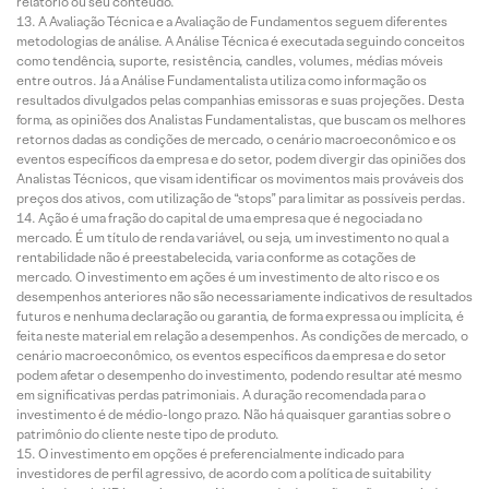
relatório ou seu conteúdo.
A Avaliação Técnica e a Avaliação de Fundamentos seguem diferentes
metodologias de análise. A Análise Técnica é executada seguindo conceitos
como tendência, suporte, resistência, candles, volumes, médias móveis
entre outros. Já a Análise Fundamentalista utiliza como informação os
resultados divulgados pelas companhias emissoras e suas projeções. Desta
forma, as opiniões dos Analistas Fundamentalistas, que buscam os melhores
retornos dadas as condições de mercado, o cenário macroeconômico e os
eventos específicos da empresa e do setor, podem divergir das opiniões dos
Analistas Técnicos, que visam identificar os movimentos mais prováveis dos
preços dos ativos, com utilização de “stops” para limitar as possíveis perdas.
Ação é uma fração do capital de uma empresa que é negociada no
mercado. É um título de renda variável, ou seja, um investimento no qual a
rentabilidade não é preestabelecida, varia conforme as cotações de
mercado. O investimento em ações é um investimento de alto risco e os
desempenhos anteriores não são necessariamente indicativos de resultados
futuros e nenhuma declaração ou garantia, de forma expressa ou implícita, é
feita neste material em relação a desempenhos. As condições de mercado, o
cenário macroeconômico, os eventos específicos da empresa e do setor
podem afetar o desempenho do investimento, podendo resultar até mesmo
em significativas perdas patrimoniais. A duração recomendada para o
investimento é de médio-longo prazo. Não há quaisquer garantias sobre o
patrimônio do cliente neste tipo de produto.
O investimento em opções é preferencialmente indicado para
investidores de perfil agressivo, de acordo com a política de suitability