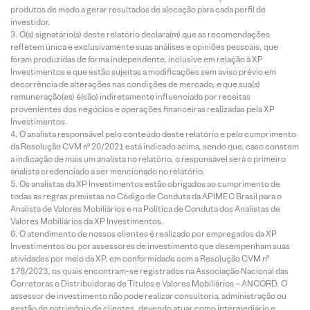
produtos de modo a gerar resultados de alocação para cada perfil de
investidor.
O(s) signatário(s) deste relatório declara(m) que as recomendações
refletem única e exclusivamente suas análises e opiniões pessoais, que
foram produzidas de forma independente, inclusive em relação à XP
Investimentos e que estão sujeitas a modificações sem aviso prévio em
decorrência de alterações nas condições de mercado, e que sua(s)
remuneração(es) é(são) indiretamente influenciada por receitas
provenientes dos negócios e operações financeiras realizadas pela XP
Investimentos.
O analista responsável pelo conteúdo deste relatório e pelo cumprimento
da Resolução CVM nº 20/2021 está indicado acima, sendo que, caso constem
a indicação de mais um analista no relatório, o responsável será o primeiro
analista credenciado a ser mencionado no relatório.
Os analistas da XP Investimentos estão obrigados ao cumprimento de
todas as regras previstas no Código de Conduta da APIMEC Brasil para o
Analista de Valores Mobiliários e na Política de Conduta dos Analistas de
Valores Mobiliários da XP Investimentos.
O atendimento de nossos clientes é realizado por empregados da XP
Investimentos ou por assessores de investimento que desempenham suas
atividades por meio da XP, em conformidade com a Resolução CVM nº
178/2023, os quais encontram-se registrados na Associação Nacional das
Corretoras e Distribuidoras de Títulos e Valores Mobiliários – ANCORD. O
assessor de investimento não pode realizar consultoria, administração ou
gestão de patrimônio de clientes, devendo atuar como intermediário e