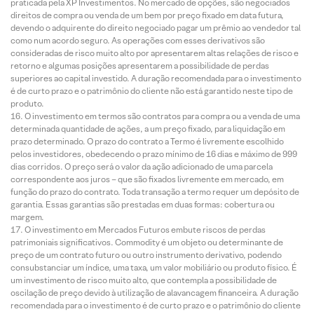
praticada pela XP Investimentos. No mercado de opções, são negociados
direitos de compra ou venda de um bem por preço fixado em data futura,
devendo o adquirente do direito negociado pagar um prêmio ao vendedor tal
como num acordo seguro. As operações com esses derivativos são
consideradas de risco muito alto por apresentarem altas relações de risco e
retorno e algumas posições apresentarem a possibilidade de perdas
superiores ao capital investido. A duração recomendada para o investimento
é de curto prazo e o patrimônio do cliente não está garantido neste tipo de
produto.
O investimento em termos são contratos para compra ou a venda de uma
determinada quantidade de ações, a um preço fixado, para liquidação em
prazo determinado. O prazo do contrato a Termo é livremente escolhido
pelos investidores, obedecendo o prazo mínimo de 16 dias e máximo de 999
dias corridos. O preço será o valor da ação adicionado de uma parcela
correspondente aos juros – que são fixados livremente em mercado, em
função do prazo do contrato. Toda transação a termo requer um depósito de
garantia. Essas garantias são prestadas em duas formas: cobertura ou
margem.
O investimento em Mercados Futuros embute riscos de perdas
patrimoniais significativos. Commodity é um objeto ou determinante de
preço de um contrato futuro ou outro instrumento derivativo, podendo
consubstanciar um índice, uma taxa, um valor mobiliário ou produto físico. É
um investimento de risco muito alto, que contempla a possibilidade de
oscilação de preço devido à utilização de alavancagem financeira. A duração
recomendada para o investimento é de curto prazo e o patrimônio do cliente