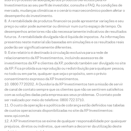
Investimentos ao seu perfil de investidor, consulte o FAQ. As condições de
mercado, mudanças climáticas e o cenário macroeconômico podem afetar o
desempenho do investimento.
A rentabilidade de produtos financeiros pode apresentar variações e seu
preço ou valor pode aumentar ou diminuir num curto espaço de tempo. Os
desempenhos anteriores não são necessariamente indicativos de resultados
futuros. A rentabilidade divulgada não é líquida de impostos. As informações
presentes neste material são baseadas em simulações e os resultados reais
poderão ser significativamente diferentes.
Este relatório é destinado à circulação exclusiva para a rede de
relacionamento da XP Investimentos, incluindo assessores de
investimentos da XP e clientes da XP, podendo também ser divulgado no site
da XP. Fica proibida sua reprodução ou redistribuição para qualquer pessoa,
no todo ou em parte, qualquer que seja o propósito, sem o prévio
consentimento expresso da XP Investimentos.
0800 77 20202. A Ouvidoria da XP Investimentos tem a missão de servir
de canal de contato sempre que os clientes que não se sentirem satisfeitos
com as soluções dadas pela empresa aos seus problemas. O contato pode
ser realizado por meio do telefone: 0800 722 3710.
O custo da operação e a política de cobrança estão definidos nas tabelas
de custos operacionais disponibilizadas no site da XP Investimentos:
www.xpi.com.br.
A XP Investimentos se exime de qualquer responsabilidade por quaisquer
prejuízos, diretos ou indiretos, que venham a decorrer da utilização deste