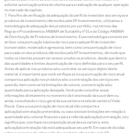
solicitar autorização prévia do cliente para a realização de qualquer operação
no mercado de capitais.
Para fins de verificação da adequação do perfil do investidor aos serviços e
produtos de investimento oferecidos pela XP Investimentos, utilizamos a
metodologia de adequação dos produtos por portfólio, nos termos das
Regras e Procedimentos ANBIMA de Suitability nº 01 e do Código ANBIMA
de Distribuição de Produtos de Investimento. Essa metodologia consiste em
atribuir uma pontuação máxima de risco para cada perfil de investidor
(conservador, moderado e agressivo), bem como uma pontuação de risco
para cada um dos produtos oferecidos pela XP Investimentos, de modo que
todos os clientes possam ter acesso a todos os produtos, desde que dentro
das quantidades e limites da pontuação de risco definidas para o seu perfil.
Antes de aplicar nos produtos e/ou contratar os serviços objeto deste
material, é importante que você verifique se a sua pontuação de risco atual
comporta a aplicação nos produtos e/ou a contratação dos serviços em
questão, bem como se há limitações de volume, concentração e/ou
quantidade para a aplicação desejada. Você pode consultar essas
informações diretamente no momento da transmissão da sua ordem ou,
ainda, consultando o risco geral da sua carteira na tela de carteira (Visão
Risco). Caso a sua pontuação de risco atual não comporte a
aplicação/contratação pretendida, ou caso existam limitações em relação à
quantidade e/ou volume financeiro para a referida aplicação/contratação, isto
significa que, com base na composição atual da sua carteira, esta
aplicação/contratação não está adequada ao seu perfil. Em caso de dúvidas
sobre o processo de adequação dos produtos oferecidos pela XP