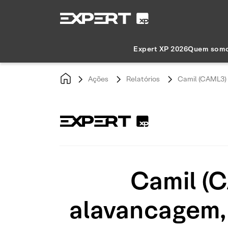
Expert XP 2026
Quem som
Ações
Relatórios
Camil (CAML3) 
Camil (C
alavancagem, 