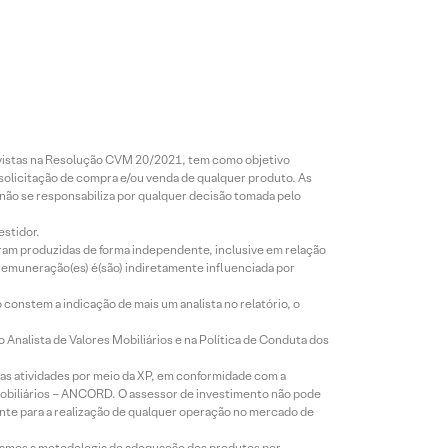
revistas na Resolução CVM 20/2021, tem como objetivo
 solicitação de compra e/ou venda de qualquer produto. As
 não se responsabiliza por qualquer decisão tomada pelo
estidor.
foram produzidas de forma independente, inclusive em relação
 remuneração(es) é(são) indiretamente influenciada por
constem a indicação de mais um analista no relatório, o
Analista de Valores Mobiliários e na Política de Conduta dos
s atividades por meio da XP, em conformidade com a
Mobiliários – ANCORD. O assessor de investimento não pode
iente para a realização de qualquer operação no mercado de
lizamos a metodologia de adequação dos produtos por