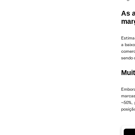
As 
mar
Estima
a baix
comerc
sendo 
Muit
Embora
marcas
~50%, 
posiçã