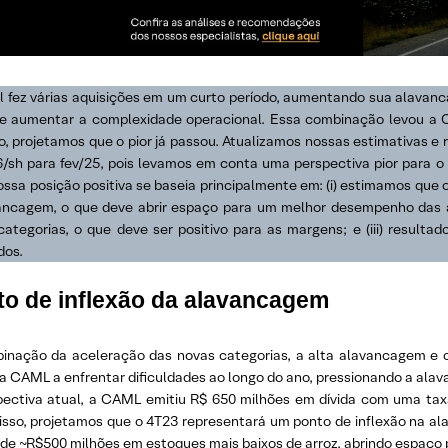
l fez várias aquisições em um curto período, aumentando sua alavanc
e aumentar a complexidade operacional. Essa combinação levou a C
o, projetamos que o pior já passou. Atualizamos nossas estimativas e
6/sh para fev/25, pois levamos em conta uma perspectiva pior para o
ossa posição positiva se baseia principalmente em: (i) estimamos que 
ancagem, o que deve abrir espaço para um melhor desempenho das a
categorias, o que deve ser positivo para as margens; e (iii) resul
dos.
to de inflexão da alavancagem
inação da aceleração das novas categorias, a alta alavancagem e o
da CAML a enfrentar dificuldades ao longo do ano, pressionando a a
pectiva atual, a CAML emitiu R$ 650 milhões em dívida com uma tax
isso, projetamos que o 4T23 representará um ponto de inflexão na al
o de ~R$500 milhões em estoques mais baixos de arroz, abrindo espaç