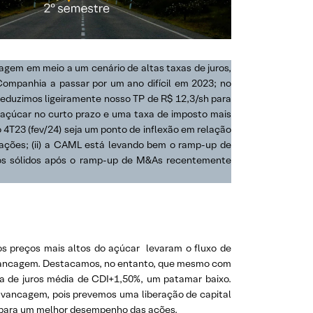
agem em meio a um cenário de altas taxas de juros,
ompanhia a passar por um ano difícil em 2023; no
 reduzimos ligeiramente nosso TP de R$ 12,3/sh para
 açúcar no curto prazo e uma taxa de imposto mais
o 4T23 (fev/24) seja um ponto de inflexão em relação
ções; (ii) a CAML está levando bem o ramp-up de
tados sólidos após o ramp-up de M&As recentemente
s preços mais altos do açúcar levaram o fluxo de
lavancagem. Destacamos, no entanto, que mesmo com
a de juros média de CDI+1,50%, um patamar baixo.
avancagem, pois prevemos uma liberação de capital
o para um melhor desempenho das ações.