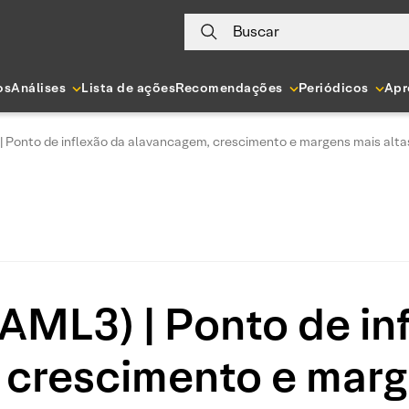
Buscar
os
Análises
Lista de ações
Recomendações
Periódicos
Apr
| Ponto de inflexão da alavancagem, crescimento e margens mais alta
AML3) | Ponto de in
crescimento e marg