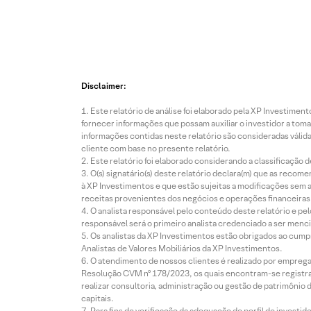
Disclaimer:
Este relatório de análise foi elaborado pela XP Investim
fornecer informações que possam auxiliar o investidor a toma
informações contidas neste relatório são consideradas válida
cliente com base no presente relatório.
Este relatório foi elaborado considerando a classificação d
O(s) signatário(s) deste relatório declara(m) que as reco
à XP Investimentos e que estão sujeitas a modificações sem 
receitas provenientes dos negócios e operações financeiras 
O analista responsável pelo conteúdo deste relatório e pe
responsável será o primeiro analista credenciado a ser menci
Os analistas da XP Investimentos estão obrigados ao cumpr
Analistas de Valores Mobiliários da XP Investimentos.
O atendimento de nossos clientes é realizado por empreg
Resolução CVM nº 178/2023, os quais encontram-se registrad
realizar consultoria, administração ou gestão de patrimônio 
capitais.
Para fins de verificação da adequação do perfil do invest