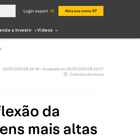
login expert
Abra sua conta XP
enda a Investir
Vídeos
s
26/02/2024 08:44:46 • Atualizado em 26/02/2024 08:53:07
2 minutos de leitura
flexão da
ens mais altas