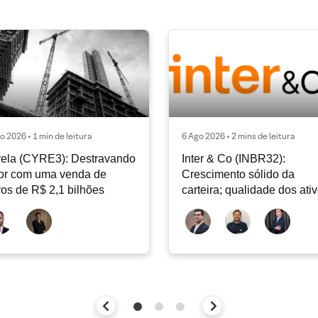
o 2026 • 1 min de leitura
6 Ago 2026 • 2 mins de leitura
ela (CYRE3): Destravando
Inter & Co (INBR32):
or com uma venda de
Crescimento sólido da
vos de R$ 2,1 bilhões
carteira; qualidade dos ati
continua sendo o principal
debate