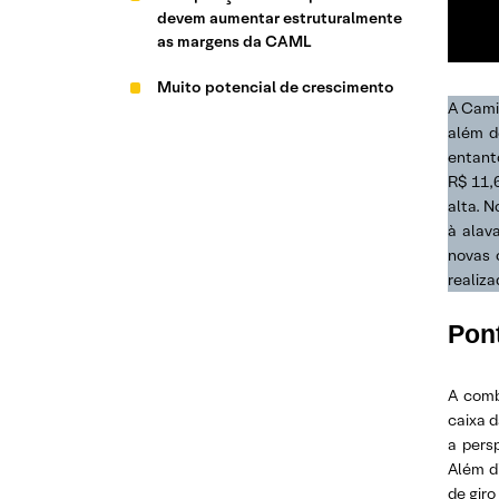
devem aumentar estruturalmente
as margens da CAML
Muito potencial de crescimento
A Cami
além d
entant
R$ 11,
alta. N
à alav
novas 
realiza
Pon
A comb
caixa 
a pers
Além d
de gir