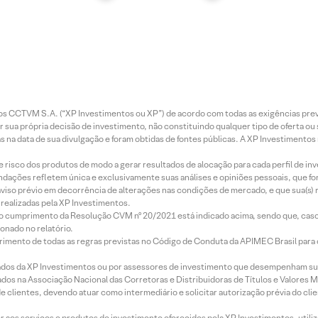
entos CCTVM S.A. (“XP Investimentos ou XP”) de acordo com todas as exigências p
r sua própria decisão de investimento, não constituindo qualquer tipo de oferta ou
s na data de sua divulgação e foram obtidas de fontes públicas. A XP Investimentos
e risco dos produtos de modo a gerar resultados de alocação para cada perfil de inv
mendações refletem única e exclusivamente suas análises e opiniões pessoais, que 
aviso prévio em decorrência de alterações nas condições de mercado, e que sua(s)
realizadas pela XP Investimentos.
lo cumprimento da Resolução CVM nº 20/2021 está indicado acima, sendo que, caso 
onado no relatório.
imento de todas as regras previstas no Código de Conduta da APIMEC Brasil para o 
ados da XP Investimentos ou por assessores de investimento que desempenham sua
os na Associação Nacional das Corretoras e Distribuidoras de Títulos e Valores 
de clientes, devendo atuar como intermediário e solicitar autorização prévia do cl
idor aos serviços e produtos de investimento oferecidos pela XP Investimentos, uti