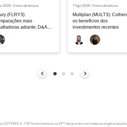
o 2026 • 3 mins de leitura
7 Ago 2026 • 3 mins de leitura
ury (FLRY3):
Multiplan (MULT3): Colhe
mparações mais
os benefícios dos
afiadoras adiante; D&A
investimentos recentes
e permanecer nos níveis
ais
entos CCTVM S.A. (“XP Investimentos ou XP”) de acordo com todas as exigências p