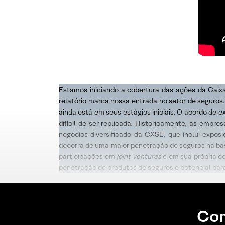
Estamos iniciando a cobertura das ações da Cai
relatório marca nossa entrada no setor de seguros.
ainda está em seus estágios iniciais. O acordo de 
difícil de ser replicada. Historicamente, as emp
negócios diversificado da CXSE, que inclui expos
decorra de uma maior penetração de seguros na bas
participações em
joint ventures
e em sua própria c
penetração de produtos de seguros e potencial para
Con