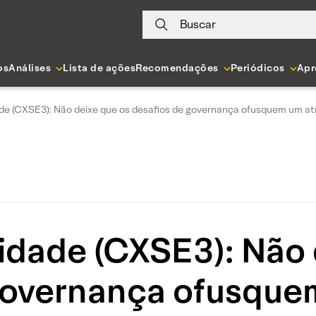
Buscar
os
Análises
Lista de ações
Recomendações
Periódicos
Apr
de (CXSE3): Não deixe que os desafios de governança ofusquem um at
idade (CXSE3): Não 
governança ofusque