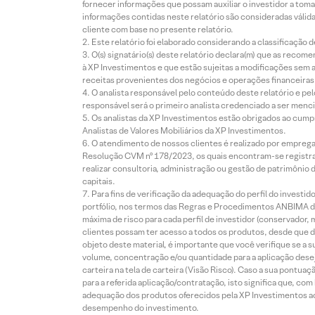
fornecer informações que possam auxiliar o investidor a toma
informações contidas neste relatório são consideradas válida
cliente com base no presente relatório.
Este relatório foi elaborado considerando a classificação d
O(s) signatário(s) deste relatório declara(m) que as reco
à XP Investimentos e que estão sujeitas a modificações sem 
receitas provenientes dos negócios e operações financeiras 
O analista responsável pelo conteúdo deste relatório e pe
responsável será o primeiro analista credenciado a ser menci
Os analistas da XP Investimentos estão obrigados ao cumpr
Analistas de Valores Mobiliários da XP Investimentos.
O atendimento de nossos clientes é realizado por empreg
Resolução CVM nº 178/2023, os quais encontram-se registrad
realizar consultoria, administração ou gestão de patrimônio 
capitais.
Para fins de verificação da adequação do perfil do invest
portfólio, nos termos das Regras e Procedimentos ANBIMA de
máxima de risco para cada perfil de investidor (conservado
clientes possam ter acesso a todos os produtos, desde que de
objeto deste material, é importante que você verifique se a
volume, concentração e/ou quantidade para a aplicação dese
carteira na tela de carteira (Visão Risco). Caso a sua pontu
para a referida aplicação/contratação, isto significa que, co
adequação dos produtos oferecidos pela XP Investimentos ao
desempenho do investimento.