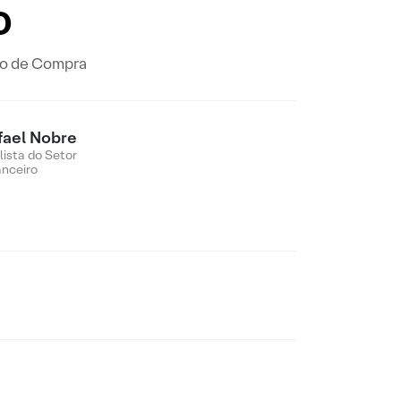
o
ão de Compra
fael Nobre
lista do Setor
anceiro