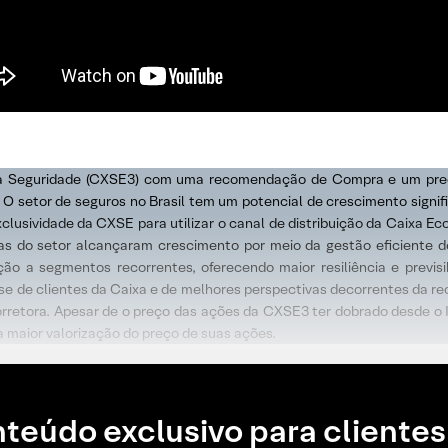
xa Seguridade (CXSE3) com uma recomendação de Compra e um preço
 O setor de seguros no Brasil tem um potencial de crescimento signif
exclusividade da CXSE para utilizar o canal de distribuição da Caixa
resas do setor alcançaram crescimento por meio da gestão eficiente 
ição a segmentos recorrentes, oferecendo maior resiliência e previs
e de clientes da Caixa e de melhores perspectivas decorrentes da rec
orretora. Apesar de o preço das ações da CXSE3 ter dobrado desde o
 maior valorização do preço de suas ações.
teúdo exclusivo para clientes