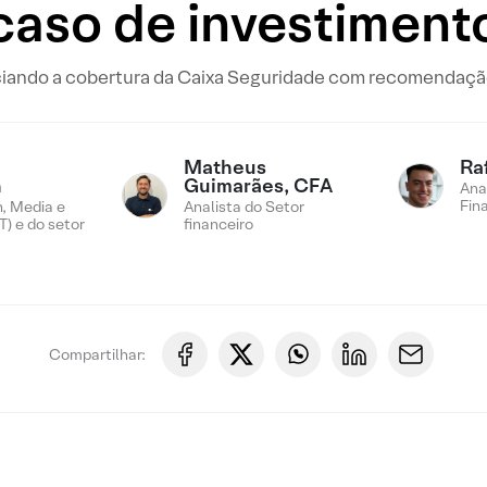
caso de investiment
ciando a cobertura da Caixa Seguridade com recomendaç
Matheus
Ra
n
Guimarães, CFA
Ana
Fin
, Media e
Analista do Setor
) e do setor
financeiro
Compartilhar: