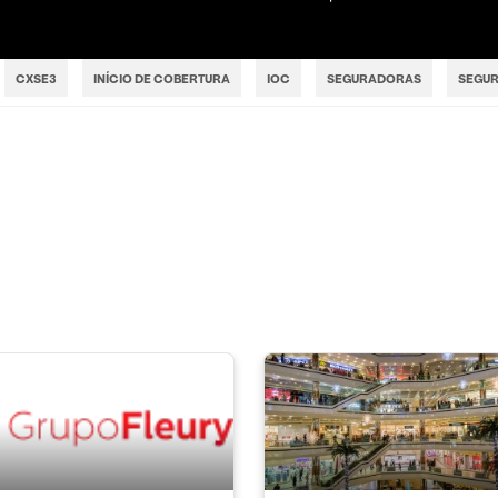
CXSE3
INÍCIO DE COBERTURA
IOC
SEGURADORAS
SEGUR