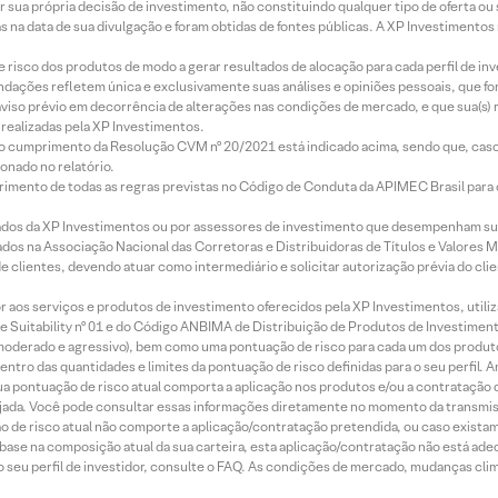
r sua própria decisão de investimento, não constituindo qualquer tipo de oferta ou
s na data de sua divulgação e foram obtidas de fontes públicas. A XP Investimentos
e risco dos produtos de modo a gerar resultados de alocação para cada perfil de inv
mendações refletem única e exclusivamente suas análises e opiniões pessoais, que 
aviso prévio em decorrência de alterações nas condições de mercado, e que sua(s)
realizadas pela XP Investimentos.
lo cumprimento da Resolução CVM nº 20/2021 está indicado acima, sendo que, caso 
onado no relatório.
imento de todas as regras previstas no Código de Conduta da APIMEC Brasil para o 
ados da XP Investimentos ou por assessores de investimento que desempenham sua
os na Associação Nacional das Corretoras e Distribuidoras de Títulos e Valores 
de clientes, devendo atuar como intermediário e solicitar autorização prévia do cl
idor aos serviços e produtos de investimento oferecidos pela XP Investimentos, uti
 Suitability nº 01 e do Código ANBIMA de Distribuição de Produtos de Investimen
r, moderado e agressivo), bem como uma pontuação de risco para cada um dos produ
ntro das quantidades e limites da pontuação de risco definidas para o seu perfil. A
 sua pontuação de risco atual comporta a aplicação nos produtos e/ou a contratação
jada. Você pode consultar essas informações diretamente no momento da transmissã
ação de risco atual não comporte a aplicação/contratação pretendida, ou caso exista
m base na composição atual da sua carteira, esta aplicação/contratação não está ad
 seu perfil de investidor, consulte o FAQ. As condições de mercado, mudanças cl