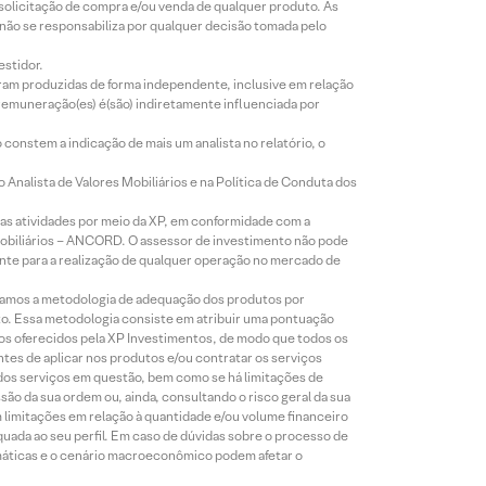
 solicitação de compra e/ou venda de qualquer produto. As
 não se responsabiliza por qualquer decisão tomada pelo
estidor.
foram produzidas de forma independente, inclusive em relação
 remuneração(es) é(são) indiretamente influenciada por
constem a indicação de mais um analista no relatório, o
Analista de Valores Mobiliários e na Política de Conduta dos
s atividades por meio da XP, em conformidade com a
Mobiliários – ANCORD. O assessor de investimento não pode
iente para a realização de qualquer operação no mercado de
lizamos a metodologia de adequação dos produtos por
to. Essa metodologia consiste em atribuir uma pontuação
tos oferecidos pela XP Investimentos, de modo que todos os
ntes de aplicar nos produtos e/ou contratar os serviços
 dos serviços em questão, bem como se há limitações de
o da sua ordem ou, ainda, consultando o risco geral da sua
m limitações em relação à quantidade e/ou volume financeiro
equada ao seu perfil. Em caso de dúvidas sobre o processo de
imáticas e o cenário macroeconômico podem afetar o