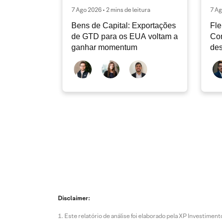
7 Ago 2026 • 2 mins de leitura
7 Ag
Bens de Capital: Exportações
Fle
de GTD para os EUA voltam a
Co
ganhar momentum
des
dev
atu
Disclaimer:
Este relatório de análise foi elaborado pela XP Investim