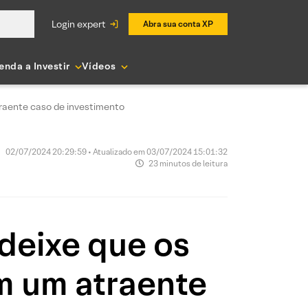
login expert
Abra sua conta XP
enda a Investir
Vídeos
raente caso de investimento
02/07/2024 20:29:59 • Atualizado em 03/07/2024 15:01:32
23 minutos de leitura
deixe que os
m um atraente